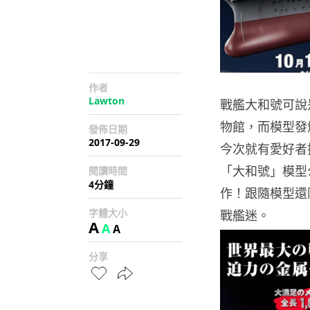
作者
Lawton
戰艦大和號可說
物館，而模型發
發佈日期
2017-09-29
今次就有愛好者
「大和號」模型
閱讀時間
4分鐘
作！跟隨模型還
字體大小
戰艦迷。
A
A
A
分享