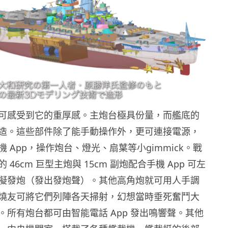
可感受到它的重厚感。主炮台極具份量，而艦底的
造。這些部件除了能手動操作外，更可連接電源，
 App，操作炮台、燈光、扇葉等小gimmick。戰
46cm 巨型主炮與 15cm 副炮配合手機 App 可左
擬發炮（發出發炮聲）。其他高角炮就可用人手調
燒友可將它們列陣各天掃射，幻想當時垂死奮鬥大
。所有炮台都可由智能電話 App 發出鳴響聲。其他