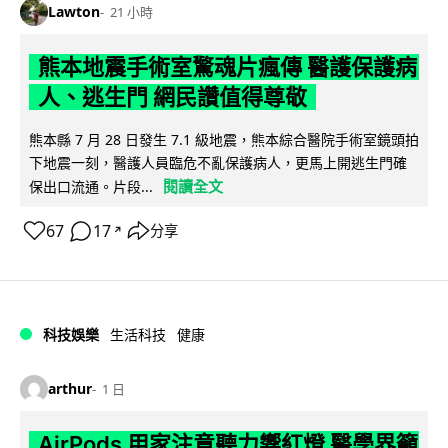
Lawton
21 小時
熊本地震手術室驚魂片瘋傳 醫護保護病
人、逃生門 網民讚值得尊敬
熊本縣 7 月 28 日發生 7.1 級地震，熊本綜合醫院手術室鏡頭拍
下地震一刻，醫護人員臨危不亂保護病人，更馬上開逃生門確
閱讀全文
保出口流通。片段...
67
17
分享
↗
科技娛樂
生活科技
健康
arthur
1 日
AirPods 用家注意聽力響紅燈 醫學界籲