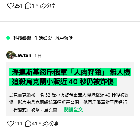
251
1
分享
↗
科技娛樂
生活娛樂
城中熱話
Lawton
1 日
澤連斯基怒斥俄軍「人肉狩獵」 無人機
追殺烏克蘭小販近 40 秒仍被炸傷
烏克蘭克爾松一名 52 歲小販被俄軍無人機追擊近 40 秒後被炸
傷，影片由烏克蘭總統澤連斯基公開。他直斥俄軍對平民進行
閱讀全文
「狩獵式」攻擊，烏克蘭...
111
41
分享
↗