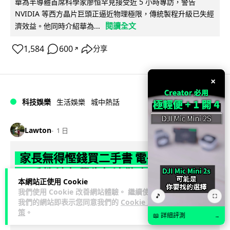
華為半導體首席科學家廖恒罕見接受近 5 小時專訪，警告
NVIDIA 等西方晶片巨頭正逼近物理極限，傳統製程升級已失經
閱讀全文
濟效益。他同時介紹華為...
1,584
600
分享
↗
×
科技娛樂
生活娛樂
城中熱話
Lawton
1 日
家長無得慳錢買二手書 電子啟動碼鎖死
二手教科書 學生無法做功課
本網站正使用 Cookie
我們使用 Cookie 改善網站體驗。 繼續使用
社福界立法會議員陳文宜指，一間中學書單價錢按年加 14.7%
🎵
⛶
我們的網站即表示您同意我們的
Cookie 政
遠超通漲，令家長難以負擔。而且電子教材啟動碼這項設計，
策
。
📖 詳細評測
→
閱讀全文
令學生無法完成功課，二手...