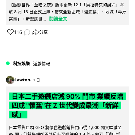
《魔獸世界：至暗之夜》版本更新 12.1「烏拉特克的詛咒」將
於 8 月 13 日正式上線，帶來全新區域「盤蛇島」、地城「毒牙
閱讀全文
祭壇」、新型態世...
116
分享
科技娛樂
遊戲情報
Lawton
1 日
日本二手遊戲店減 90% 門市 業績反增
四成 "懷舊"在 Z 世代變成最潮「新鮮
感」
日本零售巨頭 GEO 將懷舊遊戲銷售門市從 1,000 間大幅減至
99 間，但銷售額卻不降反升至過往的 1.4 倍。做到「減店增