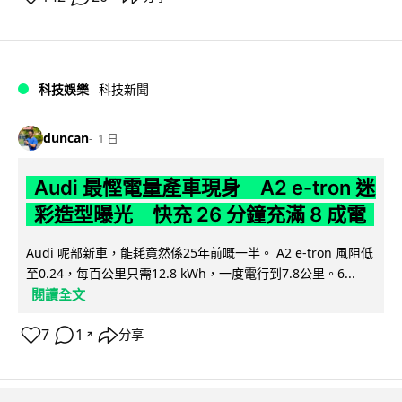
科技娛樂
科技新聞
duncan
1 日
Audi 最慳電量產車現身 A2 e-tron 迷
彩造型曝光 快充 26 分鐘充滿 8 成電
Audi 呢部新車，能耗竟然係25年前嘅一半。 A2 e-tron 風阻低
至0.24，每百公里只需12.8 kWh，一度電行到7.8公里。6...
閱讀全文
7
1
分享
↗