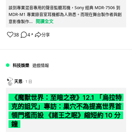
談到專業混音專用的聲音監聽耳機，Sony 經典 MDR-7506 到
MDR-M1 專業錄音室耳機都為人熟悉。而現在舞台製作者與創
閱讀全文
意影像製作...
38
4
分享
↗
科技娛樂
遊戲情報
天恩
1 日
《魔獸世界：至暗之夜》12.1 「烏拉特
克的詛咒」專訪：巢穴不為提高世界首
領門檻而設 《諸王之眠》縮短約 10 分
鐘