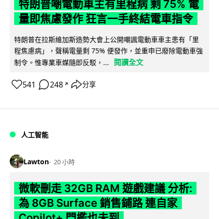
特朗普嘲電動車主有里程病 剩 75% 電
量即焦慮發作 狂言一手終結電車指令
特朗普在拉斯維加斯造勢大會上公開嘲諷電動車車主患有「里
程焦慮病」，聲稱電量剩 75% 便發作，並重申已廢除電動車強
閱讀全文
制令。惟專業車媒隨即反駁，...
541
248
分享
↗
人工智能
Lawton
20 小時
微軟刪走 32GB RAM 遊戲建議 分析:
為 8GB Surface 銷售鋪路 連自家
Copilot+ 門檻也未到