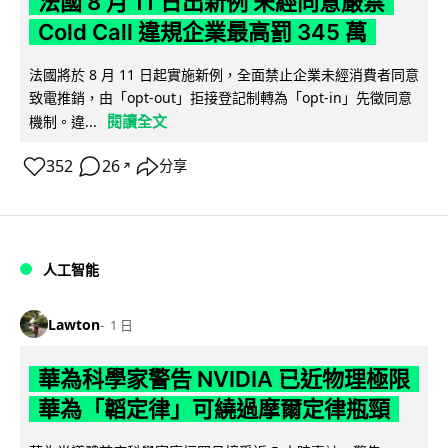
法國 8 月 11 日出新例 未經同意嚴禁
Cold Call 違規企業最高罰 345 萬
法國將於 8 月 11 日起實施新例，全面禁止企業未經消費者同意
致電推銷，由「opt-out」拒接登記制轉為「opt-in」先徵同意
閱讀全文
機制。違...
352
26
分享
↗
人工智能
Lawton
1 日
華為科學家警告 NVIDIA 已近物理極限
華為「韜定律」可繞過摩爾定律瓶頸