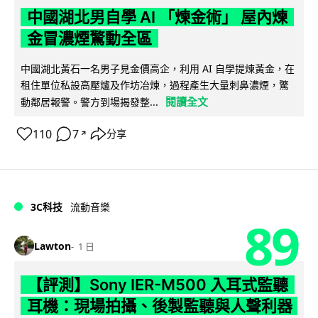
中國湖北男自學 AI 「煉金術」 屋內煉
金冒濃煙驚動全區
中國湖北黃石一名男子見金價高企，利用 AI 自學提煉黃金，在
租住單位私設高壓爐及作坊冶煉，過程產生大量刺鼻濃煙，驚
閱讀全文
動鄰居報警。警方到場揭發整...
110
7
分享
↗
3C科技
流動音樂
89
Lawton
1 日
【評測】Sony IER-M500 入耳式監聽
耳機：現場拍攝、後製監聽與人聲利器