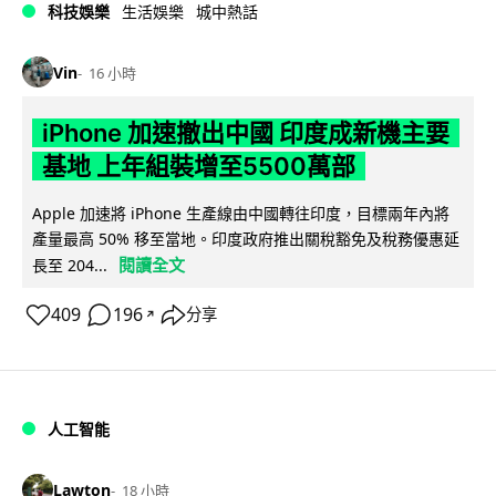
科技娛樂
生活娛樂
城中熱話
Vin
16 小時
iPhone 加速撤出中國 印度成新機主要
基地 上年組裝增至5500萬部
Apple 加速將 iPhone 生產線由中國轉往印度，目標兩年內將
產量最高 50% 移至當地。印度政府推出關稅豁免及稅務優惠延
閱讀全文
長至 204...
409
196
分享
↗
人工智能
Lawton
18 小時