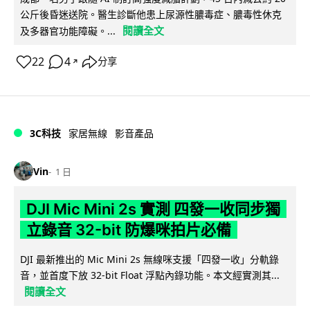
公斤後昏迷送院。醫生診斷他患上尿源性膿毒症、膿毒性休克
閱讀全文
及多器官功能障礙。...
22
4
分享
↗
3C科技
家居無線
影音產品
Vin
1 日
DJI Mic Mini 2s 實測 四發一收同步獨
立錄音 32-bit 防爆咪拍片必備
DJI 最新推出的 Mic Mini 2s 無線咪支援「四發一收」分軌錄
音，並首度下放 32-bit Float 浮點內錄功能。本文經實測其...
閱讀全文