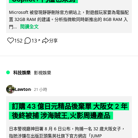
Microsoft 被發現靜靜刪除官方網站上，對遊戲玩家要為電腦配
置 32GB RAM 的建議。分析指微軟同時新推出的 8GB RAM 入
閱讀全文
門...
152
13
分享
↗
科技娛樂
影視娛樂
Lawton
21 小時
訂購 43 億日元精品後棄單 大阪女 2 年
後終被捕 涉海賊王,火影周邊產品
日本警視廳神田署 8 月 6 日公布，拘捕一名 32 歲大阪女子，
指她涉嫌在出版巨頭集英社旗下官方網店「JUMP