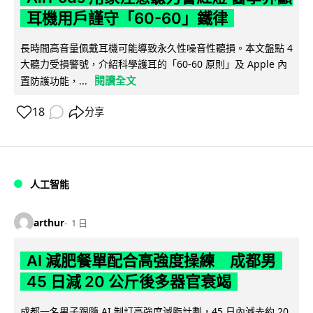
耳機用戶謹守「60-60」鐵律
長時間高音量佩戴耳機可能導致永久性噪音性聽損。本文盤點 4
大聽力受損警號，介紹科學護耳的「60-60 原則」及 Apple 內
閱讀全文
置防護功能，...
18
分享
人工智能
arthur
1 日
AI 減肥餐單配合高強度操練 成都男
45 日減 20 公斤後多器官衰竭
成都一名男子跟隨 AI 制訂高強度減脂計劃，45 日內減去約 20