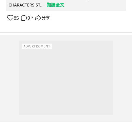
閱讀全文
CHARACTERS ST...
65
9
分享
↗
ADVERTISEMENT