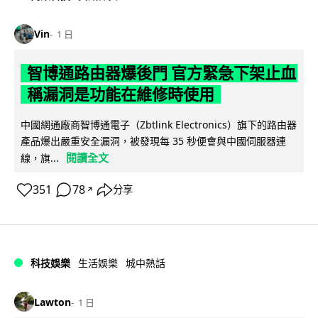
Vin
1 日
智博通路由器爆後門 官方緊急下架止血
稱漏洞是功能在維修時使用
中國網通廠商智博通電子（Zbtlink Electronics）旗下的路由器
產品爆出嚴重安全漏洞，被發現每 35 秒便會與中國伺服器連
閱讀全文
線，旗...
351
78
分享
↗
科技娛樂
生活娛樂
城中熱話
Lawton
1 日