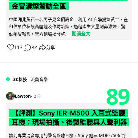
金冒濃煙驚動全區
中國湖北黃石一名男子見金價高企，利用 AI 自學提煉黃金，在
租住單位私設高壓爐及作坊冶煉，過程產生大量刺鼻濃煙，驚
閱讀全文
動鄰居報警。警方到場揭發整...
113
8
分享
↗
3C科技
流動音樂
89
Lawton
2 日
【評測】Sony IER-M500 入耳式監聽
耳機：現場拍攝、後製監聽與人聲利器
談到專業混音專用的聲音監聽耳機，Sony 經典 MDR-7506 到