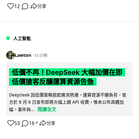
12
分享
人工智能
Lawton
13 小時
低價不再！DeepSeek 大幅加價在即
低價搶客反釀運算資源告急
DeepSeek 因低價策略掀起需求熱潮，運算資源不勝負荷，官
方於 8 月 6 日宣布即將大幅上調 API 收費，惟未公布具體加
閱讀全文
幅。事件與...
53
16
分享
↗