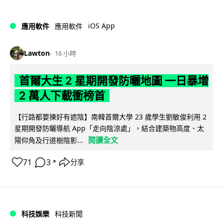
iOS App
應用軟件
應用軟件
Lawton
16 小時
首爾大生 2 星期開發防曬地圖 一日暴增
2 萬人下載衝榜首
【行路都要揀好有遮陰】南韓首爾大學 23 歲學生劉敏俊利用 2
星期開發防曬導航 App「走向陰涼處」，結合建築物高度、太
閱讀全文
陽仰角及行道樹陰影...
71
3
分享
↗
科技娛樂
科技新聞