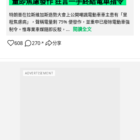
量即焦慮發作 狂言一手終結電車指令
特朗普在拉斯維加斯造勢大會上公開嘲諷電動車車主患有「里
程焦慮病」，聲稱電量剩 75% 便發作，並重申已廢除電動車強
閱讀全文
制令。惟專業車媒隨即反駁，...
608
270
分享
↗
ADVERTISEMENT