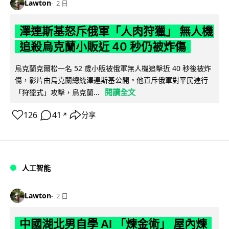
Lawton
2 日
澤連斯基怒斥俄軍「人肉狩獵」 無人機
追殺烏克蘭小販近 40 秒仍被炸傷
烏克蘭克爾松一名 52 歲小販被俄軍無人機追擊近 40 秒後被炸
傷，影片由烏克蘭總統澤連斯基公開。他直斥俄軍對平民進行
閱讀全文
「狩獵式」攻擊，烏克蘭...
126
41
分享
↗
人工智能
Lawton
2 日
中國湖北男自學 AI 「煉金術」 屋內煉