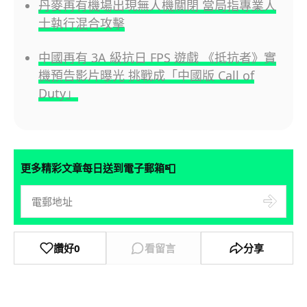
丹麥再有機場出現無人機關閉 當局指專業人
士執行混合攻擊
中國再有 3A 級抗日 FPS 遊戲 《抵抗者》實
機預告影片曝光 挑戰成「中國版 Call of
Duty」
📮
更多精彩文章每日送到電子郵箱
讚好
0
看留言
分享