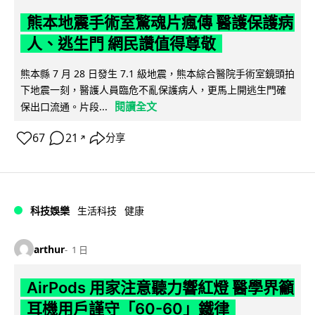
熊本地震手術室驚魂片瘋傳 醫護保護病
人、逃生門 網民讚值得尊敬
熊本縣 7 月 28 日發生 7.1 級地震，熊本綜合醫院手術室鏡頭拍
下地震一刻，醫護人員臨危不亂保護病人，更馬上開逃生門確
閱讀全文
保出口流通。片段...
67
21
分享
↗
科技娛樂
生活科技
健康
arthur
1 日
AirPods 用家注意聽力響紅燈 醫學界籲
耳機用戶謹守「60-60」鐵律