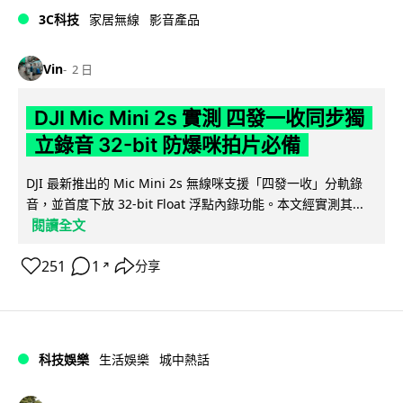
3C科技
家居無線
影音產品
Vin
2 日
DJI Mic Mini 2s 實測 四發一收同步獨
立錄音 32-bit 防爆咪拍片必備
DJI 最新推出的 Mic Mini 2s 無線咪支援「四發一收」分軌錄
音，並首度下放 32-bit Float 浮點內錄功能。本文經實測其...
閱讀全文
251
1
分享
↗
科技娛樂
生活娛樂
城中熱話