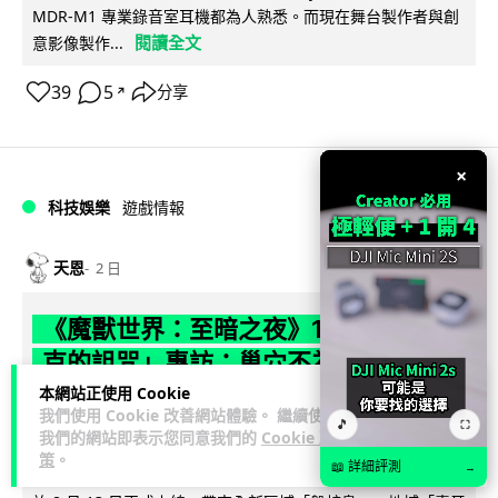
MDR-M1 專業錄音室耳機都為人熟悉。而現在舞台製作者與創
閱讀全文
意影像製作...
39
5
分享
↗
×
科技娛樂
遊戲情報
天恩
2 日
《魔獸世界：至暗之夜》12.1 「烏拉特
克的詛咒」專訪：巢穴不為提高世界首
領門檻而設 《諸王之眠》縮短約 10 分
本網站正使用 Cookie
我們使用 Cookie 改善網站體驗。 繼續使用
鐘
🎵
⛶
我們的網站即表示您同意我們的
Cookie 政
策
。
📖 詳細評測
→
《魔獸世界：至暗之夜》版本更新 12.1「烏拉特克的詛咒」將