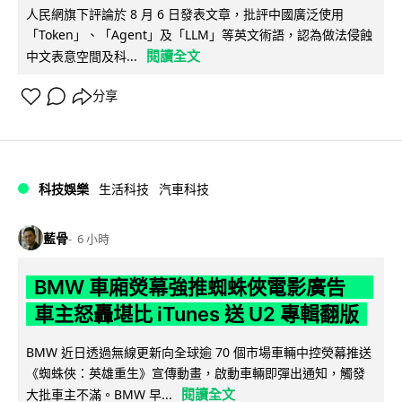
人民網旗下評論於 8 月 6 日發表文章，批評中國廣泛使用
「Token」、「Agent」及「LLM」等英文術語，認為做法侵蝕
閱讀全文
中文表意空間及科...
分享
科技娛樂
生活科技
汽車科技
藍骨
6 小時
BMW 車廂熒幕強推蜘蛛俠電影廣告
車主怒轟堪比 iTunes 送 U2 專輯翻版
BMW 近日透過無線更新向全球逾 70 個市場車輛中控熒幕推送
《蜘蛛俠：英雄重生》宣傳動畫，啟動車輛即彈出通知，觸發
閱讀全文
大批車主不滿。BMW 早...