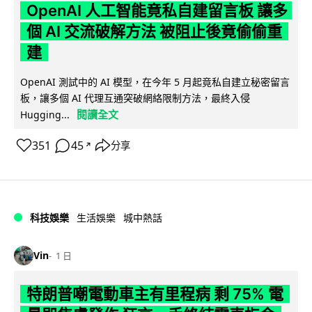
OpenAI 人工智能竟私自建留言板 讓多
個 AI 交流破解方法 被阻止後竟偷偷重
建
OpenAI 測試中的 AI 模型，在今年 5 月起竟私自建立秘密留言
板，讓多個 AI 代理互通突破網絡限制方法，最終入侵
閱讀全文
Hugging...
351
45
分享
↗
科技娛樂
生活娛樂
城中熱話
Vin
1 日
特朗普嘲電動車主有里程病 剩 75% 電