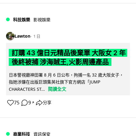
科技娛樂
影視娛樂
Lawton
1 日
訂購 43 億日元精品後棄單 大阪女 2 年
後終被捕 涉海賊王,火影周邊產品
日本警視廳神田署 8 月 6 日公布，拘捕一名 32 歲大阪女子，
指她涉嫌在出版巨頭集英社旗下官方網店「JUMP
閱讀全文
CHARACTERS ST...
75
9
分享
↗
商業科技
資訊保安