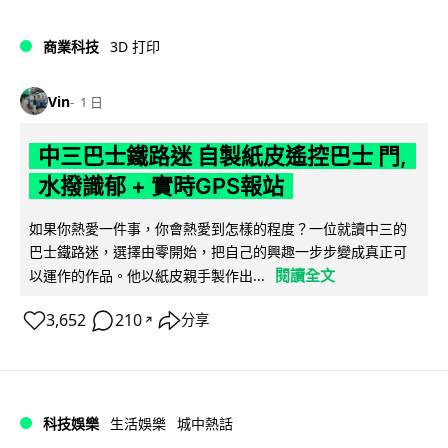
商業科技
3D 打印
Vin
1 日
中三巴士鐵路迷 自製紙皮遙控巴士 門,
水撥識郁 + 實時GPS報站
如果你熱愛一件事，你會熱愛到怎樣的程度？一位就讀中三的
巴士鐵路迷，選擇由零開始，把自己的興趣一步步變成真正可
閱讀全文
以運作的作品。他以紙皮親手製作出...
3,652
210
分享
↗
科技娛樂
生活娛樂
城中熱話