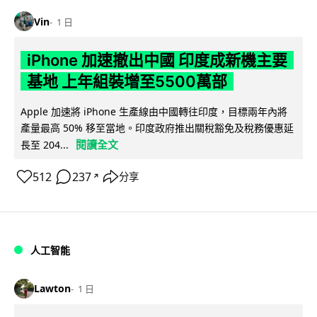
Vin
1 日
iPhone 加速撤出中國 印度成新機主要
基地 上年組裝增至5500萬部
Apple 加速將 iPhone 生產線由中國轉往印度，目標兩年內將
產量最高 50% 移至當地。印度政府推出關稅豁免及稅務優惠延
閱讀全文
長至 204...
512
237
分享
↗
人工智能
Lawton
1 日