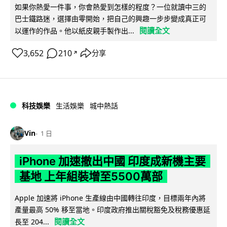
如果你熱愛一件事，你會熱愛到怎樣的程度？一位就讀中三的
巴士鐵路迷，選擇由零開始，把自己的興趣一步步變成真正可
閱讀全文
以運作的作品。他以紙皮親手製作出...
3,652
210
分享
↗
科技娛樂
生活娛樂
城中熱話
Vin
1 日
iPhone 加速撤出中國 印度成新機主要
基地 上年組裝增至5500萬部
Apple 加速將 iPhone 生產線由中國轉往印度，目標兩年內將
產量最高 50% 移至當地。印度政府推出關稅豁免及稅務優惠延
閱讀全文
長至 204...