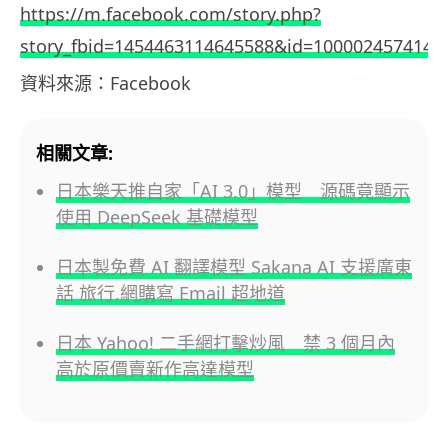
https://m.facebook.com/story.php?
story_fbid=1454463114645588&id=1000024574149
資料來源：Facebook
相關文章:
日本樂天推自家「AI 3.0」模型 源碼竟顯示
使用 DeepSeek 基礎模型
日本製免費 AI 翻譯模型 Sakana AI 支援廣東
話 旅行,網購寫 Email 超地道
日本 Yahoo! 二手網打擊炒風 禁 3 個月內
高於原價賣新作高達模型