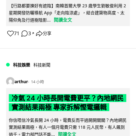
【行路都要揀好有遮陰】南韓首爾大學 23 歲學生劉敏俊利用 2
星期開發防曬導航 App「走向陰涼處」，結合建築物高度、太
閱讀全文
陽仰角及行道樹陰影...
71
3
分享
↗
科技娛樂
科技新聞
arthur
14 小時
冷氣 24 小時長開電費更平？內地網民
實測結果兩極 專家拆解慳電邏輯
你信唔信冷氣長開 24 小時，電費反而平過開開關關？內地網民
實測結果兩極，有人一個月電費只需 118 元人民幣，有人飆到
閱讀全文
過千。電力部門話不能...