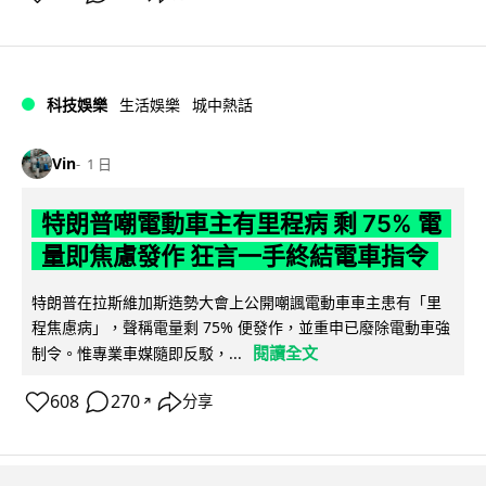
科技娛樂
生活娛樂
城中熱話
Vin
1 日
特朗普嘲電動車主有里程病 剩 75% 電
量即焦慮發作 狂言一手終結電車指令
特朗普在拉斯維加斯造勢大會上公開嘲諷電動車車主患有「里
程焦慮病」，聲稱電量剩 75% 便發作，並重申已廢除電動車強
閱讀全文
制令。惟專業車媒隨即反駁，...
608
270
分享
↗