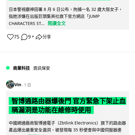
日本警視廳神田署 8 月 6 日公布，拘捕一名 32 歲大阪女子，
指她涉嫌在出版巨頭集英社旗下官方網店「JUMP
閱讀全文
CHARACTERS ST...
75
9
分享
↗
商業科技
資訊保安
Vin
1 日
智博通路由器爆後門 官方緊急下架止血
稱漏洞是功能在維修時使用
中國網通廠商智博通電子（Zbtlink Electronics）旗下的路由器
產品爆出嚴重安全漏洞，被發現每 35 秒便會與中國伺服器連