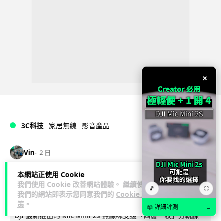
×
3C科技
家居無線
影音產品
Vin
2 日
本網站正使用 Cookie
DJI Mic Mini 2s 實測 四發一收同步獨
我們使用 Cookie 改善網站體驗。 繼續使用
🎵
⛶
立錄音 32-bit 防爆咪拍片必備
我們的網站即表示您同意我們的
Cookie 政
策
。
📖 詳細評測
→
DJI 最新推出的 Mic Mini 2s 無線咪支援「四發一收」分軌錄