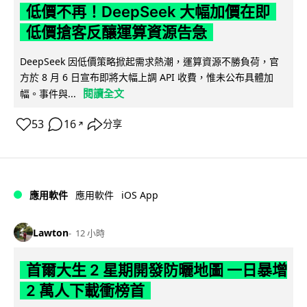
低價不再！DeepSeek 大幅加價在即
低價搶客反釀運算資源告急
DeepSeek 因低價策略掀起需求熱潮，運算資源不勝負荷，官
方於 8 月 6 日宣布即將大幅上調 API 收費，惟未公布具體加
閱讀全文
幅。事件與...
53
16
分享
↗
iOS App
應用軟件
應用軟件
Lawton
12 小時
首爾大生 2 星期開發防曬地圖 一日暴增
2 萬人下載衝榜首