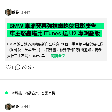
藍骨
2 小時
BMW 車廂熒幕強推蜘蛛俠電影廣告
車主怒轟堪比 iTunes 送 U2 專輯翻版
BMW 近日透過無線更新向全球逾 70 個市場車輛中控熒幕推送
《蜘蛛俠：英雄重生》宣傳動畫，啟動車輛即彈出通知，觸發
閱讀全文
大批車主不滿。BMW 早...
1
分享
3C科技
流動音樂
音樂耳機
藍骨
3 小時