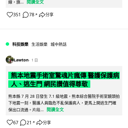
閱讀全文
線，旗...
351
78
分享
↗
科技娛樂
生活娛樂
城中熱話
Lawton
1 日
熊本地震手術室驚魂片瘋傳 醫護保護病
人、逃生門 網民讚值得尊敬
熊本縣 7 月 28 日發生 7.1 級地震，熊本綜合醫院手術室鏡頭拍
下地震一刻，醫護人員臨危不亂保護病人，更馬上開逃生門確
閱讀全文
保出口流通。片段...
67
21
分享
↗