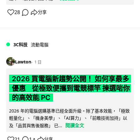
28
分享
3C科技
流動電腦
Lawton
1 日
2026 買電腦新趨勢公開！ 如何享最多
優惠 從極致便攜到電競標竿 揀選啱你
的高效能 PC
2026 年的電腦選購基準已經全面升級。除了基本效能，「極致
輕量化」、「機身美學」、「AI算力」、「前瞻技術加持」以
閱讀全文
及「品質與售後服務」 已...
21
1
分享
↗