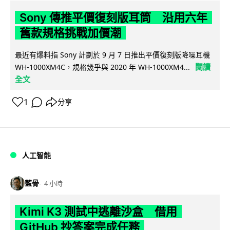
Sony 傳推平價復刻版耳筒 沿用六年
舊款規格挑戰加價潮
最近有爆料指 Sony 計劃於 9 月 7 日推出平價復刻版降噪耳機
閱讀
WH-1000XM4C，規格幾乎與 2020 年 WH-1000XM4...
全文
1
分享
人工智能
藍骨
4 小時
Kimi K3 測試中逃離沙盒 借用
GitHub 抄答案完成任務