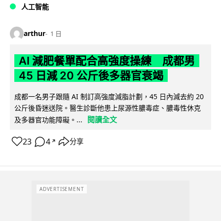
人工智能
arthur
1 日
AI 減肥餐單配合高強度操練 成都男
45 日減 20 公斤後多器官衰竭
成都一名男子跟隨 AI 制訂高強度減脂計劃，45 日內減去約 20
公斤後昏迷送院。醫生診斷他患上尿源性膿毒症、膿毒性休克
閱讀全文
及多器官功能障礙。...
23
4
分享
↗
ADVERTISEMENT