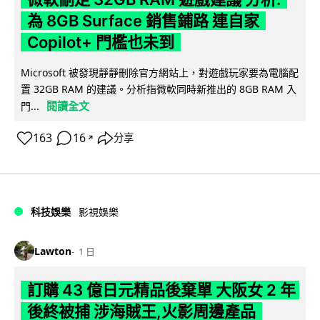
為 8GB Surface 銷售鋪路 連自家
Copilot+ 門檻也未到
Microsoft 被發現靜靜刪除官方網站上，對遊戲玩家要為電腦配
置 32GB RAM 的建議。分析指微軟同時新推出的 8GB RAM 入
閱讀全文
門...
163
16
分享
↗
科技娛樂
影視娛樂
Lawton
1 日
訂購 43 億日元精品後棄單 大阪女 2 年
後終被捕 涉海賊王,火影周邊產品