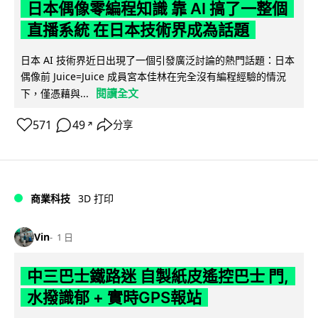
日本偶像零編程知識 靠 AI 搞了一整個
直播系統 在日本技術界成為話題
日本 AI 技術界近日出現了一個引發廣泛討論的熱門話題：日本
偶像前 Juice=Juice 成員宮本佳林在完全沒有編程經驗的情況
閱讀全文
下，僅憑藉與...
571
49
分享
↗
商業科技
3D 打印
Vin
1 日
中三巴士鐵路迷 自製紙皮遙控巴士 門,
水撥識郁 + 實時GPS報站