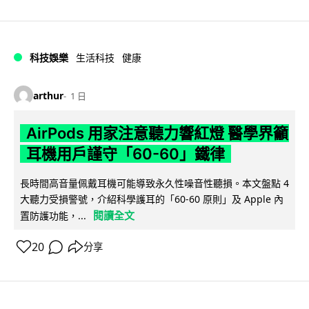
科技娛樂
生活科技
健康
arthur
1 日
AirPods 用家注意聽力響紅燈 醫學界籲
耳機用戶謹守「60-60」鐵律
長時間高音量佩戴耳機可能導致永久性噪音性聽損。本文盤點 4
大聽力受損警號，介紹科學護耳的「60-60 原則」及 Apple 內
閱讀全文
置防護功能，...
20
分享