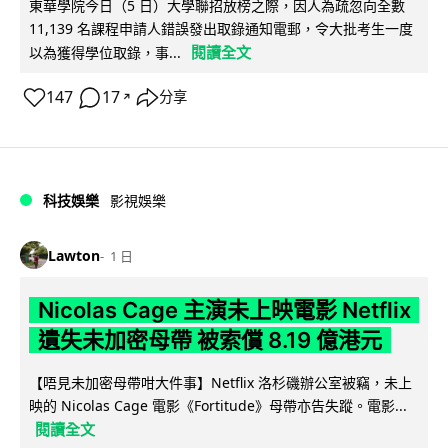
東華學院今日（5 日）大學聯招放榜之際，因人為疏忽向全數
11,139 名課程申請人錯誤發出取錄通知電郵，令大批考生一度
閱讀全文
以為獲得學位取錄，事...
147
17
分享
↗
科技娛樂
影視娛樂
Lawton
1 日
Nicolas Cage 主演未上映電影 Netflix
遺失未加密母帶 被索償 8.19 億港元
【唔見未加密母帶咁大件事】Netflix 洛杉磯辦公室被竊，未上
映的 Nicolas Cage 電影《Fortitude》母帶亦告失蹤。電影...
閱讀全文