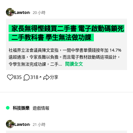
Lawton
20 小時
家長無得慳錢買二手書 電子啟動碼鎖死
二手教科書 學生無法做功課
社福界立法會議員陳文宜指，一間中學書單價錢按年加 14.7%
遠超通漲，令家長難以負擔。而且電子教材啟動碼這項設計，
閱讀全文
令學生無法完成功課，二手...
835
318
分享
↗
科技娛樂
遊戲情報
Lawton
21 小時