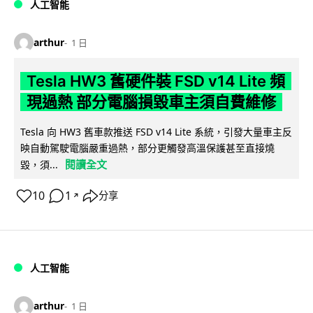
人工智能
arthur
1 日
Tesla HW3 舊硬件裝 FSD v14 Lite 頻
現過熱 部分電腦損毀車主須自費維修
Tesla 向 HW3 舊車款推送 FSD v14 Lite 系統，引發大量車主反
映自動駕駛電腦嚴重過熱，部分更觸發高溫保護甚至直接燒
閱讀全文
毀，須...
10
1
分享
↗
人工智能
arthur
1 日