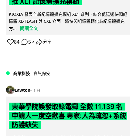
推 XL1 記憶體擴充模組
KIOXIA 發表全新記憶體擴充模組 XL1 系列，結合低延遲快閃記
憶體 XL-FLASH 與 CXL 介面，將快閃記憶體轉化為記憶體擴充
閱讀全文
方...
84
5
分享
↗
商業科技
資訊保安
Lawton
1 日
東華學院誤發取錄電郵 全數 11,139 名
申請人一度空歡喜 專家:人為疏忽+系統
防護缺失