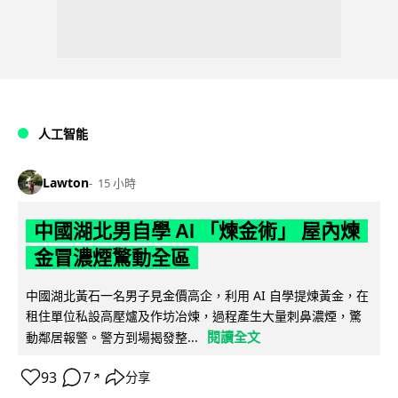
人工智能
Lawton
15 小時
中國湖北男自學 AI 「煉金術」 屋內煉
金冒濃煙驚動全區
中國湖北黃石一名男子見金價高企，利用 AI 自學提煉黃金，在
租住單位私設高壓爐及作坊冶煉，過程產生大量刺鼻濃煙，驚
閱讀全文
動鄰居報警。警方到場揭發整...
93
7
分享
↗