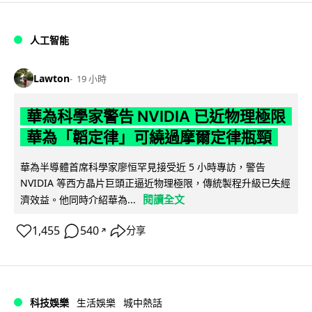
人工智能
Lawton
19 小時
華為科學家警告 NVIDIA 已近物理極限
華為「韜定律」可繞過摩爾定律瓶頸
華為半導體首席科學家廖恒罕見接受近 5 小時專訪，警告
NVIDIA 等西方晶片巨頭正逼近物理極限，傳統製程升級已失經
閱讀全文
濟效益。他同時介紹華為...
1,455
540
分享
↗
科技娛樂
生活娛樂
城中熱話