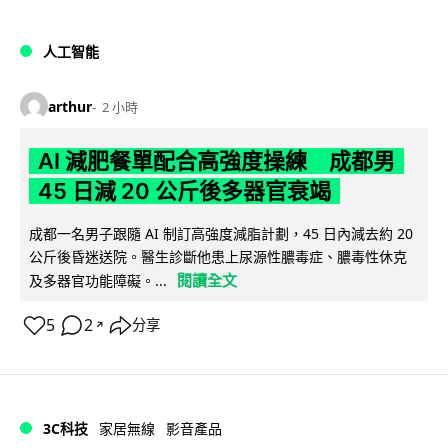
人工智能
arthur
2 小時
AI 減肥餐單配合高強度操練 成都男
45 日減 20 公斤後多器官衰竭
成都一名男子跟隨 AI 制訂高強度減脂計劃，45 日內減去約 20
公斤後昏迷送院。醫生診斷他患上尿源性膿毒症、膿毒性休克
閱讀全文
及多器官功能障礙。...
5
2
分享
↗
3C科技
家居無線
影音產品