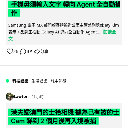
手機毋須輸入文字 轉向 Agent 全自動操
作
Samsung 電子 MX 部門顧客體驗辦公室主管兼副總裁 Jay Kim
閱讀全
表示，品牌正推動 Galaxy AI 邁向全自動化 Agent...
文
26
4
分享
↗
科技娛樂
生活娛樂
城中熱話
Lawton
21 小時
港夫婦澳門的士拾相機 據為己有被的士
Cam 睇到 2 個月後再入境被捕