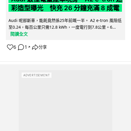
彩造型曝光 快充 26 分鐘充滿 8 成電
Audi 呢部新車，能耗竟然係25年前嘅一半。 A2 e-tron 風阻低
至0.24，每百公里只需12.8 kWh，一度電行到7.8公里。6...
閱讀全文
6
1
分享
↗
ADVERTISEMENT