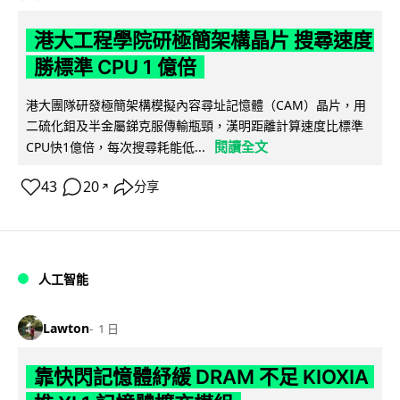
港大工程學院研極簡架構晶片 搜尋速度
勝標準 CPU 1 億倍
港大團隊研發極簡架構模擬內容尋址記憶體（CAM）晶片，用
二硫化鉬及半金屬銻克服傳輸瓶頸，漢明距離計算速度比標準
閱讀全文
CPU快1億倍，每次搜尋耗能低...
43
20
分享
↗
人工智能
Lawton
1 日
靠快閃記憶體紓緩 DRAM 不足 KIOXIA