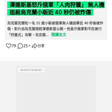
澤連斯基怒斥俄軍「人肉狩獵」 無人機
追殺烏克蘭小販近 40 秒仍被炸傷
烏克蘭克爾松一名 52 歲小販被俄軍無人機追擊近 40 秒後被炸
傷，影片由烏克蘭總統澤連斯基公開。他直斥俄軍對平民進行
閱讀全文
「狩獵式」攻擊，烏克蘭...
79
25
分享
↗
ADVERTISEMENT