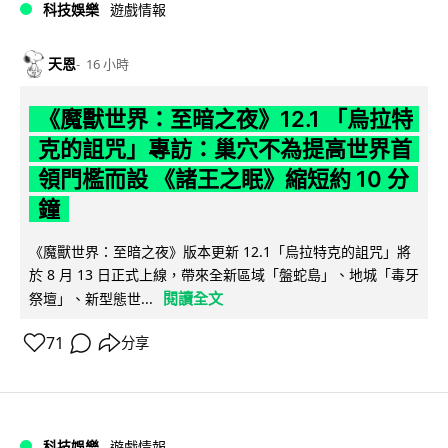
科技娛樂
遊戲情報
天恩
16 小時
《魔獸世界：至暗之夜》12.1 「烏拉特
克的詛咒」專訪：巢穴不為提高世界首
領門檻而設 《諸王之眠》縮短約 10 分
鐘
《魔獸世界：至暗之夜》版本更新 12.1「烏拉特克的詛咒」將
於 8 月 13 日正式上線，帶來全新區域「盤蛇島」、地城「毒牙
閱讀全文
祭壇」、新型態世...
71
分享
科技娛樂
遊戲情報