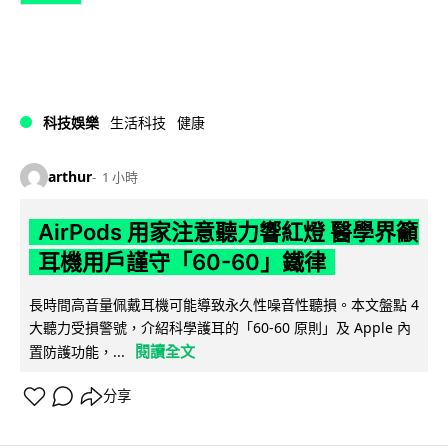
科技娛樂
生活科技
健康
arthur
1 小時
AirPods 用家注意聽力響紅燈 醫學界籲
耳機用戶謹守「60-60」鐵律
長時間高音量佩戴耳機可能導致永久性噪音性聽損。本文盤點 4
大聽力受損警號，介紹科學護耳的「60-60 原則」及 Apple 內
閱讀全文
置防護功能，...
分享