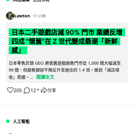
Lawton
17 小時
日本二手遊戲店減 90% 門市 業績反增
四成 "懷舊"在 Z 世代變成最潮「新鮮
感」
日本零售巨頭 GEO 將懷舊遊戲銷售門市從 1,000 間大幅減至
99 間，但銷售額卻不降反升至過往的 1.4 倍。做到「減店增
閱讀全文
收」奇蹟，...
205
12
分享
↗
人工智能