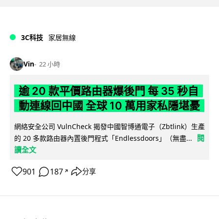
3C科技
家居無線
Vin
22 小時
逾 20 款平價路由器爆後門 每 35 秒自
動連線回中國 全球 10 萬用家私隱堪憂
網絡安全公司 VulnCheck 揭發中國智博通電子（Zbtlink）生產
閱
的 20 多款路由器內置後門程式「Endlessdoors」（無盡...
讀全文
901
187
分享
↗