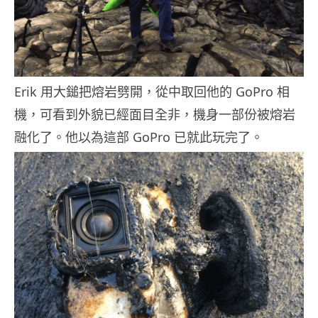
Erik 用大鎚把熔岩劈開，從中取回他的 GoPro 相
機，可看到外貌已經面目全非，機身一部份被熔岩
融化了。他以為這部 GoPro 已就此玩完了。