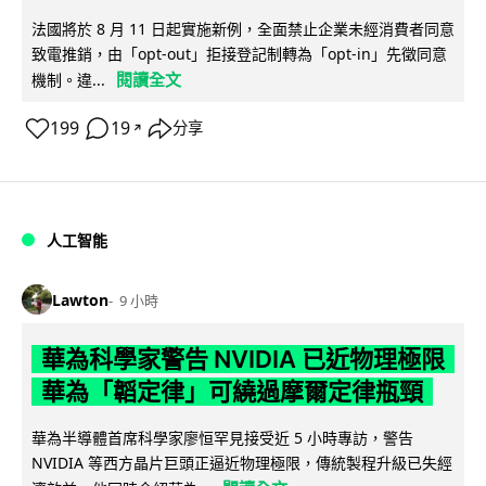
法國將於 8 月 11 日起實施新例，全面禁止企業未經消費者同意
致電推銷，由「opt-out」拒接登記制轉為「opt-in」先徵同意
閱讀全文
機制。違...
199
19
分享
↗
人工智能
Lawton
9 小時
華為科學家警告 NVIDIA 已近物理極限
華為「韜定律」可繞過摩爾定律瓶頸
華為半導體首席科學家廖恒罕見接受近 5 小時專訪，警告
NVIDIA 等西方晶片巨頭正逼近物理極限，傳統製程升級已失經