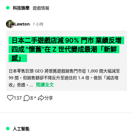
科技娛樂
遊戲情報
Lawton
7 小時
日本二手遊戲店減 90% 門市 業績反增
四成 "懷舊"在 Z 世代變成最潮「新鮮
感」
日本零售巨頭 GEO 將懷舊遊戲銷售門市從 1,000 間大幅減至
99 間，但銷售額卻不降反升至過往的 1.4 倍。做到「減店增
閱讀全文
收」奇蹟，...
137
8
分享
↗
人工智能