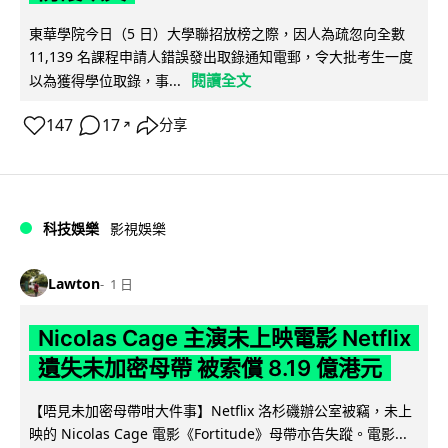
東華學院今日（5 日）大學聯招放榜之際，因人為疏忽向全數
11,139 名課程申請人錯誤發出取錄通知電郵，令大批考生一度
閱讀全文
以為獲得學位取錄，事...
147
17
分享
↗
科技娛樂
影視娛樂
Lawton
1 日
Nicolas Cage 主演未上映電影 Netflix
遺失未加密母帶 被索償 8.19 億港元
【唔見未加密母帶咁大件事】Netflix 洛杉磯辦公室被竊，未上
映的 Nicolas Cage 電影《Fortitude》母帶亦告失蹤。電影...