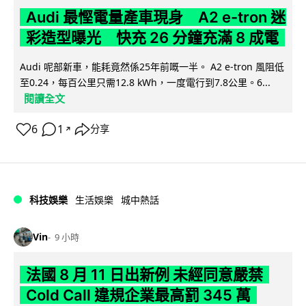
Audi 最慳電量產車現身 A2 e-tron 迷
彩造型曝光 快充 26 分鐘充滿 8 成電
Audi 呢部新車，能耗竟然係25年前嘅一半。 A2 e-tron 風阻低
至0.24，每百公里只需12.8 kWh，一度電行到7.8公里。6...
閱讀全文
6
1
分享
↗
科技娛樂
生活娛樂
城中熱話
Vin
9 小時
法國 8 月 11 日出新例 未經同意嚴禁
Cold Call 違規企業最高罰 345 萬