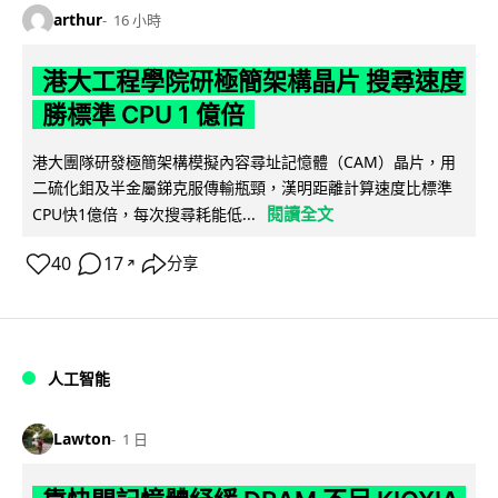
arthur
16 小時
港大工程學院研極簡架構晶片 搜尋速度
勝標準 CPU 1 億倍
港大團隊研發極簡架構模擬內容尋址記憶體（CAM）晶片，用
二硫化鉬及半金屬銻克服傳輸瓶頸，漢明距離計算速度比標準
閱讀全文
CPU快1億倍，每次搜尋耗能低...
40
17
分享
↗
人工智能
Lawton
1 日