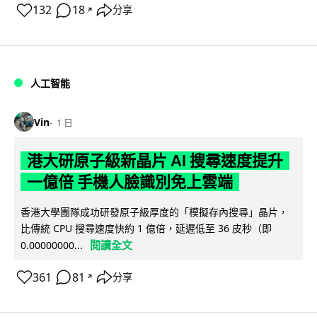
132
18
分享
↗
人工智能
Vin
1 日
港大研原子級新晶片 AI 搜尋速度提升
一億倍 手機人臉識別免上雲端
香港大學團隊成功研發原子級厚度的「模擬存內搜尋」晶片，
比傳統 CPU 搜尋速度快約 1 億倍，延遲低至 36 皮秒（即
閱讀全文
0.00000000...
361
81
分享
↗