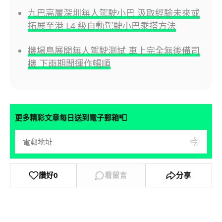
九巴高層深圳無人駕駛小巴 汲取經驗未來或
拓展至港 L4 級自動駕駛小巴乘搭方法
機場島展開無人駕駛測試 車上完全無後備司
機 下雨期間運作暢順
📮
更多精彩文章每日送到電子郵箱
讚好
0
看留言
分享