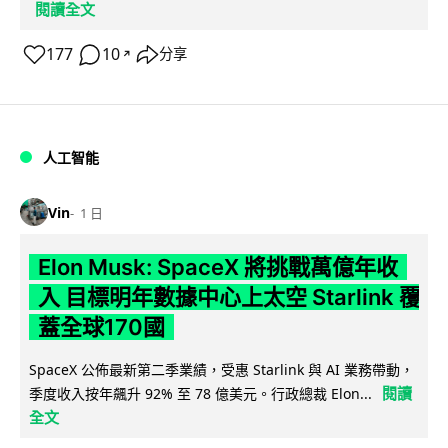
閱讀全文
177
10
分享
↗
人工智能
Vin
1 日
Elon Musk: SpaceX 將挑戰萬億年收
入 目標明年數據中心上太空 Starlink 覆
蓋全球170國
SpaceX 公佈最新第二季業績，受惠 Starlink 與 AI 業務帶動，
閱讀
季度收入按年飆升 92% 至 78 億美元。行政總裁 Elon...
全文