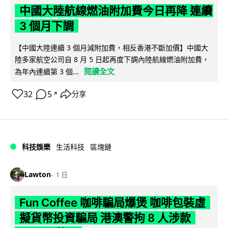
中國大陸航線燃油附加費今日再降 連續
3 個月下調
【中國大陸連續 3 個月減附加費，相反香港不斷加價】中國大
陸多家航空公司自 8 月 5 日起再度下調內陸航線燃油附加費，
閱讀全文
為年內連續第 3 個...
32
5
分享
↗
科技娛樂
生活科技
區塊鏈
Lawton
1 日
Fun Coffee 咖啡騙局爆煲 咖啡包裝虛
擬貨幣投資騙局 港澳警拘 8 人涉款