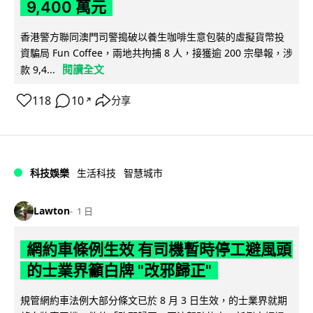
9,400 萬元
香港警方聯同澳門司警搗破以養生咖啡生意包裝的虛擬貨幣投
資騙局 Fun Coffee，兩地共拘捕 8 人，接獲逾 200 宗舉報，涉
閱讀全文
款 9,4...
118
10
分享
↗
科技娛樂
生活科技
智慧城市
Lawton
1 日
網約車條例生效 有司機暫時停工避風頭
的士業界籲白牌 "改邪歸正"
規管網約車法例大部分條文已於 8 月 3 日生效，的士業界就期