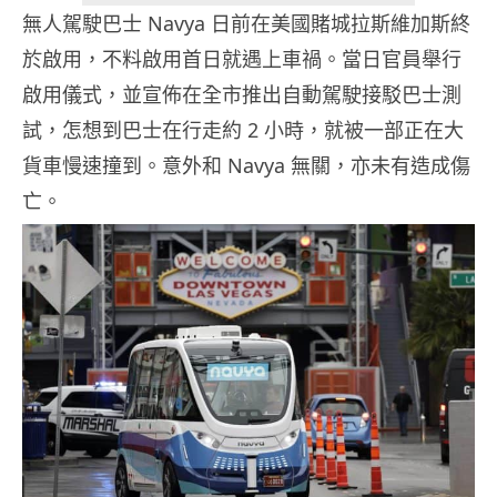
無人駕駛巴士 Navya 日前在美國賭城拉斯維加斯終
於啟用，不料啟用首日就遇上車禍。當日官員舉行
啟用儀式，並宣佈在全市推出自動駕駛接駁巴士測
試，怎想到巴士在行走約 2 小時，就被一部正在大
貨車慢速撞到。意外和 Navya 無關，亦未有造成傷
亡。