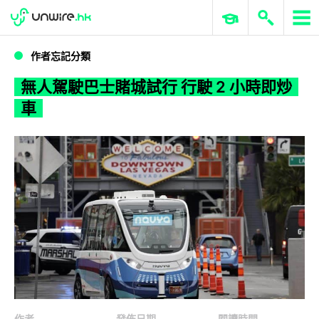
WWDC 2026
GenAI 與雲端科技專區
ERP 與商業 AI
無人駕駛巴士賭城試行 行駛 2 小時即炒車
作者忘記分類
無人駕駛巴士賭城試行 行駛 2 小時即炒
車
作者
發佈日期
閱讀時間