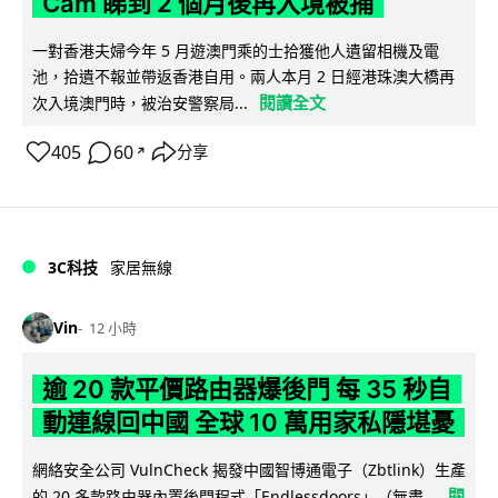
Cam 睇到 2 個月後再入境被捕
一對香港夫婦今年 5 月遊澳門乘的士拾獲他人遺留相機及電
池，拾遺不報並帶返香港自用。兩人本月 2 日經港珠澳大橋再
閱讀全文
次入境澳門時，被治安警察局...
405
60
分享
↗
3C科技
家居無線
Vin
12 小時
逾 20 款平價路由器爆後門 每 35 秒自
動連線回中國 全球 10 萬用家私隱堪憂
網絡安全公司 VulnCheck 揭發中國智博通電子（Zbtlink）生產
閱
的 20 多款路由器內置後門程式「Endlessdoors」（無盡...