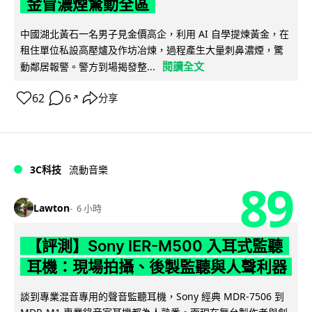
金冒濃煙驚動全區
中國湖北黃石一名男子見金價高企，利用 AI 自學提煉黃金，在
租住單位私設高壓爐及作坊冶煉，過程產生大量刺鼻濃煙，驚
閱讀全文
動鄰居報警。警方到場揭發整...
62
6
分享
↗
3C科技
流動音樂
89
Lawton
6 小時
【評測】Sony IER-M500 入耳式監聽
耳機：現場拍攝、後製監聽與人聲利器
談到專業混音專用的聲音監聽耳機，Sony 經典 MDR-7506 到