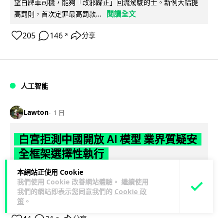
望白牌車司機，能夠「改邪歸正」回流駕駛的士。新例大幅提
閱讀全文
高罰則，首次定罪最高罰款...
205
146
分享
↗
人工智能
Lawton
1 日
白宮拒測中國開放 AI 模型 業界質疑安
全框架選擇性執行
本網站正使用 Cookie
彭博社報道，白宮通知美國頂尖 AI 公司，中國開發的開放權重
我們使用 Cookie 改善網站體驗。 繼續使用
模型將不納入特朗普政府新 AI 安全框架的測試範圍。美國業界
我們的網站即表示您同意我們的
Cookie 政
閱讀全文
則聯署呼籲政府不要限...
策
。