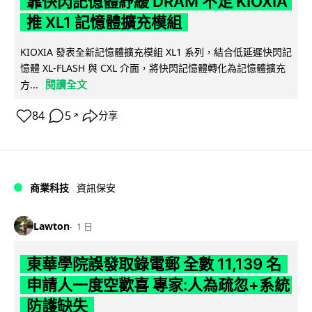
靠快閃記憶體紓緩 DRAM 不足 KIOXIA
推 XL1 記憶體擴充模組
KIOXIA 發表全新記憶體擴充模組 XL1 系列，結合低延遲快閃記
憶體 XL-FLASH 與 CXL 介面，將快閃記憶體轉化為記憶體擴充
閱讀全文
方...
84
5
分享
↗
商業科技
資訊保安
Lawton
1 日
東華學院誤發取錄電郵 全數 11,139 名
申請人一度空歡喜 專家:人為疏忽+系統
防護缺失