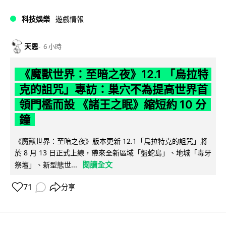
科技娛樂
遊戲情報
天恩
6 小時
《魔獸世界：至暗之夜》12.1 「烏拉特
克的詛咒」專訪：巢穴不為提高世界首
領門檻而設 《諸王之眠》縮短約 10 分
鐘
《魔獸世界：至暗之夜》版本更新 12.1「烏拉特克的詛咒」將
於 8 月 13 日正式上線，帶來全新區域「盤蛇島」、地城「毒牙
閱讀全文
祭壇」、新型態世...
71
分享