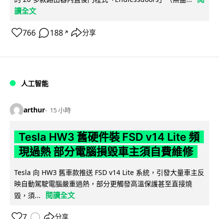
讀全文
766
188
分享
↗
人工智能
arthur
15 小時
Tesla HW3 舊硬件裝 FSD v14 Lite 頻
現過熱 部分電腦損毀車主須自費維修
Tesla 向 HW3 舊車款推送 FSD v14 Lite 系統，引發大量車主反
映自動駕駛電腦嚴重過熱，部分更觸發高溫保護甚至直接燒
閱讀全文
毀，須...
7
分享