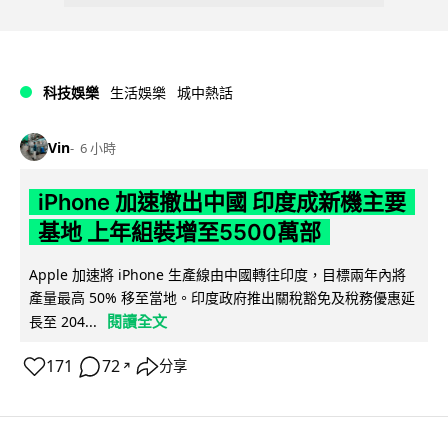
科技娛樂
生活娛樂
城中熱話
Vin
6 小時
iPhone 加速撤出中國 印度成新機主要
基地 上年組裝增至5500萬部
Apple 加速將 iPhone 生產線由中國轉往印度，目標兩年內將
產量最高 50% 移至當地。印度政府推出關稅豁免及稅務優惠延
閱讀全文
長至 204...
171
72
分享
↗