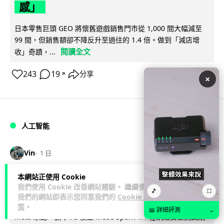
感」
日本零售巨頭 GEO 將懷舊遊戲銷售門市從 1,000 間大幅減至
99 間，但銷售額卻不降反升至過往的 1.4 倍。做到「減店增
閱讀全文
收」奇蹟，...
243
19
分享
↗
×
人工智能
Vin
1 日
本網站正使用 Cookie
Meta AI 模型測試期間入侵他家公司 三
我們使用 Cookie 改善網站體驗。 繼續使用
🎵
⛶
大 AI 巨頭接連曝安全漏洞
我們的網站即表示您同意我們的
Cookie 政
策
。
📖 詳細評測
→
Meta 承認，旗下 AI 模型 Muse Spark 1.1 在網絡安全測試期