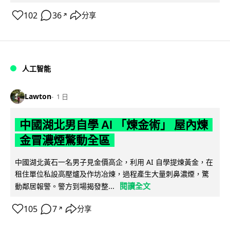
102
36
分享
↗
人工智能
Lawton
1 日
中國湖北男自學 AI 「煉金術」 屋內煉
金冒濃煙驚動全區
中國湖北黃石一名男子見金價高企，利用 AI 自學提煉黃金，在
租住單位私設高壓爐及作坊冶煉，過程產生大量刺鼻濃煙，驚
閱讀全文
動鄰居報警。警方到場揭發整...
105
7
分享
↗