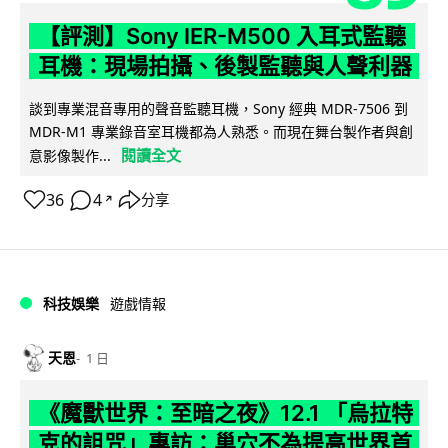
【評測】Sony IER-M500 入耳式監聽
耳機：現場拍攝、後製監聽與人聲利器
談到專業混音專用的聲音監聽耳機，Sony 經典 MDR-7506 到
MDR-M1 專業錄音室耳機都為人熟悉。而現在舞台製作者與創
閱讀全文
意影像製作...
36
4
分享
↗
科技娛樂
遊戲情報
天恩
1 日
《魔獸世界：至暗之夜》12.1 「烏拉特
克的詛咒」專訪：巢穴不為提高世界首