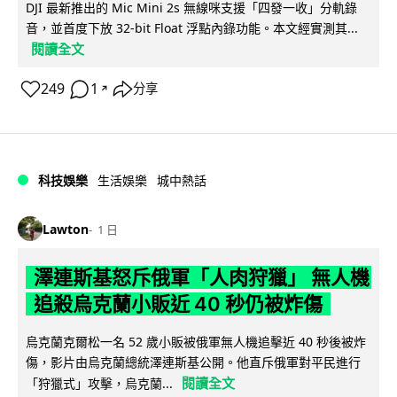
DJI 最新推出的 Mic Mini 2s 無線咪支援「四發一收」分軌錄
音，並首度下放 32-bit Float 浮點內錄功能。本文經實測其...
閱讀全文
249
1
分享
↗
科技娛樂
生活娛樂
城中熱話
Lawton
1 日
澤連斯基怒斥俄軍「人肉狩獵」 無人機
追殺烏克蘭小販近 40 秒仍被炸傷
烏克蘭克爾松一名 52 歲小販被俄軍無人機追擊近 40 秒後被炸
傷，影片由烏克蘭總統澤連斯基公開。他直斥俄軍對平民進行
閱讀全文
「狩獵式」攻擊，烏克蘭...