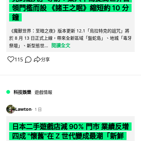
領門檻而設 《諸王之眠》縮短約 10 分
鐘
《魔獸世界：至暗之夜》版本更新 12.1「烏拉特克的詛咒」將
於 8 月 13 日正式上線，帶來全新區域「盤蛇島」、地城「毒牙
閱讀全文
祭壇」、新型態世...
115
分享
科技娛樂
遊戲情報
Lawton
1 日
日本二手遊戲店減 90% 門市 業績反增
四成 "懷舊"在 Z 世代變成最潮「新鮮