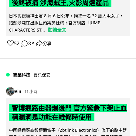
後終被捕 涉海賊王,火影周邊產品
日本警視廳神田署 8 月 6 日公布，拘捕一名 32 歲大阪女子，
指她涉嫌在出版巨頭集英社旗下官方網店「JUMP
閱讀全文
CHARACTERS ST...
52
8
分享
↗
商業科技
資訊保安
Vin
11 小時
智博通路由器爆後門 官方緊急下架止血
稱漏洞是功能在維修時使用
中國網通廠商智博通電子（Zbtlink Electronics）旗下的路由器