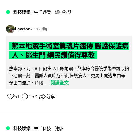
科技娛樂
生活娛樂
城中熱話
Lawton
11 小時
熊本地震手術室驚魂片瘋傳 醫護保護病
人、逃生門 網民讚值得尊敬
熊本縣 7 月 28 日發生 7.1 級地震，熊本綜合醫院手術室鏡頭拍
下地震一刻，醫護人員臨危不亂保護病人，更馬上開逃生門確
閱讀全文
保出口流通。片段...
51
15
分享
↗
科技娛樂
生活科技
健康