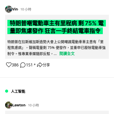
Vin
10 小時
特朗普嘲電動車主有里程病 剩 75% 電
量即焦慮發作 狂言一手終結電車指令
特朗普在拉斯維加斯造勢大會上公開嘲諷電動車車主患有「里
程焦慮病」，聲稱電量剩 75% 便發作，並重申已廢除電動車強
閱讀全文
制令。惟專業車媒隨即反駁，...
386
151
分享
↗
人工智能
Lawton
10 小時