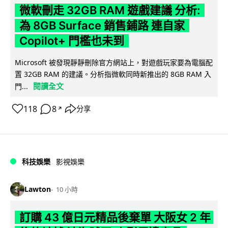
微軟刪走 32GB RAM 遊戲建議 分析:
為 8GB Surface 銷售鋪路 連自家
Copilot+ 門檻也未到
Microsoft 被發現靜靜刪除官方網站上，對遊戲玩家要為電腦配
置 32GB RAM 的建議。分析指微軟同時新推出的 8GB RAM 入
閱讀全文
門...
118
8
分享
↗
科技娛樂
影視娛樂
Lawton
10 小時
訂購 43 億日元精品後棄單 大阪女 2 年