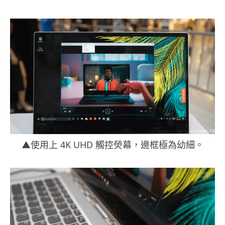
▲使用上 4K UHD 觸控熒幕，邊框極為幼細。