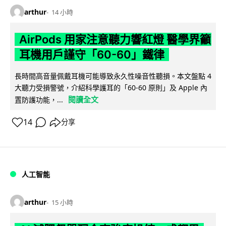
arthur
14 小時
AirPods 用家注意聽力響紅燈 醫學界籲
耳機用戶謹守「60-60」鐵律
長時間高音量佩戴耳機可能導致永久性噪音性聽損。本文盤點 4
大聽力受損警號，介紹科學護耳的「60-60 原則」及 Apple 內
閱讀全文
置防護功能，...
14
分享
人工智能
arthur
15 小時