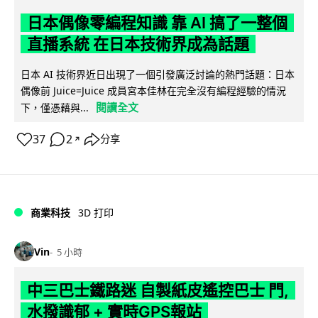
日本偶像零編程知識 靠 AI 搞了一整個
直播系統 在日本技術界成為話題
日本 AI 技術界近日出現了一個引發廣泛討論的熱門話題：日本
偶像前 Juice=Juice 成員宮本佳林在完全沒有編程經驗的情況
閱讀全文
下，僅憑藉與...
37
2
分享
↗
商業科技
3D 打印
Vin
5 小時
中三巴士鐵路迷 自製紙皮遙控巴士 門,
水撥識郁 + 實時GPS報站