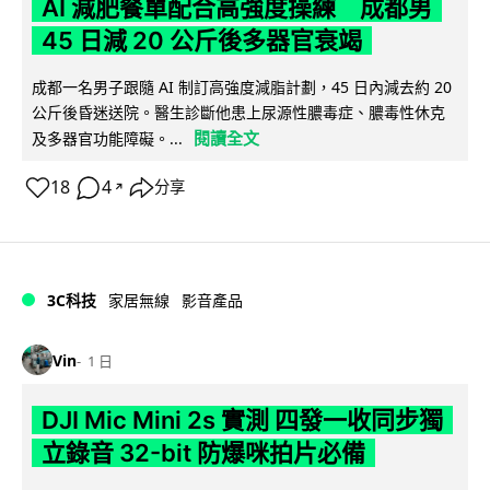
AI 減肥餐單配合高強度操練 成都男
45 日減 20 公斤後多器官衰竭
成都一名男子跟隨 AI 制訂高強度減脂計劃，45 日內減去約 20
公斤後昏迷送院。醫生診斷他患上尿源性膿毒症、膿毒性休克
閱讀全文
及多器官功能障礙。...
18
4
分享
↗
3C科技
家居無線
影音產品
Vin
1 日
DJI Mic Mini 2s 實測 四發一收同步獨
立錄音 32-bit 防爆咪拍片必備