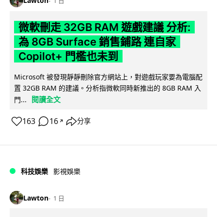
Lawton
1 日
微軟刪走 32GB RAM 遊戲建議 分析:
為 8GB Surface 銷售鋪路 連自家
Copilot+ 門檻也未到
Microsoft 被發現靜靜刪除官方網站上，對遊戲玩家要為電腦配
置 32GB RAM 的建議。分析指微軟同時新推出的 8GB RAM 入
閱讀全文
門...
163
16
分享
↗
科技娛樂
影視娛樂
Lawton
1 日