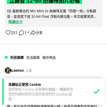
立錄音 32-bit 防爆咪拍片必備
DJI 最新推出的 Mic Mini 2s 無線咪支援「四發一收」分軌錄
音，並首度下放 32-bit Float 浮點內錄功能。本文經實測其...
閱讀全文
251
1
分享
↗
科技娛樂
生活娛樂
城中熱話
Lawton
2 日
澤連斯基怒斥俄軍「人肉狩獵」 無人機
本網站正使用 Cookie
我們使用 Cookie 改善網站體驗。 繼續使用
追殺烏克蘭小販近 40 秒仍被炸傷
我們的網站即表示您同意我們的
Cookie 政
策
。
烏克蘭克爾松一名 52 歲小販被俄軍無人機追擊近 40 秒後被炸
傷，影片由烏克蘭總統澤連斯基公開。他直斥俄軍對平民進行