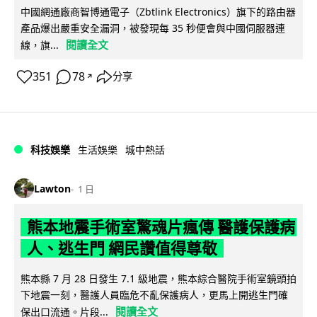
中國網通廠商智博通電子（Zbtlink Electronics）旗下的路由器
產品爆出嚴重安全漏洞，被發現每 35 秒便會與中國伺服器連
閱讀全文
線，旗...
351
78
分享
↗
科技娛樂
生活娛樂
城中熱話
Lawton
1 日
熊本地震手術室驚魂片瘋傳 醫護保護病
人、逃生門 網民讚值得尊敬
熊本縣 7 月 28 日發生 7.1 級地震，熊本綜合醫院手術室鏡頭拍
下地震一刻，醫護人員臨危不亂保護病人，更馬上開逃生門確
閱讀全文
保出口流通。片段...