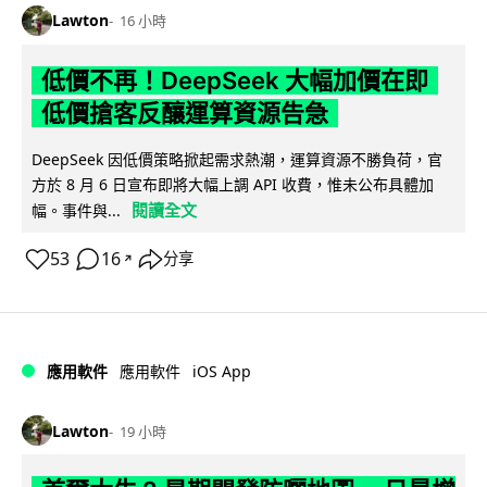
Lawton
16 小時
低價不再！DeepSeek 大幅加價在即
低價搶客反釀運算資源告急
DeepSeek 因低價策略掀起需求熱潮，運算資源不勝負荷，官
方於 8 月 6 日宣布即將大幅上調 API 收費，惟未公布具體加
閱讀全文
幅。事件與...
53
16
分享
↗
iOS App
應用軟件
應用軟件
Lawton
19 小時