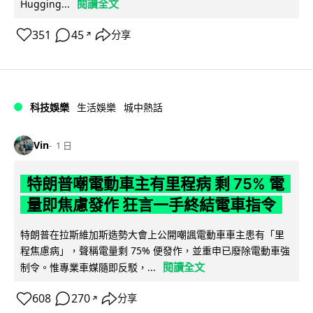
閱讀全文
Hugging...
351
45
分享
↗
科技娛樂
生活娛樂
城中熱話
Vin
1 日
特朗普嘲電動車主有里程病 剩 75% 電
量即焦慮發作 狂言一手終結電車指令
特朗普在拉斯維加斯造勢大會上公開嘲諷電動車車主患有「里
程焦慮病」，聲稱電量剩 75% 便發作，並重申已廢除電動車強
閱讀全文
制令。惟專業車媒隨即反駁，...
608
270
分享
↗