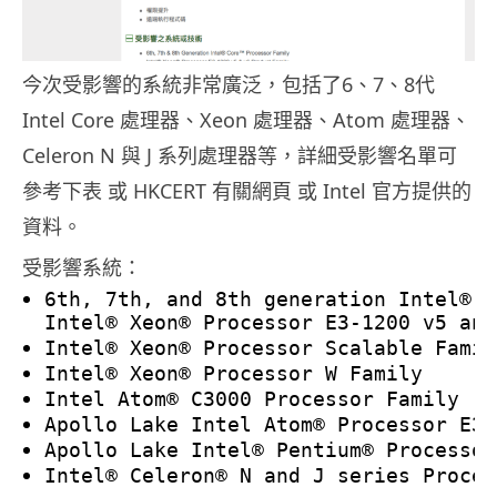
今次受影響的系統非常廣泛，包括了6、7、8代
Intel Core 處理器、Xeon 處理器、Atom 處理器、
Celeron N 與 J 系列處理器等，詳細受影響名單可
參考下表 或 HKCERT 有關網頁 或 Intel 官方提供的
資料。
受影響系統：
6th, 7th, and 8th generation Intel® C
Intel® Xeon® Processor E3-1200 v5 and
Intel® Xeon® Processor Scalable Famil
Intel® Xeon® Processor W Family
Intel Atom® C3000 Processor Family
Apollo Lake Intel Atom® Processor E39
Apollo Lake Intel® Pentium® Processor
Intel® Celeron® N and J series Proces