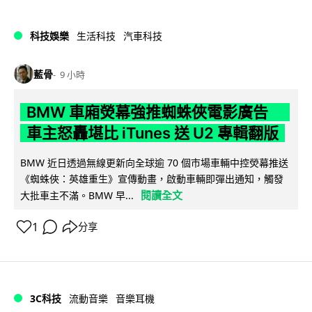
科技娛樂
生活科技
汽車科技
藍骨
9 小時
BMW 車廂熒幕強推蜘蛛俠電影廣告
車主怒轟堪比 iTunes 送 U2 專輯翻版
BMW 近日透過無線更新向全球逾 70 個市場車輛中控熒幕推送
《蜘蛛俠：英雄重生》宣傳動畫，啟動車輛即彈出通知，觸發
閱讀全文
大批車主不滿。BMW 早...
1
分享
3C科技
流動音樂
音樂耳機