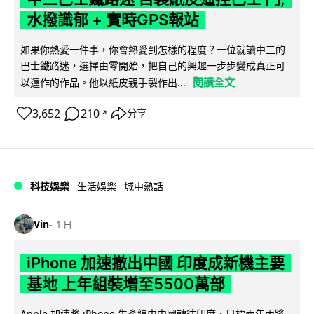
水撥識郁 + 實時GPS報站
如果你熱愛一件事，你會熱愛到怎樣的程度？一位就讀中三的
巴士鐵路迷，選擇由零開始，把自己的興趣一步步變成真正可
閱讀全文
以運作的作品。他以紙皮親手製作出...
3,652
210
分享
↗
科技娛樂
生活娛樂
城中熱話
Vin
1 日
iPhone 加速撤出中國 印度成新機主要
基地 上年組裝增至5500萬部
Apple 加速將 iPhone 生產線由中國轉往印度，目標兩年內將