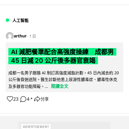
人工智能
arthur
1 日
AI 減肥餐單配合高強度操練 成都男
45 日減 20 公斤後多器官衰竭
成都一名男子跟隨 AI 制訂高強度減脂計劃，45 日內減去約 20
公斤後昏迷送院。醫生診斷他患上尿源性膿毒症、膿毒性休克
閱讀全文
及多器官功能障礙。...
23
4
分享
↗
ADVERTISEMENT