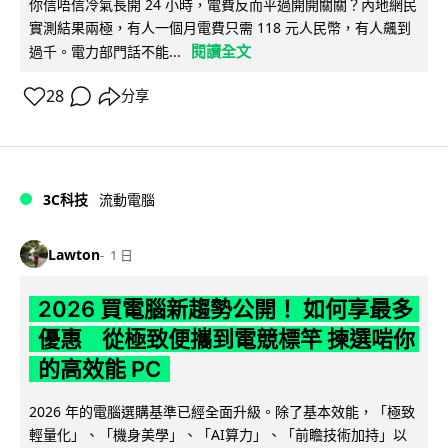
你信唔信冷氣長開 24 小時，電費反而平過開開關關？內地網民
實測結果兩極，有人一個月電費只需 118 元人民幣，有人飆到
閱讀全文
過千。電力部門話不能...
28
分享
3C科技
流動電腦
Lawton
1 日
2026 買電腦新趨勢公開！ 如何享最多
優惠 從極致便攜到電競標竿 揀選啱你
的高效能 PC
2026 年的電腦選購基準已經全面升級。除了基本效能，「極致
輕量化」、「機身美學」、「AI算力」、「前瞻技術加持」以