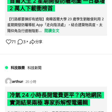
首爾大生 2 星期開發防曬地圖 一日暴增
2 萬人下載衝榜首
【行路都要揀好有遮陰】南韓首爾大學 23 歲學生劉敏俊利用 2
星期開發防曬導航 App「走向陰涼處」，結合建築物高度、太
閱讀全文
陽仰角及行道樹陰影...
71
3
分享
↗
科技娛樂
科技新聞
arthur
20 小時
冷氣 24 小時長開電費更平？內地網民
實測結果兩極 專家拆解慳電邏輯