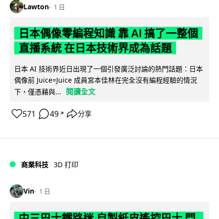
Lawton
1 日
日本偶像零編程知識 靠 AI 搞了一整個
直播系統 在日本技術界成為話題
日本 AI 技術界近日出現了一個引發廣泛討論的熱門話題：日本
偶像前 Juice=Juice 成員宮本佳林在完全沒有編程經驗的情況
閱讀全文
下，僅憑藉與...
571
49
分享
↗
商業科技
3D 打印
Vin
1 日
中三巴士鐵路迷 自製紙皮遙控巴士 門,