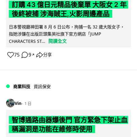
訂購 43 億日元精品後棄單 大阪女 2 年
後終被捕 涉海賊王,火影周邊產品
日本警視廳神田署 8 月 6 日公布，拘捕一名 32 歲大阪女子，
指她涉嫌在出版巨頭集英社旗下官方網店「JUMP
閱讀全文
CHARACTERS ST...
75
9
分享
↗
商業科技
資訊保安
Vin
1 日
智博通路由器爆後門 官方緊急下架止血
稱漏洞是功能在維修時使用