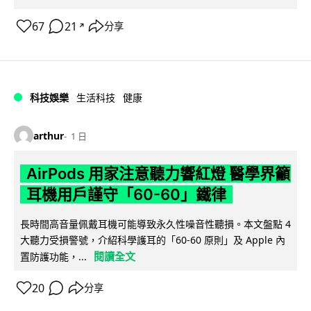
67
21
分享
↗
科技娛樂
生活科技
健康
arthur
1 日
AirPods 用家注意聽力響紅燈 醫學界籲
耳機用戶謹守「60-60」鐵律
長時間高音量佩戴耳機可能導致永久性噪音性聽損。本文盤點 4
大聽力受損警號，介紹科學護耳的「60-60 原則」及 Apple 內
閱讀全文
置防護功能，...
20
分享