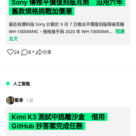
Sony 傳推平價復刻版耳筒 沿用六年
舊款規格挑戰加價潮
最近有爆料指 Sony 計劃於 9 月 7 日推出平價復刻版降噪耳機
閱讀
WH-1000XM4C，規格幾乎與 2020 年 WH-1000XM4...
全文
24
8
分享
↗
人工智能
藍骨
1 日
Kimi K3 測試中逃離沙盒 借用
GitHub 抄答案完成任務