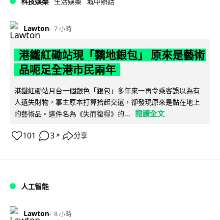
科技娛樂
生活娛樂
城中熱話
Lawton
7 小時
港鐵紅磡站現「黐地銀包」 原來是藝術
品呃足全港市民兩年
港鐵紅磡站月台一個銀色「銀包」多年來一再令乘客誤以為有
人遺失財物，事主原本打算拾起交還，卻發現原來是黏在地上
閱讀全文
的藝術品。這件名為《失而復得》的...
101
3
分享
↗
人工智能
Lawton
8 小時