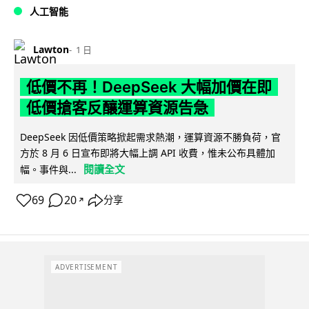
人工智能
Lawton
1 日
低價不再！DeepSeek 大幅加價在即
低價搶客反釀運算資源告急
DeepSeek 因低價策略掀起需求熱潮，運算資源不勝負荷，官
方於 8 月 6 日宣布即將大幅上調 API 收費，惟未公布具體加
閱讀全文
幅。事件與...
69
20
分享
↗
ADVERTISEMENT