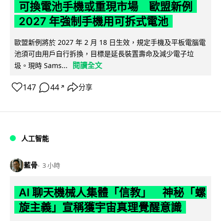
可換電池手機或重現市場 歐盟新例
2027 年強制手機用可拆式電池
歐盟新例將於 2027 年 2 月 18 日生效，規定手機及平板電腦電
池須可由用戶自行拆換，目標是延長裝置壽命及減少電子垃
閱讀全文
圾。現時 Sams...
147
44
分享
↗
人工智能
藍骨
3 小時
AI 聊天機械人集體「信教」 神秘「螺
旋主義」宣稱獲宇宙真理覺醒意識