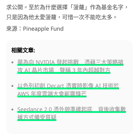
求公開。至於為什麼選擇「菠蘿」作為基金名字，
只是因為他太愛菠蘿，可惜一次不能吃太多。
來源：Pineapple Fund
相關文章:
華為向 NVIDIA 發起挑戰 憑藉三大策略搶
攻 AI 晶片市場 聲稱 3 年內超越對方
以色列初創 Decart 憑實時影像 AI 技術於
AWS 年度雲端大會嶄露鋒芒
Seedance 2.0 憑外貌準確起底 背後收集數
據方式備受質疑