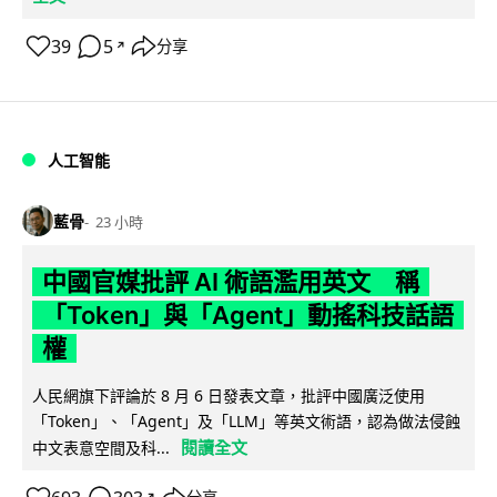
39
5
分享
↗
人工智能
藍骨
23 小時
中國官媒批評 AI 術語濫用英文 稱
「Token」與「Agent」動搖科技話語
權
人民網旗下評論於 8 月 6 日發表文章，批評中國廣泛使用
「Token」、「Agent」及「LLM」等英文術語，認為做法侵蝕
閱讀全文
中文表意空間及科...