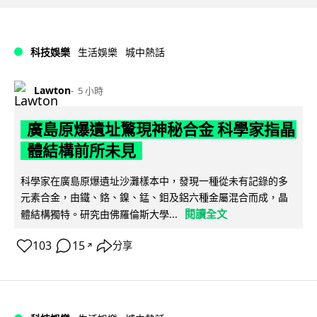
科技娛樂
生活娛樂
城中熱話
Lawton
5 小時
廣島原爆遺址驚現神秘合金 科學家指晶
體結構前所未見
科學家在廣島原爆遺址沙灘樣本中，發現一種從未有記錄的多
元素合金，由鐵、鉻、鎳、錳、鉬及鋁六種金屬混合而成，晶
閱讀全文
體結構獨特。研究由佛羅倫斯大學...
103
15
分享
↗