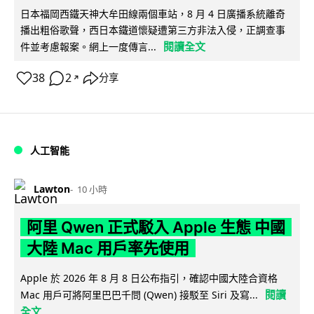
日本福岡西鐵天神大牟田線兩個車站，8 月 4 日廣播系統離奇
播出粗俗歌聲，西日本鐵道懷疑遭第三方非法入侵，正調查事
閱讀全文
件並考慮報案。網上一度傳言...
38
2
分享
↗
人工智能
Lawton
10 小時
阿里 Qwen 正式駁入 Apple 生態 中國
大陸 Mac 用戶率先使用
Apple 於 2026 年 8 月 8 日公布指引，確認中國大陸合資格
閱讀
Mac 用戶可將阿里巴巴千問 (Qwen) 接駁至 Siri 及寫...
全文