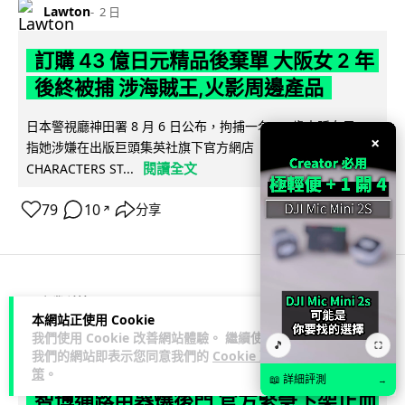
Lawton
2 日
訂購 43 億日元精品後棄單 大阪女 2 年
後終被捕 涉海賊王,火影周邊產品
日本警視廳神田署 8 月 6 日公布，拘捕一名 32 歲大阪女子，
×
指她涉嫌在出版巨頭集英社旗下官方網店「JUMP
閱讀全文
CHARACTERS ST...
79
10
分享
↗
商業科技
資訊保安
本網站正使用 Cookie
我們使用 Cookie 改善網站體驗。 繼續使用
🎵
⛶
Vin
2 日
我們的網站即表示您同意我們的
Cookie 政
策
。
📖 詳細評測
→
智博通路由器爆後門 官方緊急下架止血