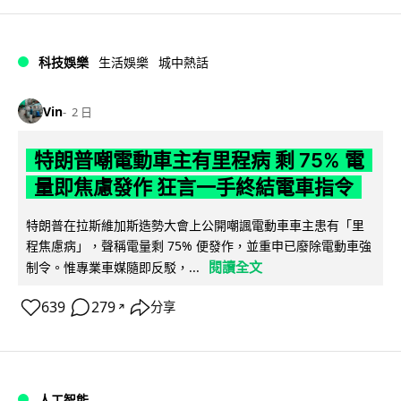
科技娛樂
生活娛樂
城中熱話
Vin
2 日
特朗普嘲電動車主有里程病 剩 75% 電
量即焦慮發作 狂言一手終結電車指令
特朗普在拉斯維加斯造勢大會上公開嘲諷電動車車主患有「里
程焦慮病」，聲稱電量剩 75% 便發作，並重申已廢除電動車強
閱讀全文
制令。惟專業車媒隨即反駁，...
639
279
分享
↗
人工智能