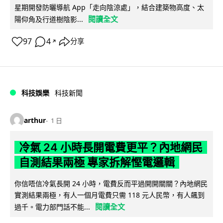
星期開發防曬導航 App「走向陰涼處」，結合建築物高度、太
閱讀全文
陽仰角及行道樹陰影...
97
4
分享
↗
科技娛樂
科技新聞
arthur
1 日
冷氣 24 小時長開電費更平？內地網民
自測結果兩極 專家拆解慳電邏輯
你信唔信冷氣長開 24 小時，電費反而平過開開關關？內地網民
實測結果兩極，有人一個月電費只需 118 元人民幣，有人飆到
閱讀全文
過千。電力部門話不能...