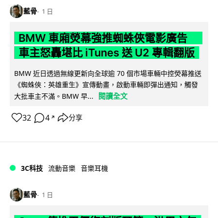
藍骨
1 日
BMW 車廂熒幕強推蜘蛛俠電影廣告
車主怒轟堪比 iTunes 送 U2 專輯翻版
BMW 近日透過無線更新向全球逾 70 個市場車輛中控熒幕推送
《蜘蛛俠：英雄重生》宣傳動畫，啟動車輛即彈出通知，觸發
閱讀全文
大批車主不滿。BMW 早...
32
4
分享
↗
3C科技
流動音樂
音樂耳機
藍骨
1 日