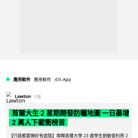
iOS App
應用軟件
應用軟件
Lawton
1 日
首爾大生 2 星期開發防曬地圖 一日暴增
2 萬人下載衝榜首
【行路都要揀好有遮陰】南韓首爾大學 23 歲學生劉敏俊利用 2