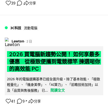
39
分享
3C科技
流動電腦
Lawton
2 日
2026 買電腦新趨勢公開！ 如何享最多
優惠 從極致便攜到電競標竿 揀選啱你
的高效能 PC
2026 年的電腦選購基準已經全面升級。除了基本效能，「極致
輕量化」、「機身美學」、「AI算力」、「前瞻技術加持」以
閱讀全文
及「品質與售後服務」 已...
41
9
分享
↗