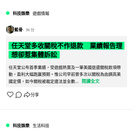
科技娛樂
遊戲情報
藍骨
36 分
任天堂多收關稅不作退款 業績報告理
想卻惹集體訴訟
任天堂公布首季業績，受遊戲熱賣及一筆美國退還關稅款項帶
動，盈利大幅跑贏預期。惟公司早前曾多次以關稅為由調高美
閱讀全文
國定價，如今關稅被裁定違法並全數...
分享
科技娛樂
生活科技