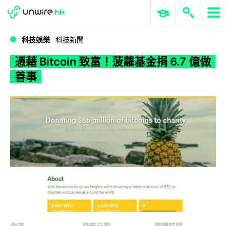
WWDC 2026
GenAI 與雲端科技專區
ERP 與商業 AI
憑藉 Bitcoin 致富！菠蘿基金捐 6.7 億做善事
科技娛樂
科技新聞
憑藉 Bitcoin 致富！菠蘿基金捐 6.7 億做
善事
作者
發佈日期
閱讀時間