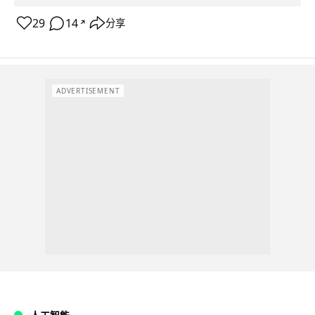
29
14
分享
↗
ADVERTISEMENT