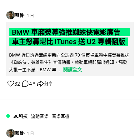
藍骨
1 日
BMW 車廂熒幕強推蜘蛛俠電影廣告
車主怒轟堪比 iTunes 送 U2 專輯翻版
BMW 近日透過無線更新向全球逾 70 個市場車輛中控熒幕推送
《蜘蛛俠：英雄重生》宣傳動畫，啟動車輛即彈出通知，觸發
閱讀全文
大批車主不滿。BMW 早...
32
4
分享
↗
3C科技
流動音樂
音樂耳機
藍骨
1 日