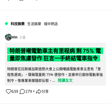
科技娛樂
生活娛樂
城中熱話
Vin
2 日
特朗普嘲電動車主有里程病 剩 75% 電
量即焦慮發作 狂言一手終結電車指令
特朗普在拉斯維加斯造勢大會上公開嘲諷電動車車主患有「里
程焦慮病」，聲稱電量剩 75% 便發作，並重申已廢除電動車強
閱讀全文
制令。惟專業車媒隨即反駁，...
639
279
分享
↗