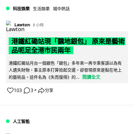
科技娛樂
生活娛樂
城中熱話
Lawton
8 小時
港鐵紅磡站現「黐地銀包」 原來是藝術
品呃足全港市民兩年
港鐵紅磡站月台一個銀色「銀包」多年來一再令乘客誤以為有
人遺失財物，事主原本打算拾起交還，卻發現原來是黏在地上
閱讀全文
的藝術品。這件名為《失而復得》的...
103
3
分享
↗
人工智能