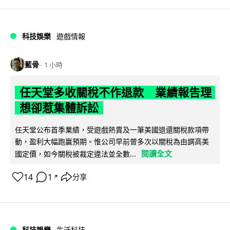
科技娛樂
遊戲情報
藍骨
1 小時
任天堂多收關稅不作退款 業績報告理
想卻惹集體訴訟
任天堂公布首季業績，受遊戲熱賣及一筆美國退還關稅款項帶
動，盈利大幅跑贏預期。惟公司早前曾多次以關稅為由調高美
閱讀全文
國定價，如今關稅被裁定違法並全數...
14
1
分享
↗
科技娛樂
生活科技