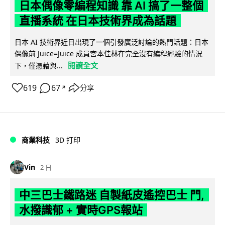
日本偶像零編程知識 靠 AI 搞了一整個
直播系統 在日本技術界成為話題
日本 AI 技術界近日出現了一個引發廣泛討論的熱門話題：日本
偶像前 Juice=Juice 成員宮本佳林在完全沒有編程經驗的情況
閱讀全文
下，僅憑藉與...
619
67
分享
↗
商業科技
3D 打印
Vin
2 日
中三巴士鐵路迷 自製紙皮遙控巴士 門,
水撥識郁 + 實時GPS報站