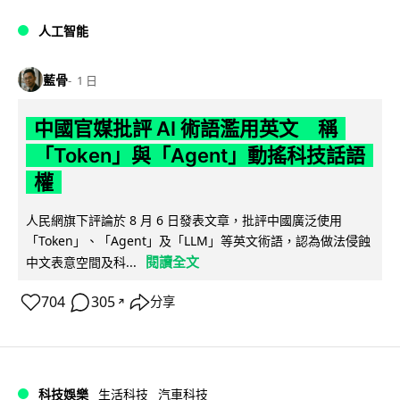
人工智能
藍骨
1 日
中國官媒批評 AI 術語濫用英文 稱
「Token」與「Agent」動搖科技話語
權
人民網旗下評論於 8 月 6 日發表文章，批評中國廣泛使用
「Token」、「Agent」及「LLM」等英文術語，認為做法侵蝕
閱讀全文
中文表意空間及科...
704
305
分享
↗
科技娛樂
生活科技
汽車科技