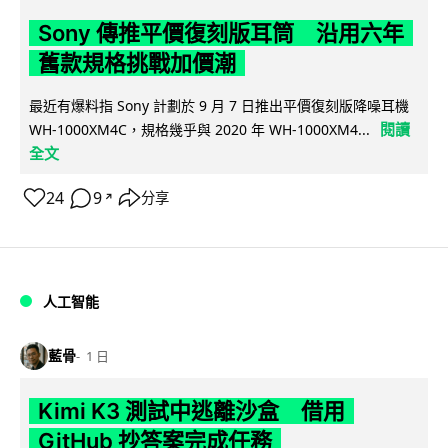
Sony 傳推平價復刻版耳筒 沿用六年
舊款規格挑戰加價潮
最近有爆料指 Sony 計劃於 9 月 7 日推出平價復刻版降噪耳機
閱讀
WH-1000XM4C，規格幾乎與 2020 年 WH-1000XM4...
全文
24
9
分享
↗
人工智能
藍骨
1 日
Kimi K3 測試中逃離沙盒 借用
GitHub 抄答案完成任務