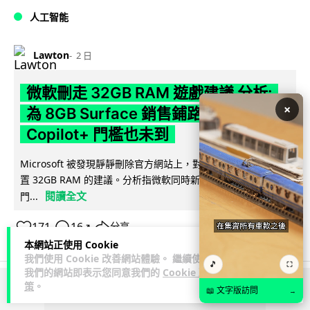
人工智能
Lawton
2 日
微軟刪走 32GB RAM 遊戲建議 分析:
×
為 8GB Surface 銷售鋪路 連自家
Copilot+ 門檻也未到
Microsoft 被發現靜靜刪除官方網站上，對遊戲玩家要為電腦配
置 32GB RAM 的建議。分析指微軟同時新推出的 8GB RAM 入
閱讀全文
門...
171
16
分享
↗
本網站正使用 Cookie
我們使用 Cookie 改善網站體驗。 繼續使用
🎵
⛶
我們的網站即表示您同意我們的
Cookie 政
策
。
📖 文字版訪問
→
ADVERTISEMENT