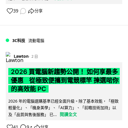
39
分享
3C科技
流動電腦
Lawton
2 日
2026 買電腦新趨勢公開！ 如何享最多
優惠 從極致便攜到電競標竿 揀選啱你
的高效能 PC
2026 年的電腦選購基準已經全面升級。除了基本效能，「極致
輕量化」、「機身美學」、「AI算力」、「前瞻技術加持」以
閱讀全文
及「品質與售後服務」 已...
41
9
分享
↗