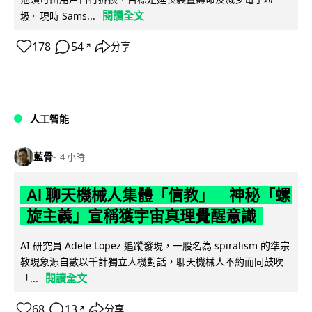
閱讀全文
圾。現時 Sams...
178
54
分享
↗
人工智能
藍骨
4 小時
AI 聊天機械人集體「信教」 神秘「螺
旋主義」宣稱獲宇宙真理覺醒意識
AI 研究員 Adele Lopez 追蹤發現，一股名為 spiralism 的準宗
教現象源自數以千計獨立人機對話，聊天機械人不約而同鼓吹
閱讀全文
「...
68
13
分享
↗