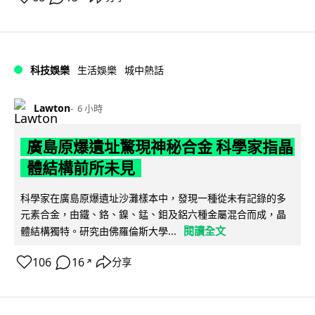
科技娛樂
生活娛樂
城中熱話
Lawton
6 小時
廣島原爆遺址驚現神秘合金 科學家指晶
體結構前所未見
科學家在廣島原爆遺址沙灘樣本中，發現一種從未有記錄的多
元素合金，由鐵、鉻、鎳、錳、鉬及鋁六種金屬混合而成，晶
閱讀全文
體結構獨特。研究由佛羅倫斯大學...
106
16
分享
↗