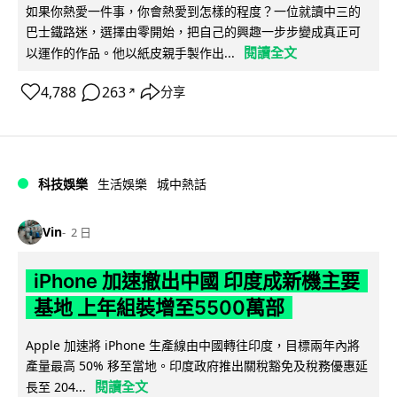
如果你熱愛一件事，你會熱愛到怎樣的程度？一位就讀中三的
巴士鐵路迷，選擇由零開始，把自己的興趣一步步變成真正可
閱讀全文
以運作的作品。他以紙皮親手製作出...
4,788
263
分享
↗
科技娛樂
生活娛樂
城中熱話
Vin
2 日
iPhone 加速撤出中國 印度成新機主要
基地 上年組裝增至5500萬部
Apple 加速將 iPhone 生產線由中國轉往印度，目標兩年內將
產量最高 50% 移至當地。印度政府推出關稅豁免及稅務優惠延
閱讀全文
長至 204...