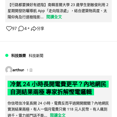
【行路都要揀好有遮陰】南韓首爾大學 23 歲學生劉敏俊利用 2
星期開發防曬導航 App「走向陰涼處」，結合建築物高度、太
閱讀全文
陽仰角及行道樹陰影...
97
4
分享
↗
科技娛樂
科技新聞
arthur
1 日
冷氣 24 小時長開電費更平？內地網民
自測結果兩極 專家拆解慳電邏輯
你信唔信冷氣長開 24 小時，電費反而平過開開關關？內地網民
實測結果兩極，有人一個月電費只需 118 元人民幣，有人飆到
閱讀全文
過千。電力部門話不能...