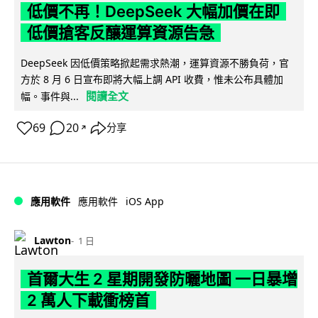
低價不再！DeepSeek 大幅加價在即
低價搶客反釀運算資源告急
DeepSeek 因低價策略掀起需求熱潮，運算資源不勝負荷，官
方於 8 月 6 日宣布即將大幅上調 API 收費，惟未公布具體加
閱讀全文
幅。事件與...
69
20
分享
↗
iOS App
應用軟件
應用軟件
Lawton
1 日
首爾大生 2 星期開發防曬地圖 一日暴增
2 萬人下載衝榜首