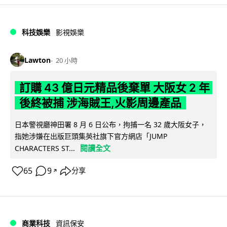
科技娛樂
影視娛樂
Lawton
20 小時
訂購 43 億日元精品後棄單 大阪女 2 年
後終被捕 涉海賊王,火影周邊產品
日本警視廳神田署 8 月 6 日公布，拘捕一名 32 歲大阪女子，
指她涉嫌在出版巨頭集英社旗下官方網店「JUMP
閱讀全文
CHARACTERS ST...
65
9
分享
↗
商業科技
資訊保安