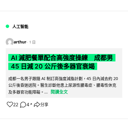
人工智能
arthur
1 日
AI 減肥餐單配合高強度操練 成都男
45 日減 20 公斤後多器官衰竭
成都一名男子跟隨 AI 制訂高強度減脂計劃，45 日內減去約 20
公斤後昏迷送院。醫生診斷他患上尿源性膿毒症、膿毒性休克
閱讀全文
及多器官功能障礙。...
22
4
分享
↗