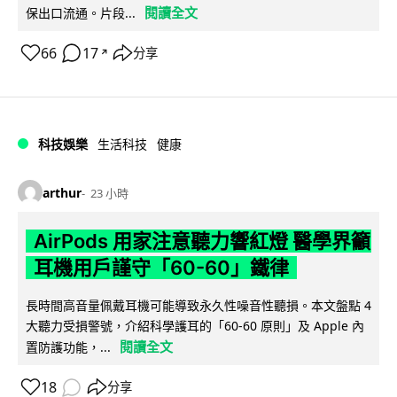
閱讀全文
保出口流通。片段...
66
17
分享
↗
科技娛樂
生活科技
健康
arthur
23 小時
AirPods 用家注意聽力響紅燈 醫學界籲
耳機用戶謹守「60-60」鐵律
長時間高音量佩戴耳機可能導致永久性噪音性聽損。本文盤點 4
大聽力受損警號，介紹科學護耳的「60-60 原則」及 Apple 內
閱讀全文
置防護功能，...
18
分享