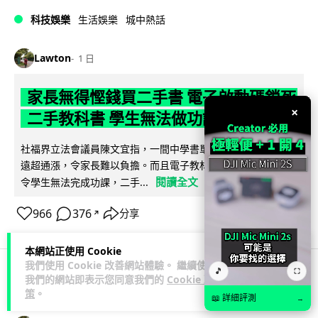
科技娛樂
生活娛樂
城中熱話
Lawton
1 日
家長無得慳錢買二手書 電子啟動碼鎖死
×
二手教科書 學生無法做功課
社福界立法會議員陳文宜指，一間中學書單價錢按年加 14.7%
遠超通漲，令家長難以負擔。而且電子教材啟動碼這項設計，
閱讀全文
令學生無法完成功課，二手...
966
376
分享
↗
本網站正使用 Cookie
我們使用 Cookie 改善網站體驗。 繼續使用
🎵
⛶
我們的網站即表示您同意我們的
Cookie 政
科技娛樂
遊戲情報
策
。
📖 詳細評測
→