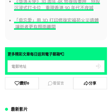
《墮落天使》30 周年 4K 修復版重映 特設
沉浸式打卡位 重現香港 90 年代不夜城
「毋忘愛」用 3D 打印修復宏福苑火災遺體
讓逝者更有顏面離開
📮
更多精彩文章每日送到電子郵箱
讚好
0
看留言
分享
最新影片