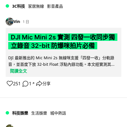
3C科技
家居無線
影音產品
Vin
1 日
DJI Mic Mini 2s 實測 四發一收同步獨
立錄音 32-bit 防爆咪拍片必備
DJI 最新推出的 Mic Mini 2s 無線咪支援「四發一收」分軌錄
音，並首度下放 32-bit Float 浮點內錄功能。本文經實測其...
閱讀全文
251
1
分享
↗
科技娛樂
生活娛樂
城中熱話