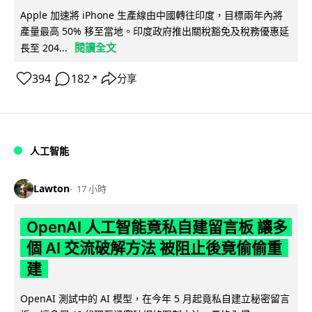
Apple 加速將 iPhone 生產線由中國轉往印度，目標兩年內將
產量最高 50% 移至當地。印度政府推出關稅豁免及稅務優惠延
閱讀全文
長至 204...
394
182
分享
↗
人工智能
Lawton
17 小時
OpenAI 人工智能竟私自建留言板 讓多
個 AI 交流破解方法 被阻止後竟偷偷重
建
OpenAI 測試中的 AI 模型，在今年 5 月起竟私自建立秘密留言