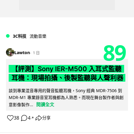
3C科技
流動音樂
89
Lawton
1 日
【評測】Sony IER-M500 入耳式監聽
耳機：現場拍攝、後製監聽與人聲利器
談到專業混音專用的聲音監聽耳機，Sony 經典 MDR-7506 到
MDR-M1 專業錄音室耳機都為人熟悉。而現在舞台製作者與創
閱讀全文
意影像製作...
38
4
分享
↗