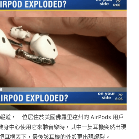
 報道，一位居住於美國佛羅里達州的 AirPods 用戶
lon 在健身中心使用它來聽音樂時，其中一隻耳機突然出現
把耳機丟下，最後該耳機的外殼更出現爆裂。