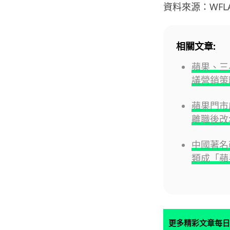
資料來源：WFL
相關文章:
蘋果、三
議營銷策
蘋果門市店
離職後改
中國著名
類成「蘋
更多精彩文章每日