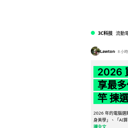
3C科技
流動
Lawton
8 小時
202
享最多
竿 揀
2026 年的電
身美學」、「AI算
讀全文