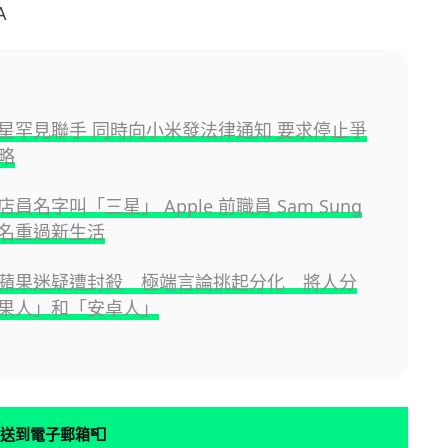
A
星罕見聯手 同時向小米發法律通知 要求停止爭
略
員名字叫「三星」 Apple 前職員 Sam Sung
名重過新生活
蘋果迷疑遭封殺 極端言論挑起分化 將人分
果人」和「安卓人」
📮
送到電子郵箱