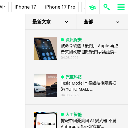
Air
iPhone 17
iPhone 17 Pro
AirPods Pro 3
Ap
最新文章
全部
資訊保安
被命令製造「後門」 Apple 再控
告英國政府 加密後門爭議延燒...
04.08.2026
汽車科技
Tesla Model Y 長續航後驅版抵
港 YOHO MALL ...
04.08.2026
人工智能
據報中國憂美國 AI 變武器 不滿
Anthropic 拒正常存取...