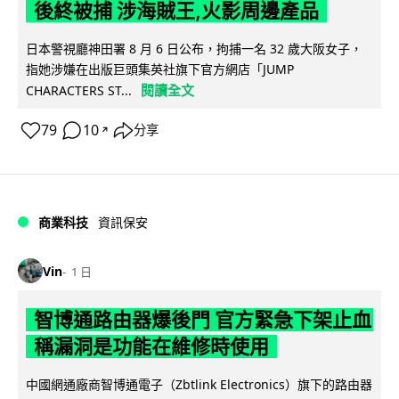
後終被捕 涉海賊王,火影周邊產品
日本警視廳神田署 8 月 6 日公布，拘捕一名 32 歲大阪女子，
指她涉嫌在出版巨頭集英社旗下官方網店「JUMP
閱讀全文
CHARACTERS ST...
79
10
分享
↗
商業科技
資訊保安
Vin
1 日
智博通路由器爆後門 官方緊急下架止血
稱漏洞是功能在維修時使用
中國網通廠商智博通電子（Zbtlink Electronics）旗下的路由器