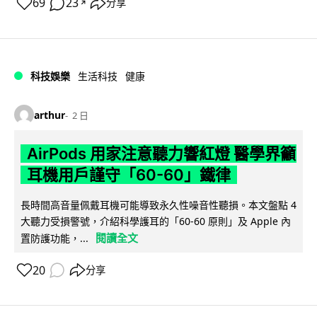
69
23
分享
↗
科技娛樂
生活科技
健康
arthur
2 日
AirPods 用家注意聽力響紅燈 醫學界籲
耳機用戶謹守「60-60」鐵律
長時間高音量佩戴耳機可能導致永久性噪音性聽損。本文盤點 4
大聽力受損警號，介紹科學護耳的「60-60 原則」及 Apple 內
閱讀全文
置防護功能，...
20
分享