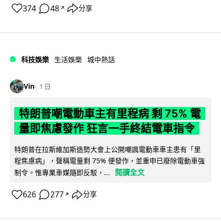
374
48
分享
↗
科技娛樂
生活娛樂
城中熱話
Vin
1 日
特朗普嘲電動車主有里程病 剩 75% 電
量即焦慮發作 狂言一手終結電車指令
特朗普在拉斯維加斯造勢大會上公開嘲諷電動車車主患有「里
程焦慮病」，聲稱電量剩 75% 便發作，並重申已廢除電動車強
閱讀全文
制令。惟專業車媒隨即反駁，...
626
277
分享
↗