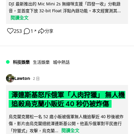
DJI 最新推出的 Mic Mini 2s 無線咪支援「四發一收」分軌錄
音，並首度下放 32-bit Float 浮點內錄功能。本文經實測其...
閱讀全文
253
1
分享
↗
科技娛樂
生活娛樂
城中熱話
Lawton
2 日
澤連斯基怒斥俄軍「人肉狩獵」 無人機
追殺烏克蘭小販近 40 秒仍被炸傷
烏克蘭克爾松一名 52 歲小販被俄軍無人機追擊近 40 秒後被炸
傷，影片由烏克蘭總統澤連斯基公開。他直斥俄軍對平民進行
閱讀全文
「狩獵式」攻擊，烏克蘭...