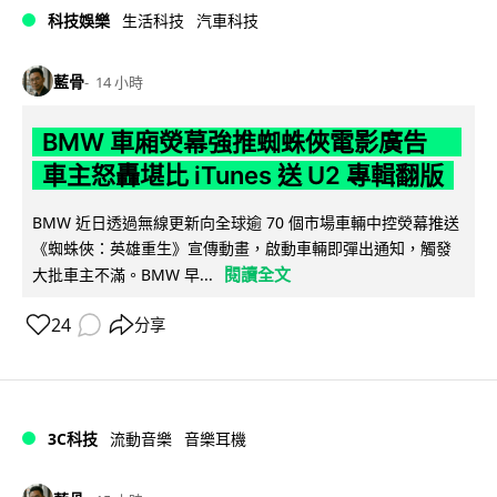
科技娛樂
生活科技
汽車科技
藍骨
14 小時
BMW 車廂熒幕強推蜘蛛俠電影廣告
車主怒轟堪比 iTunes 送 U2 專輯翻版
BMW 近日透過無線更新向全球逾 70 個市場車輛中控熒幕推送
《蜘蛛俠：英雄重生》宣傳動畫，啟動車輛即彈出通知，觸發
閱讀全文
大批車主不滿。BMW 早...
24
分享
3C科技
流動音樂
音樂耳機