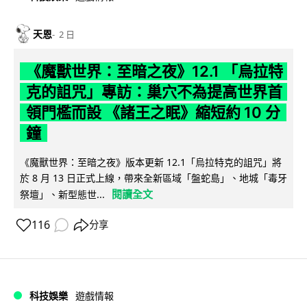
天恩
2 日
《魔獸世界：至暗之夜》12.1 「烏拉特
克的詛咒」專訪：巢穴不為提高世界首
領門檻而設 《諸王之眠》縮短約 10 分
鐘
《魔獸世界：至暗之夜》版本更新 12.1「烏拉特克的詛咒」將
於 8 月 13 日正式上線，帶來全新區域「盤蛇島」、地城「毒牙
閱讀全文
祭壇」、新型態世...
116
分享
科技娛樂
遊戲情報