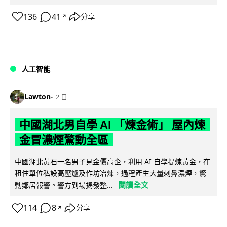
136
41
分享
↗
人工智能
Lawton
2 日
中國湖北男自學 AI 「煉金術」 屋內煉
金冒濃煙驚動全區
中國湖北黃石一名男子見金價高企，利用 AI 自學提煉黃金，在
租住單位私設高壓爐及作坊冶煉，過程產生大量刺鼻濃煙，驚
閱讀全文
動鄰居報警。警方到場揭發整...
114
8
分享
↗