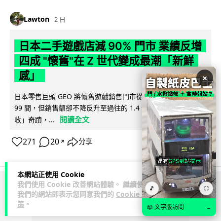
Lawton
2 日
日本二手遊戲店減 90% 門市 業績反增
四成 "懷舊"在 Z 世代變成最潮「新鮮
感」
×
日本零售巨頭 GEO 將懷舊遊戲銷售門市從 1,000 間大幅減至
99 間，但銷售額卻不降反升至過往的 1.4 倍。做到「減店增
閱讀全文
收」奇蹟，...
271
20
分享
↗
本網站正使用 Cookie
我們使用 Cookie 改善網站體驗。 繼續使用
🎵
⛶
ADVERTISEMENT
我們的網站即表示您同意我們的
Cookie 政
策
。
📖 文字版訪問
→