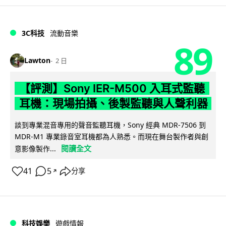
3C科技
流動音樂
89
Lawton
2 日
【評測】Sony IER-M500 入耳式監聽
耳機：現場拍攝、後製監聽與人聲利器
談到專業混音專用的聲音監聽耳機，Sony 經典 MDR-7506 到
MDR-M1 專業錄音室耳機都為人熟悉。而現在舞台製作者與創
閱讀全文
意影像製作...
41
5
分享
↗
科技娛樂
遊戲情報