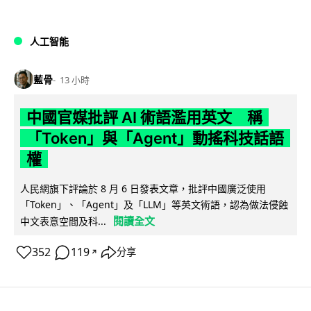
人工智能
藍骨
13 小時
中國官媒批評 AI 術語濫用英文 稱
「Token」與「Agent」動搖科技話語
權
人民網旗下評論於 8 月 6 日發表文章，批評中國廣泛使用
「Token」、「Agent」及「LLM」等英文術語，認為做法侵蝕
閱讀全文
中文表意空間及科...
352
119
分享
↗