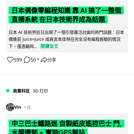
日本偶像零編程知識 靠 AI 搞了一整個
直播系統 在日本技術界成為話題
日本 AI 技術界近日出現了一個引發廣泛討論的熱門話題：日本
偶像前 Juice=Juice 成員宮本佳林在完全沒有編程經驗的情況
閱讀全文
下，僅憑藉與...
599
50
分享
↗
商業科技
3D 打印
Vin
1 日
中三巴士鐵路迷 自製紙皮遙控巴士 門,
水撥識郁 + 實時GPS報站