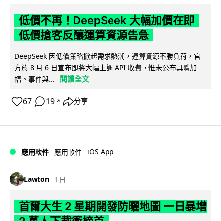
低價不再！DeepSeek 大幅加價在即
低價搶客反釀運算資源告急
DeepSeek 因低價策略掀起需求熱潮，運算資源不勝負荷，官
方於 8 月 6 日宣布即將大幅上調 API 收費，惟未公布具體加
閱讀全文
幅。事件與...
67
19
分享
↗
iOS App
應用軟件
應用軟件
Lawton
1 日
首爾大生 2 星期開發防曬地圖 一日暴增
2 萬人下載衝榜首