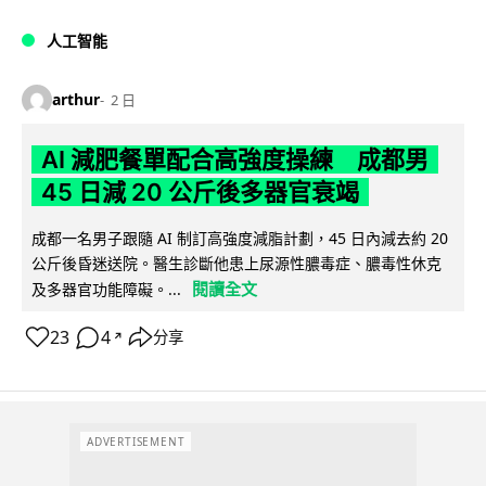
人工智能
arthur
2 日
AI 減肥餐單配合高強度操練 成都男
45 日減 20 公斤後多器官衰竭
成都一名男子跟隨 AI 制訂高強度減脂計劃，45 日內減去約 20
公斤後昏迷送院。醫生診斷他患上尿源性膿毒症、膿毒性休克
閱讀全文
及多器官功能障礙。...
23
4
分享
↗
ADVERTISEMENT