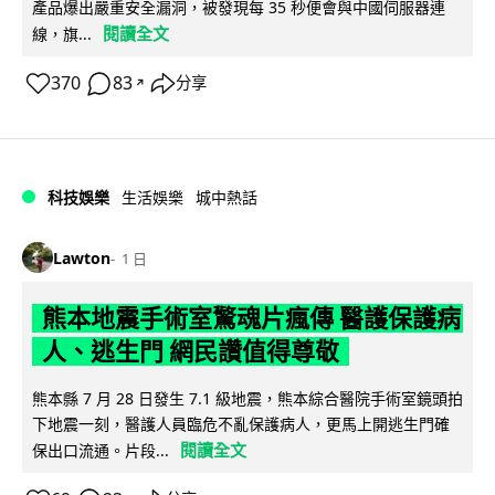
產品爆出嚴重安全漏洞，被發現每 35 秒便會與中國伺服器連
閱讀全文
線，旗...
370
83
分享
↗
科技娛樂
生活娛樂
城中熱話
Lawton
1 日
熊本地震手術室驚魂片瘋傳 醫護保護病
人、逃生門 網民讚值得尊敬
熊本縣 7 月 28 日發生 7.1 級地震，熊本綜合醫院手術室鏡頭拍
下地震一刻，醫護人員臨危不亂保護病人，更馬上開逃生門確
閱讀全文
保出口流通。片段...