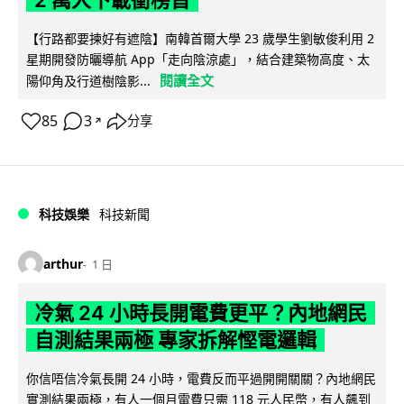
【行路都要揀好有遮陰】南韓首爾大學 23 歲學生劉敏俊利用 2
星期開發防曬導航 App「走向陰涼處」，結合建築物高度、太
閱讀全文
陽仰角及行道樹陰影...
85
3
分享
↗
科技娛樂
科技新聞
arthur
1 日
冷氣 24 小時長開電費更平？內地網民
自測結果兩極 專家拆解慳電邏輯
你信唔信冷氣長開 24 小時，電費反而平過開開關關？內地網民
實測結果兩極，有人一個月電費只需 118 元人民幣，有人飆到