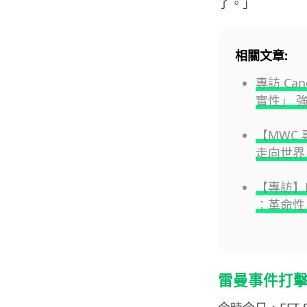
了。」
相關文章:
專訪 Ca
實性」 
【MWC
走向世界 
【專訪】H
：革命性
雷曼事件打擊