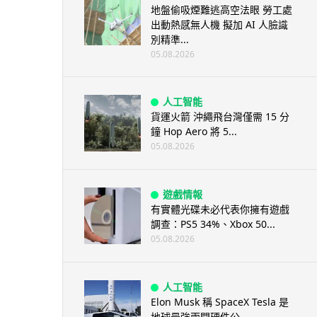
地盤偷吸煙難逃高空法眼 勞工處
出動熱感無人機 擬加 AI 人臉識
別精準...
05.08.2026
人工智能
貨運火箭 沖繩飛台灣僅需 15 分
鐘 Hop Aero 將 5...
05.08.2026
遊戲情報
有實體光碟未必代表你擁有遊戲
調查：PS5 34%、Xbox 50...
05.08.2026
人工智能
Elon Musk 稱 SpaceX Tesla 是
地球最強兩間硬件公...