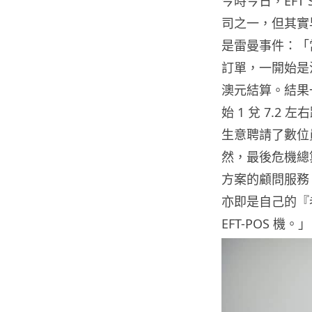
今時今日，EFT 
司之一，但其實
是雷曼事件：「
訂單，一開始是
澳元結算。結果
始 1 兌 7.2
生意聘請了數位
然，最後危機總
方案的顧問服務
亦即是自己的『老
EFT-POS 機。」