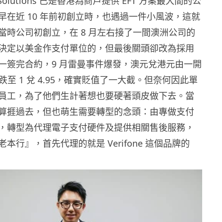
Solutions 已是香港為商戶提供 EFT 方案最大間的公
早在近 10 年前初創立時，也遇過一件小風波，這就
當時公司初創立，在 8 月左右接了一間澳洲公司的
決定以美金作支付單位的，但最後關頭卻改為採用
一簽完合約，9 月雷曼事件爆發，澳元兌港元由一開
 左右跌至 1 兌 4.95，確實貶值了一大截。但奈何因此單
員工，為了他們生計著想也要硬著頭皮做下去。當
算捱過去，但也萌生需要轉型的念頭：由專做支付
，轉型為代理電子支付硬件及提供相關售後服務，
本行』，首先代理的就是 Verifone 這個品牌的