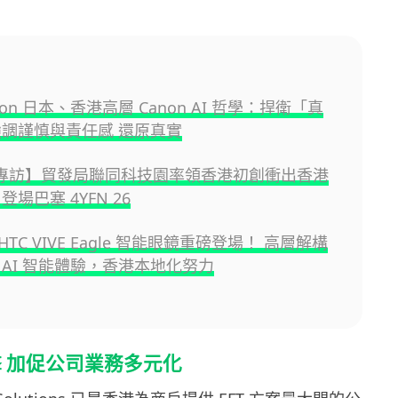
non 日本、香港高層 Canon AI 哲學：捍衛「真
強調謹慎與責任感 還原真實
 專訪】貿發局聯同科技園率領香港初創衝出香港
登場巴塞 4YFN 26
TC VIVE Eagle 智能眼鏡重磅登場！ 高層解構
 AI 智能體驗，香港本地化努力
 加促公司業務多元化