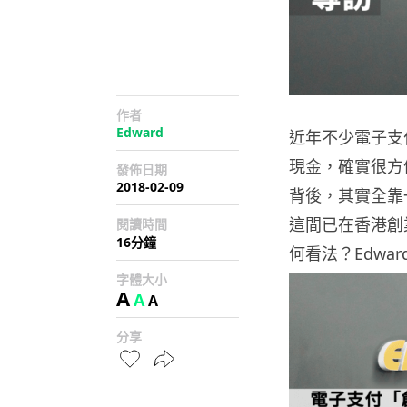
作者
Edward
近年不少電子支
現金，確實很方
發佈日期
2018-02-09
背後，其實全靠一間
這間已在香港創
閱讀時間
16分鐘
何看法？Edwar
字體大小
A
A
A
分享