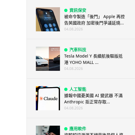
資訊保安
被命令製造「後門」 Apple 再控
告英國政府 加密後門爭議延燒...
04.08.2026
汽車科技
Tesla Model Y 長續航後驅版抵
港 YOHO MALL ...
04.08.2026
人工智能
據報中國憂美國 AI 變武器 不滿
Anthropic 拒正常存取...
04.08.2026
應用軟件
詐騙短訊源源不絕背後是個人資