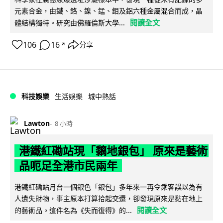
元素合金，由鐵、鉻、鎳、錳、鉬及鋁六種金屬混合而成，晶
閱讀全文
體結構獨特。研究由佛羅倫斯大學...
106
16
分享
↗
科技娛樂
生活娛樂
城中熱話
Lawton
8 小時
港鐵紅磡站現「黐地銀包」 原來是藝術
品呃足全港市民兩年
港鐵紅磡站月台一個銀色「銀包」多年來一再令乘客誤以為有
人遺失財物，事主原本打算拾起交還，卻發現原來是黏在地上
閱讀全文
的藝術品。這件名為《失而復得》的...