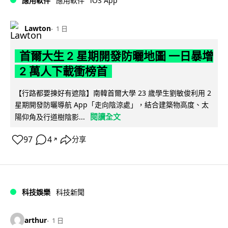
iOS App
應用軟件
應用軟件
Lawton
1 日
首爾大生 2 星期開發防曬地圖 一日暴增
2 萬人下載衝榜首
【行路都要揀好有遮陰】南韓首爾大學 23 歲學生劉敏俊利用 2
星期開發防曬導航 App「走向陰涼處」，結合建築物高度、太
閱讀全文
陽仰角及行道樹陰影...
97
4
分享
↗
科技娛樂
科技新聞
arthur
1 日