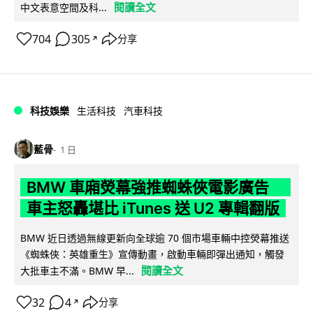
閱讀全文
中文表意空間及科...
704
305
分享
↗
科技娛樂
生活科技
汽車科技
藍骨
1 日
BMW 車廂熒幕強推蜘蛛俠電影廣告
車主怒轟堪比 iTunes 送 U2 專輯翻版
BMW 近日透過無線更新向全球逾 70 個市場車輛中控熒幕推送
《蜘蛛俠：英雄重生》宣傳動畫，啟動車輛即彈出通知，觸發
閱讀全文
大批車主不滿。BMW 早...
32
4
分享
↗