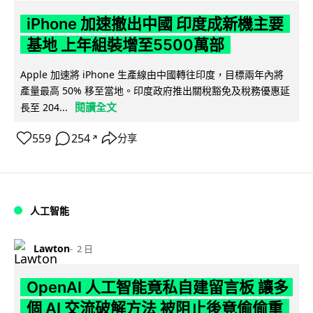
iPhone 加速撤出中國 印度成新機主要
基地 上年組裝增至5500萬部
Apple 加速將 iPhone 生產線由中國轉往印度，目標兩年內將
產量最高 50% 移至當地。印度政府推出關稅豁免及稅務優惠延
閱讀全文
長至 204...
559
254
分享
↗
人工智能
Lawton
2 日
OpenAI 人工智能竟私自建留言板 讓多
個 AI 交流破解方法 被阻止後竟偷偷重