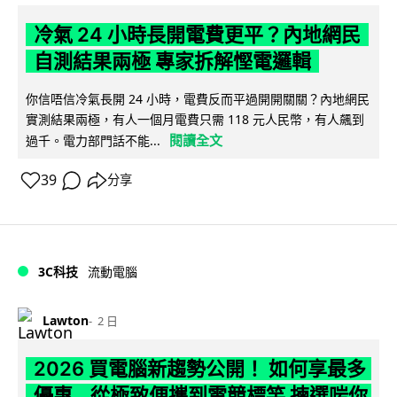
冷氣 24 小時長開電費更平？內地網民
自測結果兩極 專家拆解慳電邏輯
你信唔信冷氣長開 24 小時，電費反而平過開開關關？內地網民
實測結果兩極，有人一個月電費只需 118 元人民幣，有人飆到
閱讀全文
過千。電力部門話不能...
39
分享
3C科技
流動電腦
Lawton
2 日
2026 買電腦新趨勢公開！ 如何享最多
優惠 從極致便攜到電競標竿 揀選啱你