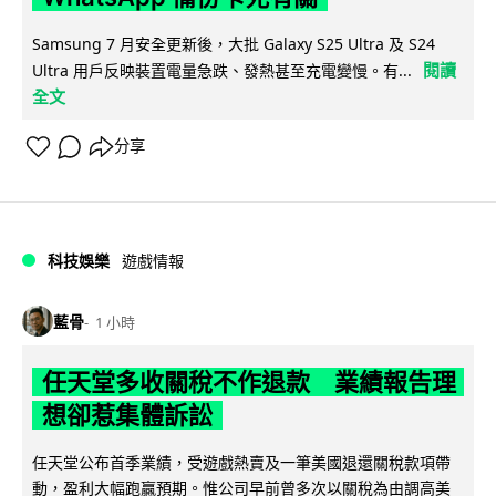
Samsung 7 月安全更新後，大批 Galaxy S25 Ultra 及 S24
閱讀
Ultra 用戶反映裝置電量急跌、發熱甚至充電變慢。有...
全文
分享
科技娛樂
遊戲情報
藍骨
1 小時
任天堂多收關稅不作退款 業績報告理
想卻惹集體訴訟
任天堂公布首季業績，受遊戲熱賣及一筆美國退還關稅款項帶
動，盈利大幅跑贏預期。惟公司早前曾多次以關稅為由調高美