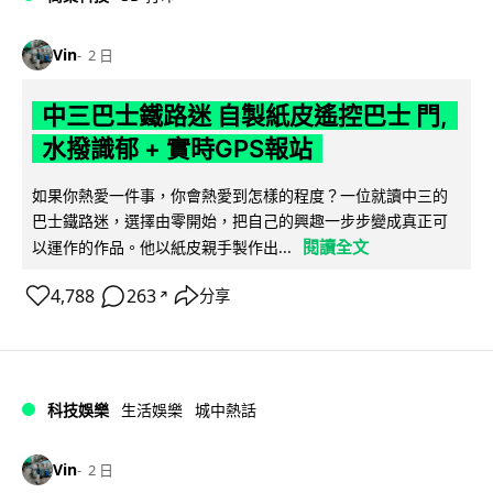
Vin
2 日
中三巴士鐵路迷 自製紙皮遙控巴士 門,
水撥識郁 + 實時GPS報站
如果你熱愛一件事，你會熱愛到怎樣的程度？一位就讀中三的
巴士鐵路迷，選擇由零開始，把自己的興趣一步步變成真正可
閱讀全文
以運作的作品。他以紙皮親手製作出...
4,788
263
分享
↗
科技娛樂
生活娛樂
城中熱話
Vin
2 日