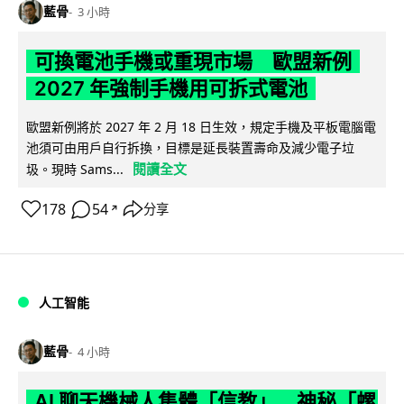
藍骨
3 小時
可換電池手機或重現市場 歐盟新例
2027 年強制手機用可拆式電池
歐盟新例將於 2027 年 2 月 18 日生效，規定手機及平板電腦電
池須可由用戶自行拆換，目標是延長裝置壽命及減少電子垃
閱讀全文
圾。現時 Sams...
178
54
分享
↗
人工智能
藍骨
4 小時
AI 聊天機械人集體「信教」 神秘「螺