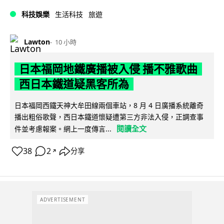
科技娛樂
生活科技
旅遊
Lawton
10 小時
日本福岡地鐵廣播被入侵 播不雅歌曲
西日本鐵道疑黑客所為
日本福岡西鐵天神大牟田線兩個車站，8 月 4 日廣播系統離奇
播出粗俗歌聲，西日本鐵道懷疑遭第三方非法入侵，正調查事
閱讀全文
件並考慮報案。網上一度傳言...
38
2
分享
↗
ADVERTISEMENT