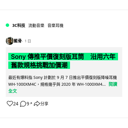
3C科技
流動音樂
音樂耳機
藍骨
1 日
Sony 傳推平價復刻版耳筒 沿用六年
舊款規格挑戰加價潮
最近有爆料指 Sony 計劃於 9 月 7 日推出平價復刻版降噪耳機
閱讀
WH-1000XM4C，規格幾乎與 2020 年 WH-1000XM4...
全文
24
9
分享
↗