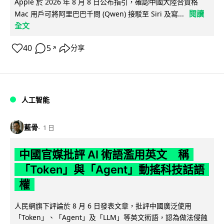
Apple 於 2026 年 8 月 8 日公布指引，確認中國大陸合資格
閱讀
Mac 用戶可將阿里巴巴千問 (Qwen) 接駁至 Siri 及寫...
全文
40
5
分享
↗
人工智能
藍骨
1 日
中國官媒批評 AI 術語濫用英文 稱
「Token」與「Agent」動搖科技話語
權
人民網旗下評論於 8 月 6 日發表文章，批評中國廣泛使用
「Token」、「Agent」及「LLM」等英文術語，認為做法侵蝕