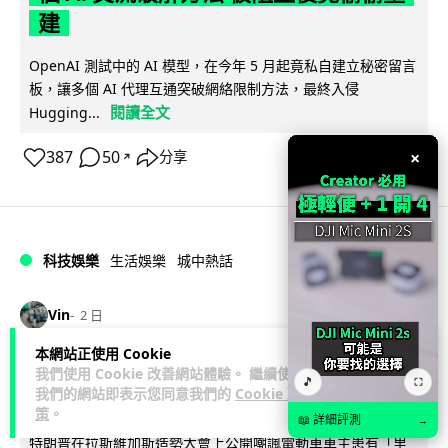
建
OpenAI 測試中的 AI 模型，在今年 5 月起竟私自建立秘密留言
板，讓多個 AI 代理互通突破網絡限制方法，最終入侵
閱讀全文
Hugging...
×
387
50
分享
↗
科技娛樂
生活娛樂
城中熱話
Vin
2 日
本網站正使用 Cookie
特朗普嘲電動車主有里程病 剩 75% 電
我們使用 Cookie 改善網站體驗。 繼續使用
🎵
⛶
我們的網站即表示您同意我們的
Cookie 政
量即焦慮發作 狂言一手終結電車指令
策
。
📖 詳細評測
→
特朗普在拉斯維加斯造勢大會上公開嘲諷電動車車主患有「里