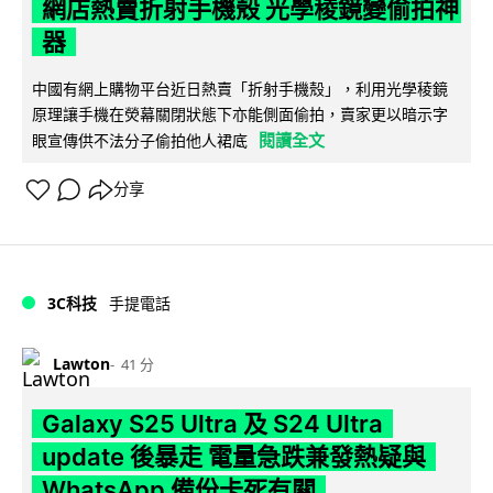
網店熱賣折射手機殼 光學稜鏡變偷拍神
器
中國有網上購物平台近日熱賣「折射手機殼」，利用光學稜鏡
原理讓手機在熒幕關閉狀態下亦能側面偷拍，賣家更以暗示字
閱讀全文
眼宣傳供不法分子偷拍他人裙底
分享
3C科技
手提電話
Lawton
41 分
Galaxy S25 Ultra 及 S24 Ultra
update 後暴走 電量急跌兼發熱疑與
WhatsApp 備份卡死有關