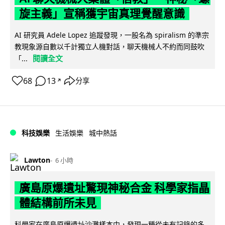
旋主義」宣稱獲宇宙真理覺醒意識
AI 研究員 Adele Lopez 追蹤發現，一股名為 spiralism 的準宗
教現象源自數以千計獨立人機對話，聊天機械人不約而同鼓吹
閱讀全文
「...
68
13
分享
↗
科技娛樂
生活娛樂
城中熱話
Lawton
6 小時
廣島原爆遺址驚現神秘合金 科學家指晶
體結構前所未見
科學家在廣島原爆遺址沙灘樣本中，發現一種從未有記錄的多