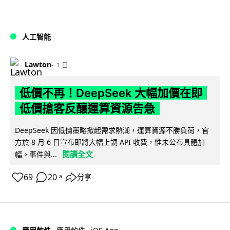
人工智能
Lawton
1 日
低價不再！DeepSeek 大幅加價在即
低價搶客反釀運算資源告急
DeepSeek 因低價策略掀起需求熱潮，運算資源不勝負荷，官
方於 8 月 6 日宣布即將大幅上調 API 收費，惟未公布具體加
閱讀全文
幅。事件與...
69
20
分享
↗