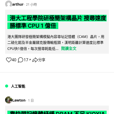
arthur
21 小時
港大工程學院研極簡架構晶片 搜尋速度
勝標準 CPU 1 億倍
港大團隊研發極簡架構模擬內容尋址記憶體（CAM）晶片，用
二硫化鉬及半金屬銻克服傳輸瓶頸，漢明距離計算速度比標準
閱讀全文
CPU快1億倍，每次搜尋耗能低...
40
17
分享
↗
人工智能
Lawton
1 日