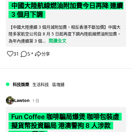
中國大陸航線燃油附加費今日再降 連續
3 個月下調
【中國大陸連續 3 個月減附加費，相反香港不斷加價】中國大
陸多家航空公司自 8 月 5 日起再度下調內陸航線燃油附加費，
閱讀全文
為年內連續第 3 個...
31
5
分享
↗
科技娛樂
生活科技
區塊鏈
Lawton
1 日
Fun Coffee 咖啡騙局爆煲 咖啡包裝虛
擬貨幣投資騙局 港澳警拘 8 人涉款