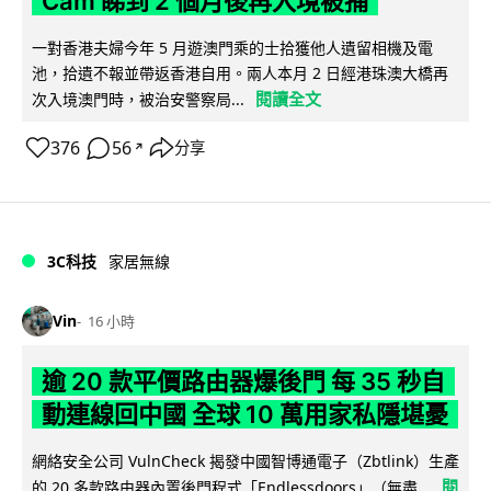
Cam 睇到 2 個月後再入境被捕
一對香港夫婦今年 5 月遊澳門乘的士拾獲他人遺留相機及電
池，拾遺不報並帶返香港自用。兩人本月 2 日經港珠澳大橋再
閱讀全文
次入境澳門時，被治安警察局...
376
56
分享
↗
3C科技
家居無線
Vin
16 小時
逾 20 款平價路由器爆後門 每 35 秒自
動連線回中國 全球 10 萬用家私隱堪憂
網絡安全公司 VulnCheck 揭發中國智博通電子（Zbtlink）生產
閱
的 20 多款路由器內置後門程式「Endlessdoors」（無盡...