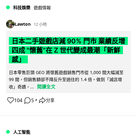
科技娛樂
遊戲情報
Lawton
12 小時
日本二手遊戲店減 90% 門市 業績反增
四成 "懷舊"在 Z 世代變成最潮「新鮮
感」
日本零售巨頭 GEO 將懷舊遊戲銷售門市從 1,000 間大幅減至
99 間，但銷售額卻不降反升至過往的 1.4 倍。做到「減店增
閱讀全文
收」奇蹟，...
104
5
分享
↗
人工智能