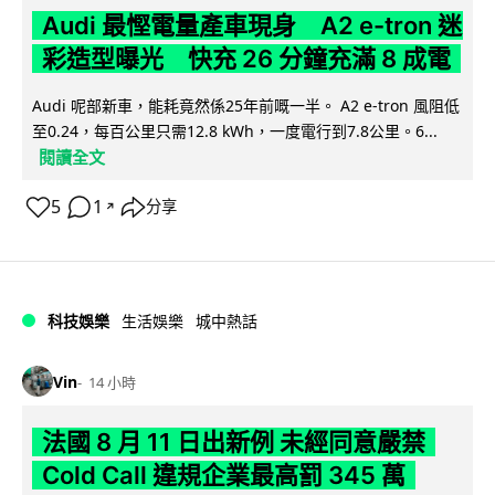
Audi 最慳電量產車現身 A2 e-tron 迷
彩造型曝光 快充 26 分鐘充滿 8 成電
Audi 呢部新車，能耗竟然係25年前嘅一半。 A2 e-tron 風阻低
至0.24，每百公里只需12.8 kWh，一度電行到7.8公里。6...
閱讀全文
5
1
分享
↗
科技娛樂
生活娛樂
城中熱話
Vin
14 小時
法國 8 月 11 日出新例 未經同意嚴禁
Cold Call 違規企業最高罰 345 萬