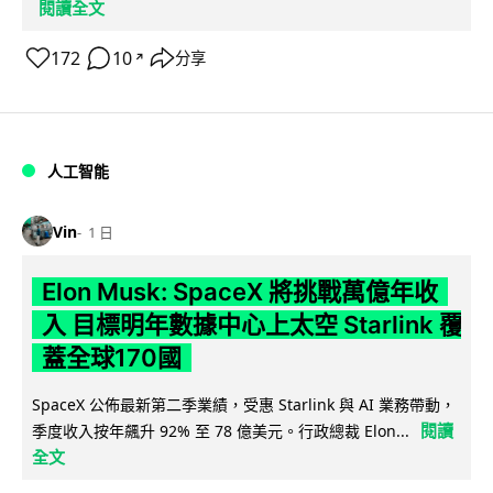
閱讀全文
172
10
分享
↗
人工智能
Vin
1 日
Elon Musk: SpaceX 將挑戰萬億年收
入 目標明年數據中心上太空 Starlink 覆
蓋全球170國
SpaceX 公佈最新第二季業績，受惠 Starlink 與 AI 業務帶動，
閱讀
季度收入按年飆升 92% 至 78 億美元。行政總裁 Elon...
全文