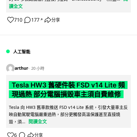
讀全文
710
177
分享
↗
人工智能
arthur
20 小時
Tesla HW3 舊硬件裝 FSD v14 Lite 頻
現過熱 部分電腦損毀車主須自費維修
Tesla 向 HW3 舊車款推送 FSD v14 Lite 系統，引發大量車主反
映自動駕駛電腦嚴重過熱，部分更觸發高溫保護甚至直接燒
閱讀全文
毀，須...
6
分享