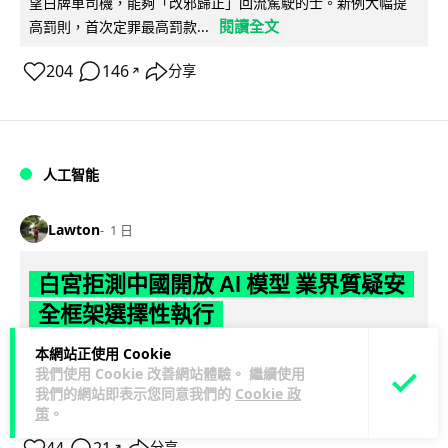
望白牌車司機，能夠「改邪歸正」回流駕駛的士。新例大幅提
閱讀全文
高罰則，首次定罪最高罰款...
204
146
分享
↗
人工智能
Lawton
1 日
白宮拒測中國開放 AI 模型 業界質疑安
全框架選擇性執行
本網站正使用 Cookie
彭博社報道，白宮通知美國頂尖 AI 公司，中國開發的開放權重
我們使用 Cookie 改善網站體驗。 繼續使用
模型將不納入特朗普政府新 AI 安全框架的測試範圍。美國業界
我們的網站即表示您同意我們的
Cookie 政
閱讀全文
則聯署呼籲政府不要限...
策
。
↗