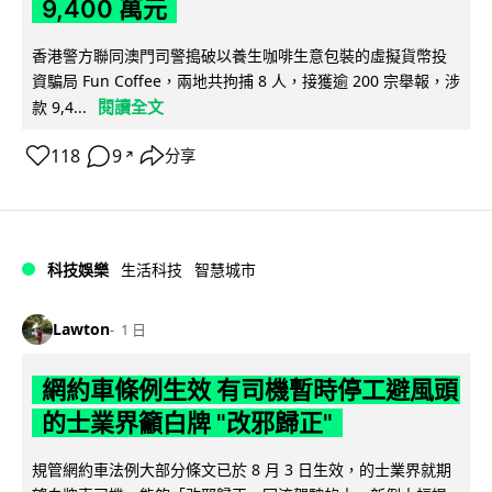
9,400 萬元
香港警方聯同澳門司警搗破以養生咖啡生意包裝的虛擬貨幣投
資騙局 Fun Coffee，兩地共拘捕 8 人，接獲逾 200 宗舉報，涉
閱讀全文
款 9,4...
118
9
分享
↗
科技娛樂
生活科技
智慧城市
Lawton
1 日
網約車條例生效 有司機暫時停工避風頭
的士業界籲白牌 "改邪歸正"
規管網約車法例大部分條文已於 8 月 3 日生效，的士業界就期