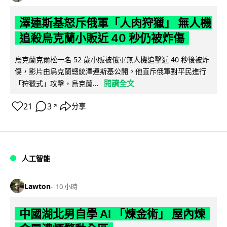
澤連斯基怒斥俄軍「人肉狩獵」 無人機
追殺烏克蘭小販近 40 秒仍被炸傷
烏克蘭克爾松一名 52 歲小販被俄軍無人機追擊近 40 秒後被炸
傷，影片由烏克蘭總統澤連斯基公開。他直斥俄軍對平民進行
閱讀全文
「狩獵式」攻擊，烏克蘭...
21
3
分享
↗
人工智能
Lawton
10 小時
中國湖北男自學 AI 「煉金術」 屋內煉