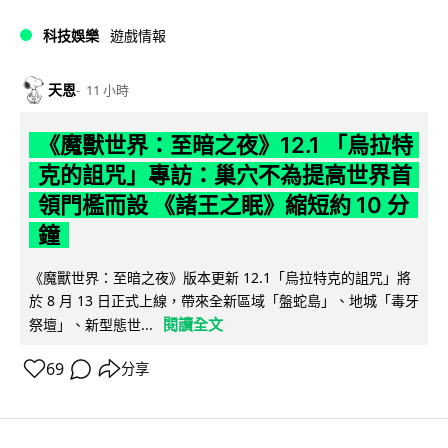
科技娛樂
遊戲情報
天恩
11 小時
《魔獸世界：至暗之夜》12.1 「烏拉特
克的詛咒」專訪：巢穴不為提高世界首
領門檻而設 《諸王之眠》縮短約 10 分
鐘
《魔獸世界：至暗之夜》版本更新 12.1「烏拉特克的詛咒」將
於 8 月 13 日正式上線，帶來全新區域「盤蛇島」、地城「毒牙
閱讀全文
祭壇」、新型態世...
69
分享