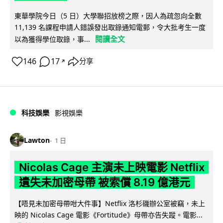
東華學院今日（5 日）大學聯招放榜之際，因人為疏忽向全數
11,139 名課程申請人錯誤發出取錄通知電郵，令大批考生一度
閱讀全文
以為獲得學位取錄，事...
146
17
分享
↗
科技娛樂
影視娛樂
Lawton
1 日
Nicolas Cage 主演未上映電影 Netflix
遺失未加密母帶 被索償 8.19 億港元
【唔見未加密母帶咁大件事】Netflix 洛杉磯辦公室被竊，未上
映的 Nicolas Cage 電影《Fortitude》母帶亦告失蹤。電影...