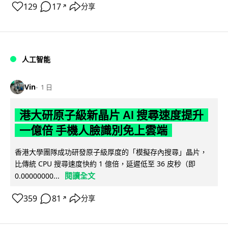
129
17
分享
↗
人工智能
Vin
1 日
港大研原子級新晶片 AI 搜尋速度提升
一億倍 手機人臉識別免上雲端
香港大學團隊成功研發原子級厚度的「模擬存內搜尋」晶片，
比傳統 CPU 搜尋速度快約 1 億倍，延遲低至 36 皮秒（即
閱讀全文
0.00000000...
359
81
分享
↗