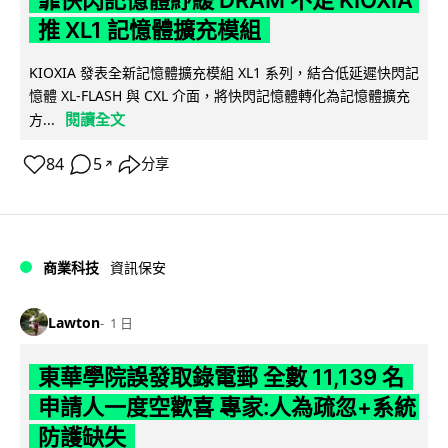
靠快閃記憶體紓緩 DRAM 不足 KIOXIA
推 XL1 記憶體擴充模組
KIOXIA 發表全新記憶體擴充模組 XL1 系列，結合低延遲快閃記
憶體 XL-FLASH 與 CXL 介面，將快閃記憶體轉化為記憶體擴充
閱讀全文
方...
84
5
分享
↗
商業科技
資訊保安
Lawton
1 日
東華學院誤發取錄電郵 全數 11,139 名
申請人一度空歡喜 專家:人為疏忽+系統
防護缺失