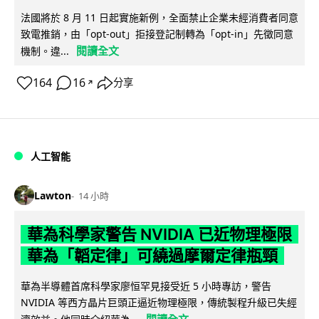
法國將於 8 月 11 日起實施新例，全面禁止企業未經消費者同意
致電推銷，由「opt-out」拒接登記制轉為「opt-in」先徵同意
閱讀全文
機制。違...
164
16
分享
↗
人工智能
Lawton
14 小時
華為科學家警告 NVIDIA 已近物理極限
華為「韜定律」可繞過摩爾定律瓶頸
華為半導體首席科學家廖恒罕見接受近 5 小時專訪，警告
NVIDIA 等西方晶片巨頭正逼近物理極限，傳統製程升級已失經