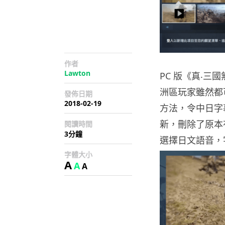
作者
Lawton
PC 版《真‧
洲區玩家雖然都可
發佈日期
2018-02-19
方法，令中日字
新，刪除了原本
閱讀時間
3分鐘
選擇日文語音，
字體大小
A
A
A