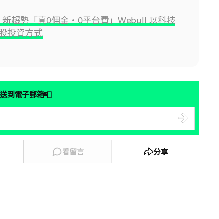
p 新趨勢「真0佣金・0平台費」Webull 以科技
股投資方式
📮
送到電子郵箱
看留言
分享