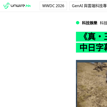
WWDC 2026
GenAI 與雲端科技
《真・三國無雙8》
科技娛樂
科
《真・
中日字