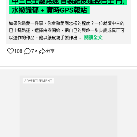
中三巴士鐵路迷 自製紙皮遙控巴士 門,
水撥識郁 + 實時GPS報站
如果你熱愛一件事，你會熱愛到怎樣的程度？一位就讀中三的
巴士鐵路迷，選擇由零開始，把自己的興趣一步步變成真正可
閱讀全文
以運作的作品。他以紙皮親手製作出...
108
7
分享
↗
ADVERTISEMENT