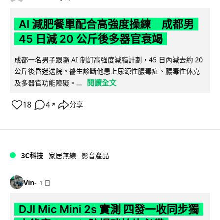
AI 減肥餐單配合高強度操練 成都男
45 日減 20 公斤後多器官衰竭
成都一名男子跟隨 AI 制訂高強度減脂計劃，45 日內減去約 20
公斤後昏迷送院。醫生診斷他患上尿源性膿毒症、膿毒性休克
閱讀全文
及多器官功能障礙。...
18
4
分享
↗
3C科技
家居無線
影音產品
Vin
1 日
DJI Mic Mini 2s 實測 四發一收同步獨