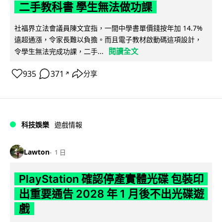
二手教科書 學生無法做功課
社福界立法會議員陳文宜指，一間中學書單價錢按年加 14.7%
遠超通漲，令家長難以負擔。而且電子教材啟動碼這項設計，
閱讀全文
令學生無法完成功課，二手...
935
371
分享
↗
科技娛樂
遊戲情報
Lawton
1 日
PlayStation 確認停產實體光碟 包裝印
出重要通告 2028 年 1 月後不出光碟遊
戲