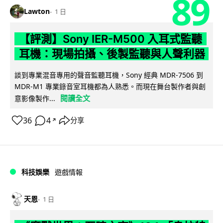
89
Lawton
1 日
【評測】Sony IER-M500 入耳式監聽
耳機：現場拍攝、後製監聽與人聲利器
談到專業混音專用的聲音監聽耳機，Sony 經典 MDR-7506 到
MDR-M1 專業錄音室耳機都為人熟悉。而現在舞台製作者與創
閱讀全文
意影像製作...
36
4
分享
↗
科技娛樂
遊戲情報
天恩
1 日