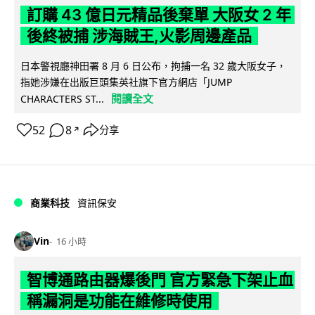
訂購 43 億日元精品後棄單 大阪女 2 年
後終被捕 涉海賊王,火影周邊產品
日本警視廳神田署 8 月 6 日公布，拘捕一名 32 歲大阪女子，
指她涉嫌在出版巨頭集英社旗下官方網店「JUMP
閱讀全文
CHARACTERS ST...
52
8
分享
↗
商業科技
資訊保安
Vin
16 小時
智博通路由器爆後門 官方緊急下架止血
稱漏洞是功能在維修時使用