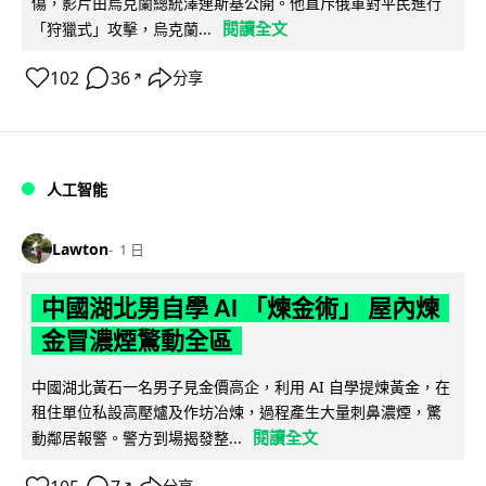
傷，影片由烏克蘭總統澤連斯基公開。他直斥俄軍對平民進行
閱讀全文
「狩獵式」攻擊，烏克蘭...
102
36
分享
↗
人工智能
Lawton
1 日
中國湖北男自學 AI 「煉金術」 屋內煉
金冒濃煙驚動全區
中國湖北黃石一名男子見金價高企，利用 AI 自學提煉黃金，在
租住單位私設高壓爐及作坊冶煉，過程產生大量刺鼻濃煙，驚
閱讀全文
動鄰居報警。警方到場揭發整...