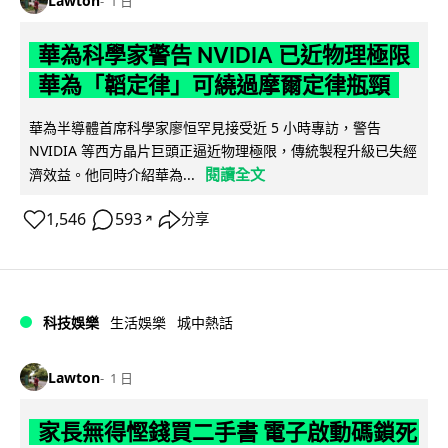
Lawton
1 日
華為科學家警告 NVIDIA 已近物理極限
華為「韜定律」可繞過摩爾定律瓶頸
華為半導體首席科學家廖恒罕見接受近 5 小時專訪，警告
NVIDIA 等西方晶片巨頭正逼近物理極限，傳統製程升級已失經
閱讀全文
濟效益。他同時介紹華為...
1,546
593
分享
↗
科技娛樂
生活娛樂
城中熱話
Lawton
1 日
家長無得慳錢買二手書 電子啟動碼鎖死