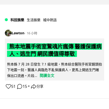
科技娛樂
生活娛樂
城中熱話
Lawton
16 小時
熊本地震手術室驚魂片瘋傳 醫護保護病
人、逃生門 網民讚值得尊敬
熊本縣 7 月 28 日發生 7.1 級地震，熊本綜合醫院手術室鏡頭拍
下地震一刻，醫護人員臨危不亂保護病人，更馬上開逃生門確
閱讀全文
保出口流通。片段...
51
15
分享
↗