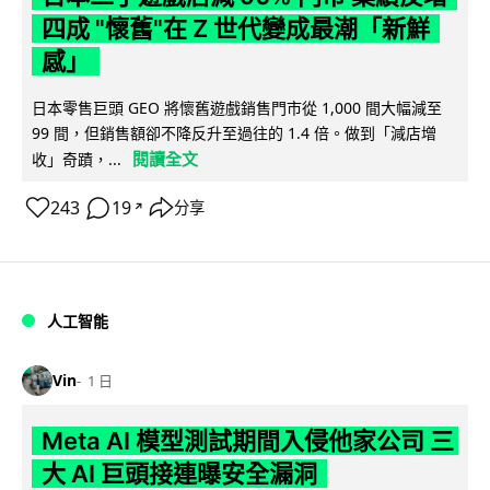
四成 "懷舊"在 Z 世代變成最潮「新鮮
感」
日本零售巨頭 GEO 將懷舊遊戲銷售門市從 1,000 間大幅減至
99 間，但銷售額卻不降反升至過往的 1.4 倍。做到「減店增
閱讀全文
收」奇蹟，...
243
19
分享
↗
人工智能
Vin
1 日
Meta AI 模型測試期間入侵他家公司 三
大 AI 巨頭接連曝安全漏洞