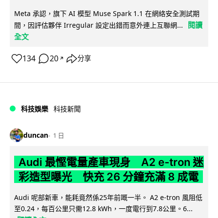
Meta 承認，旗下 AI 模型 Muse Spark 1.1 在網絡安全測試期
閱讀
間，因評估夥伴 Irregular 設定出錯而意外連上互聯網...
全文
134
20
分享
↗
科技娛樂
科技新聞
duncan
1 日
Audi 最慳電量產車現身 A2 e-tron 迷
彩造型曝光 快充 26 分鐘充滿 8 成電
Audi 呢部新車，能耗竟然係25年前嘅一半。 A2 e-tron 風阻低
至0.24，每百公里只需12.8 kWh，一度電行到7.8公里。6...