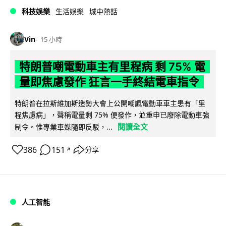
科技娛樂
生活娛樂
城中熱話
Vin
15 小時
特朗普嘲電動車主有里程病 剩 75% 電
量即焦慮發作 狂言一手終結電車指令
特朗普在拉斯維加斯造勢大會上公開嘲諷電動車車主患有「里
程焦慮病」，聲稱電量剩 75% 便發作，並重申已廢除電動車強
閱讀全文
制令。惟專業車媒隨即反駁，...
386
151
分享
↗
人工智能