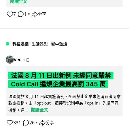
閱讀全文
7
1
分享
↗
科技娛樂
生活娛樂
城中熱話
Vin
1 日
法國 8 月 11 日出新例 未經同意嚴禁
Cold Call 違規企業最高罰 345 萬
法國將於 8 月 11 日起實施新例，全面禁止企業未經消費者同意
致電推銷，由「opt-out」拒接登記制轉為「opt-in」先徵同意
閱讀全文
機制。違...
331
26
分享
↗