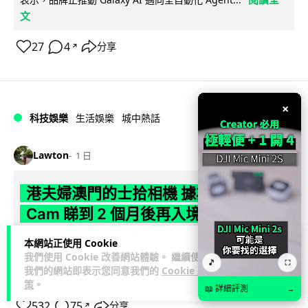
文
27
4
分享
↗
×
科技娛樂
生活娛樂
城中熱話
Lawton
1 日
港夫婦澳門的士拾相機 據為己有被的士
Cam 睇到 2 個月後再入境被捕
一對香港夫婦今年 5 月遊澳門乘的士拾獲他人遺留相機及電
本網站正使用 Cookie
我們使用 Cookie 改善網站體驗。 繼續使用
池，拾遺不報並帶返香港自用。兩人本月 2 日經港珠澳大橋再
🎵
⛶
我們的網站即表示您同意我們的
Cookie 政
閱讀全文
次入境澳門時，被治安警察局...
策
。
📖 詳細評測
→
532
75
分享
↗