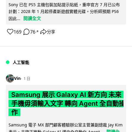
Sony 已在 PS5 主機包裝加貼提示貼紙，重申官方 7 月已公布
計劃：2028 年 1 月起停產新遊戲實體光碟。分析師預期 PS6
閱讀全文
因此...
169
76
分享
↗
人工智能
Vin
1 日
Samsung 展示 Galaxy AI 新方向 未來
手機毋須輸入文字 轉向 Agent 全自動操
作
Samsung 電子 MX 部門顧客體驗辦公室主管兼副總裁 Jay Kim
閱讀全
表示，品牌正推動 Galaxy AI 邁向全自動化 Agent...