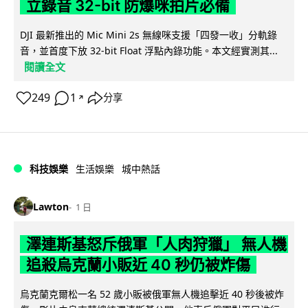
立錄音 32-bit 防爆咪拍片必備
DJI 最新推出的 Mic Mini 2s 無線咪支援「四發一收」分軌錄
音，並首度下放 32-bit Float 浮點內錄功能。本文經實測其...
閱讀全文
249
1
分享
↗
科技娛樂
生活娛樂
城中熱話
Lawton
1 日
澤連斯基怒斥俄軍「人肉狩獵」 無人機
追殺烏克蘭小販近 40 秒仍被炸傷
烏克蘭克爾松一名 52 歲小販被俄軍無人機追擊近 40 秒後被炸