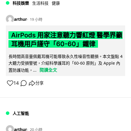
科技娛樂
生活科技
健康
arthur
19 小時
AirPods 用家注意聽力響紅燈 醫學界籲
耳機用戶謹守「60-60」鐵律
長時間高音量佩戴耳機可能導致永久性噪音性聽損。本文盤點 4
大聽力受損警號，介紹科學護耳的「60-60 原則」及 Apple 內
閱讀全文
置防護功能，...
14
分享
人工智能
arthur
20 小時