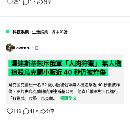
251
1
分享
↗
科技娛樂
生活娛樂
城中熱話
Lawton
1 日
澤連斯基怒斥俄軍「人肉狩獵」 無人機
追殺烏克蘭小販近 40 秒仍被炸傷
烏克蘭克爾松一名 52 歲小販被俄軍無人機追擊近 40 秒後被炸
傷，影片由烏克蘭總統澤連斯基公開。他直斥俄軍對平民進行
閱讀全文
「狩獵式」攻擊，烏克蘭...
119
41
分享
↗