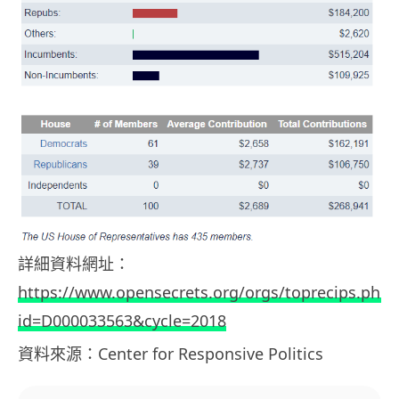
詳細資料網址：
https://www.opensecrets.org/orgs/toprecips.php?
id=D000033563&cycle=2018
資料來源：Center for Responsive Politics