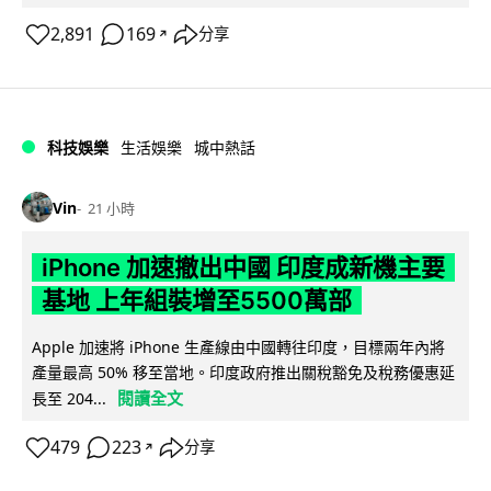
2,891
169
分享
↗
科技娛樂
生活娛樂
城中熱話
Vin
21 小時
iPhone 加速撤出中國 印度成新機主要
基地 上年組裝增至5500萬部
Apple 加速將 iPhone 生產線由中國轉往印度，目標兩年內將
產量最高 50% 移至當地。印度政府推出關稅豁免及稅務優惠延
閱讀全文
長至 204...
479
223
分享
↗