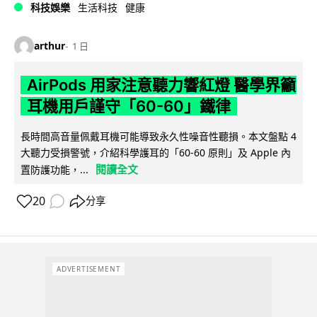
科技娛樂
生活科技
健康
arthur
1 日
AirPods 用家注意聽力響紅燈 醫學界籲
耳機用戶謹守「60-60」鐵律
長時間高音量佩戴耳機可能導致永久性噪音性聽損。本文盤點 4
大聽力受損警號，介紹科學護耳的「60-60 原則」及 Apple 內
閱讀全文
置防護功能，...
20
分享
ADVERTISEMENT