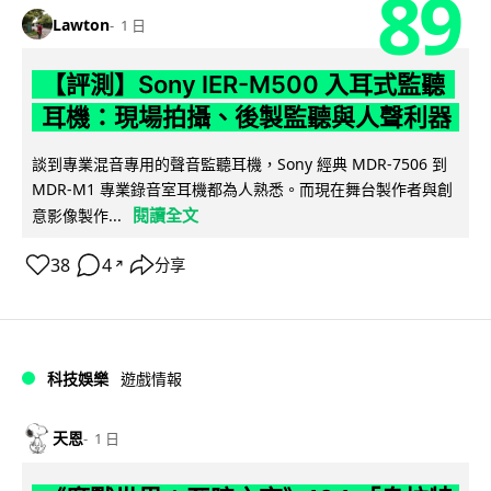
89
Lawton
1 日
【評測】Sony IER-M500 入耳式監聽
耳機：現場拍攝、後製監聽與人聲利器
談到專業混音專用的聲音監聽耳機，Sony 經典 MDR-7506 到
MDR-M1 專業錄音室耳機都為人熟悉。而現在舞台製作者與創
閱讀全文
意影像製作...
38
4
分享
↗
科技娛樂
遊戲情報
天恩
1 日