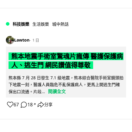
科技娛樂
生活娛樂
城中熱話
Lawton
1 日
熊本地震手術室驚魂片瘋傳 醫護保護病
人、逃生門 網民讚值得尊敬
熊本縣 7 月 28 日發生 7.1 級地震，熊本綜合醫院手術室鏡頭拍
下地震一刻，醫護人員臨危不亂保護病人，更馬上開逃生門確
閱讀全文
保出口流通。片段...
67
18
分享
↗