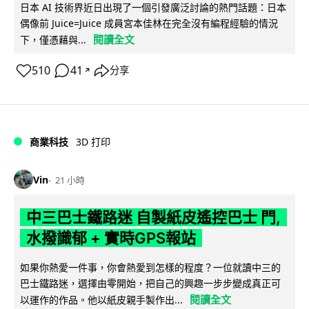
日本 AI 技術界近日出現了一個引發廣泛討論的熱門話題：日本
偶像前 Juice=Juice 成員宮本佳林在完全沒有編程經驗的情況
閱讀全文
下，僅憑藉與...
510
41
分享
↗
商業科技
3D 打印
Vin
21 小時
中三巴士鐵路迷 自製紙皮遙控巴士 門,
水撥識郁 + 實時GPS報站
如果你熱愛一件事，你會熱愛到怎樣的程度？一位就讀中三的
巴士鐵路迷，選擇由零開始，把自己的興趣一步步變成真正可
閱讀全文
以運作的作品。他以紙皮親手製作出...