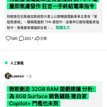
量即焦慮發作 狂言一手終結電車指令
特朗普在拉斯維加斯造勢大會上公開嘲諷電動車車主患有「里
程焦慮病」，聲稱電量剩 75% 便發作，並重申已廢除電動車強
閱讀全文
制令。惟專業車媒隨即反駁，...
580
263
分享
↗
人工智能
Lawton
1 日
微軟刪走 32GB RAM 遊戲建議 分析:
為 8GB Surface 銷售鋪路 連自家
Copilot+ 門檻也未到