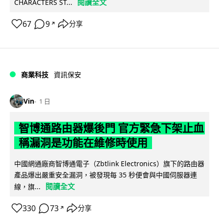
閱讀全文
CHARACTERS ST...
67
9
分享
↗
商業科技
資訊保安
Vin
1 日
智博通路由器爆後門 官方緊急下架止血
稱漏洞是功能在維修時使用
中國網通廠商智博通電子（Zbtlink Electronics）旗下的路由器
產品爆出嚴重安全漏洞，被發現每 35 秒便會與中國伺服器連
閱讀全文
線，旗...
330
73
分享
↗