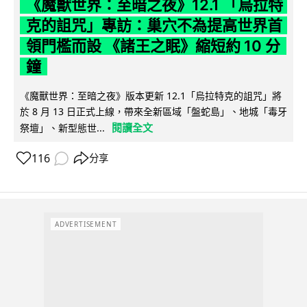
《魔獸世界：至暗之夜》12.1 「烏拉特
克的詛咒」專訪：巢穴不為提高世界首
領門檻而設 《諸王之眠》縮短約 10 分
鐘
《魔獸世界：至暗之夜》版本更新 12.1「烏拉特克的詛咒」將
於 8 月 13 日正式上線，帶來全新區域「盤蛇島」、地城「毒牙
閱讀全文
祭壇」、新型態世...
116
分享
ADVERTISEMENT