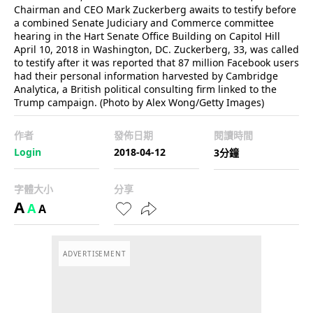
Chairman and CEO Mark Zuckerberg awaits to testify before
a combined Senate Judiciary and Commerce committee
hearing in the Hart Senate Office Building on Capitol Hill
April 10, 2018 in Washington, DC. Zuckerberg, 33, was called
to testify after it was reported that 87 million Facebook users
had their personal information harvested by Cambridge
Analytica, a British political consulting firm linked to the
Trump campaign. (Photo by Alex Wong/Getty Images)
作者
發佈日期
閱讀時間
Login
2018-04-12
3分鐘
字體大小
分享
A
A
A
ADVERTISEMENT