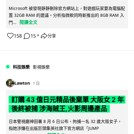
Microsoft 被發現靜靜刪除官方網站上，對遊戲玩家要為電腦配
置 32GB RAM 的建議。分析指微軟同時新推出的 8GB RAM 入
閱讀全文
門...
158
15
分享
↗
科技娛樂
影視娛樂
Lawton
1 日
訂購 43 億日元精品後棄單 大阪女 2 年
後終被捕 涉海賊王,火影周邊產品
日本警視廳神田署 8 月 6 日公布，拘捕一名 32 歲大阪女子，
指她涉嫌在出版巨頭集英社旗下官方網店「JUMP