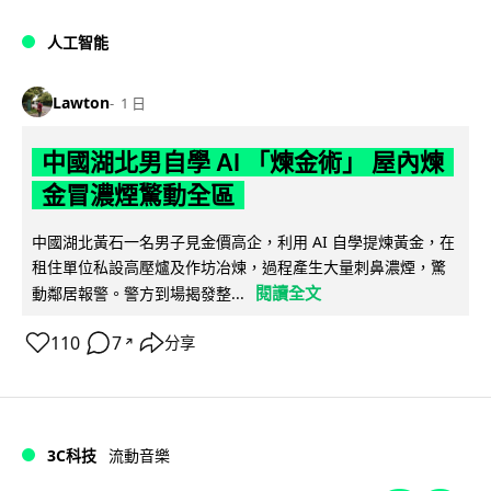
人工智能
Lawton
1 日
中國湖北男自學 AI 「煉金術」 屋內煉
金冒濃煙驚動全區
中國湖北黃石一名男子見金價高企，利用 AI 自學提煉黃金，在
租住單位私設高壓爐及作坊冶煉，過程產生大量刺鼻濃煙，驚
閱讀全文
動鄰居報警。警方到場揭發整...
110
7
分享
↗
3C科技
流動音樂