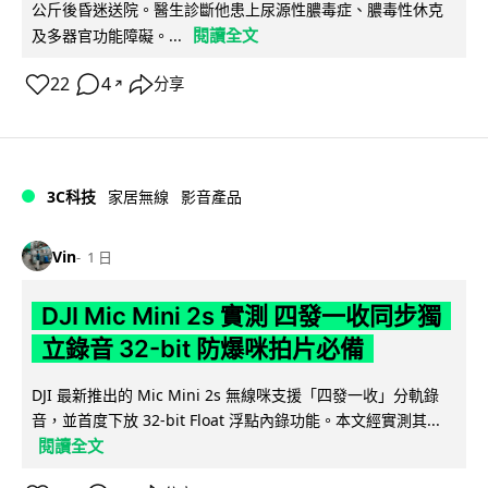
公斤後昏迷送院。醫生診斷他患上尿源性膿毒症、膿毒性休克
閱讀全文
及多器官功能障礙。...
22
4
分享
↗
3C科技
家居無線
影音產品
Vin
1 日
DJI Mic Mini 2s 實測 四發一收同步獨
立錄音 32-bit 防爆咪拍片必備
DJI 最新推出的 Mic Mini 2s 無線咪支援「四發一收」分軌錄
音，並首度下放 32-bit Float 浮點內錄功能。本文經實測其...
閱讀全文