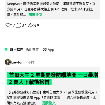
DeepSeek 因低價策略掀起需求熱潮，運算資源不勝負荷，官
方於 8 月 6 日宣布即將大幅上調 API 收費，惟未公布具體加
閱讀全文
幅。事件與...
17
3
分享
↗
iOS App
應用軟件
應用軟件
Lawton
4 小時
首爾大生 2 星期開發防曬地圖 一日暴增
2 萬人下載衝榜首
【行路都要揀好有遮陰】南韓首爾大學 23 歲學生劉敏俊利用 2
星期開發防曬導航 App「走向陰涼處」，結合建築物高度、太
閱讀全文
陽仰角及行道樹陰影...