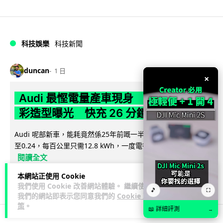
科技娛樂
科技新聞
duncan
1 日
×
Audi 最慳電量產車現身 A2 e-tron 迷
彩造型曝光 快充 26 分鐘充滿 8 成電
Audi 呢部新車，能耗竟然係25年前嘅一半。 A2 e-tron 風阻低
至0.24，每百公里只需12.8 kWh，一度電行到7.8公里。6...
閱讀全文
本網站正使用 Cookie
7
1
分享
↗
我們使用 Cookie 改善網站體驗。 繼續使用
🎵
⛶
我們的網站即表示您同意我們的
Cookie 政
策
。
📖 詳細評測
→