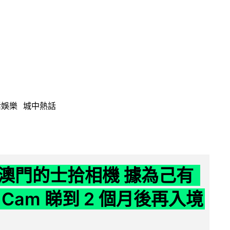
活娛樂
城中熱話
澳門的士拾相機 據為己有
Cam 睇到 2 個月後再入境