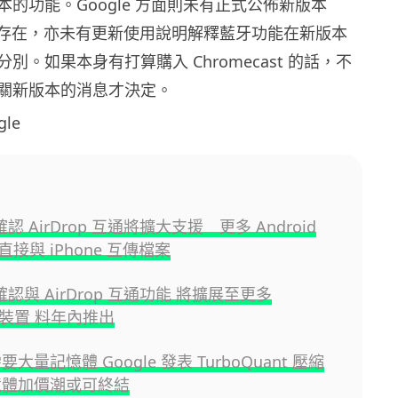
的功能。Google 方面則未有正式公佈新版本
st 的存在，亦未有更新使用說明解釋藍牙功能在新版本
別。如果本身有打算購入 Chromecast 的話，不
關新版本的消息才決定。
le
 確認 AirDrop 互通將擴大支援 更多 Android
接與 iPhone 互傳檔案
e 確認與 AirDrop 互通功能 將擴展至更多
id 裝置 料年內推出
要大量記憶體 Google 發表 TurboQuant 壓縮
憶體加價潮或可終結