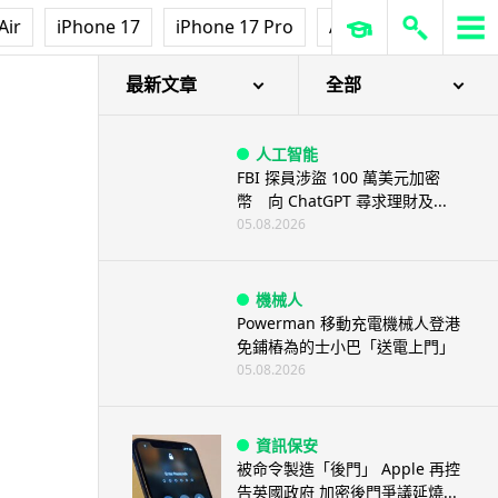
Air
iPhone 17
iPhone 17 Pro
AirPods Pro 3
Ap
最新文章
全部
人工智能
FBI 探員涉盜 100 萬美元加密
幣 向 ChatGPT 尋求理財及...
05.08.2026
機械人
Powerman 移動充電機械人登港
免鋪樁為的士小巴「送電上門」
05.08.2026
資訊保安
被命令製造「後門」 Apple 再控
告英國政府 加密後門爭議延燒...