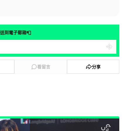
📮
送到電子郵箱
看留言
分享