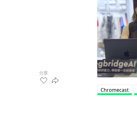
分享
Chromecast