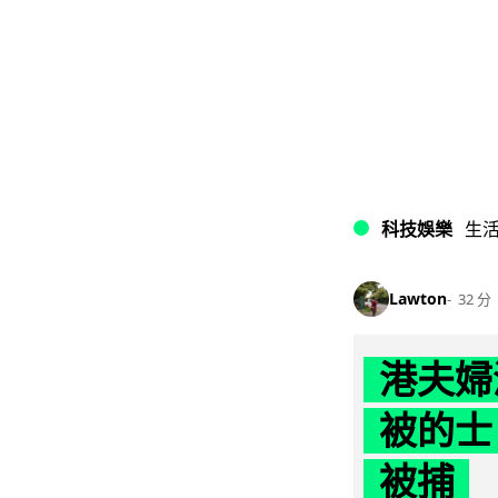
科技娛樂
生
Lawton
32 分
港夫婦
被的士 
被捕