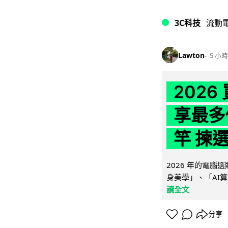
3C科技
流動
Lawton
5 小時
202
享最多
竿 揀
2026 年的電
身美學」、「AI算
讀全文
分享