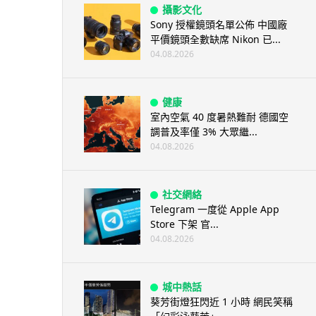
攝影文化
Sony 授權鏡頭名單公佈 中國廠
平價鏡頭全數缺席 Nikon 已...
04.08.2026
健康
室內空氣 40 度暑熱難耐 德國空
調普及率僅 3% 大眾繼...
04.08.2026
社交網絡
Telegram 一度從 Apple App
Store 下架 官...
04.08.2026
城中熱話
葵芳街燈狂閃近 1 小時 網民笑稱