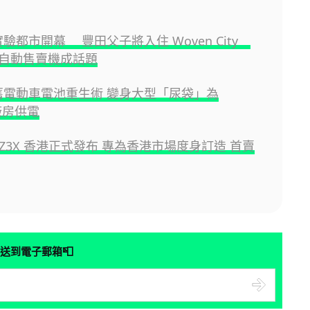
a 實驗都市開幕 豐田父子將入住 Woven City
自動售賣機成話題
ta 舊電動車電池重生術 變身大型「尿袋」為
 廠房供電
a bZ3X 香港正式發布 專為香港市場度身訂造 首賣
📮
送到電子郵箱