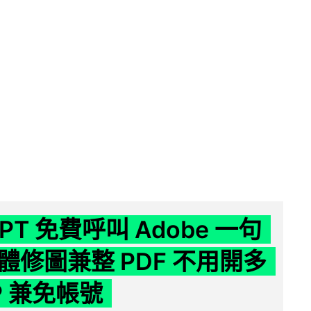
GPT 免費呼叫 Adobe 一句
體修圖兼整 PDF 不用開多
P 兼免帳號