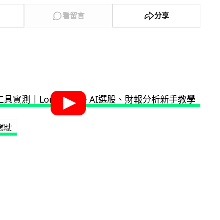
看留言
分享
駕駛