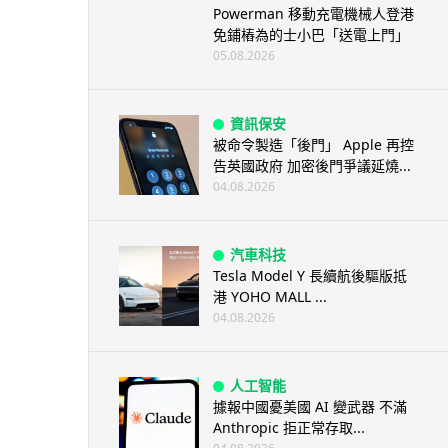
Powerman 移動充電機械人登港
免鋪樁為的士小巴「送電上門」
05.08.2026
資訊保安
被命令製造「後門」 Apple 再控
告英國政府 加密後門爭議延燒...
04.08.2026
汽車科技
Tesla Model Y 長續航後驅版抵
港 YOHO MALL ...
04.08.2026
人工智能
據報中國憂美國 AI 變武器 不滿
Anthropic 拒正常存取...