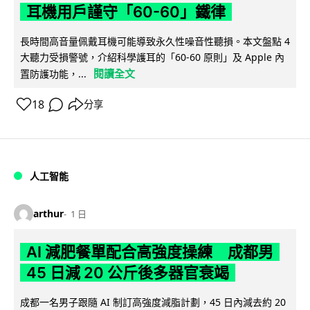
耳機用戶謹守「60-60」鐵律
長時間高音量佩戴耳機可能導致永久性噪音性聽損。本文盤點 4
大聽力受損警號，介紹科學護耳的「60-60 原則」及 Apple 內
閱讀全文
置防護功能，...
18
分享
人工智能
arthur
1 日
AI 減肥餐單配合高強度操練 成都男
45 日減 20 公斤後多器官衰竭
成都一名男子跟隨 AI 制訂高強度減脂計劃，45 日內減去約 20