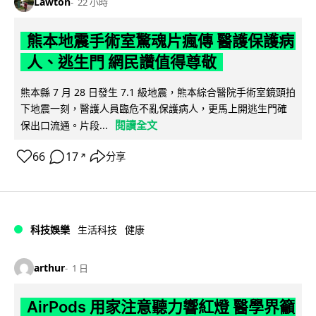
Lawton
22 小時
熊本地震手術室驚魂片瘋傳 醫護保護病
人、逃生門 網民讚值得尊敬
熊本縣 7 月 28 日發生 7.1 級地震，熊本綜合醫院手術室鏡頭拍
下地震一刻，醫護人員臨危不亂保護病人，更馬上開逃生門確
閱讀全文
保出口流通。片段...
66
17
分享
↗
科技娛樂
生活科技
健康
arthur
1 日
AirPods 用家注意聽力響紅燈 醫學界籲