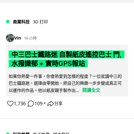
商業科技
3D 打印
Vin
16 小時
中三巴士鐵路迷 自製紙皮遙控巴士 門,
水撥識郁 + 實時GPS報站
如果你熱愛一件事，你會熱愛到怎樣的程度？一位就讀中三的
巴士鐵路迷，選擇由零開始，把自己的興趣一步步變成真正可
閱讀全文
以運作的作品。他以紙皮親手製作出...
1,736
109
分享
↗