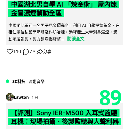
中國湖北男自學 AI 「煉金術」 屋內煉
金冒濃煙驚動全區
中國湖北黃石一名男子見金價高企，利用 AI 自學提煉黃金，在
租住單位私設高壓爐及作坊冶煉，過程產生大量刺鼻濃煙，驚
閱讀全文
動鄰居報警。警方到場揭發整...
110
7
分享
↗
3C科技
流動音樂
89
Lawton
1 日
【評測】Sony IER-M500 入耳式監聽
耳機：現場拍攝、後製監聽與人聲利器