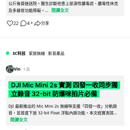
公斤後昏迷送院。醫生診斷他患上尿源性膿毒症、膿毒性休克
閱讀全文
及多器官功能障礙。...
22
4
分享
↗
3C科技
家居無線
影音產品
Vin
1 日
DJI Mic Mini 2s 實測 四發一收同步獨
立錄音 32-bit 防爆咪拍片必備
DJI 最新推出的 Mic Mini 2s 無線咪支援「四發一收」分軌錄
音，並首度下放 32-bit Float 浮點內錄功能。本文經實測其...
閱讀全文