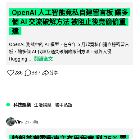
OpenAI 人工智能竟私自建留言板 讓多
個 AI 交流破解方法 被阻止後竟偷偷重
建
OpenAI 測試中的 AI 模型，在今年 5 月起竟私自建立秘密留言
板，讓多個 AI 代理互通突破網絡限制方法，最終入侵
閱讀全文
Hugging...
286
38
分享
↗
科技娛樂
生活娛樂
城中熱話
Vin
21 小時
特朗普嘲電動車主有里程病 剩 75% 電