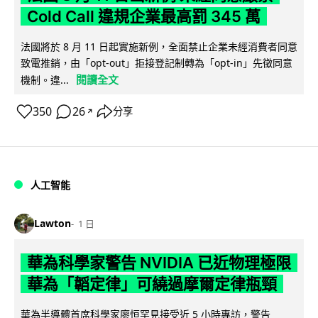
Cold Call 違規企業最高罰 345 萬
法國將於 8 月 11 日起實施新例，全面禁止企業未經消費者同意
致電推銷，由「opt-out」拒接登記制轉為「opt-in」先徵同意
閱讀全文
機制。違...
350
26
分享
↗
人工智能
Lawton
1 日
華為科學家警告 NVIDIA 已近物理極限
華為「韜定律」可繞過摩爾定律瓶頸
華為半導體首席科學家廖恒罕見接受近 5 小時專訪，警告