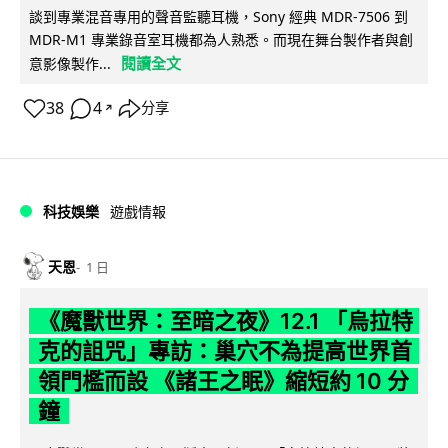
談到專業混音專用的聲音監聽耳機，Sony 經典 MDR-7506 到
MDR-M1 專業錄音室耳機都為人熟悉。而現在舞台製作者與創
閱讀全文
意影像製作...
38
4
分享
↗
科技娛樂
遊戲情報
天恩
1 日
《魔獸世界：至暗之夜》12.1 「烏拉特
克的詛咒」專訪：巢穴不為提高世界首
領門檻而設 《諸王之眠》縮短約 10 分
鐘