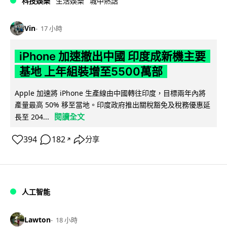
科技娛樂
生活娛樂
城中熱話
Vin
17 小時
iPhone 加速撤出中國 印度成新機主要
基地 上年組裝增至5500萬部
Apple 加速將 iPhone 生產線由中國轉往印度，目標兩年內將
產量最高 50% 移至當地。印度政府推出關稅豁免及稅務優惠延
閱讀全文
長至 204...
394
182
分享
↗
人工智能
Lawton
18 小時