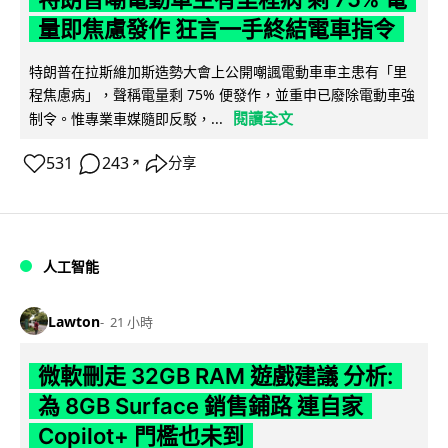
量即焦慮發作 狂言一手終結電車指令
特朗普在拉斯維加斯造勢大會上公開嘲諷電動車車主患有「里
程焦慮病」，聲稱電量剩 75% 便發作，並重申已廢除電動車強
閱讀全文
制令。惟專業車媒隨即反駁，...
531
243
分享
↗
人工智能
Lawton
21 小時
微軟刪走 32GB RAM 遊戲建議 分析:
為 8GB Surface 銷售鋪路 連自家
Copilot+ 門檻也未到