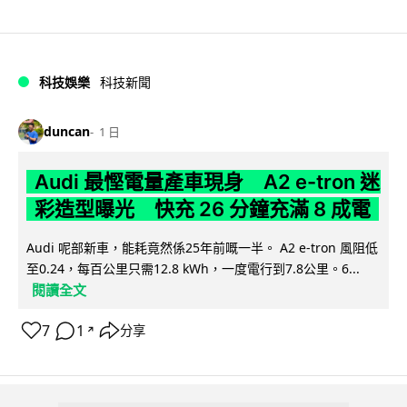
科技娛樂
科技新聞
duncan
1 日
Audi 最慳電量產車現身 A2 e-tron 迷
彩造型曝光 快充 26 分鐘充滿 8 成電
Audi 呢部新車，能耗竟然係25年前嘅一半。 A2 e-tron 風阻低
至0.24，每百公里只需12.8 kWh，一度電行到7.8公里。6...
閱讀全文
7
1
分享
↗