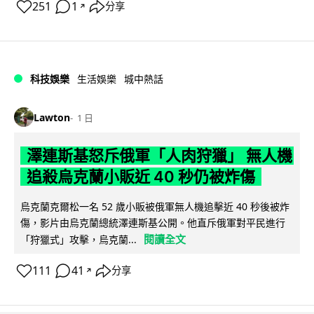
251
1
分享
↗
科技娛樂
生活娛樂
城中熱話
Lawton
1 日
澤連斯基怒斥俄軍「人肉狩獵」 無人機
追殺烏克蘭小販近 40 秒仍被炸傷
烏克蘭克爾松一名 52 歲小販被俄軍無人機追擊近 40 秒後被炸
傷，影片由烏克蘭總統澤連斯基公開。他直斥俄軍對平民進行
閱讀全文
「狩獵式」攻擊，烏克蘭...
111
41
分享
↗