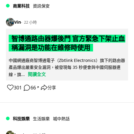
商業科技
資訊保安
Vin
22 小時
智博通路由器爆後門 官方緊急下架止血
稱漏洞是功能在維修時使用
中國網通廠商智博通電子（Zbtlink Electronics）旗下的路由器
產品爆出嚴重安全漏洞，被發現每 35 秒便會與中國伺服器連
閱讀全文
線，旗...
301
66
分享
↗
科技娛樂
生活娛樂
城中熱話