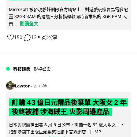
Microsoft 被發現靜靜刪除官方網站上，對遊戲玩家要為電腦配
置 32GB RAM 的建議。分析指微軟同時新推出的 8GB RAM 入
閱讀全文
門...
150
13
分享
↗
科技娛樂
影視娛樂
Lawton
21 小時
訂購 43 億日元精品後棄單 大阪女 2 年
後終被捕 涉海賊王,火影周邊產品
日本警視廳神田署 8 月 6 日公布，拘捕一名 32 歲大阪女子，
指她涉嫌在出版巨頭集英社旗下官方網店「JUMP