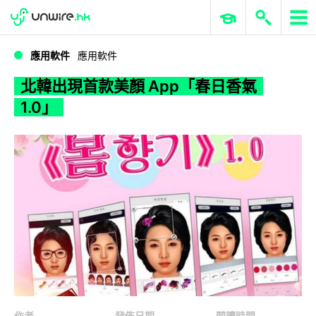
WWDC 2026
GenAI 與雲端科技專區
ERP 與商業 AI
北韓出現首款美顏 App「春日香氣 1.0」
應用軟件
應用軟件
北韓出現首款美顏 App「春日香氣
1.0」
作者
發佈日期
閱讀時間