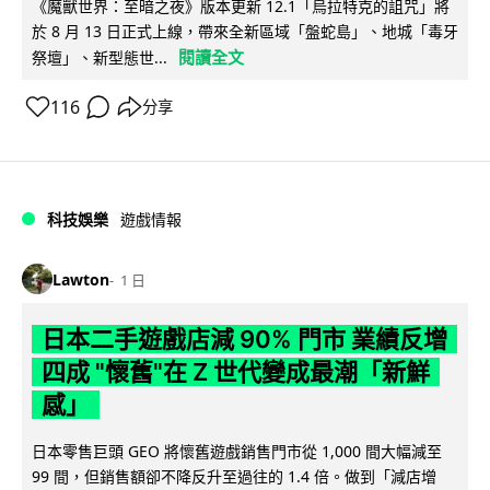
《魔獸世界：至暗之夜》版本更新 12.1「烏拉特克的詛咒」將
於 8 月 13 日正式上線，帶來全新區域「盤蛇島」、地城「毒牙
閱讀全文
祭壇」、新型態世...
116
分享
科技娛樂
遊戲情報
Lawton
1 日
日本二手遊戲店減 90% 門市 業績反增
四成 "懷舊"在 Z 世代變成最潮「新鮮
感」
日本零售巨頭 GEO 將懷舊遊戲銷售門市從 1,000 間大幅減至
99 間，但銷售額卻不降反升至過往的 1.4 倍。做到「減店增