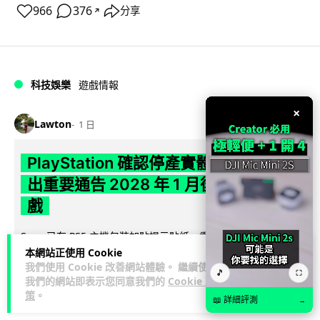
966
376
分享
↗
科技娛樂
遊戲情報
×
Lawton
1 日
PlayStation 確認停產實體光碟 包裝印
出重要通告 2028 年 1 月後不出光碟遊
戲
Sony 已在 PS5 主機包裝加貼提示貼紙，重申官方 7 月已公布
本網站正使用 Cookie
計劃：2028 年 1 月起停產新遊戲實體光碟。分析師預期 PS6
我們使用 Cookie 改善網站體驗。 繼續使用
閱讀全文
因此...
🎵
⛶
我們的網站即表示您同意我們的
Cookie 政
策
。
174
78
分享
📖 詳細評測
→
↗