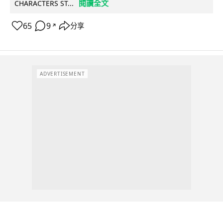
閱讀全文
CHARACTERS ST...
65
9
分享
↗
ADVERTISEMENT