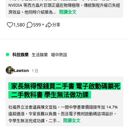
NVIDIA 等西方晶片巨頭正逼近物理極限，傳統製程升級已失經
閱讀全文
濟效益。他同時介紹華為...
1,580
599
分享
↗
科技娛樂
生活娛樂
城中熱話
Lawton
1 日
家長無得慳錢買二手書 電子啟動碼鎖死
二手教科書 學生無法做功課
社福界立法會議員陳文宜指，一間中學書單價錢按年加 14.7%
遠超通漲，令家長難以負擔。而且電子教材啟動碼這項設計，
閱讀全文
令學生無法完成功課，二手...