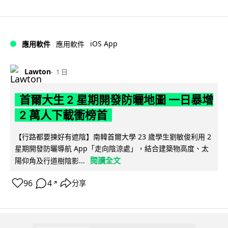
iOS App
應用軟件
應用軟件
Lawton
1 日
首爾大生 2 星期開發防曬地圖 一日暴增
2 萬人下載衝榜首
【行路都要揀好有遮陰】南韓首爾大學 23 歲學生劉敏俊利用 2
星期開發防曬導航 App「走向陰涼處」，結合建築物高度、太
閱讀全文
陽仰角及行道樹陰影...
96
4
分享
↗