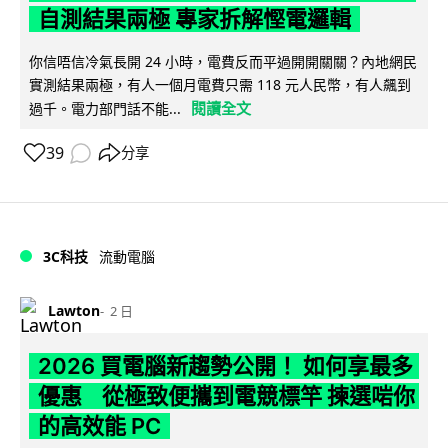
自測結果兩極 專家拆解慳電邏輯
你信唔信冷氣長開 24 小時，電費反而平過開開關關？內地網民
實測結果兩極，有人一個月電費只需 118 元人民幣，有人飆到
閱讀全文
過千。電力部門話不能...
39
分享
3C科技
流動電腦
Lawton
2 日
2026 買電腦新趨勢公開！ 如何享最多
優惠 從極致便攜到電競標竿 揀選啱你
的高效能 PC