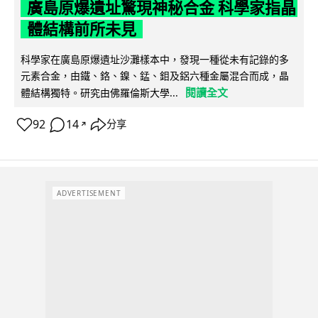
廣島原爆遺址驚現神秘合金 科學家指晶
體結構前所未見
科學家在廣島原爆遺址沙灘樣本中，發現一種從未有記錄的多
元素合金，由鐵、鉻、鎳、錳、鉬及鋁六種金屬混合而成，晶
閱讀全文
體結構獨特。研究由佛羅倫斯大學...
92
14
分享
↗
ADVERTISEMENT