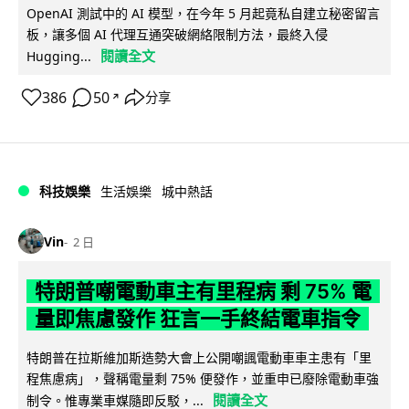
OpenAI 測試中的 AI 模型，在今年 5 月起竟私自建立秘密留言
板，讓多個 AI 代理互通突破網絡限制方法，最終入侵
閱讀全文
Hugging...
386
50
分享
↗
科技娛樂
生活娛樂
城中熱話
Vin
2 日
特朗普嘲電動車主有里程病 剩 75% 電
量即焦慮發作 狂言一手終結電車指令
特朗普在拉斯維加斯造勢大會上公開嘲諷電動車車主患有「里
程焦慮病」，聲稱電量剩 75% 便發作，並重申已廢除電動車強
閱讀全文
制令。惟專業車媒隨即反駁，...