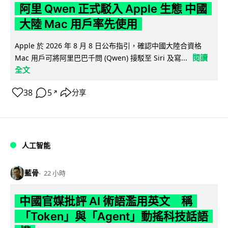
阿里 Qwen 正式駁入 Apple 生態 中國
大陸 Mac 用戶率先使用
Apple 於 2026 年 8 月 8 日公布指引，確認中國大陸合資格
閱讀
Mac 用戶可將阿里巴巴千問 (Qwen) 接駁至 Siri 及寫...
全文
38
5
分享
↗
人工智能
藍骨
22 小時
中國官媒批評 AI 術語濫用英文 稱
「Token」與「Agent」動搖科技話語