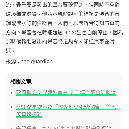
流，最重要是發出的聲音要聽得到，但同時不會對
環境構成滋擾。他表示現時認可的標準是混合的音
調或流水等的白噪音，人們可以憑聲音得知汽車的
方向。聲音會在時速超過 32 公里會自動停止，因為
那時候輪胎發出的聲音將足夠令人知道汽車在附
近。
來源：the guardian
相關文章:
政府擬立法保障外賣員 因工傷亡平台須賠償
MSI 微星顯示器「零光點零死點保障」 首七
天直接換新
升級優惠 - 享有 AI 生產力與進階安全保障