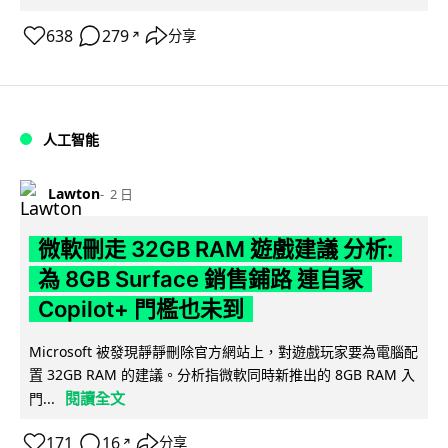
638
279
分享
↗
人工智能
Lawton
2 日
微軟刪走 32GB RAM 遊戲建議 分析:
為 8GB Surface 銷售鋪路 連自家
Copilot+ 門檻也未到
Microsoft 被發現靜靜刪除官方網站上，對遊戲玩家要為電腦配
置 32GB RAM 的建議。分析指微軟同時新推出的 8GB RAM 入
閱讀全文
門...
171
16
分享
↗