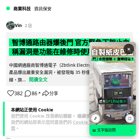
商業科技
資訊保安
Vin
2 日
智博通路由器爆後門 官方緊急下架止血
×
稱漏洞是功能在維修時使用
中國網通廠商智博通電子（Zbtlink Electronics）旗下的路由器
產品爆出嚴重安全漏洞，被發現每 35 秒便會與中國伺服器連
閱讀全文
線，旗...
382
86
分享
↗
本網站正使用 Cookie
我們使用 Cookie 改善網站體驗。 繼續使用
🎵
⛶
我們的網站即表示您同意我們的
Cookie 政
科技娛樂
生活娛樂
城中熱話
策
。
📖 文字版訪問
→