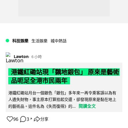
科技娛樂
生活娛樂
城中熱話
Lawton
6 小時
港鐵紅磡站現「黐地銀包」 原來是藝術
品呃足全港市民兩年
港鐵紅磡站月台一個銀色「銀包」多年來一再令乘客誤以為有
人遺失財物，事主原本打算拾起交還，卻發現原來是黏在地上
閱讀全文
的藝術品。這件名為《失而復得》的...
96
3
分享
↗