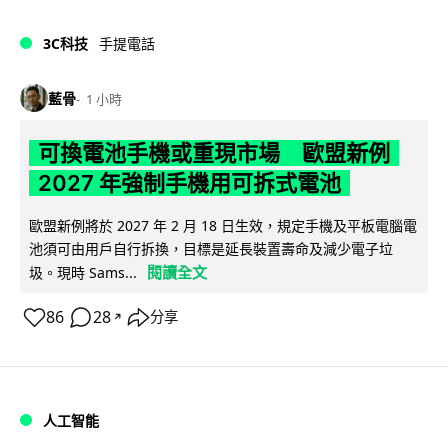
3C科技
手提電話
藍骨
1 小時
可換電池手機或重現市場 歐盟新例
2027 年強制手機用可拆式電池
歐盟新例將於 2027 年 2 月 18 日生效，規定手機及平板電腦電
池須可由用戶自行拆換，目標是延長裝置壽命及減少電子垃
閱讀全文
圾。現時 Sams...
86
28
分享
↗
人工智能