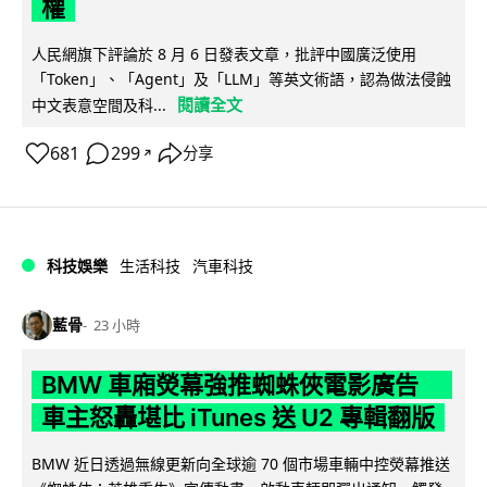
權
人民網旗下評論於 8 月 6 日發表文章，批評中國廣泛使用
「Token」、「Agent」及「LLM」等英文術語，認為做法侵蝕
閱讀全文
中文表意空間及科...
681
299
分享
↗
科技娛樂
生活科技
汽車科技
藍骨
23 小時
BMW 車廂熒幕強推蜘蛛俠電影廣告
車主怒轟堪比 iTunes 送 U2 專輯翻版
BMW 近日透過無線更新向全球逾 70 個市場車輛中控熒幕推送