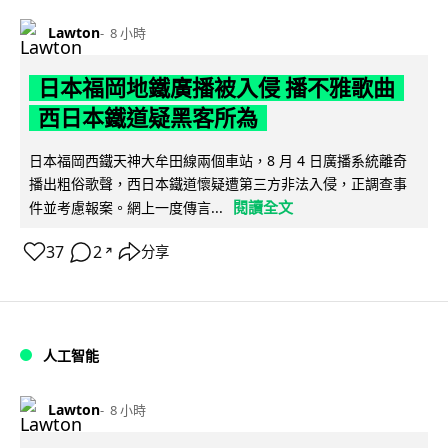
Lawton
8 小時
日本福岡地鐵廣播被入侵 播不雅歌曲
西日本鐵道疑黑客所為
日本福岡西鐵天神大牟田線兩個車站，8 月 4 日廣播系統離奇
播出粗俗歌聲，西日本鐵道懷疑遭第三方非法入侵，正調查事
閱讀全文
件並考慮報案。網上一度傳言...
37
2
分享
↗
人工智能
Lawton
8 小時