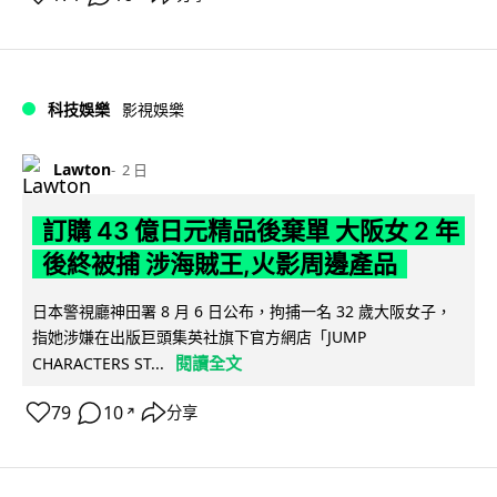
科技娛樂
影視娛樂
Lawton
2 日
訂購 43 億日元精品後棄單 大阪女 2 年
後終被捕 涉海賊王,火影周邊產品
日本警視廳神田署 8 月 6 日公布，拘捕一名 32 歲大阪女子，
指她涉嫌在出版巨頭集英社旗下官方網店「JUMP
閱讀全文
CHARACTERS ST...
79
10
分享
↗