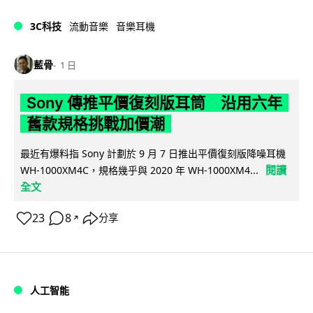
3C科技
流動音樂
音樂耳機
藍骨
1 日
Sony 傳推平價復刻版耳筒 沿用六年
舊款規格挑戰加價潮
最近有爆料指 Sony 計劃於 9 月 7 日推出平價復刻版降噪耳機
閱讀
WH-1000XM4C，規格幾乎與 2020 年 WH-1000XM4...
全文
23
8
分享
↗
人工智能