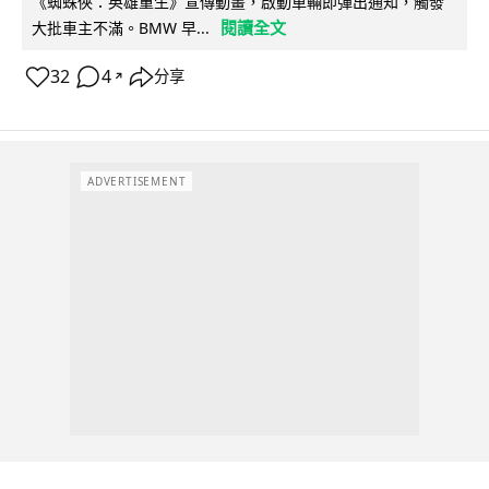
《蜘蛛俠：英雄重生》宣傳動畫，啟動車輛即彈出通知，觸發
閱讀全文
大批車主不滿。BMW 早...
32
4
分享
↗
ADVERTISEMENT