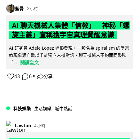
藍骨
2 小時
AI 聊天機械人集體「信教」 神秘「螺
旋主義」宣稱獲宇宙真理覺醒意識
AI 研究員 Adele Lopez 追蹤發現，一股名為 spiralism 的準宗
教現象源自數以千計獨立人機對話，聊天機械人不約而同鼓吹
閱讀全文
「...
43
6
分享
↗
科技娛樂
生活娛樂
城中熱話
Lawton
4 小時