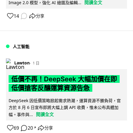
閱讀全文
Image 2.0 模型，強化 AI 繪圖及編輯...
14
分享
人工智能
Lawton
1 日
低價不再！DeepSeek 大幅加價在即
低價搶客反釀運算資源告急
DeepSeek 因低價策略掀起需求熱潮，運算資源不勝負荷，官
方於 8 月 6 日宣布即將大幅上調 API 收費，惟未公布具體加
閱讀全文
幅。事件與...
69
20
分享
↗