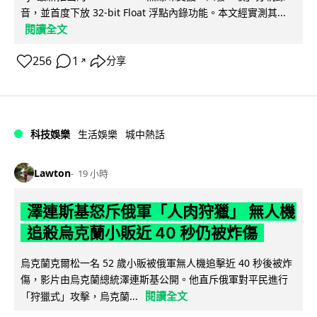
音，並首度下放 32-bit Float 浮點內錄功能。本文經實測其...
閱讀全文
256
1
分享
↗
科技娛樂
生活娛樂
城中熱話
Lawton
19 小時
澤連斯基怒斥俄軍「人肉狩獵」 無人機
追殺烏克蘭小販近 40 秒仍被炸傷
烏克蘭克爾松一名 52 歲小販被俄軍無人機追擊近 40 秒後被炸
傷，影片由烏克蘭總統澤連斯基公開。他直斥俄軍對平民進行
閱讀全文
「狩獵式」攻擊，烏克蘭...