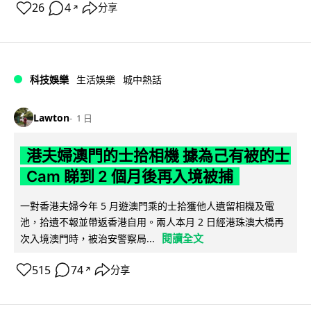
26
4
分享
↗
科技娛樂
生活娛樂
城中熱話
Lawton
1 日
港夫婦澳門的士拾相機 據為己有被的士
Cam 睇到 2 個月後再入境被捕
一對香港夫婦今年 5 月遊澳門乘的士拾獲他人遺留相機及電
池，拾遺不報並帶返香港自用。兩人本月 2 日經港珠澳大橋再
閱讀全文
次入境澳門時，被治安警察局...
515
74
分享
↗