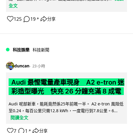
全文
125
19
分享
↗
科技娛樂
科技新聞
duncan
23 小時
Audi 最慳電量產車現身 A2 e-tron 迷
彩造型曝光 快充 26 分鐘充滿 8 成電
Audi 呢部新車，能耗竟然係25年前嘅一半。 A2 e-tron 風阻低
至0.24，每百公里只需12.8 kWh，一度電行到7.8公里。6...
閱讀全文
7
1
分享
↗