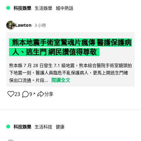
科技娛樂
生活娛樂
城中熱話
Lawton
3 小時
熊本地震手術室驚魂片瘋傳 醫護保護病
人、逃生門 網民讚值得尊敬
熊本縣 7 月 28 日發生 7.1 級地震，熊本綜合醫院手術室鏡頭拍
下地震一刻，醫護人員臨危不亂保護病人，更馬上開逃生門確
閱讀全文
保出口流通。片段...
23
9
分享
↗
科技娛樂
生活科技
健康