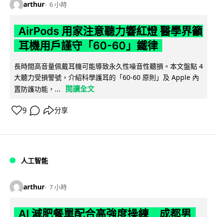
arthur
6 小時
AirPods 用家注意聽力響紅燈 醫學界籲
耳機用戶謹守「60-60」鐵律
長時間高音量佩戴耳機可能導致永久性噪音性聽損。本文盤點 4
大聽力受損警號，介紹科學護耳的「60-60 原則」及 Apple 內
閱讀全文
置防護功能，...
9
分享
人工智能
arthur
7 小時
AI 減肥餐單配合高強度操練 成都男