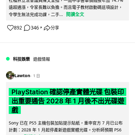
社福界立法會議員陳文宜指，一間中學書單價錢按年加 14.7%
遠超通漲，令家長難以負擔。而且電子教材啟動碼這項設計，
閱讀全文
令學生無法完成功課，二手...
892
346
分享
↗
科技娛樂
遊戲情報
Lawton
1 日
PlayStation 確認停產實體光碟 包裝印
出重要通告 2028 年 1 月後不出光碟遊
戲
Sony 已在 PS5 主機包裝加貼提示貼紙，重申官方 7 月已公布
計劃：2028 年 1 月起停產新遊戲實體光碟。分析師預期 PS6