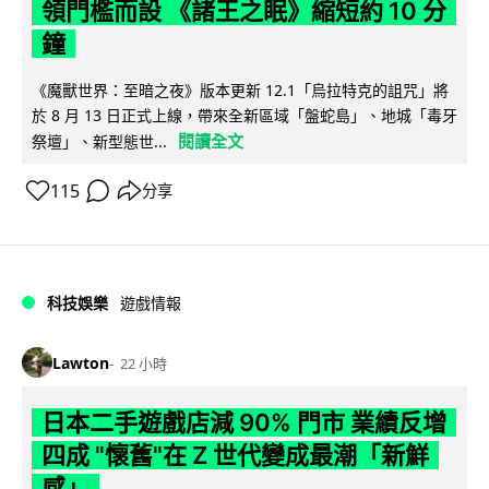
領門檻而設 《諸王之眠》縮短約 10 分
鐘
《魔獸世界：至暗之夜》版本更新 12.1「烏拉特克的詛咒」將
於 8 月 13 日正式上線，帶來全新區域「盤蛇島」、地城「毒牙
閱讀全文
祭壇」、新型態世...
115
分享
科技娛樂
遊戲情報
Lawton
22 小時
日本二手遊戲店減 90% 門市 業績反增
四成 "懷舊"在 Z 世代變成最潮「新鮮
感」