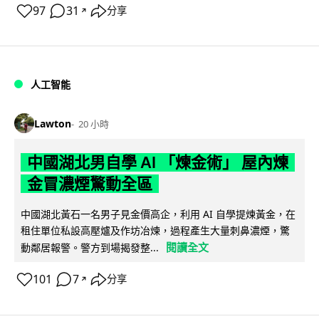
97
31
分享
↗
人工智能
Lawton
20 小時
中國湖北男自學 AI 「煉金術」 屋內煉
金冒濃煙驚動全區
中國湖北黃石一名男子見金價高企，利用 AI 自學提煉黃金，在
租住單位私設高壓爐及作坊冶煉，過程產生大量刺鼻濃煙，驚
閱讀全文
動鄰居報警。警方到場揭發整...
101
7
分享
↗