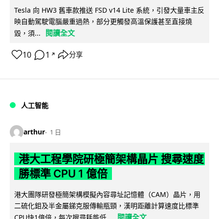
Tesla 向 HW3 舊車款推送 FSD v14 Lite 系統，引發大量車主反
映自動駕駛電腦嚴重過熱，部分更觸發高溫保護甚至直接燒
閱讀全文
毀，須...
10
1
分享
↗
人工智能
arthur
1 日
港大工程學院研極簡架構晶片 搜尋速度
勝標準 CPU 1 億倍
港大團隊研發極簡架構模擬內容尋址記憶體（CAM）晶片，用
二硫化鉬及半金屬銻克服傳輸瓶頸，漢明距離計算速度比標準
閱讀全文
CPU快1億倍，每次搜尋耗能低...