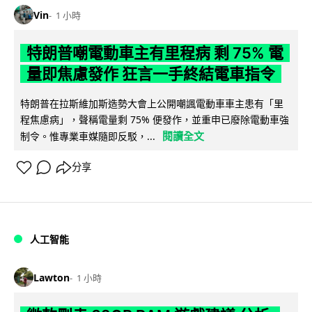
Vin
1 小時
特朗普嘲電動車主有里程病 剩 75% 電
量即焦慮發作 狂言一手終結電車指令
特朗普在拉斯維加斯造勢大會上公開嘲諷電動車車主患有「里
程焦慮病」，聲稱電量剩 75% 便發作，並重申已廢除電動車強
閱讀全文
制令。惟專業車媒隨即反駁，...
分享
人工智能
Lawton
1 小時