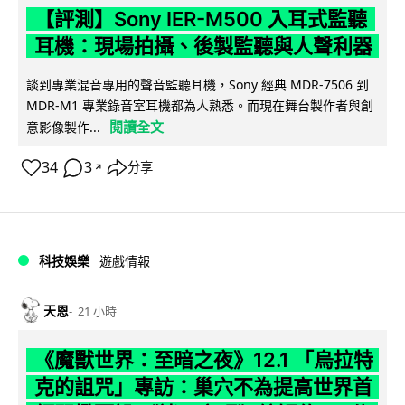
【評測】Sony IER-M500 入耳式監聽
耳機：現場拍攝、後製監聽與人聲利器
談到專業混音專用的聲音監聽耳機，Sony 經典 MDR-7506 到
MDR-M1 專業錄音室耳機都為人熟悉。而現在舞台製作者與創
閱讀全文
意影像製作...
34
3
分享
↗
科技娛樂
遊戲情報
天恩
21 小時
《魔獸世界：至暗之夜》12.1 「烏拉特
克的詛咒」專訪：巢穴不為提高世界首