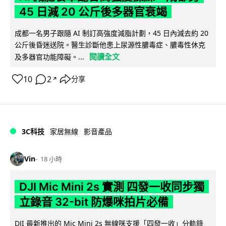
45 日減 20 公斤後多器官衰竭
成都一名男子跟隨 AI 制訂高強度減脂計劃，45 日內減去約 20
公斤後昏迷送院。醫生診斷他患上尿源性膿毒症、膿毒性休克
閱讀全文
及多器官功能障礙。...
10
2
分享
↗
3C科技
家居無線
影音產品
Vin
18 小時
DJI Mic Mini 2s 實測 四發一收同步獨
立錄音 32-bit 防爆咪拍片必備
DJI 最新推出的 Mic Mini 2s 無線咪支援「四發一收」分軌錄