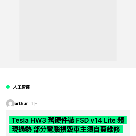
人工智能
arthur
1 日
Tesla HW3 舊硬件裝 FSD v14 Lite 頻
現過熱 部分電腦損毀車主須自費維修