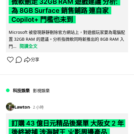
微軟刪走 32GB RAM 遊戲建議 分析:
為 8GB Surface 銷售鋪路 連自家
Copilot+ 門檻也未到
Microsoft 被發現靜靜刪除官方網站上，對遊戲玩家要為電腦配
置 32GB RAM 的建議。分析指微軟同時新推出的 8GB RAM 入
閱讀全文
門...
分享
科技娛樂
影視娛樂
Lawton
2 小時
訂購 43 億日元精品後棄單 大阪女 2 年
後終被捕 涉海賊王,火影周邊產品