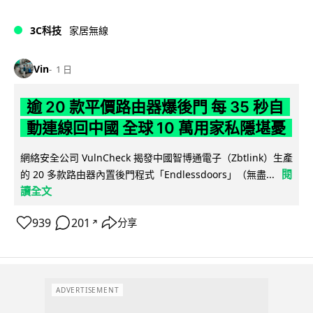
3C科技
家居無線
Vin
1 日
逾 20 款平價路由器爆後門 每 35 秒自
動連線回中國 全球 10 萬用家私隱堪憂
網絡安全公司 VulnCheck 揭發中國智博通電子（Zbtlink）生產
閱
的 20 多款路由器內置後門程式「Endlessdoors」（無盡...
讀全文
939
201
分享
↗
ADVERTISEMENT