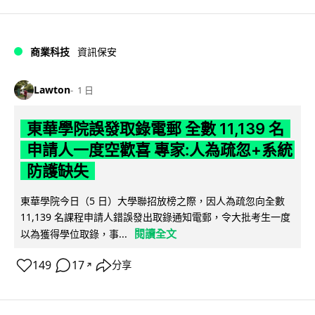
商業科技
資訊保安
Lawton
1 日
東華學院誤發取錄電郵 全數 11,139 名
申請人一度空歡喜 專家:人為疏忽+系統
防護缺失
東華學院今日（5 日）大學聯招放榜之際，因人為疏忽向全數
11,139 名課程申請人錯誤發出取錄通知電郵，令大批考生一度
閱讀全文
以為獲得學位取錄，事...
149
17
分享
↗