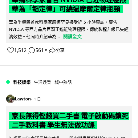
華為「韜定律」可繞過摩爾定律瓶頸
華為半導體首席科學家廖恒罕見接受近 5 小時專訪，警告
NVIDIA 等西方晶片巨頭正逼近物理極限，傳統製程升級已失經
閱讀全文
濟效益。他同時介紹華為...
1,512
561
分享
↗
科技娛樂
生活娛樂
城中熱話
Lawton
1 日
家長無得慳錢買二手書 電子啟動碼鎖死
二手教科書 學生無法做功課