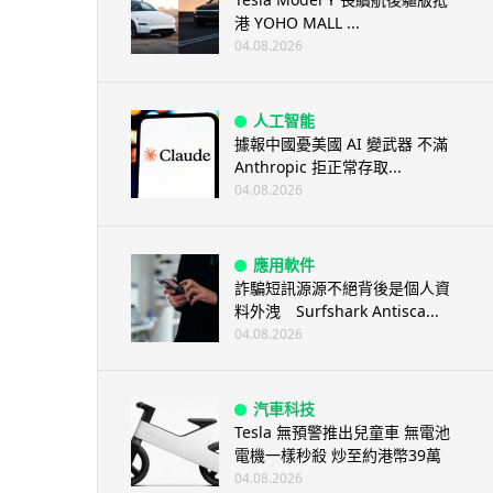
港 YOHO MALL ...
04.08.2026
人工智能
據報中國憂美國 AI 變武器 不滿
Anthropic 拒正常存取...
04.08.2026
應用軟件
詐騙短訊源源不絕背後是個人資
料外洩 Surfshark Antisca...
04.08.2026
汽車科技
Tesla 無預警推出兒童車 無電池
電機一樣秒殺 炒至約港幣39萬
04.08.2026