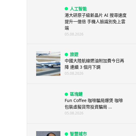
人工智能
港大研原子級新晶片 AI 搜尋速度
提升一億倍 手機人臉識別免上雲
端
05.08.2026
旅遊
中國大陸航線燃油附加費今日再
降 連續 3 個月下調
05.08.2026
區塊鏈
Fun Coffee 咖啡騙局爆煲 咖啡
包裝虛擬貨幣投資騙局 ...
05.08.2026
智慧城市