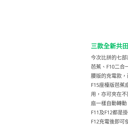
三款全新共
今次比拼的七部風扇
芭蕉、F10二合
腰版的充電款，
F15座檯版芭
用，亦可夾在不
扇一樣自動轉動
F11及F12都
F12充電後即可