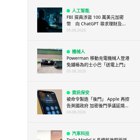
人工智能
FBI 探員涉盜 100 萬美元加密
幣 向 ChatGPT 尋求理財及...
05.08.2026
機械人
Powerman 移動充電機械人登港
免鋪樁為的士小巴「送電上門」
05.08.2026
資訊保安
被命令製造「後門」 Apple 再控
告英國政府 加密後門爭議延燒...
04.08.2026
汽車科技
Tesla Model Y 長續航後驅版抵