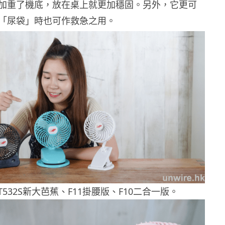
加重了機底，放在桌上就更加穩固。另外，它更可
「尿袋」時也可作救急之用。
T532S新大芭蕉、F11掛腰版、F10二合一版。