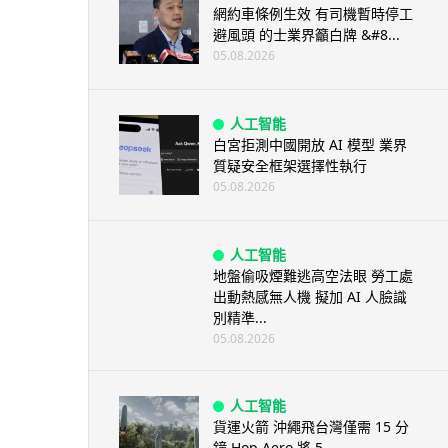
網約車條例生效 有司機暫時停工
避風頭 的士業界籲白牌 &#8...
05.08.2026
人工智能
白宮拒測中國開放 AI 模型 業界
質疑安全框架選擇性執行
05.08.2026
人工智能
地盤偷吸煙難逃高空法眼 勞工處
出動熱感無人機 擬加 AI 人臉識
別精準...
05.08.2026
人工智能
貨運火箭 沖繩飛台灣僅需 15 分
鐘 Hop Aero 將 5...