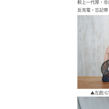
較上一代厚，亦
反充電，忘記帶
▲左起:G