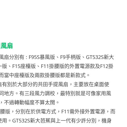
田風扇
分別有 : F95S暴風版、F9手柄版、GT532S新大
一版、F15座檯版、F11掛腰版的外置電源款及F12掛
而當中座檯版及兩款掛腰版都是新款式。
蕉扇有別於大部分的共田手提風扇，主要放在桌面使
同地方。有三段風力調校，最特別就是可像家用風
，不過轉動幅度不算太闊。
是掛腰版，分別在於供電方式，F11需外接外置電源，而
使用。GT532S新大芭蕉與上一代有少許分別，機身