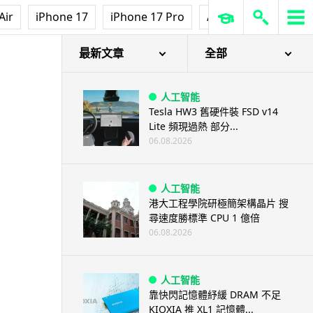
Air
iPhone 17
iPhone 17 Pro
AirPods Pro 3
Ap
最新文章
全部
人工智能
Tesla HW3 舊硬件裝 FSD v14
Lite 頻現過熱 部分...
06.08.2026
人工智能
港大工程學院研極簡架構晶片 搜
尋速度勝標準 CPU 1 億倍
06.08.2026
人工智能
靠快閃記憶體紓緩 DRAM 不足
KIOXIA 推 XL1 記憶體...