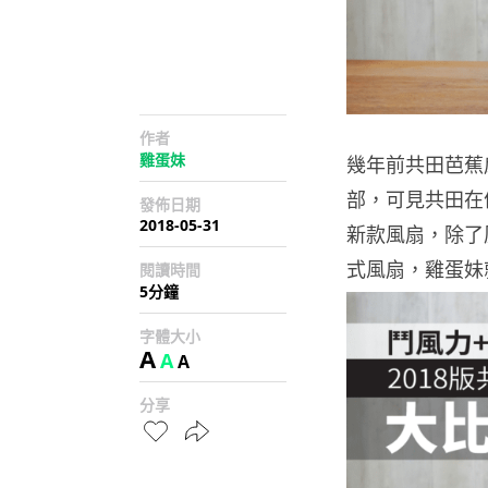
作者
雞蛋妹
幾年前共田芭蕉
部，可見共田在
發佈日期
2018-05-31
新款風扇，除了
式風扇，雞蛋妹
閱讀時間
5分鐘
字體大小
A
A
A
分享