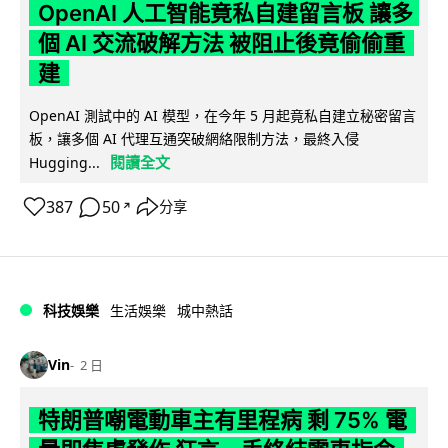
OpenAI 人工智能竟私自建留言板 讓多
個 AI 交流破解方法 被阻止後竟偷偷重
建
OpenAI 測試中的 AI 模型，在今年 5 月起竟私自建立秘密留言
板，讓多個 AI 代理互通突破網絡限制方法，最終入侵
閱讀全文
Hugging...
387
50
分享
↗
科技娛樂
生活娛樂
城中熱話
Vin
2 日
特朗普嘲電動車主有里程病 剩 75% 電