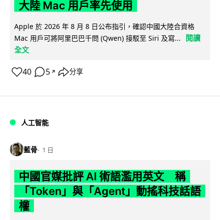
大陸 Mac 用戶率先使用
Apple 於 2026 年 8 月 8 日公布指引，確認中國大陸合資格
閱讀
Mac 用戶可將阿里巴巴千問 (Qwen) 接駁至 Siri 及寫...
全文
40
5
分享
↗
人工智能
藍骨
1 日
中國官媒批評 AI 術語濫用英文 稱
「Token」與「Agent」動搖科技話語
權