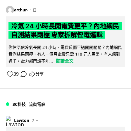
arthur
1 日
冷氣 24 小時長開電費更平？內地網民
自測結果兩極 專家拆解慳電邏輯
你信唔信冷氣長開 24 小時，電費反而平過開開關關？內地網民
實測結果兩極，有人一個月電費只需 118 元人民幣，有人飆到
閱讀全文
過千。電力部門話不能...
39
分享
3C科技
流動電腦
Lawton
2 日