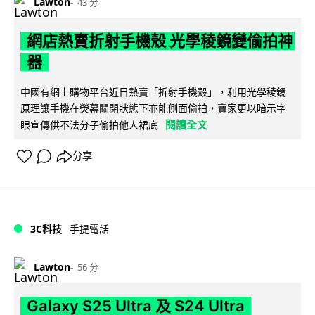
Lawton
43 分
網店熱賣折射手機殼 光學稜鏡變偷拍神
器
中國有網上購物平台近日熱賣「折射手機殼」，利用光學稜鏡
原理讓手機在熒幕關閉狀態下亦能側面偷拍，賣家更以暗示字
閱讀全文
眼宣傳供不法分子偷拍他人裙底
分享
3C科技
手提電話
Lawton
56 分
Galaxy S25 Ultra 及 S24 Ultra