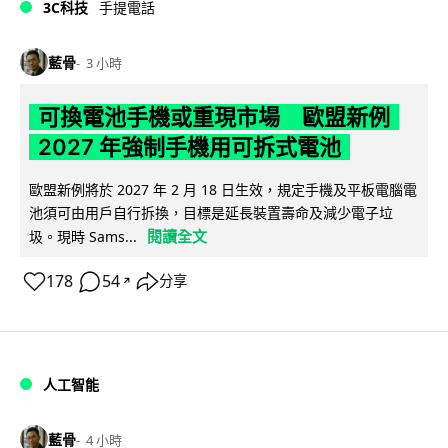
3C科技
手提電話
藍骨
3 小時
可換電池手機或重現市場 歐盟新例
2027 年強制手機用可拆式電池
歐盟新例將於 2027 年 2 月 18 日生效，規定手機及平板電腦電
池須可由用戶自行拆換，目標是延長裝置壽命及減少電子垃
閱讀全文
圾。現時 Sams...
178
54
分享
↗
人工智能
藍骨
4 小時