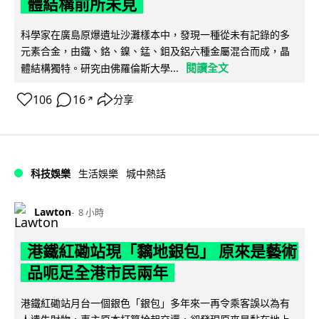
體結構前所未見
科學家在廣島原爆遺址沙灘樣本中，發現一種從未有記錄的多
元素合金，由鐵、鉻、鎳、錳、鉬及鋁六種金屬混合而成，晶
閱讀全文
體結構獨特。研究由佛羅倫斯大學...
106
16
分享
↗
科技娛樂
生活娛樂
城中熱話
Lawton
8 小時
港鐵紅磡站現「黐地銀包」 原來是藝術
品呃足全港市民兩年
港鐵紅磡站月台一個銀色「銀包」多年來一再令乘客誤以為有