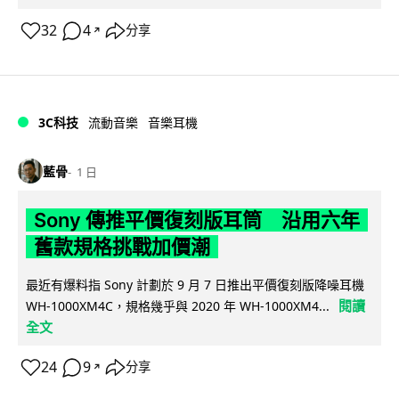
32
4
分享
↗
3C科技
流動音樂
音樂耳機
藍骨
1 日
Sony 傳推平價復刻版耳筒 沿用六年
舊款規格挑戰加價潮
最近有爆料指 Sony 計劃於 9 月 7 日推出平價復刻版降噪耳機
閱讀
WH-1000XM4C，規格幾乎與 2020 年 WH-1000XM4...
全文
24
9
分享
↗