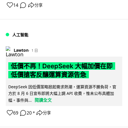
14
分享
人工智能
Lawton
1 日
低價不再！DeepSeek 大幅加價在即
低價搶客反釀運算資源告急
DeepSeek 因低價策略掀起需求熱潮，運算資源不勝負荷，官
方於 8 月 6 日宣布即將大幅上調 API 收費，惟未公布具體加
閱讀全文
幅。事件與...
69
20
分享
↗