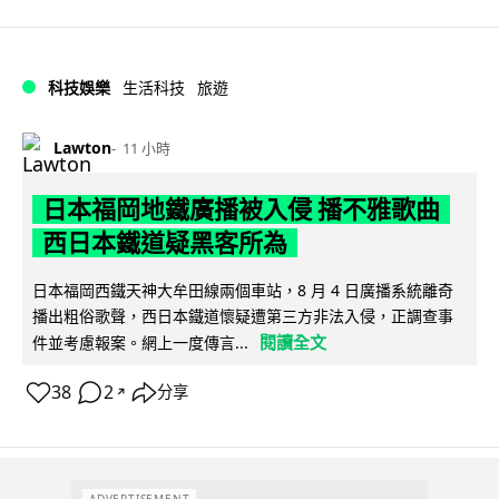
科技娛樂
生活科技
旅遊
Lawton
11 小時
日本福岡地鐵廣播被入侵 播不雅歌曲
西日本鐵道疑黑客所為
日本福岡西鐵天神大牟田線兩個車站，8 月 4 日廣播系統離奇
播出粗俗歌聲，西日本鐵道懷疑遭第三方非法入侵，正調查事
閱讀全文
件並考慮報案。網上一度傳言...
38
2
分享
↗