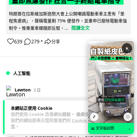
量即焦慮發作 狂言一手終結電車指令
特朗普在拉斯維加斯造勢大會上公開嘲諷電動車車主患有「里
程焦慮病」，聲稱電量剩 75% 便發作，並重申已廢除電動車強
閱讀全文
制令。惟專業車媒隨即反駁，...
639
279
分享
↗
×
人工智能
Lawton
2 日
微軟刪走 32GB RAM 遊戲建議 分析:
本網站正使用 Cookie
我們使用 Cookie 改善網站體驗。 繼續使用
為 8GB Surface 銷售鋪路 連自家
🎵
⛶
我們的網站即表示您同意我們的
Cookie 政
Copilot+ 門檻也未到
策
。
📖 文字版訪問
→