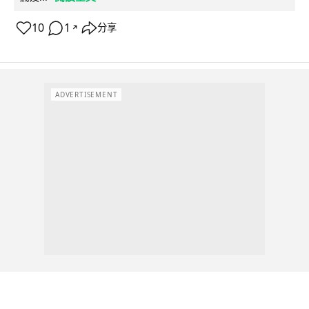
10
1
分享
↗
ADVERTISEMENT