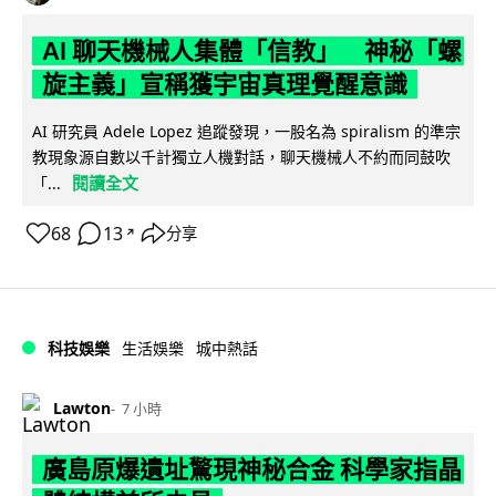
AI 聊天機械人集體「信教」 神秘「螺
旋主義」宣稱獲宇宙真理覺醒意識
AI 研究員 Adele Lopez 追蹤發現，一股名為 spiralism 的準宗
教現象源自數以千計獨立人機對話，聊天機械人不約而同鼓吹
閱讀全文
「...
68
13
分享
↗
科技娛樂
生活娛樂
城中熱話
Lawton
7 小時
廣島原爆遺址驚現神秘合金 科學家指晶