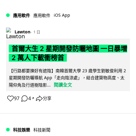
iOS App
應用軟件
應用軟件
Lawton
1 日
首爾大生 2 星期開發防曬地圖 一日暴增
2 萬人下載衝榜首
【行路都要揀好有遮陰】南韓首爾大學 23 歲學生劉敏俊利用 2
星期開發防曬導航 App「走向陰涼處」，結合建築物高度、太
閱讀全文
陽仰角及行道樹陰影...
97
4
分享
↗
科技娛樂
科技新聞