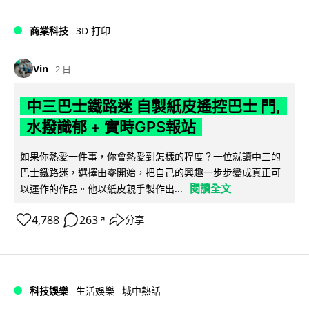
商業科技
3D 打印
Vin
2 日
中三巴士鐵路迷 自製紙皮遙控巴士 門,
水撥識郁 + 實時GPS報站
如果你熱愛一件事，你會熱愛到怎樣的程度？一位就讀中三的
巴士鐵路迷，選擇由零開始，把自己的興趣一步步變成真正可
閱讀全文
以運作的作品。他以紙皮親手製作出...
4,788
263
分享
↗
科技娛樂
生活娛樂
城中熱話