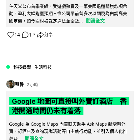
任天堂公布首季業績，受遊戲熱賣及一筆美國退還關稅款項帶
動，盈利大幅跑贏預期。惟公司早前曾多次以關稅為由調高美
閱讀全文
國定價，如今關稅被裁定違法並全數...
14
1
分享
↗
科技娛樂
生活科技
藍骨
2 小時
Google 地圖可直接叫外賣訂酒店 香
港開通時間仍未有着落
Google 為 Google Maps 內置聊天助手 Ask Maps 新增叫外
賣、訂酒店及查詢現場活動等自主執行功能，並引入個人化推
閱讀全文
薦及...