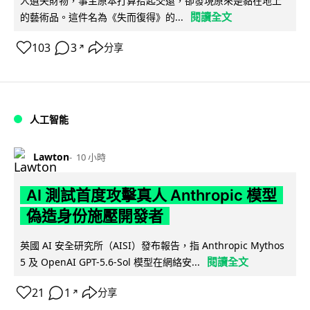
人遺失財物，事主原本打算拾起交還，卻發現原來是黏在地上
閱讀全文
的藝術品。這件名為《失而復得》的...
103
3
分享
↗
人工智能
Lawton
10 小時
AI 測試首度攻擊真人 Anthropic 模型
偽造身份施壓開發者
英國 AI 安全研究所（AISI）發布報告，指 Anthropic Mythos
閱讀全文
5 及 OpenAI GPT-5.6-Sol 模型在網絡安...
21
1
分享
↗