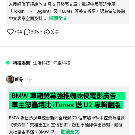
人民網旗下評論於 8 月 6 日發表文章，批評中國廣泛使用
「Token」、「Agent」及「LLM」等英文術語，認為做法侵蝕
閱讀全文
中文表意空間及科...
704
305
分享
↗
科技娛樂
生活科技
汽車科技
藍骨
1 日
BMW 車廂熒幕強推蜘蛛俠電影廣告
車主怒轟堪比 iTunes 送 U2 專輯翻版
BMW 近日透過無線更新向全球逾 70 個市場車輛中控熒幕推送
《蜘蛛俠：英雄重生》宣傳動畫，啟動車輛即彈出通知，觸發
閱讀全文
大批車主不滿。BMW 早...