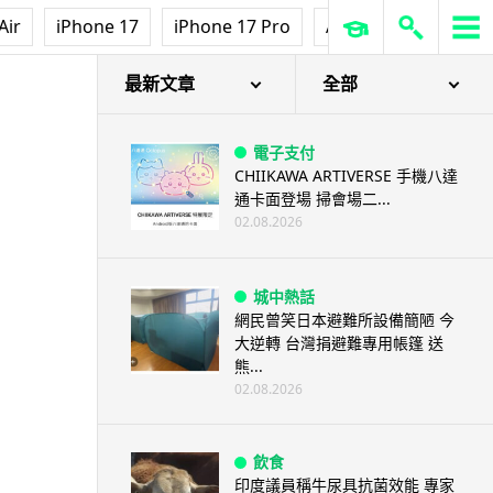
Air
iPhone 17
iPhone 17 Pro
AirPods Pro 3
Ap
最新文章
全部
電子支付
CHIIKAWA ARTIVERSE 手機八達
通卡面登場 掃會場二...
02.08.2026
城中熱話
網民曾笑日本避難所設備簡陋 今
大逆轉 台灣捐避難專用帳篷 送
熊...
02.08.2026
飲食
印度議員稱牛尿具抗菌效能 專家