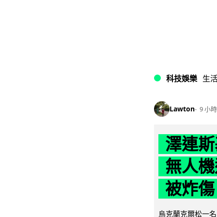
科技娛樂
生
Lawton
9 小時
澤連斯
無人機
被炸傷
烏克蘭克爾松一名 