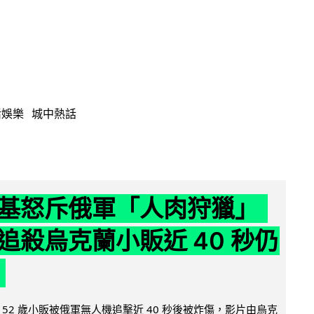
活娛樂
城中熱話
基怒斥俄軍「人肉狩獵」
追殺烏克蘭小販近 40 秒仍
52 歲小販被俄軍無人機追擊近 40 秒後被炸傷，影片由烏克