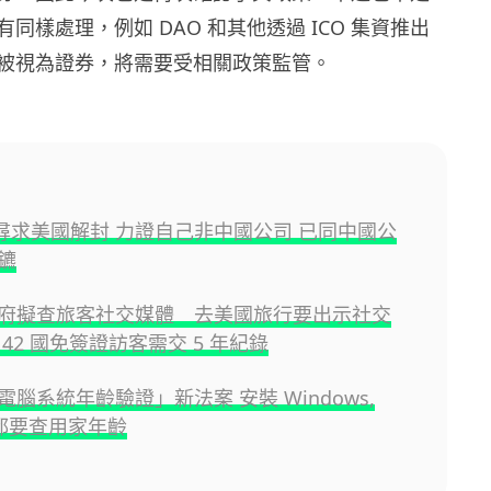
同樣處理，例如 DAO 和其他透過 ICO 集資推出
被視為證券，將需要受相關政策監管。
nk 尋求美國解封 力證自己非中國公司 已同中國公
鑣
府擬查旅客社交媒體 去美國旅行要出示社交
42 國免簽證訪客需交 5 年紀錄
腦系統年齡驗證」新法案 安裝 Windows,
 都要查用家年齡