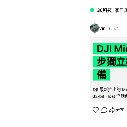
3C科技
家居
Vin
8 小時
DJI M
步獨立錄
備
DJI 最新推出的 
32-bit Float
分享