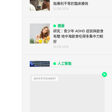
指專利不等於臨床療效
02.08.2026
健康
研究：青少年 ADHD 症狀與飲食
有關 地中海飲食吃得多集中力較
好
02.08.2026
人工智能
歐盟 AI 內容標示規則生效
Deepfake 與公共議題內容須明
確申...
ADVERTISEMENT
01.08.2026
生活科技
美國收緊外國機械人入口限制
掃地機械人新型號也可能受限