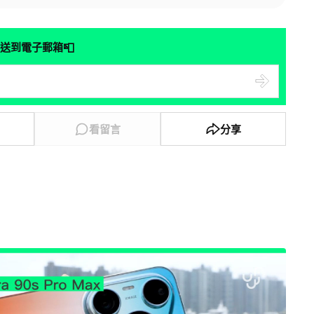
📮
送到電子郵箱
看留言
分享