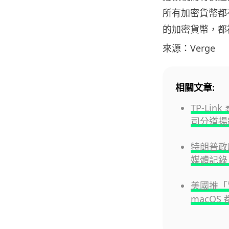
所有加密貨幣都有
的加密貨幣，都
來源：Verge
相關文章:
TP-Li
司分道揚
特朗普政
媒體記錄 
美國推「電
macOS