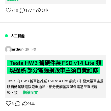
710
177
分享
↗
人工智能
arthur
20 小時
Tesla HW3 舊硬件裝 FSD v14 Lite 頻
現過熱 部分電腦損毀車主須自費維修
Tesla 向 HW3 舊車款推送 FSD v14 Lite 系統，引發大量車主反
映自動駕駛電腦嚴重過熱，部分更觸發高溫保護甚至直接燒
閱讀全文
毀，須...
6
分享