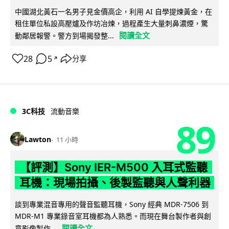
中國湖北黃石一名男子見金價高企，利用 AI 自學提煉黃金，在
租住單位私設高壓爐及作坊冶煉，過程產生大量刺鼻濃煙，驚
閱讀全文
動鄰居報警。警方到場揭發整...
28
5
分享
↗
3C科技
流動音樂
89
Lawton
11 小時
【評測】Sony IER-M500 入耳式監聽
耳機：現場拍攝、後製監聽與人聲利器
談到專業混音專用的聲音監聽耳機，Sony 經典 MDR-7506 到
MDR-M1 專業錄音室耳機都為人熟悉。而現在舞台製作者與創
閱讀全文
意影像製作...