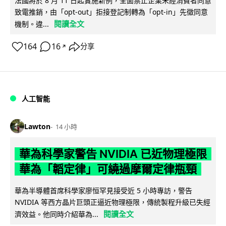
法國將於 8 月 11 日起實施新例，全面禁止企業未經消費者同意
致電推銷，由「opt-out」拒接登記制轉為「opt-in」先徵同意
閱讀全文
機制。違...
164
16
分享
↗
人工智能
Lawton
14 小時
華為科學家警告 NVIDIA 已近物理極限
華為「韜定律」可繞過摩爾定律瓶頸
華為半導體首席科學家廖恒罕見接受近 5 小時專訪，警告
NVIDIA 等西方晶片巨頭正逼近物理極限，傳統製程升級已失經
閱讀全文
濟效益。他同時介紹華為...