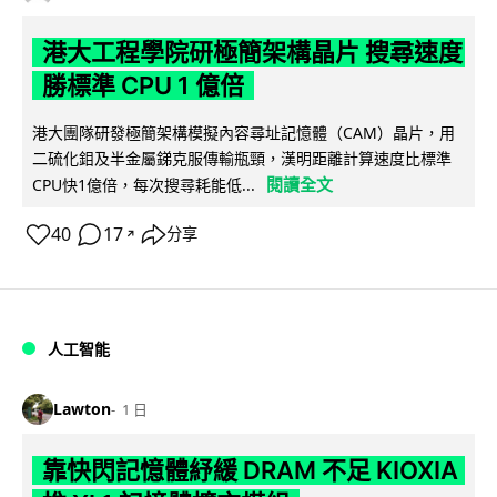
港大工程學院研極簡架構晶片 搜尋速度
勝標準 CPU 1 億倍
港大團隊研發極簡架構模擬內容尋址記憶體（CAM）晶片，用
二硫化鉬及半金屬銻克服傳輸瓶頸，漢明距離計算速度比標準
閱讀全文
CPU快1億倍，每次搜尋耗能低...
40
17
分享
↗
人工智能
Lawton
1 日
靠快閃記憶體紓緩 DRAM 不足 KIOXIA