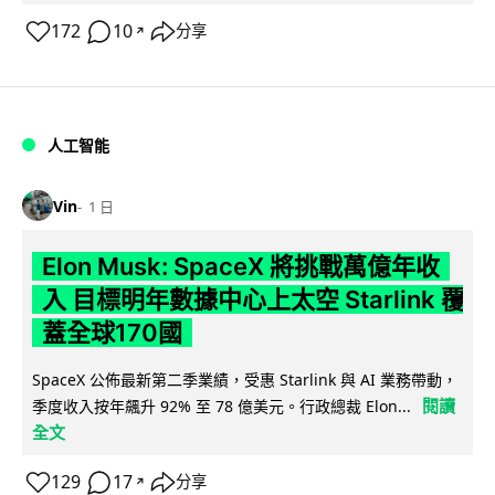
172
10
分享
↗
人工智能
Vin
1 日
Elon Musk: SpaceX 將挑戰萬億年收
入 目標明年數據中心上太空 Starlink 覆
蓋全球170國
SpaceX 公佈最新第二季業績，受惠 Starlink 與 AI 業務帶動，
閱讀
季度收入按年飆升 92% 至 78 億美元。行政總裁 Elon...
全文
129
17
分享
↗