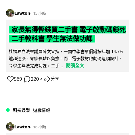
Lawton
15 小時
家長無得慳錢買二手書 電子啟動碼鎖死
二手教科書 學生無法做功課
社福界立法會議員陳文宜指，一間中學書單價錢按年加 14.7%
遠超通漲，令家長難以負擔。而且電子教材啟動碼這項設計，
閱讀全文
令學生無法完成功課，二手...
569
220
分享
↗
科技娛樂
遊戲情報
Lawton
16 小時