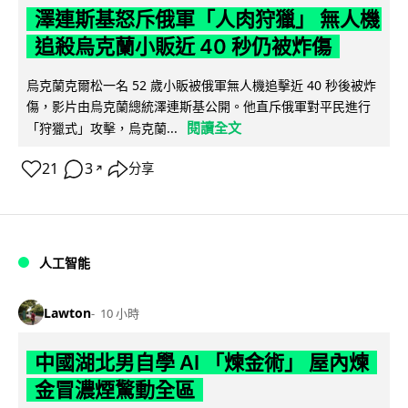
澤連斯基怒斥俄軍「人肉狩獵」 無人機
追殺烏克蘭小販近 40 秒仍被炸傷
烏克蘭克爾松一名 52 歲小販被俄軍無人機追擊近 40 秒後被炸
傷，影片由烏克蘭總統澤連斯基公開。他直斥俄軍對平民進行
閱讀全文
「狩獵式」攻擊，烏克蘭...
21
3
分享
↗
人工智能
Lawton
10 小時
中國湖北男自學 AI 「煉金術」 屋內煉
金冒濃煙驚動全區