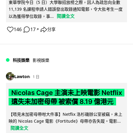
東華學院今日（5 日）大學聯招放榜之際，因人為疏忽向全數
11,139 名課程申請人錯誤發出取錄通知電郵，令大批考生一度
閱讀全文
以為獲得學位取錄，事...
146
17
分享
↗
科技娛樂
影視娛樂
Lawton
1 日
Nicolas Cage 主演未上映電影 Netflix
遺失未加密母帶 被索償 8.19 億港元
【唔見未加密母帶咁大件事】Netflix 洛杉磯辦公室被竊，未上
映的 Nicolas Cage 電影《Fortitude》母帶亦告失蹤。電影...
閱讀全文