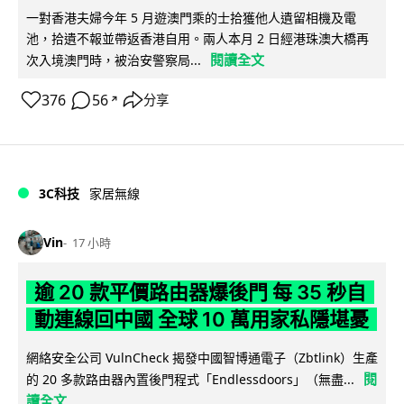
一對香港夫婦今年 5 月遊澳門乘的士拾獲他人遺留相機及電
池，拾遺不報並帶返香港自用。兩人本月 2 日經港珠澳大橋再
閱讀全文
次入境澳門時，被治安警察局...
376
56
分享
↗
3C科技
家居無線
Vin
17 小時
逾 20 款平價路由器爆後門 每 35 秒自
動連線回中國 全球 10 萬用家私隱堪憂
網絡安全公司 VulnCheck 揭發中國智博通電子（Zbtlink）生產
閱
的 20 多款路由器內置後門程式「Endlessdoors」（無盡...
讀全文