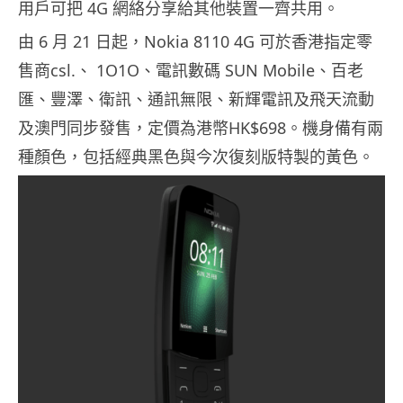
用戶可把 4G 網絡分享給其他裝置一齊共用。
由 6 月 21 日起，Nokia 8110 4G 可於香港指定零
售商csl.、 1O1O、電訊數碼 SUN Mobile、百老
匯、豐澤、衛訊、通訊無限、新輝電訊及飛天流動
及澳門同步發售，定價為港幣HK$698。機身備有兩
種顏色，包括經典黑色與今次復刻版特製的黃色。