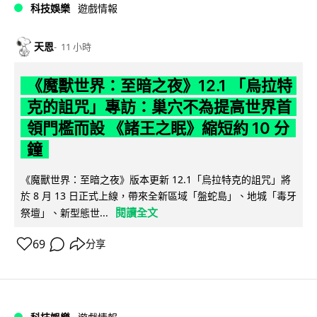
科技娛樂
遊戲情報
天恩
11 小時
《魔獸世界：至暗之夜》12.1 「烏拉特
克的詛咒」專訪：巢穴不為提高世界首
領門檻而設 《諸王之眠》縮短約 10 分
鐘
《魔獸世界：至暗之夜》版本更新 12.1「烏拉特克的詛咒」將
於 8 月 13 日正式上線，帶來全新區域「盤蛇島」、地城「毒牙
閱讀全文
祭壇」、新型態世...
69
分享