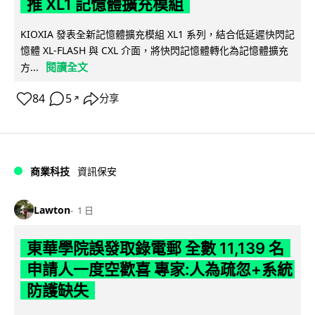
推 XL1 記憶體擴充模組
KIOXIA 發表全新記憶體擴充模組 XL1 系列，結合低延遲快閃記
憶體 XL-FLASH 與 CXL 介面，將快閃記憶體轉化為記憶體擴充
閱讀全文
方...
84
5
分享
↗
商業科技
資訊保安
Lawton
1 日
東華學院誤發取錄電郵 全數 11,139 名
申請人一度空歡喜 專家:人為疏忽+系統
防護缺失