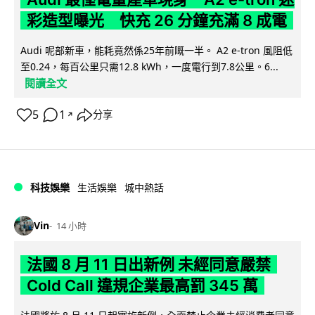
彩造型曝光 快充 26 分鐘充滿 8 成電
Audi 呢部新車，能耗竟然係25年前嘅一半。 A2 e-tron 風阻低
至0.24，每百公里只需12.8 kWh，一度電行到7.8公里。6...
閱讀全文
5
1
分享
↗
科技娛樂
生活娛樂
城中熱話
Vin
14 小時
法國 8 月 11 日出新例 未經同意嚴禁
Cold Call 違規企業最高罰 345 萬