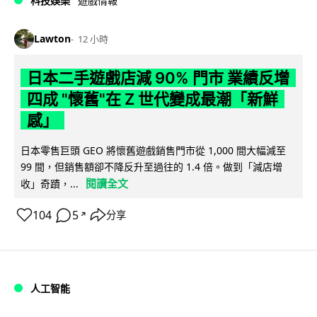
科技娛樂
遊戲情報
Lawton
12 小時
日本二手遊戲店減 90% 門市 業績反增
四成 "懷舊"在 Z 世代變成最潮「新鮮
感」
日本零售巨頭 GEO 將懷舊遊戲銷售門市從 1,000 間大幅減至
99 間，但銷售額卻不降反升至過往的 1.4 倍。做到「減店增
閱讀全文
收」奇蹟，...
104
5
分享
↗
人工智能