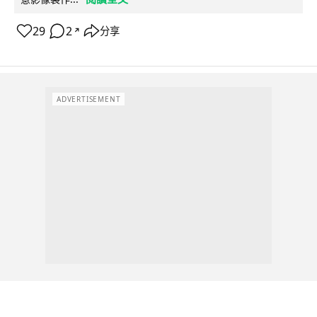
29
2
分享
↗
ADVERTISEMENT