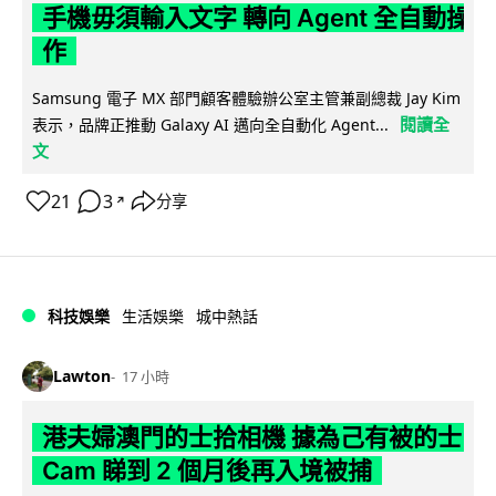
手機毋須輸入文字 轉向 Agent 全自動操
作
Samsung 電子 MX 部門顧客體驗辦公室主管兼副總裁 Jay Kim
閱讀全
表示，品牌正推動 Galaxy AI 邁向全自動化 Agent...
文
21
3
分享
↗
科技娛樂
生活娛樂
城中熱話
Lawton
17 小時
港夫婦澳門的士拾相機 據為己有被的士
Cam 睇到 2 個月後再入境被捕