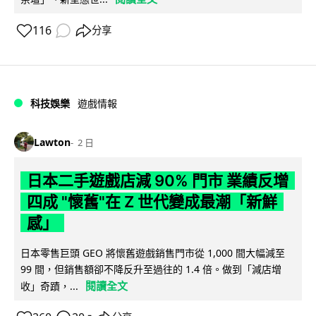
116
分享
科技娛樂
遊戲情報
Lawton
2 日
日本二手遊戲店減 90% 門市 業績反增
四成 "懷舊"在 Z 世代變成最潮「新鮮
感」
日本零售巨頭 GEO 將懷舊遊戲銷售門市從 1,000 間大幅減至
99 間，但銷售額卻不降反升至過往的 1.4 倍。做到「減店增
閱讀全文
收」奇蹟，...