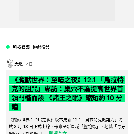
科技娛樂
遊戲情報
天恩
2 日
《魔獸世界：至暗之夜》12.1 「烏拉特
克的詛咒」專訪：巢穴不為提高世界首
領門檻而設 《諸王之眠》縮短約 10 分
鐘
《魔獸世界：至暗之夜》版本更新 12.1「烏拉特克的詛咒」將
於 8 月 13 日正式上線，帶來全新區域「盤蛇島」、地城「毒牙
閱讀全文
祭壇」、新型態世...