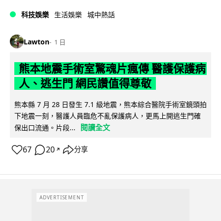
科技娛樂
生活娛樂
城中熱話
Lawton
1 日
熊本地震手術室驚魂片瘋傳 醫護保護病
人、逃生門 網民讚值得尊敬
熊本縣 7 月 28 日發生 7.1 級地震，熊本綜合醫院手術室鏡頭拍
下地震一刻，醫護人員臨危不亂保護病人，更馬上開逃生門確
閱讀全文
保出口流通。片段...
67
20
分享
↗
ADVERTISEMENT