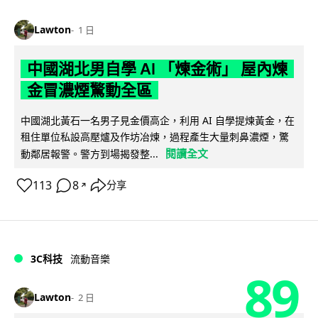
Lawton
1 日
中國湖北男自學 AI 「煉金術」 屋內煉
金冒濃煙驚動全區
中國湖北黃石一名男子見金價高企，利用 AI 自學提煉黃金，在
租住單位私設高壓爐及作坊冶煉，過程產生大量刺鼻濃煙，驚
閱讀全文
動鄰居報警。警方到場揭發整...
113
8
分享
↗
3C科技
流動音樂
89
Lawton
2 日