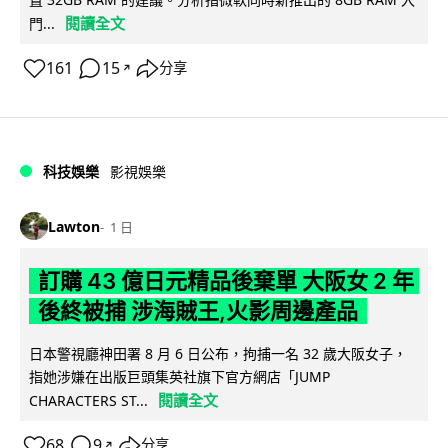
閱讀全文
門...
161
15
分享
↗
科技娛樂
影視娛樂
Lawton
1 日
訂購 43 億日元精品後棄單 大阪女 2 年
後終被捕 涉海賊王,火影周邊產品
日本警視廳神田署 8 月 6 日公布，拘捕一名 32 歲大阪女子，
指她涉嫌在出版巨頭集英社旗下官方網店「JUMP
閱讀全文
CHARACTERS ST...
68
9
分享
↗