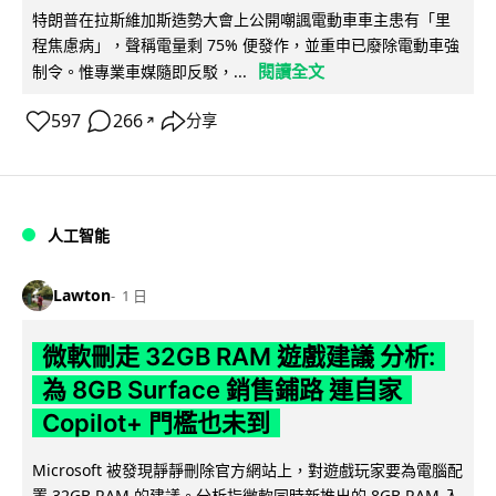
特朗普在拉斯維加斯造勢大會上公開嘲諷電動車車主患有「里
程焦慮病」，聲稱電量剩 75% 便發作，並重申已廢除電動車強
閱讀全文
制令。惟專業車媒隨即反駁，...
597
266
分享
↗
人工智能
Lawton
1 日
微軟刪走 32GB RAM 遊戲建議 分析:
為 8GB Surface 銷售鋪路 連自家
Copilot+ 門檻也未到
Microsoft 被發現靜靜刪除官方網站上，對遊戲玩家要為電腦配
置 32GB RAM 的建議。分析指微軟同時新推出的 8GB RAM 入