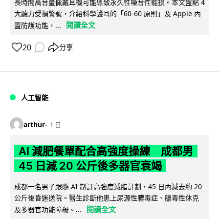
長時間高音量佩戴耳機可能導致永久性噪音性聽損。本文盤點 4
大聽力受損警號，介紹科學護耳的「60-60 原則」及 Apple 內
閱讀全文
置防護功能，...
20
分享
人工智能
arthur
1 日
AI 減肥餐單配合高強度操練 成都男
45 日減 20 公斤後多器官衰竭
成都一名男子跟隨 AI 制訂高強度減脂計劃，45 日內減去約 20
公斤後昏迷送院。醫生診斷他患上尿源性膿毒症、膿毒性休克
閱讀全文
及多器官功能障礙。...