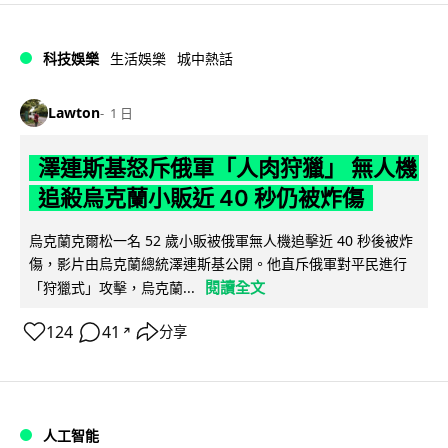
科技娛樂
生活娛樂
城中熱話
Lawton
1 日
澤連斯基怒斥俄軍「人肉狩獵」 無人機
追殺烏克蘭小販近 40 秒仍被炸傷
烏克蘭克爾松一名 52 歲小販被俄軍無人機追擊近 40 秒後被炸
傷，影片由烏克蘭總統澤連斯基公開。他直斥俄軍對平民進行
閱讀全文
「狩獵式」攻擊，烏克蘭...
124
41
分享
↗
人工智能