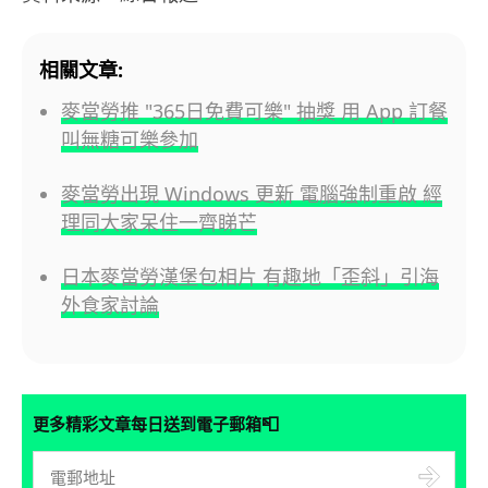
相關文章:
麥當勞推 "365日免費可樂" 抽獎 用 App 訂餐
叫無糖可樂參加
麥當勞出現 Windows 更新 電腦強制重啟 經
理同大家呆住一齊睇芒
日本麥當勞漢堡包相片 有趣地「歪斜」引海
外食家討論
📮
更多精彩文章每日送到電子郵箱