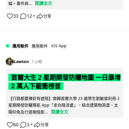
閱讀全文
幅。事件與...
33
12
分享
↗
iOS App
應用軟件
應用軟件
Lawton
7 小時
首爾大生 2 星期開發防曬地圖 一日暴增
2 萬人下載衝榜首
【行路都要揀好有遮陰】南韓首爾大學 23 歲學生劉敏俊利用 2
星期開發防曬導航 App「走向陰涼處」，結合建築物高度、太
閱讀全文
陽仰角及行道樹陰影...
60
3
分享
↗