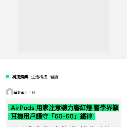
科技娛樂
生活科技
健康
arthur
1 日
AirPods 用家注意聽力響紅燈 醫學界籲
耳機用戶謹守「60-60」鐵律