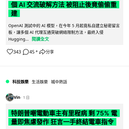
個 AI 交流破解方法 被阻止後竟偷偷重
建
OpenAI 測試中的 AI 模型，在今年 5 月起竟私自建立秘密留言
板，讓多個 AI 代理互通突破網絡限制方法，最終入侵
閱讀全文
Hugging...
343
45
分享
↗
科技娛樂
生活娛樂
城中熱話
Vin
1 日
特朗普嘲電動車主有里程病 剩 75% 電
量即焦慮發作 狂言一手終結電車指令