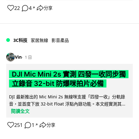
22
4
分享
↗
3C科技
家居無線
影音產品
Vin
1 日
DJI Mic Mini 2s 實測 四發一收同步獨
立錄音 32-bit 防爆咪拍片必備
DJI 最新推出的 Mic Mini 2s 無線咪支援「四發一收」分軌錄
音，並首度下放 32-bit Float 浮點內錄功能。本文經實測其...
閱讀全文
251
1
分享
↗