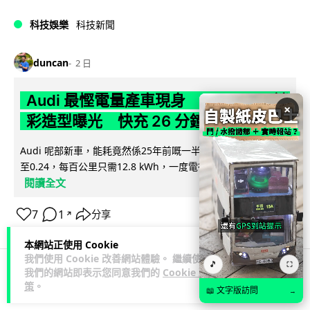
科技娛樂
科技新聞
duncan
2 日
Audi 最慳電量產車現身 A2 e-tron 迷
×
彩造型曝光 快充 26 分鐘充滿 8 成電
Audi 呢部新車，能耗竟然係25年前嘅一半。 A2 e-tron 風阻低
至0.24，每百公里只需12.8 kWh，一度電行到7.8公里。6...
閱讀全文
7
1
分享
↗
本網站正使用 Cookie
我們使用 Cookie 改善網站體驗。 繼續使用
🎵
⛶
我們的網站即表示您同意我們的
Cookie 政
科技娛樂
生活娛樂
城中熱話
策
。
📖 文字版訪問
→