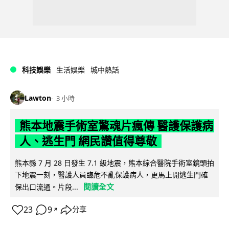
科技娛樂
生活娛樂
城中熱話
Lawton
3 小時
熊本地震手術室驚魂片瘋傳 醫護保護病
人、逃生門 網民讚值得尊敬
熊本縣 7 月 28 日發生 7.1 級地震，熊本綜合醫院手術室鏡頭拍
下地震一刻，醫護人員臨危不亂保護病人，更馬上開逃生門確
閱讀全文
保出口流通。片段...
23
9
分享
↗