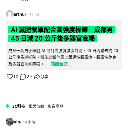
arthur
7 小時
AI 減肥餐單配合高強度操練 成都男
45 日減 20 公斤後多器官衰竭
成都一名男子跟隨 AI 制訂高強度減脂計劃，45 日內減去約 20
公斤後昏迷送院。醫生診斷他患上尿源性膿毒症、膿毒性休克
閱讀全文
及多器官功能障礙。...
10
2
分享
↗
3C科技
家居無線
影音產品
Vin
19 小時