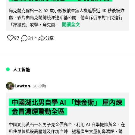
烏克蘭克爾松一名 52 歲小販被俄軍無人機追擊近 40 秒後被炸
傷，影片由烏克蘭總統澤連斯基公開。他直斥俄軍對平民進行
閱讀全文
「狩獵式」攻擊，烏克蘭...
97
31
分享
↗
人工智能
Lawton
20 小時
中國湖北男自學 AI 「煉金術」 屋內煉
金冒濃煙驚動全區
中國湖北黃石一名男子見金價高企，利用 AI 自學提煉黃金，在
租住單位私設高壓爐及作坊冶煉，過程產生大量刺鼻濃煙，驚