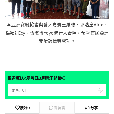
▲亞洲賽艇協會與藝人嘉賓王維德、郭浩皇Alex、
楊穎妍Icy、伍淑怡Yoyo進行大合照，
預祝首屆亞洲
賽艇錦標賽成功。
📮
更多精彩文章每日送到電子郵箱
讚好
0
看留言
分享