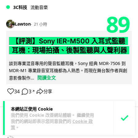
3C科技
流動音樂
89
Lawton
21 小時
【評測】Sony IER-M500 入耳式監聽
耳機：現場拍攝、後製監聽與人聲利器
談到專業混音專用的聲音監聽耳機，Sony 經典 MDR-7506 到
MDR-M1 專業錄音室耳機都為人熟悉。而現在舞台製作者與創
閱讀全文
意影像製作...
34
3
分享
↗
本網站正使用 Cookie
我們使用 Cookie 改善網站體驗。 繼續使用
我們的網站即表示您同意我們的
Cookie 政
科技娛樂
遊戲情報
策
。