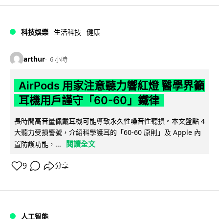
科技娛樂
生活科技
健康
arthur
6 小時
AirPods 用家注意聽力響紅燈 醫學界籲
耳機用戶謹守「60-60」鐵律
長時間高音量佩戴耳機可能導致永久性噪音性聽損。本文盤點 4
大聽力受損警號，介紹科學護耳的「60-60 原則」及 Apple 內
閱讀全文
置防護功能，...
9
分享
人工智能