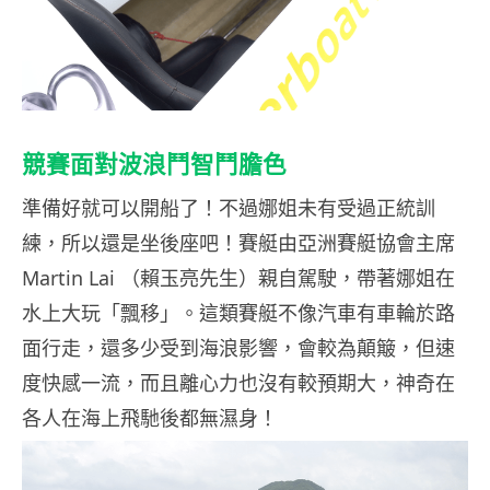
競賽面對波浪鬥智鬥膽色
準備好就可以開船了！不過娜姐未有受過正統訓
練，所以還是坐後座吧！賽艇由亞洲賽艇協會主席
Martin Lai （賴玉亮先生）親自駕駛，帶著娜姐在
水上大玩「飄移」。這類賽艇不像汽車有車輪於路
面行走，還多少受到海浪影響，會較為顛簸，但速
度快感一流，而且離心力也沒有較預期大，神奇在
各人在海上飛馳後都無濕身！