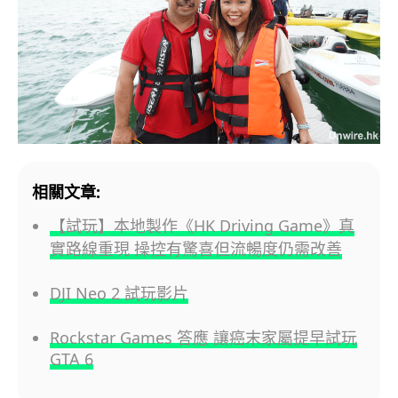
相關文章:
【試玩】本地製作《HK Driving Game》真
實路線重現 操控有驚喜但流暢度仍需改善
DJI Neo 2 試玩影片
Rockstar Games 答應 讓癌末家屬提早試玩
GTA 6