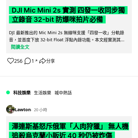
DJI Mic Mini 2s 實測 四發一收同步獨
立錄音 32-bit 防爆咪拍片必備
DJI 最新推出的 Mic Mini 2s 無線咪支援「四發一收」分軌錄
音，並首度下放 32-bit Float 浮點內錄功能。本文經實測其...
閱讀全文
256
1
分享
↗
科技娛樂
生活娛樂
城中熱話
Lawton
20 小時
澤連斯基怒斥俄軍「人肉狩獵」 無人機
追殺烏克蘭小販近 40 秒仍被炸傷