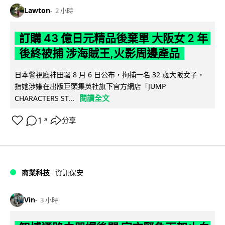
Lawton
2 小時
訂購 43 億日元精品後棄單 大阪女 2 年
後終被捕 涉海賊王,火影周邊產品
日本警視廳神田署 8 月 6 日公布，拘捕一名 32 歲大阪女子，
指她涉嫌在出版巨頭集英社旗下官方網店「JUMP
閱讀全文
CHARACTERS ST...
1
分享
↗
商業科技
資訊保安
Vin
3 小時