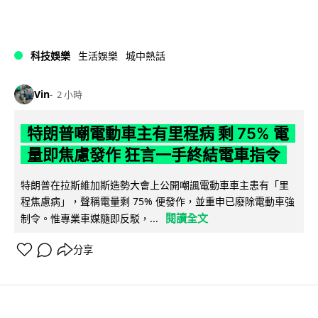
科技娛樂
生活娛樂
城中熱話
Vin
2 小時
特朗普嘲電動車主有里程病 剩 75% 電
量即焦慮發作 狂言一手終結電車指令
特朗普在拉斯維加斯造勢大會上公開嘲諷電動車車主患有「里
程焦慮病」，聲稱電量剩 75% 便發作，並重申已廢除電動車強
閱讀全文
制令。惟專業車媒隨即反駁，...
分享