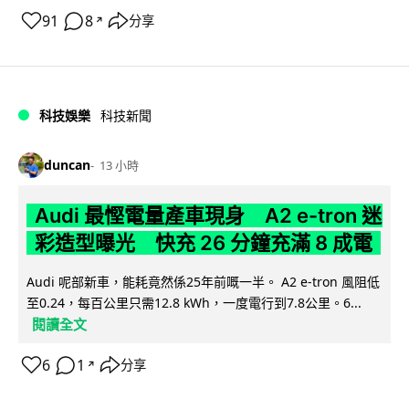
91
8
分享
↗
科技娛樂
科技新聞
duncan
13 小時
Audi 最慳電量產車現身 A2 e-tron 迷
彩造型曝光 快充 26 分鐘充滿 8 成電
Audi 呢部新車，能耗竟然係25年前嘅一半。 A2 e-tron 風阻低
至0.24，每百公里只需12.8 kWh，一度電行到7.8公里。6...
閱讀全文
6
1
分享
↗