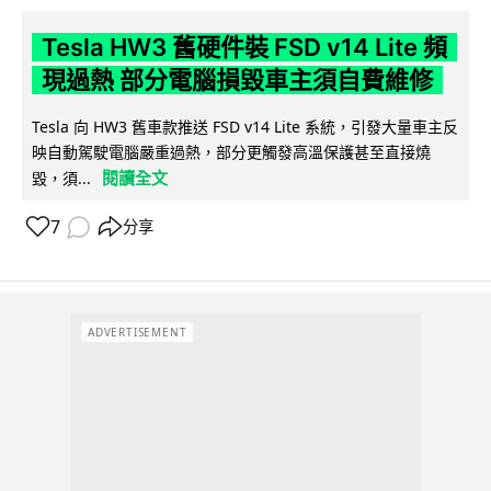
Tesla HW3 舊硬件裝 FSD v14 Lite 頻
現過熱 部分電腦損毀車主須自費維修
Tesla 向 HW3 舊車款推送 FSD v14 Lite 系統，引發大量車主反
映自動駕駛電腦嚴重過熱，部分更觸發高溫保護甚至直接燒
閱讀全文
毀，須...
7
分享
ADVERTISEMENT