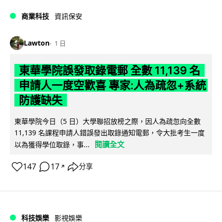
商業科技
資訊保安
Lawton
1 日
東華學院誤發取錄電郵 全數 11,139 名
申請人一度空歡喜 專家:人為疏忽+系統
防護缺失
東華學院今日（5 日）大學聯招放榜之際，因人為疏忽向全數
11,139 名課程申請人錯誤發出取錄通知電郵，令大批考生一度
閱讀全文
以為獲得學位取錄，事...
147
17
分享
↗
科技娛樂
影視娛樂