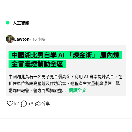
人工智能
Lawton
10 小時
中國湖北男自學 AI 「煉金術」 屋內煉
金冒濃煙驚動全區
中國湖北黃石一名男子見金價高企，利用 AI 自學提煉黃金，在
租住單位私設高壓爐及作坊冶煉，過程產生大量刺鼻濃煙，驚
閱讀全文
動鄰居報警。警方到場揭發整...
62
6
分享
↗