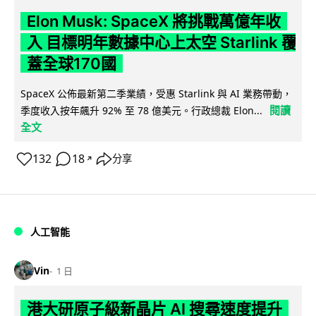
Elon Musk: SpaceX 將挑戰萬億年收
入 目標明年數據中心上太空 Starlink 覆
蓋全球170國
SpaceX 公佈最新第二季業績，受惠 Starlink 與 AI 業務帶動，
閱讀
季度收入按年飆升 92% 至 78 億美元。行政總裁 Elon...
全文
132
18
分享
↗
人工智能
Vin
1 日
港大研原子級新晶片 AI 搜尋速度提升