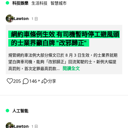
科技娛樂
生活科技
智慧城市
Lawton
1 日
網約車條例生效 有司機暫時停工避風頭
的士業界籲白牌 "改邪歸正"
規管網約車法例大部分條文已於 8 月 3 日生效，的士業界就期
望白牌車司機，能夠「改邪歸正」回流駕駛的士。新例大幅提
閱讀全文
高罰則，首次定罪最高罰款...
205
146
分享
↗
人工智能
Lawton
1 日