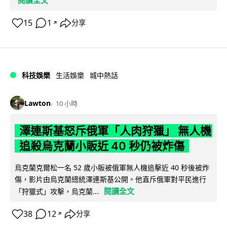
15
1
分享
↗
科技娛樂
生活娛樂
城中熱話
Lawton
10 小時
澤連斯基怒斥俄軍「人肉狩獵」 無人機
追殺烏克蘭小販近 40 秒仍被炸傷
烏克蘭克爾松一名 52 歲小販被俄軍無人機追擊近 40 秒後被炸
傷，影片由烏克蘭總統澤連斯基公開。他直斥俄軍對平民進行
閱讀全文
「狩獵式」攻擊，烏克蘭...
38
12
分享
↗