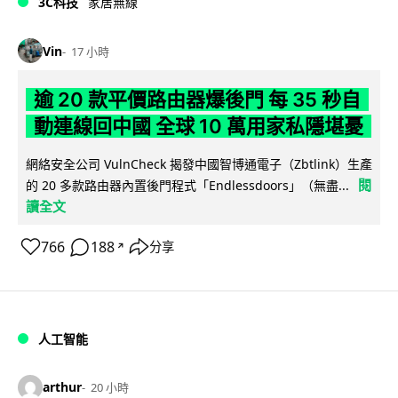
3C科技
家居無線
Vin
17 小時
逾 20 款平價路由器爆後門 每 35 秒自
動連線回中國 全球 10 萬用家私隱堪憂
網絡安全公司 VulnCheck 揭發中國智博通電子（Zbtlink）生產
閱
的 20 多款路由器內置後門程式「Endlessdoors」（無盡...
讀全文
766
188
分享
↗
人工智能
arthur
20 小時