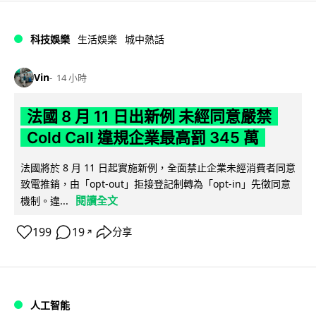
科技娛樂
生活娛樂
城中熱話
Vin
14 小時
法國 8 月 11 日出新例 未經同意嚴禁
Cold Call 違規企業最高罰 345 萬
法國將於 8 月 11 日起實施新例，全面禁止企業未經消費者同意
致電推銷，由「opt-out」拒接登記制轉為「opt-in」先徵同意
閱讀全文
機制。違...
199
19
分享
↗
人工智能