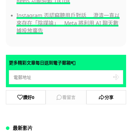
Reels 功能迎戰 TikTok
Instagram 否認竊聽用戶對話 澄清一直以
來存在「陰謀論」 Meta 將利用 AI 聊天數
據投放廣告
📮
更多精彩文章每日送到電子郵箱
讚好
0
看留言
分享
最新影片