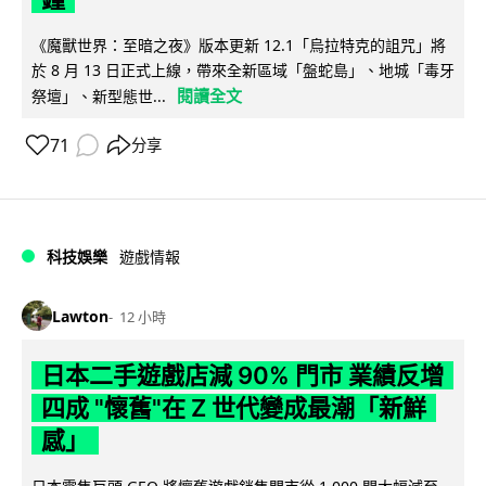
《魔獸世界：至暗之夜》版本更新 12.1「烏拉特克的詛咒」將
於 8 月 13 日正式上線，帶來全新區域「盤蛇島」、地城「毒牙
閱讀全文
祭壇」、新型態世...
71
分享
科技娛樂
遊戲情報
Lawton
12 小時
日本二手遊戲店減 90% 門市 業績反增
四成 "懷舊"在 Z 世代變成最潮「新鮮
感」