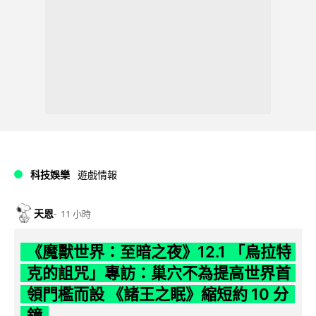
科技娛樂
遊戲情報
天恩
11 小時
《魔獸世界：至暗之夜》12.1 「烏拉特
克的詛咒」專訪：巢穴不為提高世界首
領門檻而設 《諸王之眠》縮短約 10 分
鐘