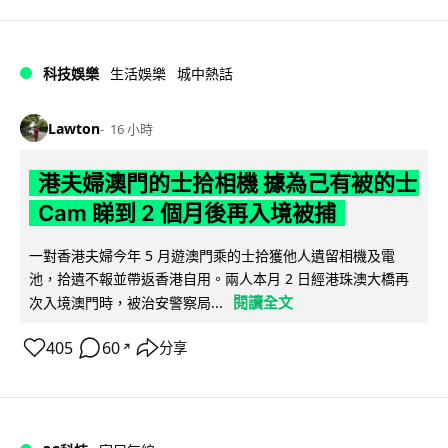
科技娛樂
生活娛樂
城中熱話
Lawton
16 小時
港夫婦澳門的士拾相機 據為己有被的士
Cam 睇到 2 個月後再入境被捕
一對香港夫婦今年 5 月遊澳門乘的士拾獲他人遺留相機及電
池，拾遺不報並帶返香港自用。兩人本月 2 日經港珠澳大橋再
閱讀全文
次入境澳門時，被治安警察局...
405
60
分享
↗