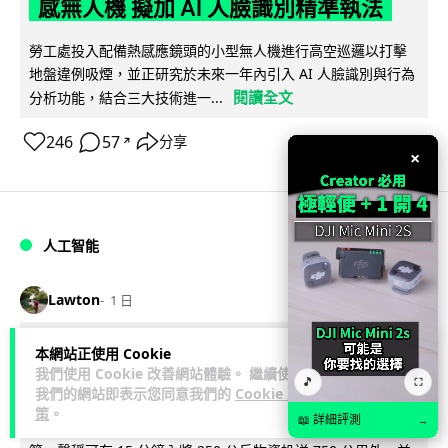
感無人機 擬加 AI 人臉識別精準執法
勞工處投入配備熱感應鏡頭的小型無人機進行高空巡邏以打擊
地盤違例吸煙，並正研究於未來一年內引入 AI 人臉識別與行為
閱讀全文
分析功能，結合三大技術進一...
246
57
分享
↗
×
人工智能
Lawton
1 日
貨運火箭 沖繩飛台灣僅需 15 分鐘 Hop
本網站正使用 Cookie
我們使用 Cookie 改善網站體驗。 繼續使用
Aero 將 550 磅貨物運送至 725 公里外
🎵
⛶
我們的網站即表示您同意我們的
Cookie 政
策
。
📖 詳細評測
→
【真正用火箭送貨】美國初創 Hop Aero 公開自動駕駛貨運火