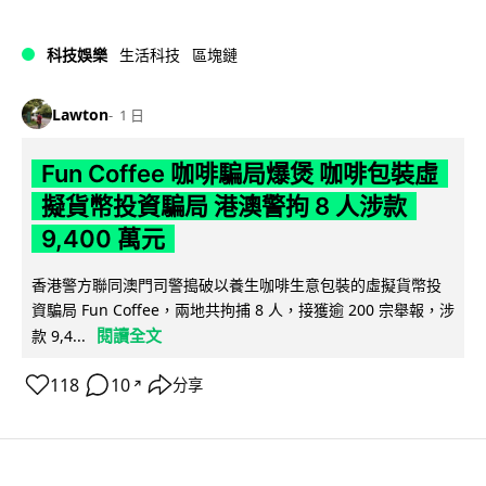
科技娛樂
生活科技
區塊鏈
Lawton
1 日
Fun Coffee 咖啡騙局爆煲 咖啡包裝虛
擬貨幣投資騙局 港澳警拘 8 人涉款
9,400 萬元
香港警方聯同澳門司警搗破以養生咖啡生意包裝的虛擬貨幣投
資騙局 Fun Coffee，兩地共拘捕 8 人，接獲逾 200 宗舉報，涉
閱讀全文
款 9,4...
118
10
分享
↗