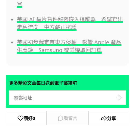
買
美國 AI 晶片貨件秘密嵌入追蹤器 希望查出
走私流向 中方嚴正抗議
美國初步裁定京東方侵權 影響 Apple 產品
供應鏈 Samsung 或乘機取回訂單
📮
更多精彩文章每日送到電子郵箱
讚好
0
看留言
分享