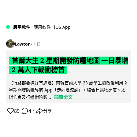
iOS App
應用軟件
應用軟件
Lawton
1 日
首爾大生 2 星期開發防曬地圖 一日暴增
2 萬人下載衝榜首
【行路都要揀好有遮陰】南韓首爾大學 23 歲學生劉敏俊利用 2
星期開發防曬導航 App「走向陰涼處」，結合建築物高度、太
閱讀全文
陽仰角及行道樹陰影...
89
4
分享
↗