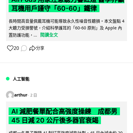
耳機用戶謹守「60-60」鐵律
長時間高音量佩戴耳機可能導致永久性噪音性聽損。本文盤點 4
大聽力受損警號，介紹科學護耳的「60-60 原則」及 Apple 內
閱讀全文
置防護功能，...
20
分享
人工智能
arthur
2 日
AI 減肥餐單配合高強度操練 成都男
45 日減 20 公斤後多器官衰竭
成都一名男子跟隨 AI 制訂高強度減脂計劃，45 日內減去約 20