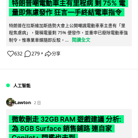
特朗普嘲電動車主有里程病 剩 75% 電
量即焦慮發作 狂言一手終結電車指令
特朗普在拉斯維加斯造勢大會上公開嘲諷電動車車主患有「里
程焦慮病」，聲稱電量剩 75% 便發作，並重申已廢除電動車強
閱讀全文
制令。惟專業車媒隨即反駁，...
632
279
分享
↗
人工智能
Lawton
2 日
微軟刪走 32GB RAM 遊戲建議 分析:
為 8GB Surface 銷售鋪路 連自家
Copilot+ 門檻也未到