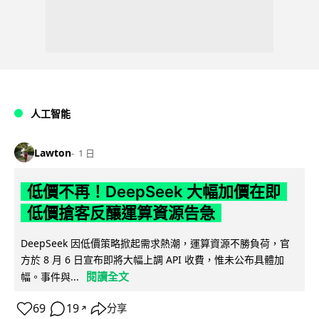
人工智能
Lawton
1 日
低價不再！DeepSeek 大幅加價在即
低價搶客反釀運算資源告急
DeepSeek 因低價策略掀起需求熱潮，運算資源不勝負荷，官
方於 8 月 6 日宣布即將大幅上調 API 收費，惟未公布具體加
閱讀全文
幅。事件與...
69
19
分享
↗