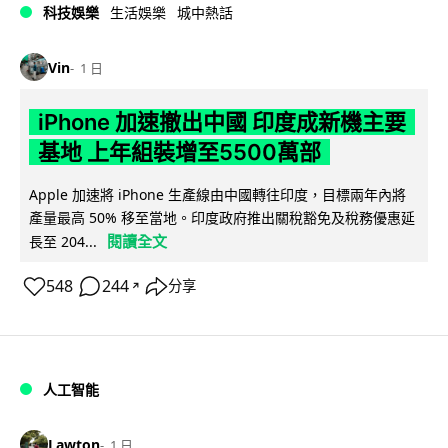
科技娛樂
生活娛樂
城中熱話
Vin
1 日
iPhone 加速撤出中國 印度成新機主要
基地 上年組裝增至5500萬部
Apple 加速將 iPhone 生產線由中國轉往印度，目標兩年內將
產量最高 50% 移至當地。印度政府推出關稅豁免及稅務優惠延
閱讀全文
長至 204...
548
244
分享
↗
人工智能
Lawton
1 日