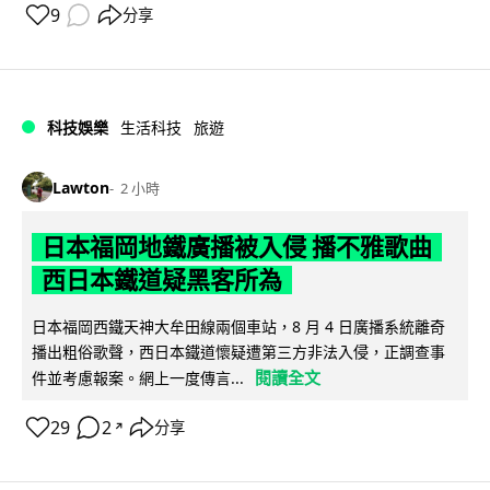
9
分享
科技娛樂
生活科技
旅遊
Lawton
2 小時
日本福岡地鐵廣播被入侵 播不雅歌曲
西日本鐵道疑黑客所為
日本福岡西鐵天神大牟田線兩個車站，8 月 4 日廣播系統離奇
播出粗俗歌聲，西日本鐵道懷疑遭第三方非法入侵，正調查事
閱讀全文
件並考慮報案。網上一度傳言...
29
2
分享
↗