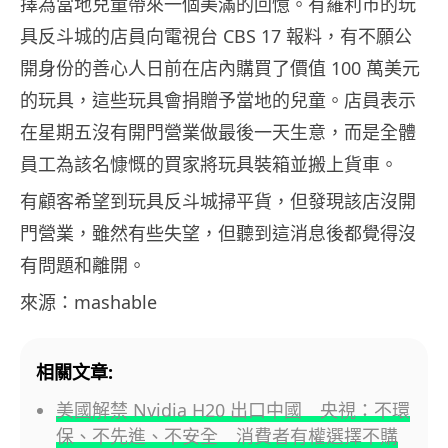
擇為當地兒童帶來一個美滿的回憶。有羅利市的玩
具反斗城的店員向電視台 CBS 17 報料，有不願公
開身份的善心人日前在店內購買了價值 100 萬美元
的玩具，這些玩具會捐贈予當地的兒童。店員表示
在星期五沒有開門營業做最後一天生意，而是全體
員工為該名慷慨的買家將玩具裝箱並搬上貨車。
有顧客希望到玩具反斗城掃平貨，但發現該店沒開
門營業，雖然有些失望，但聽到這消息後都覺得沒
有問題和離開。
來源：mashable
相關文章:
美國解禁 Nvidia H20 出口中國 央視：不環
保、不先進、不安全 消費者有權選擇不購