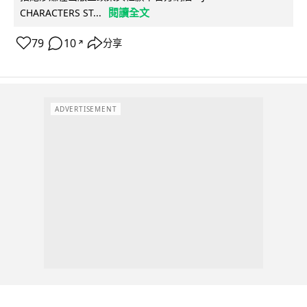
閱讀全文
CHARACTERS ST...
79
10
分享
↗
ADVERTISEMENT