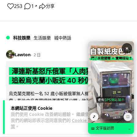
253
1
分享
↗
科技娛樂
生活娛樂
城中熱話
×
Lawton
2 日
澤連斯基怒斥俄軍「人肉狩獵」 無人機
追殺烏克蘭小販近 40 秒仍被炸傷
烏克蘭克爾松一名 52 歲小販被俄軍無人機追擊近 40 秒後被炸
傷，影片由烏克蘭總統澤連斯基公開。他直斥俄軍對平民進行
閱讀全文
「狩獵式」攻擊，烏克蘭...
本網站正使用 Cookie
我們使用 Cookie 改善網站體驗。 繼續使用
🎵
⛶
我們的網站即表示您同意我們的
Cookie 政
138
41
分享
↗
策
。
📖 文字版訪問
→