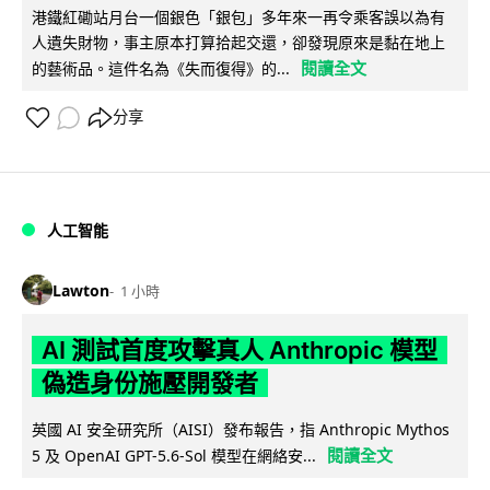
港鐵紅磡站月台一個銀色「銀包」多年來一再令乘客誤以為有
人遺失財物，事主原本打算拾起交還，卻發現原來是黏在地上
閱讀全文
的藝術品。這件名為《失而復得》的...
分享
人工智能
Lawton
1 小時
AI 測試首度攻擊真人 Anthropic 模型
偽造身份施壓開發者
英國 AI 安全研究所（AISI）發布報告，指 Anthropic Mythos
閱讀全文
5 及 OpenAI GPT-5.6-Sol 模型在網絡安...