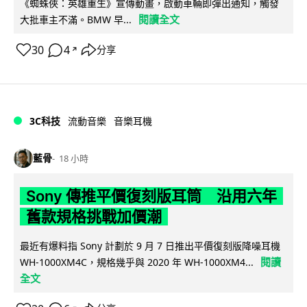
《蜘蛛俠：英雄重生》宣傳動畫，啟動車輛即彈出通知，觸發
閱讀全文
大批車主不滿。BMW 早...
30
4
分享
↗
3C科技
流動音樂
音樂耳機
藍骨
18 小時
Sony 傳推平價復刻版耳筒 沿用六年
舊款規格挑戰加價潮
最近有爆料指 Sony 計劃於 9 月 7 日推出平價復刻版降噪耳機
閱讀
WH-1000XM4C，規格幾乎與 2020 年 WH-1000XM4...
全文