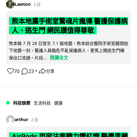
Lawton
2 日
熊本地震手術室驚魂片瘋傳 醫護保護病
人、逃生門 網民讚值得尊敬
熊本縣 7 月 28 日發生 7.1 級地震，熊本綜合醫院手術室鏡頭拍
下地震一刻，醫護人員臨危不亂保護病人，更馬上開逃生門確
閱讀全文
保出口流通。片段...
70
23
分享
↗
科技娛樂
生活科技
健康
arthur
2 日
AirPods 用家注意聽力響紅燈 醫學界籲