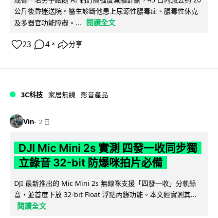
公斤後昏迷送院。醫生診斷他患上尿源性膿毒症、膿毒性休克
閱讀全文
及多器官功能障礙。...
23
4
分享
↗
3C科技
家居無線
影音產品
Vin
2 日
DJI Mic Mini 2s 實測 四發一收同步獨
立錄音 32-bit 防爆咪拍片必備
DJI 最新推出的 Mic Mini 2s 無線咪支援「四發一收」分軌錄
音，並首度下放 32-bit Float 浮點內錄功能。本文經實測其...
閱讀全文