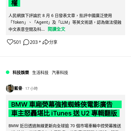
權
人民網旗下評論於 8 月 6 日發表文章，批評中國廣泛使用
「Token」、「Agent」及「LLM」等英文術語，認為做法侵蝕
閱讀全文
中文表意空間及科...
501
203
分享
↗
科技娛樂
生活科技
汽車科技
藍骨
17 小時
BMW 車廂熒幕強推蜘蛛俠電影廣告
車主怒轟堪比 iTunes 送 U2 專輯翻版
BMW 近日透過無線更新向全球逾 70 個市場車輛中控熒幕推送