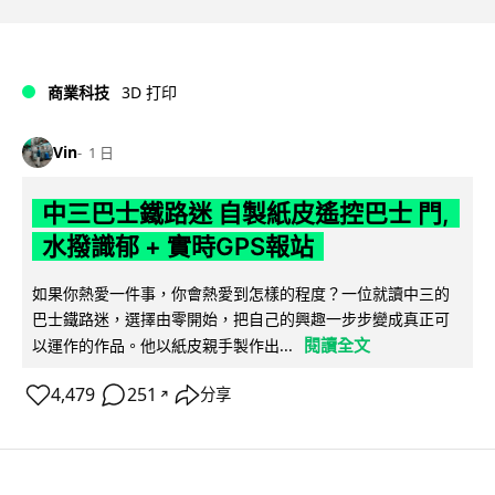
商業科技
3D 打印
Vin
1 日
中三巴士鐵路迷 自製紙皮遙控巴士 門,
水撥識郁 + 實時GPS報站
如果你熱愛一件事，你會熱愛到怎樣的程度？一位就讀中三的
巴士鐵路迷，選擇由零開始，把自己的興趣一步步變成真正可
閱讀全文
以運作的作品。他以紙皮親手製作出...
4,479
251
分享
↗