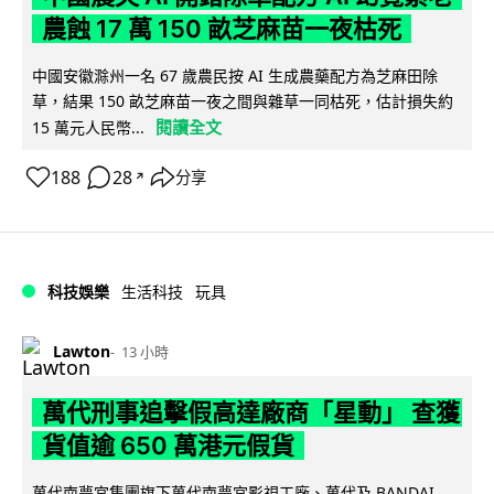
農蝕 17 萬 150 畝芝麻苗一夜枯死
中國安徽滁州一名 67 歲農民按 AI 生成農藥配方為芝麻田除
草，結果 150 畝芝麻苗一夜之間與雜草一同枯死，估計損失約
閱讀全文
15 萬元人民幣...
188
28
分享
↗
科技娛樂
生活科技
玩具
Lawton
13 小時
萬代刑事追擊假高達廠商「星動」 查獲
貨值逾 650 萬港元假貨
萬代南夢宮集團旗下萬代南夢宮影視工廠、萬代及 BANDAI