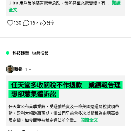
閱讀
Ultra 用戶反映裝置電量急跌、發熱甚至充電變慢。有...
全文
130
16
分享
↗
科技娛樂
遊戲情報
藍骨
1 日
任天堂多收關稅不作退款 業績報告理
想卻惹集體訴訟
任天堂公布首季業績，受遊戲熱賣及一筆美國退還關稅款項帶
動，盈利大幅跑贏預期。惟公司早前曾多次以關稅為由調高美
閱讀全文
國定價，如今關稅被裁定違法並全數...