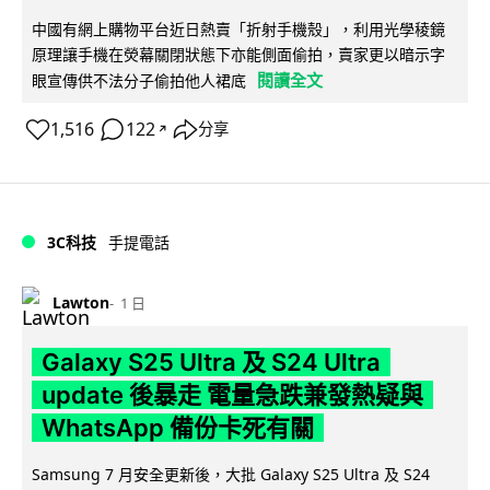
中國有網上購物平台近日熱賣「折射手機殼」，利用光學稜鏡
原理讓手機在熒幕關閉狀態下亦能側面偷拍，賣家更以暗示字
閱讀全文
眼宣傳供不法分子偷拍他人裙底
1,516
122
分享
↗
3C科技
手提電話
Lawton
1 日
Galaxy S25 Ultra 及 S24 Ultra
update 後暴走 電量急跌兼發熱疑與
WhatsApp 備份卡死有關
Samsung 7 月安全更新後，大批 Galaxy S25 Ultra 及 S24