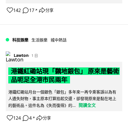
142
17
分享
↗
科技娛樂
生活娛樂
城中熱話
Lawton
1 日
港鐵紅磡站現「黐地銀包」 原來是藝術
品呃足全港市民兩年
港鐵紅磡站月台一個銀色「銀包」多年來一再令乘客誤以為有
人遺失財物，事主原本打算拾起交還，卻發現原來是黏在地上
閱讀全文
的藝術品。這件名為《失而復得》的...
124
4
分享
↗