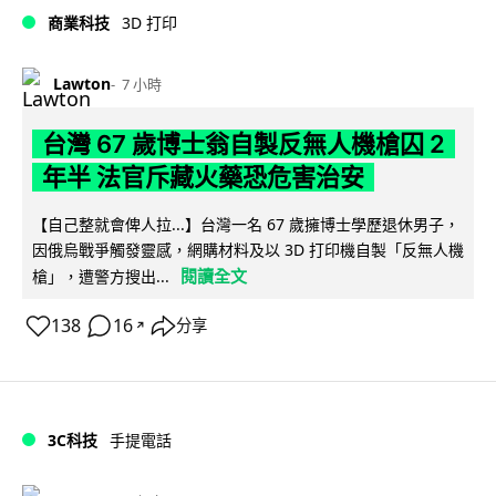
商業科技
3D 打印
Lawton
7 小時
台灣 67 歲博士翁自製反無人機槍囚 2
年半 法官斥藏火藥恐危害治安
【自己整就會俾人拉...】台灣一名 67 歲擁博士學歷退休男子，
因俄烏戰爭觸發靈感，網購材料及以 3D 打印機自製「反無人機
閱讀全文
槍」，遭警方搜出...
138
16
分享
↗
3C科技
手提電話