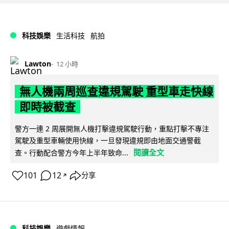
科技娛樂
生活科技
航拍
Lawton
12 小時
無人機兩周巡查違規駕駛 重型車走快線
即時被截查
警方一連 2 周展開無人機打擊違規駕駛行動，重點打擊不專注
駕駛及重型車輛使用快線，一旦發現違規即由地面交通警截
閱讀全文
查。行動配合警方今年上半年致命...
101
12
分享
↗
科技娛樂
遊戲情報