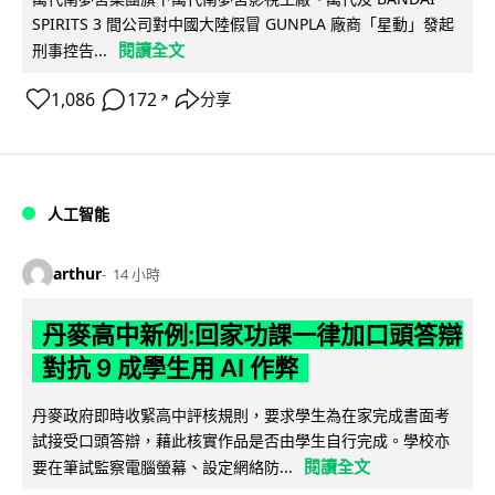
SPIRITS 3 間公司對中國大陸假冒 GUNPLA 廠商「星動」發起
閱讀全文
刑事控告...
1,086
172
分享
↗
人工智能
arthur
14 小時
丹麥高中新例:回家功課一律加口頭答辯
對抗 9 成學生用 AI 作弊
丹麥政府即時收緊高中評核規則，要求學生為在家完成書面考
試接受口頭答辯，藉此核實作品是否由學生自行完成。學校亦
閱讀全文
要在筆試監察電腦螢幕、設定網絡防...