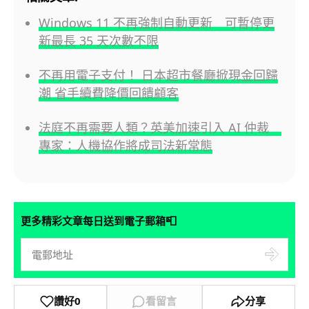
Windows 11 不再強制自動更新 可暫停更
新最長 35 天次數不限
不再用電子支付！ 日本超市餐廳掀現金回歸
潮 省手續費降價回饋顧客
法庭不再需要人類？英美加速引入 AI 仲裁
專家：人機協作將成司法新常態
📮
更多精彩文章每日送到電子郵箱
讚好
0
看留言
分享