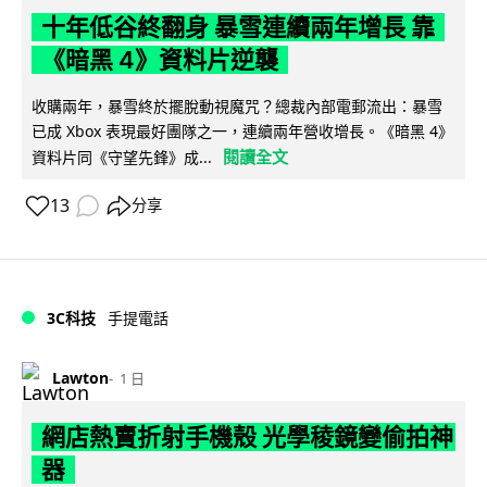
十年低谷終翻身 暴雪連續兩年增長 靠
《暗黑 4》資料片逆襲
收購兩年，暴雪終於擺脫動視魔咒？總裁內部電郵流出：暴雪
已成 Xbox 表現最好團隊之一，連續兩年營收增長。《暗黑 4》
閱讀全文
資料片同《守望先鋒》成...
13
分享
3C科技
手提電話
Lawton
1 日
網店熱賣折射手機殼 光學稜鏡變偷拍神
器