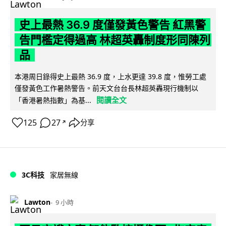
史上最熱 36.9 度僅發黃色警告 紅黑警
告門檻定得過高 林超英轟制度形同陳列
品
本港周日錄得史上最熱 36.9 度，上水更達 39.8 度，惟勞工處
僅發黃色工作暑熱警告。前天文台台長林超英轟現行機制以
閱讀全文
「香港暑熱指數」為基...
125
27
分享
↗
3C科技
家居無線
Lawton
9 小時