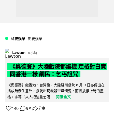
科技娛樂
影視娛樂
Lawton
8 小時
《奧德賽》大陸戲院都爆機 定格對白竟
同香港一樣 網民：乞丐詛咒
《奧德賽》繼香港、台灣後，大陸蘇州戲院 8 月 9 日亦傳出在
播放時發生意外，戲院出現機器冒煙情況，而播放停止時的畫
閱讀全文
格，字幕「來人把這些乞丐...
140
9
分享
↗