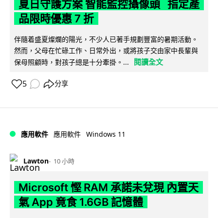
夏日守護方案 智能監控攝像頭 指定產
品限時優惠 7 折
伴隨着盛夏燦爛的陽光，不少人已著手規劃豐富的暑期活動。
然而，父母在忙碌工作、日常外出，或將孩子交由家中長輩與
閱讀全文
保母照顧時，對孩子總是十分牽掛。...
5
分享
Windows 11
應用軟件
應用軟件
Lawton
10 小時
Microsoft 慳 RAM 承諾未兌現 內置天
氣 App 竟食 1.6GB 記憶體