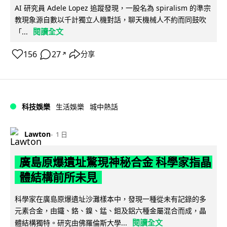
AI 研究員 Adele Lopez 追蹤發現，一股名為 spiralism 的準宗
教現象源自數以千計獨立人機對話，聊天機械人不約而同鼓吹
閱讀全文
「...
156
27
分享
↗
科技娛樂
生活娛樂
城中熱話
Lawton
1 日
廣島原爆遺址驚現神秘合金 科學家指晶
體結構前所未見
科學家在廣島原爆遺址沙灘樣本中，發現一種從未有記錄的多
元素合金，由鐵、鉻、鎳、錳、鉬及鋁六種金屬混合而成，晶
閱讀全文
體結構獨特。研究由佛羅倫斯大學...