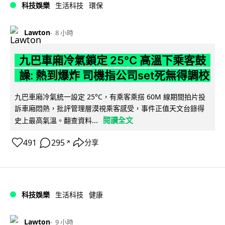
科技娛樂
生活科技
環保
Lawton
8 小時
九巴車廂冷氣鎖定 25°C 高溫下乘客鼓
譟: 熱到爆炸 司機指公司set死無得調校
九巴車廂冷氣統一設定 25°C，有乘客乘搭 60M 線期間拍片投
訴車廂悶熱，批評管理層漠視乘客感受，事件正值天文台錄得
閱讀全文
史上最高氣溫。翻查資料...
491
295
分享
↗
科技娛樂
生活科技
健康
Lawton
9 小時