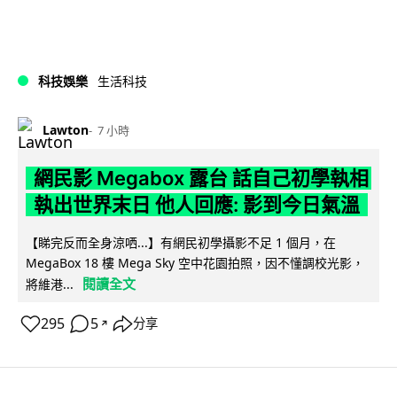
科技娛樂
生活科技
Lawton
7 小時
網民影 Megabox 露台 話自己初學執相
執出世界末日 他人回應: 影到今日氣溫
【睇完反而全身涼哂...】有網民初學攝影不足 1 個月，在
MegaBox 18 樓 Mega Sky 空中花園拍照，因不懂調校光影，
閱讀全文
將維港...
295
5
分享
↗