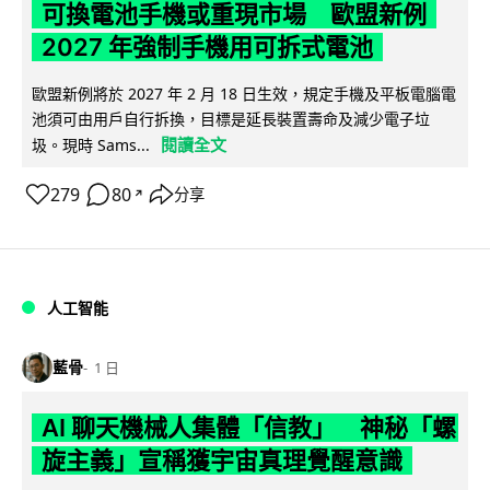
可換電池手機或重現市場 歐盟新例
2027 年強制手機用可拆式電池
歐盟新例將於 2027 年 2 月 18 日生效，規定手機及平板電腦電
池須可由用戶自行拆換，目標是延長裝置壽命及減少電子垃
閱讀全文
圾。現時 Sams...
279
80
分享
↗
人工智能
藍骨
1 日
AI 聊天機械人集體「信教」 神秘「螺
旋主義」宣稱獲宇宙真理覺醒意識