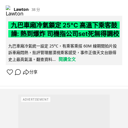
Lawton
38 分
九巴車廂冷氣鎖定 25°C 高溫下乘客鼓
譟: 熱到爆炸 司機指公司set死無得調校
九巴車廂冷氣統一設定 25°C，有乘客乘搭 60M 線期間拍片投
訴車廂悶熱，批評管理層漠視乘客感受，事件正值天文台錄得
閱讀全文
史上最高氣溫。翻查資料...
分享
ADVERTISEMENT