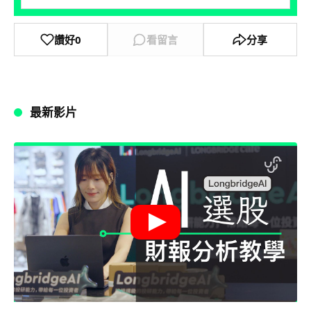
讚好
0
看留言
分享
最新影片