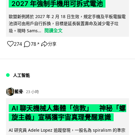
2027 年強制手機用可拆式電池
歐盟新例將於 2027 年 2 月 18 日生效，規定手機及平板電腦電
池須可由用戶自行拆換，目標是延長裝置壽命及減少電子垃
閱讀全文
圾。現時 Sams...
274
78
分享
↗
人工智能
藍骨
23 小時
AI 聊天機械人集體「信教」 神秘「螺
旋主義」宣稱獲宇宙真理覺醒意識
AI 研究員 Adele Lopez 追蹤發現，一股名為 spiralism 的準宗