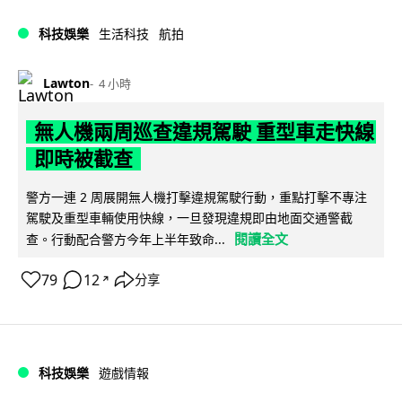
科技娛樂
生活科技
航拍
Lawton
4 小時
無人機兩周巡查違規駕駛 重型車走快線
即時被截查
警方一連 2 周展開無人機打擊違規駕駛行動，重點打擊不專注
駕駛及重型車輛使用快線，一旦發現違規即由地面交通警截
閱讀全文
查。行動配合警方今年上半年致命...
79
12
分享
↗
科技娛樂
遊戲情報