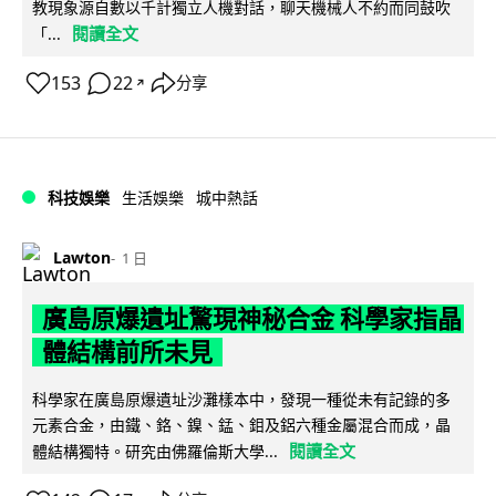
教現象源自數以千計獨立人機對話，聊天機械人不約而同鼓吹
閱讀全文
「...
153
22
分享
↗
科技娛樂
生活娛樂
城中熱話
Lawton
1 日
廣島原爆遺址驚現神秘合金 科學家指晶
體結構前所未見
科學家在廣島原爆遺址沙灘樣本中，發現一種從未有記錄的多
元素合金，由鐵、鉻、鎳、錳、鉬及鋁六種金屬混合而成，晶
閱讀全文
體結構獨特。研究由佛羅倫斯大學...