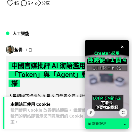
45
5
分享
↗
人工智能
×
藍骨
1 日
中國官媒批評 AI 術語濫用英文 稱
「Token」與「Agent」動搖科技話語
權
人民網旗下評論於 8 月 6 日發表文章，批評中國廣泛使用
「Token」、「Agent」及「LLM」等英文術語，認為做法侵蝕
本網站正使用 Cookie
閱讀全文
中文表意空間及科...
我們使用 Cookie 改善網站體驗。 繼續使用
🎵
⛶
我們的網站即表示您同意我們的
Cookie 政
策
。
790
341
分享
↗
📖 詳細評測
→