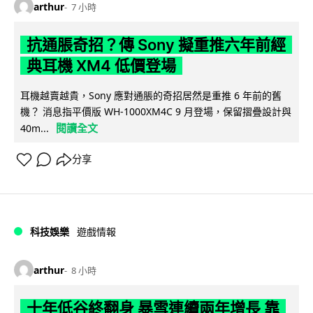
arthur
7 小時
抗通脹奇招？傳 Sony 擬重推六年前經
典耳機 XM4 低價登場
耳機越賣越貴，Sony 應對通脹的奇招居然是重推 6 年前的舊
機？ 消息指平價版 WH-1000XM4C 9 月登場，保留摺疊設計與
閱讀全文
40m...
分享
科技娛樂
遊戲情報
arthur
8 小時
十年低谷終翻身 暴雪連續兩年增長 靠