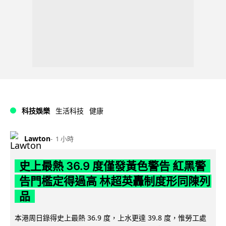
科技娛樂
生活科技
健康
Lawton
1 小時
史上最熱 36.9 度僅發黃色警告 紅黑警
告門檻定得過高 林超英轟制度形同陳列
品
本港周日錄得史上最熱 36.9 度，上水更達 39.8 度，惟勞工處