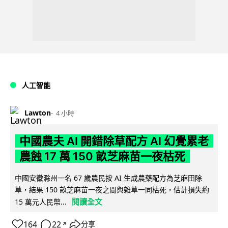
人工智能
Lawton
4 小時
中國農夫 AI 開錯除草配方 AI 幻覺累老
農蝕 17 萬 150 畝芝麻苗一夜枯死
中國安徽滁州一名 67 歲農民按 AI 生成農藥配方為芝麻田除
草，結果 150 畝芝麻苗一夜之間與雜草一同枯死，估計損失約
閱讀全文
15 萬元人民幣...
164
22
分享
↗