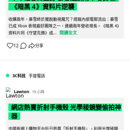
《暗黑 4》資料片逆襲
收購兩年，暴雪終於擺脫動視魔咒？總裁內部電郵流出：暴雪
已成 Xbox 表現最好團隊之一，連續兩年營收增長。《暗黑 4》
閱讀全文
資料片同《守望先鋒》成...
12
分享
3C科技
手提電話
Lawton
19 小時
網店熱賣折射手機殼 光學稜鏡變偷拍神
器
中國有網上購物平台近日熱賣「折射手機殼」，利用光學稜鏡