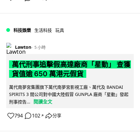
科技娛樂
生活科技
玩具
Lawton
5 小時
萬代刑事追擊假高達廠商「星動」 查獲
貨值逾 650 萬港元假貨
萬代南夢宮集團旗下萬代南夢宮影視工廠、萬代及 BANDAI
SPIRITS 3 間公司對中國大陸假冒 GUNPLA 廠商「星動」發起
閱讀全文
刑事控告...
794
102
分享
↗