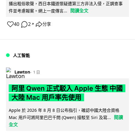
播出粗俗歌聲，西日本鐵道懷疑遭第三方非法入侵，正調查事
閱讀全文
件並考慮報案。網上一度傳言...
40
2
分享
↗
人工智能
Lawton
1 日
阿里 Qwen 正式駁入 Apple 生態 中國
大陸 Mac 用戶率先使用
Apple 於 2026 年 8 月 8 日公布指引，確認中國大陸合資格
閱讀
Mac 用戶可將阿里巴巴千問 (Qwen) 接駁至 Siri 及寫...
全文