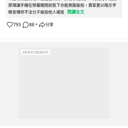
原理讓手機在熒幕關閉狀態下亦能側面偷拍，賣家更以暗示字
閱讀全文
眼宣傳供不法分子偷拍他人裙底
793
88
分享
↗
ADVERTISEMENT