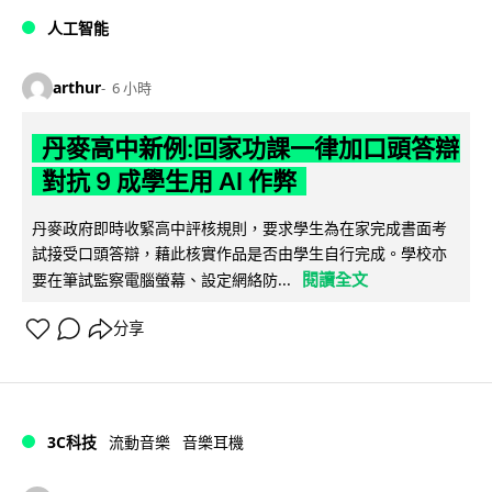
人工智能
arthur
6 小時
丹麥高中新例:回家功課一律加口頭答辯
對抗 9 成學生用 AI 作弊
丹麥政府即時收緊高中評核規則，要求學生為在家完成書面考
試接受口頭答辯，藉此核實作品是否由學生自行完成。學校亦
閱讀全文
要在筆試監察電腦螢幕、設定網絡防...
分享
3C科技
流動音樂
音樂耳機