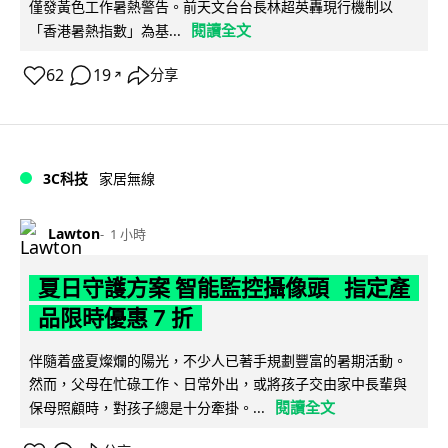
僅發黃色工作暑熱警告。前天文台台長林超英轟現行機制以
閱讀全文
「香港暑熱指數」為基...
62
19
分享
↗
3C科技
家居無線
Lawton
1 小時
夏日守護方案 智能監控攝像頭 指定產
品限時優惠 7 折
伴隨着盛夏燦爛的陽光，不少人已著手規劃豐富的暑期活動。
然而，父母在忙碌工作、日常外出，或將孩子交由家中長輩與
閱讀全文
保母照顧時，對孩子總是十分牽掛。...