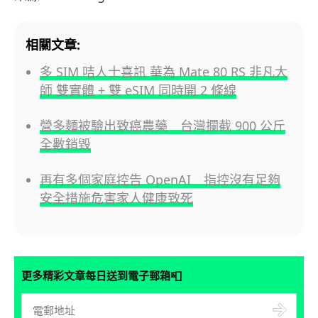
相關文章:
多 SIM 咭人士喜訊 華為 Mate 80 RS 非凡大
師 雙實體 + 雙 eSIM 同時開 2 條線
營多麵被驗出致癌農藥 台灣攔截 900 公斤
全數銷毀
再有多個家庭控告 OpenAI 指控沒有足夠
安全措施危害家人健康致死
📮
更多精彩文章每日送到電子郵箱