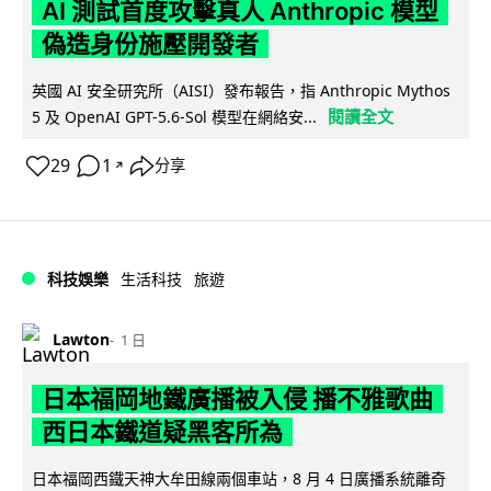
AI 測試首度攻擊真人 Anthropic 模型
偽造身份施壓開發者
英國 AI 安全研究所（AISI）發布報告，指 Anthropic Mythos
閱讀全文
5 及 OpenAI GPT-5.6-Sol 模型在網絡安...
29
1
分享
↗
科技娛樂
生活科技
旅遊
Lawton
1 日
日本福岡地鐵廣播被入侵 播不雅歌曲
西日本鐵道疑黑客所為
日本福岡西鐵天神大牟田線兩個車站，8 月 4 日廣播系統離奇