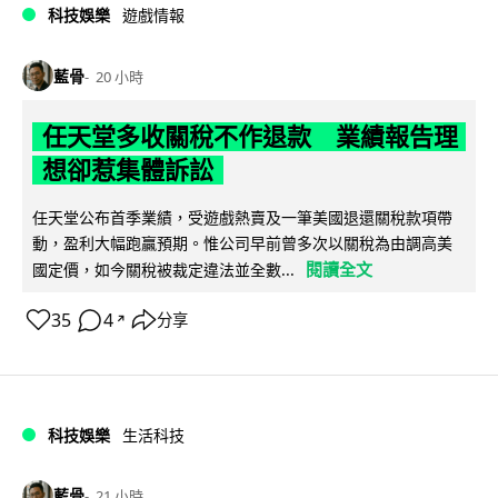
科技娛樂
遊戲情報
藍骨
20 小時
任天堂多收關稅不作退款 業績報告理
想卻惹集體訴訟
任天堂公布首季業績，受遊戲熱賣及一筆美國退還關稅款項帶
動，盈利大幅跑贏預期。惟公司早前曾多次以關稅為由調高美
閱讀全文
國定價，如今關稅被裁定違法並全數...
35
4
分享
↗
科技娛樂
生活科技
藍骨
21 小時