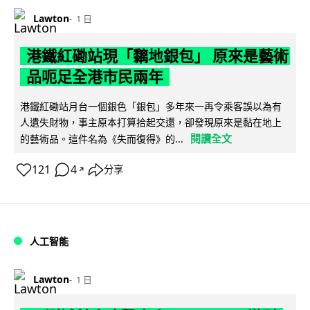
Lawton
1 日
港鐵紅磡站現「黐地銀包」 原來是藝術
品呃足全港市民兩年
港鐵紅磡站月台一個銀色「銀包」多年來一再令乘客誤以為有
人遺失財物，事主原本打算拾起交還，卻發現原來是黏在地上
閱讀全文
的藝術品。這件名為《失而復得》的...
121
4
分享
↗
人工智能
Lawton
1 日