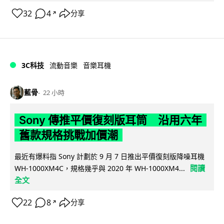
32
4
分享
↗
3C科技
流動音樂
音樂耳機
藍骨
22 小時
Sony 傳推平價復刻版耳筒 沿用六年
舊款規格挑戰加價潮
最近有爆料指 Sony 計劃於 9 月 7 日推出平價復刻版降噪耳機
閱讀
WH-1000XM4C，規格幾乎與 2020 年 WH-1000XM4...
全文
22
8
分享
↗