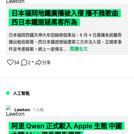
日本福岡地鐵廣播被入侵 播不雅歌曲
西日本鐵道疑黑客所為
日本福岡西鐵天神大牟田線兩個車站，8 月 4 日廣播系統離奇
播出粗俗歌聲，西日本鐵道懷疑遭第三方非法入侵，正調查事
閱讀全文
件並考慮報案。網上一度傳言...
34
2
分享
↗
人工智能
Lawton
7 小時
阿里 Qwen 正式駁入 Apple 生態 中國