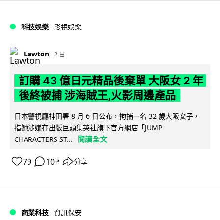
科技娛樂
影視娛樂
Lawton
2 日
訂購 43 億日元精品後棄單 大阪女 2 年
後終被捕 涉海賊王,火影周邊產品
日本警視廳神田署 8 月 6 日公布，拘捕一名 32 歲大阪女子，
指她涉嫌在出版巨頭集英社旗下官方網店「JUMP
閱讀全文
CHARACTERS ST...
79
10
分享
↗
商業科技
資訊保安