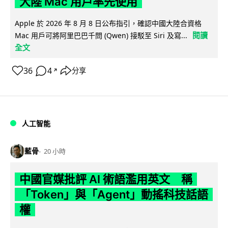
大陸 Mac 用戶率先使用
Apple 於 2026 年 8 月 8 日公布指引，確認中國大陸合資格
閱讀
Mac 用戶可將阿里巴巴千問 (Qwen) 接駁至 Siri 及寫...
全文
36
4
分享
↗
人工智能
藍骨
20 小時
中國官媒批評 AI 術語濫用英文 稱
「Token」與「Agent」動搖科技話語
權