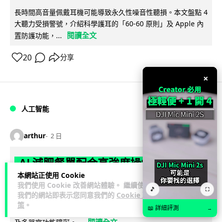
長時間高音量佩戴耳機可能導致永久性噪音性聽損。本文盤點 4
大聽力受損警號，介紹科學護耳的「60-60 原則」及 Apple 內
閱讀全文
置防護功能，...
20
分享
×
人工智能
arthur
2 日
AI 減肥餐單配合高強度操練 成都男
本網站正使用 Cookie
45 日減 20 公斤後多器官衰竭
我們使用 Cookie 改善網站體驗。 繼續使用
🎵
⛶
我們的網站即表示您同意我們的
Cookie 政
成都一名男子跟隨 AI 制訂高強度減脂計劃，45 日內減去約 20
策
。
📖 詳細評測
→
公斤後昏迷送院。醫生診斷他患上尿源性膿毒症、膿毒性休克
閱讀全文