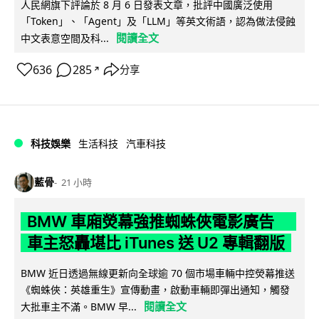
人民網旗下評論於 8 月 6 日發表文章，批評中國廣泛使用
「Token」、「Agent」及「LLM」等英文術語，認為做法侵蝕
閱讀全文
中文表意空間及科...
636
285
分享
↗
科技娛樂
生活科技
汽車科技
藍骨
21 小時
BMW 車廂熒幕強推蜘蛛俠電影廣告
車主怒轟堪比 iTunes 送 U2 專輯翻版
BMW 近日透過無線更新向全球逾 70 個市場車輛中控熒幕推送
《蜘蛛俠：英雄重生》宣傳動畫，啟動車輛即彈出通知，觸發
閱讀全文
大批車主不滿。BMW 早...