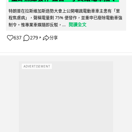
特朗普在拉斯維加斯造勢大會上公開嘲諷電動車車主患有「里
程焦慮病」，聲稱電量剩 75% 便發作，並重申已廢除電動車強
閱讀全文
制令。惟專業車媒隨即反駁，...
637
279
分享
↗
ADVERTISEMENT