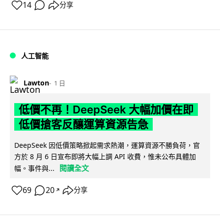
14
分享
人工智能
Lawton
1 日
低價不再！DeepSeek 大幅加價在即
低價搶客反釀運算資源告急
DeepSeek 因低價策略掀起需求熱潮，運算資源不勝負荷，官
方於 8 月 6 日宣布即將大幅上調 API 收費，惟未公布具體加
閱讀全文
幅。事件與...
69
20
分享
↗