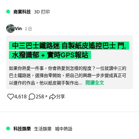
商業科技
3D 打印
Vin
2 日
中三巴士鐵路迷 自製紙皮遙控巴士 門,
水撥識郁 + 實時GPS報站
如果你熱愛一件事，你會熱愛到怎樣的程度？一位就讀中三的
巴士鐵路迷，選擇由零開始，把自己的興趣一步步變成真正可
閱讀全文
以運作的作品。他以紙皮親手製作出...
4,618
258
分享
↗
科技娛樂
生活娛樂
城中熱話