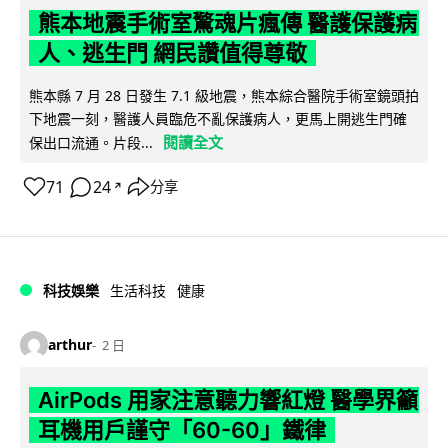
熊本地震手術室驚魂片瘋傳 醫護保護病
人、逃生門 網民讚值得尊敬
熊本縣 7 月 28 日發生 7.1 級地震，熊本綜合醫院手術室鏡頭拍
下地震一刻，醫護人員臨危不亂保護病人，更馬上開逃生門確
閱讀全文
保出口流通。片段...
71
24
分享
↗
科技娛樂
生活科技
健康
arthur
2 日
AirPods 用家注意聽力響紅燈 醫學界籲
耳機用戶謹守「60-60」鐵律