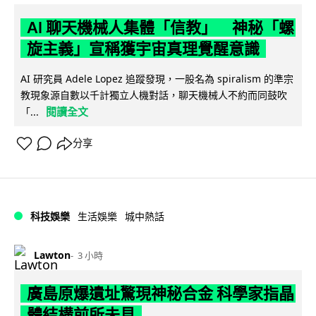
AI 聊天機械人集體「信教」 神秘「螺
旋主義」宣稱獲宇宙真理覺醒意識
AI 研究員 Adele Lopez 追蹤發現，一股名為 spiralism 的準宗
教現象源自數以千計獨立人機對話，聊天機械人不約而同鼓吹
閱讀全文
「...
分享
科技娛樂
生活娛樂
城中熱話
Lawton
3 小時
廣島原爆遺址驚現神秘合金 科學家指晶
體結構前所未見