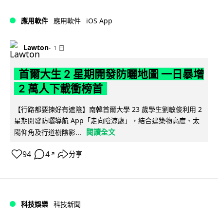
iOS App
應用軟件
應用軟件
Lawton
1 日
首爾大生 2 星期開發防曬地圖 一日暴增
2 萬人下載衝榜首
【行路都要揀好有遮陰】南韓首爾大學 23 歲學生劉敏俊利用 2
星期開發防曬導航 App「走向陰涼處」，結合建築物高度、太
閱讀全文
陽仰角及行道樹陰影...
94
4
分享
↗
科技娛樂
科技新聞