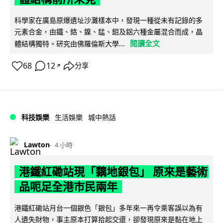
科學家在廣島原爆遺址沙灘樣本中，發現一種從未有記錄的多
元素合金，由鐵、鉻、鎳、錳、鉬及鋁六種金屬混合而成，晶
閱讀全文
體結構獨特。研究由佛羅倫斯大學...
68
12
分享
↗
科技娛樂
生活娛樂
城中熱話
Lawton
4 小時
港鐵紅磡站現「黐地銀包」 原來是藝術
品呃足全港市民兩年
港鐵紅磡站月台一個銀色「銀包」多年來一再令乘客誤以為有
人遺失財物，事主原本打算拾起交還，卻發現原來是黏在地上