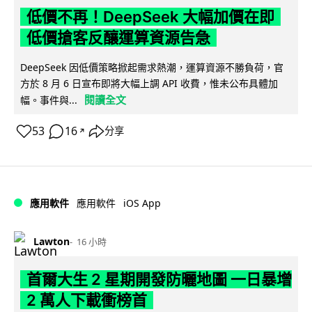
低價不再！DeepSeek 大幅加價在即
低價搶客反釀運算資源告急
DeepSeek 因低價策略掀起需求熱潮，運算資源不勝負荷，官
方於 8 月 6 日宣布即將大幅上調 API 收費，惟未公布具體加
閱讀全文
幅。事件與...
53
16
分享
↗
iOS App
應用軟件
應用軟件
Lawton
16 小時
首爾大生 2 星期開發防曬地圖 一日暴增
2 萬人下載衝榜首