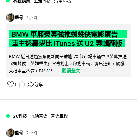
科技娛樂
生活科技
汽車科技
藍骨
6 小時
BMW 車廂熒幕強推蜘蛛俠電影廣告
車主怒轟堪比 iTunes 送 U2 專輯翻版
BMW 近日透過無線更新向全球逾 70 個市場車輛中控熒幕推送
《蜘蛛俠：英雄重生》宣傳動畫，啟動車輛即彈出通知，觸發
閱讀全文
大批車主不滿。BMW 早...
1
分享
3C科技
流動音樂
音樂耳機
藍骨
7 小時