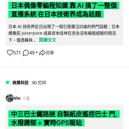
日本偶像零編程知識 靠 AI 搞了一整個
直播系統 在日本技術界成為話題
日本 AI 技術界近日出現了一個引發廣泛討論的熱門話題：日本
偶像前 Juice=Juice 成員宮本佳林在完全沒有編程經驗的情況
閱讀全文
下，僅憑藉與...
571
49
分享
↗
商業科技
3D 打印
Vin
1 日
中三巴士鐵路迷 自製紙皮遙控巴士 門,
水撥識郁 + 實時GPS報站