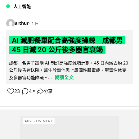
人工智能
arthur
1 日
AI 減肥餐單配合高強度操練 成都男
45 日減 20 公斤後多器官衰竭
成都一名男子跟隨 AI 制訂高強度減脂計劃，45 日內減去約 20
公斤後昏迷送院。醫生診斷他患上尿源性膿毒症、膿毒性休克
閱讀全文
及多器官功能障礙。...
23
4
分享
↗
ADVERTISEMENT