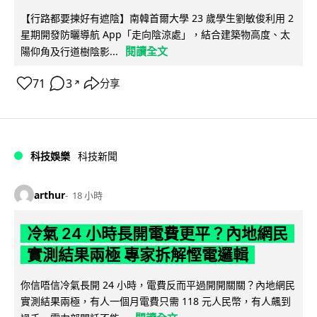
【行路都要揀好有遮陰】南韓首爾大學 23 歲學生劉敏俊利用 2
星期開發防曬導航 App「走向陰涼處」，結合建築物高度、太
閱讀全文
陽仰角及行道樹陰影...
71
3
分享
↗
科技娛樂
科技新聞
arthur
18 小時
冷氣 24 小時長開電費更平？內地網民
實測結果兩極 專家拆解慳電邏輯
你信唔信冷氣長開 24 小時，電費反而平過開開關關？內地網民
實測結果兩極，有人一個月電費只需 118 元人民幣，有人飆到