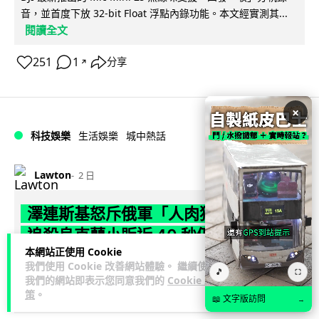
音，並首度下放 32-bit Float 浮點內錄功能。本文經實測其...
閱讀全文
251
1
分享
↗
×
科技娛樂
生活娛樂
城中熱話
Lawton
2 日
澤連斯基怒斥俄軍「人肉狩獵」 無人機
追殺烏克蘭小販近 40 秒仍被炸傷
本網站正使用 Cookie
烏克蘭克爾松一名 52 歲小販被俄軍無人機追擊近 40 秒後被炸
我們使用 Cookie 改善網站體驗。 繼續使用
🎵
⛶
我們的網站即表示您同意我們的
Cookie 政
傷，影片由烏克蘭總統澤連斯基公開。他直斥俄軍對平民進行
策
。
閱讀全文
「狩獵式」攻擊，烏克蘭...
📖 文字版訪問
→