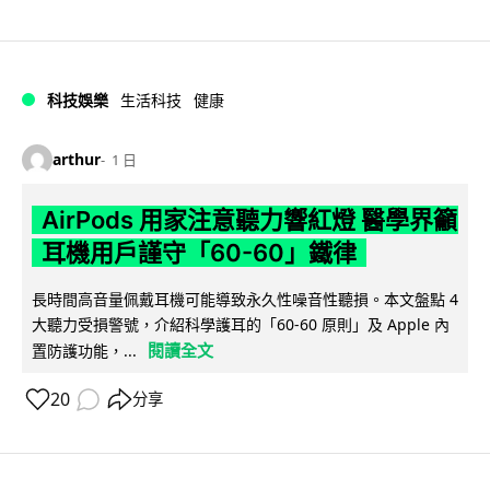
科技娛樂
生活科技
健康
arthur
1 日
AirPods 用家注意聽力響紅燈 醫學界籲
耳機用戶謹守「60-60」鐵律
長時間高音量佩戴耳機可能導致永久性噪音性聽損。本文盤點 4
大聽力受損警號，介紹科學護耳的「60-60 原則」及 Apple 內
閱讀全文
置防護功能，...
20
分享