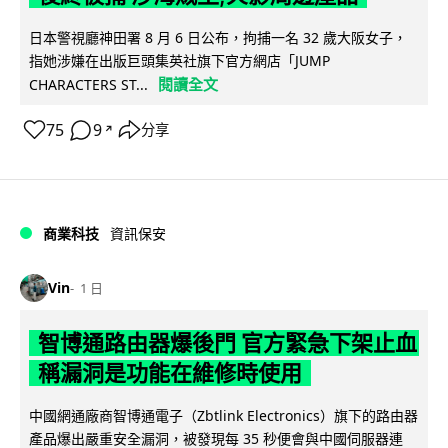
日本警視廳神田署 8 月 6 日公布，拘捕一名 32 歲大阪女子，
指她涉嫌在出版巨頭集英社旗下官方網店「JUMP
閱讀全文
CHARACTERS ST...
75
9
分享
↗
商業科技
資訊保安
Vin
1 日
智博通路由器爆後門 官方緊急下架止血
稱漏洞是功能在維修時使用
中國網通廠商智博通電子（Zbtlink Electronics）旗下的路由器
產品爆出嚴重安全漏洞，被發現每 35 秒便會與中國伺服器連