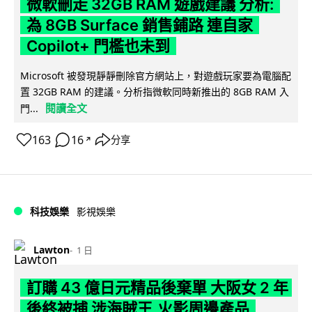
微軟刪走 32GB RAM 遊戲建議 分析:
為 8GB Surface 銷售鋪路 連自家
Copilot+ 門檻也未到
Microsoft 被發現靜靜刪除官方網站上，對遊戲玩家要為電腦配
置 32GB RAM 的建議。分析指微軟同時新推出的 8GB RAM 入
閱讀全文
門...
163
16
分享
↗
科技娛樂
影視娛樂
Lawton
1 日
訂購 43 億日元精品後棄單 大阪女 2 年
後終被捕 涉海賊王,火影周邊產品