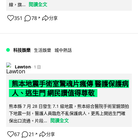
閱讀全文
線，旗...
351
78
分享
↗
科技娛樂
生活娛樂
城中熱話
Lawton
1 日
熊本地震手術室驚魂片瘋傳 醫護保護病
人、逃生門 網民讚值得尊敬
熊本縣 7 月 28 日發生 7.1 級地震，熊本綜合醫院手術室鏡頭拍
下地震一刻，醫護人員臨危不亂保護病人，更馬上開逃生門確
閱讀全文
保出口流通。片段...
67
21
分享
↗