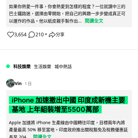
如果你熱愛一件事，你會熱愛到怎樣的程度？一位就讀中三的
巴士鐵路迷，選擇由零開始，把自己的興趣一步步變成真正可
閱讀全文
以運作的作品。他以紙皮親手製作出...
3,654
210
分享
↗
科技娛樂
生活娛樂
城中熱話
Vin
1 日
iPhone 加速撤出中國 印度成新機主要
基地 上年組裝增至5500萬部
Apple 加速將 iPhone 生產線由中國轉往印度，目標兩年內將
產量最高 50% 移至當地。印度政府推出關稅豁免及稅務優惠延
閱讀全文
長至 204...