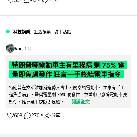
351
45
分享
科技娛樂
生活娛樂
城中熱話
Vin
1 日
特朗普嘲電動車主有里程病 剩 75% 電
量即焦慮發作 狂言一手終結電車指令
特朗普在拉斯維加斯造勢大會上公開嘲諷電動車車主患有「里
程焦慮病」，聲稱電量剩 75% 便發作，並重申已廢除電動車強
閱讀全文
制令。惟專業車媒隨即反駁，...
608
270
分享
↗