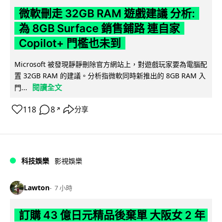
微軟刪走 32GB RAM 遊戲建議 分析:
為 8GB Surface 銷售鋪路 連自家
Copilot+ 門檻也未到
Microsoft 被發現靜靜刪除官方網站上，對遊戲玩家要為電腦配
置 32GB RAM 的建議。分析指微軟同時新推出的 8GB RAM 入
閱讀全文
門...
118
8
分享
↗
科技娛樂
影視娛樂
Lawton
7 小時
訂購 43 億日元精品後棄單 大阪女 2 年