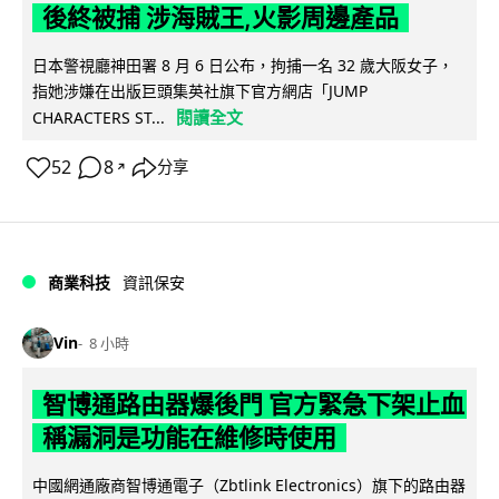
後終被捕 涉海賊王,火影周邊產品
日本警視廳神田署 8 月 6 日公布，拘捕一名 32 歲大阪女子，
指她涉嫌在出版巨頭集英社旗下官方網店「JUMP
閱讀全文
CHARACTERS ST...
52
8
分享
↗
商業科技
資訊保安
Vin
8 小時
智博通路由器爆後門 官方緊急下架止血
稱漏洞是功能在維修時使用
中國網通廠商智博通電子（Zbtlink Electronics）旗下的路由器