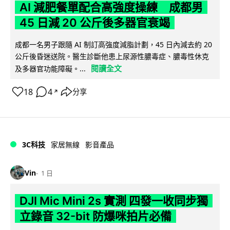
AI 減肥餐單配合高強度操練 成都男
45 日減 20 公斤後多器官衰竭
成都一名男子跟隨 AI 制訂高強度減脂計劃，45 日內減去約 20
公斤後昏迷送院。醫生診斷他患上尿源性膿毒症、膿毒性休克
閱讀全文
及多器官功能障礙。...
18
4
分享
↗
3C科技
家居無線
影音產品
Vin
1 日
DJI Mic Mini 2s 實測 四發一收同步獨
立錄音 32-bit 防爆咪拍片必備