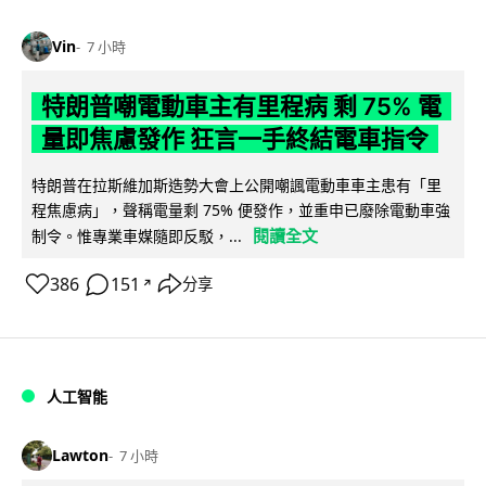
Vin
7 小時
特朗普嘲電動車主有里程病 剩 75% 電
量即焦慮發作 狂言一手終結電車指令
特朗普在拉斯維加斯造勢大會上公開嘲諷電動車車主患有「里
程焦慮病」，聲稱電量剩 75% 便發作，並重申已廢除電動車強
閱讀全文
制令。惟專業車媒隨即反駁，...
386
151
分享
↗
人工智能
Lawton
7 小時