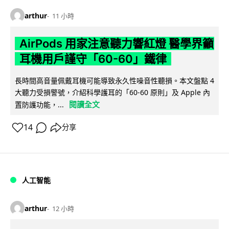
arthur
11 小時
AirPods 用家注意聽力響紅燈 醫學界籲
耳機用戶謹守「60-60」鐵律
長時間高音量佩戴耳機可能導致永久性噪音性聽損。本文盤點 4
大聽力受損警號，介紹科學護耳的「60-60 原則」及 Apple 內
閱讀全文
置防護功能，...
14
分享
人工智能
arthur
12 小時