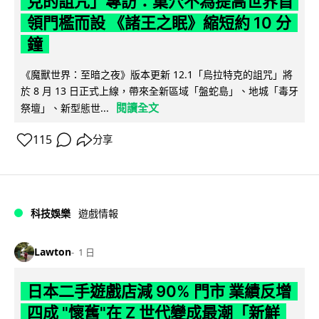
克的詛咒」專訪：巢穴不為提高世界首
領門檻而設 《諸王之眠》縮短約 10 分
鐘
《魔獸世界：至暗之夜》版本更新 12.1「烏拉特克的詛咒」將
於 8 月 13 日正式上線，帶來全新區域「盤蛇島」、地城「毒牙
閱讀全文
祭壇」、新型態世...
115
分享
科技娛樂
遊戲情報
Lawton
1 日
日本二手遊戲店減 90% 門市 業績反增
四成 "懷舊"在 Z 世代變成最潮「新鮮