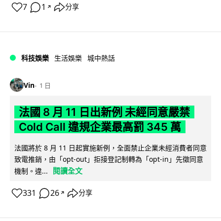
7
1
分享
↗
科技娛樂
生活娛樂
城中熱話
Vin
1 日
法國 8 月 11 日出新例 未經同意嚴禁
Cold Call 違規企業最高罰 345 萬
法國將於 8 月 11 日起實施新例，全面禁止企業未經消費者同意
致電推銷，由「opt-out」拒接登記制轉為「opt-in」先徵同意
閱讀全文
機制。違...
331
26
分享
↗