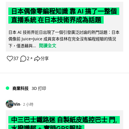
日本偶像零編程知識 靠 AI 搞了一整個
直播系統 在日本技術界成為話題
日本 AI 技術界近日出現了一個引發廣泛討論的熱門話題：日本
偶像前 Juice=Juice 成員宮本佳林在完全沒有編程經驗的情況
閱讀全文
下，僅憑藉與...
37
2
分享
↗
商業科技
3D 打印
Vin
2 小時
中三巴士鐵路迷 自製紙皮遙控巴士 門,
水撥識郁 + 實時GPS報站