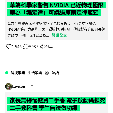
華為科學家警告 NVIDIA 已近物理極限
華為「韜定律」可繞過摩爾定律瓶頸
華為半導體首席科學家廖恒罕見接受近 5 小時專訪，警告
NVIDIA 等西方晶片巨頭正逼近物理極限，傳統製程升級已失經
閱讀全文
濟效益。他同時介紹華為...
1,546
593
分享
↗
科技娛樂
生活娛樂
城中熱話
Lawton
1 日
家長無得慳錢買二手書 電子啟動碼鎖死
二手教科書 學生無法做功課