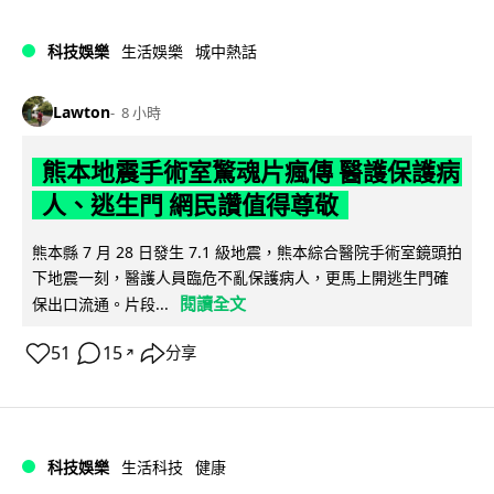
科技娛樂
生活娛樂
城中熱話
Lawton
8 小時
熊本地震手術室驚魂片瘋傳 醫護保護病
人、逃生門 網民讚值得尊敬
熊本縣 7 月 28 日發生 7.1 級地震，熊本綜合醫院手術室鏡頭拍
下地震一刻，醫護人員臨危不亂保護病人，更馬上開逃生門確
閱讀全文
保出口流通。片段...
51
15
分享
↗
科技娛樂
生活科技
健康