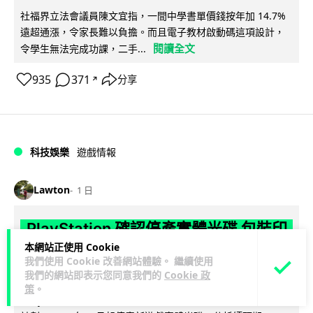
社福界立法會議員陳文宜指，一間中學書單價錢按年加 14.7%
遠超通漲，令家長難以負擔。而且電子教材啟動碼這項設計，
閱讀全文
令學生無法完成功課，二手...
935
371
分享
↗
科技娛樂
遊戲情報
Lawton
1 日
PlayStation 確認停產實體光碟 包裝印
出重要通告 2028 年 1 月後不出光碟遊
本網站正使用 Cookie
我們使用 Cookie 改善網站體驗。 繼續使用
戲
我們的網站即表示您同意我們的
Cookie 政
策
。
Sony 已在 PS5 主機包裝加貼提示貼紙，重申官方 7 月已公布