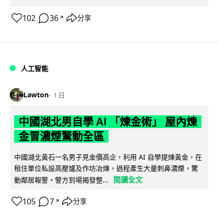
102
36
分享
↗
人工智能
Lawton
1 日
中國湖北男自學 AI 「煉金術」 屋內煉
金冒濃煙驚動全區
中國湖北黃石一名男子見金價高企，利用 AI 自學提煉黃金，在
租住單位私設高壓爐及作坊冶煉，過程產生大量刺鼻濃煙，驚
閱讀全文
動鄰居報警。警方到場揭發整...
105
7
分享
↗