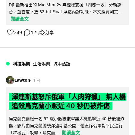
DJI 最新推出的 Mic Mini 2s 無線咪支援「四發一收」分軌錄
音，並首度下放 32-bit Float 浮點內錄功能。本文經實測其...
閱讀全文
249
1
分享
↗
科技娛樂
生活娛樂
城中熱話
Lawton
1 日
澤連斯基怒斥俄軍「人肉狩獵」 無人機
追殺烏克蘭小販近 40 秒仍被炸傷
烏克蘭克爾松一名 52 歲小販被俄軍無人機追擊近 40 秒後被炸
傷，影片由烏克蘭總統澤連斯基公開。他直斥俄軍對平民進行
閱讀全文
「狩獵式」攻擊，烏克蘭...