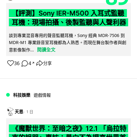
【評測】Sony IER-M500 入耳式監聽
耳機：現場拍攝、後製監聽與人聲利器
談到專業混音專用的聲音監聽耳機，Sony 經典 MDR-7506 到
MDR-M1 專業錄音室耳機都為人熟悉。而現在舞台製作者與創
閱讀全文
意影像製作...
36
4
分享
↗
科技娛樂
遊戲情報
天恩
1 日
《魔獸世界：至暗之夜》12.1 「烏拉特