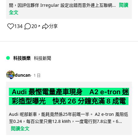
閱讀
間，因評估夥伴 Irregular 設定出錯而意外連上互聯網...
全文
134
20
分享
↗
科技娛樂
科技新聞
duncan
1 日
Audi 最慳電量產車現身 A2 e-tron 迷
彩造型曝光 快充 26 分鐘充滿 8 成電
Audi 呢部新車，能耗竟然係25年前嘅一半。 A2 e-tron 風阻低
至0.24，每百公里只需12.8 kWh，一度電行到7.8公里。6...
閱讀全文