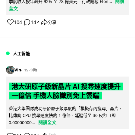
閱讀
季度收入按年飆升 92% 至 78 億美元。行政總裁 Elon...
全文
104
14
分享
↗
人工智能
Vin
19 小時
港大研原子級新晶片 AI 搜尋速度提升
一億倍 手機人臉識別免上雲端
香港大學團隊成功研發原子級厚度的「模擬存內搜尋」晶片，
比傳統 CPU 搜尋速度快約 1 億倍，延遲低至 36 皮秒（即
閱讀全文
0.00000000...