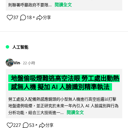
閱讀全文
則聯署呼籲政府不要限...
37
18
分享
↗
人工智能
Vin
22 小時
地盤偷吸煙難逃高空法眼 勞工處出動熱
感無人機 擬加 AI 人臉識別精準執法
勞工處投入配備熱感應鏡頭的小型無人機進行高空巡邏以打擊
地盤違例吸煙，並正研究於未來一年內引入 AI 人臉識別與行為
閱讀全文
分析功能，結合三大技術進一...
227
53
分享
↗