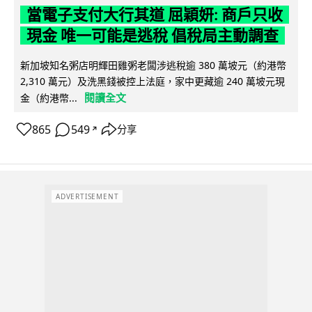
當電子支付大行其道 屈穎妍: 商戶只收
現金 唯一可能是逃稅 倡稅局主動調查
新加坡知名粥店明輝田雞粥老闆涉逃稅逾 380 萬坡元（約港幣
2,310 萬元）及洗黑錢被控上法庭，家中更藏逾 240 萬坡元現
閱讀全文
金（約港幣...
865
549
分享
↗
ADVERTISEMENT