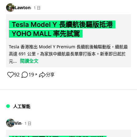
Lawton
1 日
Tesla Model Y 長續航後驅版抵港
YOHO MALL 率先試駕
Tesla 香港推出 Model Y Premium 長續航後輪驅動版，續航最
高達 691 公里，為家族中續航最長單摩打版本。新車即日起於
閱讀全文
元...
92
19
分享
↗
人工智能
Vin
1 日