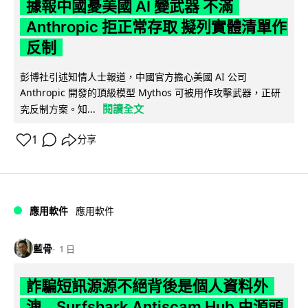
據報中國憂美國 AI 變武器 不滿
Anthropic 拒正常存取 擬列實體清單作
反制
彭博社引述知情人士報道，中國官方擔心美國 AI 公司
Anthropic 開發的頂級模型 Mythos 可被用作攻擊武器，正研
閱讀全文
究反制方案。知...
1
分享
應用軟件
應用軟件
藍骨
1 日
詐騙短訊源源不絕背後是個人資料外
洩 Surfshark Antiscam Hub 由源頭