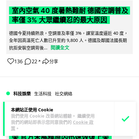
室內空氣 40 度暑熱難耐 德國空調普及
率僅 3% 大眾繼續忍的最大原因
德國今夏持續熱浪，空調普及率僅 3%，課室溫度逼近 40 度，
全年因高溫死亡人數已升至約 9,800 人。德國及鄰國法國長期
閱讀全文
抗拒安裝空調背後...
136
22
分享
↗
科技娛樂
生活科技
社交網絡
本網站正使用 Cookie
Lawton
1 日
我們使用 Cookie 改善網站體驗。 繼續使用
我們的網站即表示您同意我們的
Cookie 政
Telegram 一度從 Apple App Store 下
策
。
架 官方未解釋原因迅速恢復上架