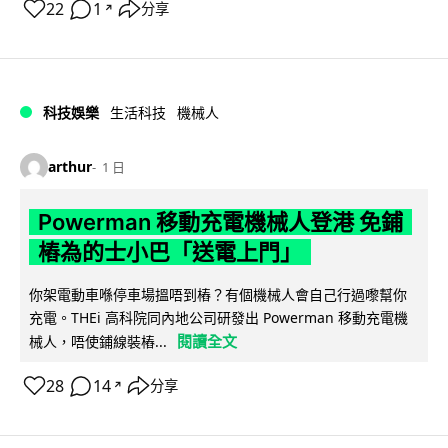
22
1
分享
↗
科技娛樂
生活科技
機械人
arthur
1 日
Powerman 移動充電機械人登港 免鋪
樁為的士小巴「送電上門」
你架電動車喺停車場搵唔到樁？有個機械人會自己行過嚟幫你
充電。THEi 高科院同內地公司研發出 Powerman 移動充電機
閱讀全文
械人，唔使鋪線裝樁...
28
14
分享
↗