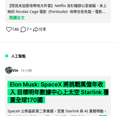
【唔見未加密母帶咁大件事】Netflix 洛杉磯辦公室被竊，未上
映的 Nicolas Cage 電影《Fortitude》母帶亦告失蹤。電影...
閱讀全文
146
7
分享
↗
人工智能
Vin
19 小時
Elon Musk: SpaceX 將挑戰萬億年收
入 目標明年數據中心上太空 Starlink 覆
蓋全球170國
SpaceX 公佈最新第二季業績，受惠 Starlink 與 AI 業務帶動，