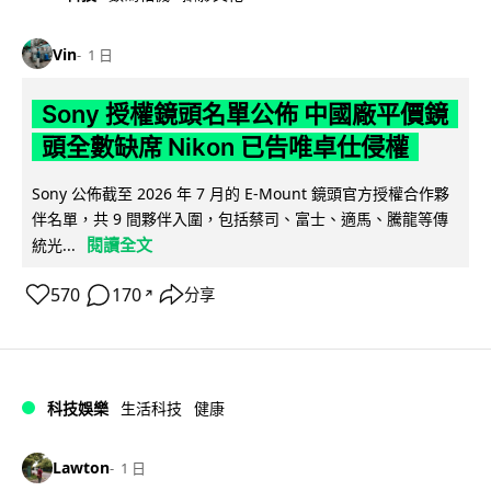
Vin
1 日
Sony 授權鏡頭名單公佈 中國廠平價鏡
頭全數缺席 Nikon 已告唯卓仕侵權
Sony 公佈截至 2026 年 7 月的 E-Mount 鏡頭官方授權合作夥
伴名單，共 9 間夥伴入圍，包括蔡司、富士、適馬、騰龍等傳
閱讀全文
統光...
570
170
分享
↗
科技娛樂
生活科技
健康
Lawton
1 日