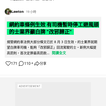
Lawton
19 小時
網約車條例生效 有司機暫時停工避風頭
的士業界籲白牌 "改邪歸正"
規管網約車法例大部分條文已於 8 月 3 日生效，的士業界就期
望白牌車司機，能夠「改邪歸正」回流駕駛的士。新例大幅提
閱讀全文
高罰則，首次定罪最高罰款...
171
110
分享
↗
ADVERTISEMENT