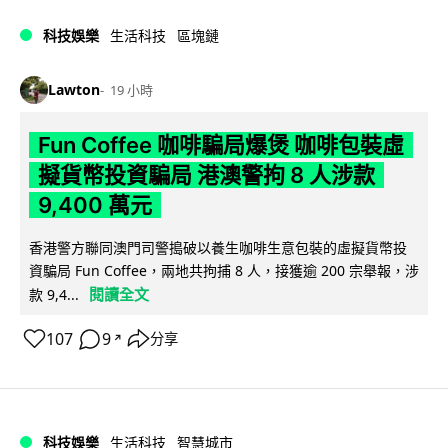
科技娛樂
生活科技
區塊鏈
Lawton
19 小時
Fun Coffee 咖啡騙局爆煲 咖啡包裝虛
擬貨幣投資騙局 港澳警拘 8 人涉款
9,400 萬元
香港警方聯同澳門司警搗破以養生咖啡生意包裝的虛擬貨幣投
資騙局 Fun Coffee，兩地共拘捕 8 人，接獲逾 200 宗舉報，涉
閱讀全文
款 9,4...
107
9
分享
↗
科技娛樂
生活科技
智慧城市