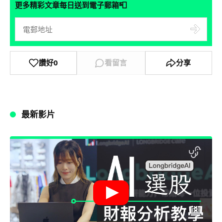
📮
更多精彩文章每日送到電子郵箱
讚好
0
看留言
分享
最新影片