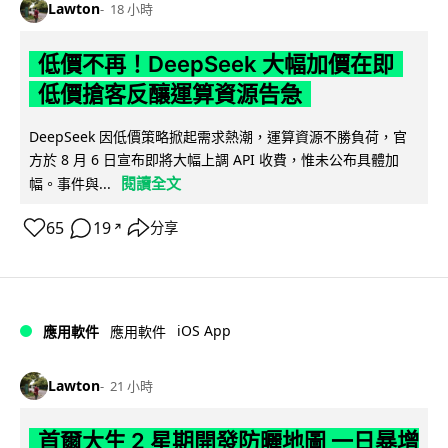
Lawton
18 小時
低價不再！DeepSeek 大幅加價在即
低價搶客反釀運算資源告急
DeepSeek 因低價策略掀起需求熱潮，運算資源不勝負荷，官
方於 8 月 6 日宣布即將大幅上調 API 收費，惟未公布具體加
閱讀全文
幅。事件與...
65
19
分享
↗
iOS App
應用軟件
應用軟件
Lawton
21 小時
首爾大生 2 星期開發防曬地圖 一日暴增