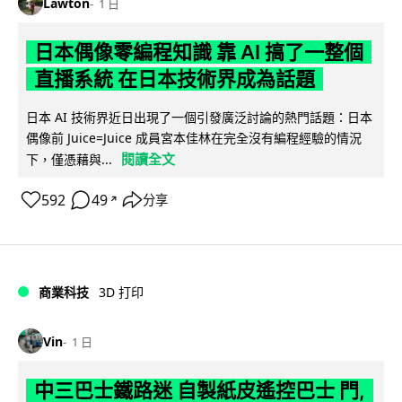
Lawton
1 日
日本偶像零編程知識 靠 AI 搞了一整個
直播系統 在日本技術界成為話題
日本 AI 技術界近日出現了一個引發廣泛討論的熱門話題：日本
偶像前 Juice=Juice 成員宮本佳林在完全沒有編程經驗的情況
閱讀全文
下，僅憑藉與...
592
49
分享
↗
商業科技
3D 打印
Vin
1 日
中三巴士鐵路迷 自製紙皮遙控巴士 門,