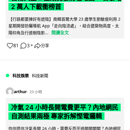
2 萬人下載衝榜首
【行路都要揀好有遮陰】南韓首爾大學 23 歲學生劉敏俊利用 2
星期開發防曬導航 App「走向陰涼處」，結合建築物高度、太
閱讀全文
陽仰角及行道樹陰影...
81
3
分享
↗
科技娛樂
科技新聞
arthur
23 小時
冷氣 24 小時長開電費更平？內地網民
自測結果兩極 專家拆解慳電邏輯
你信唔信冷氣長開 24 小時，電費反而平過開開關關？內地網民