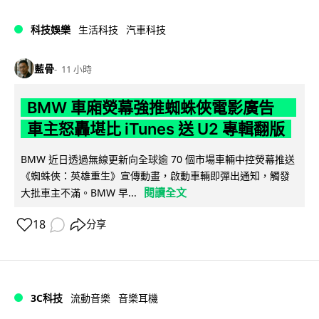
科技娛樂
生活科技
汽車科技
藍骨
11 小時
BMW 車廂熒幕強推蜘蛛俠電影廣告
車主怒轟堪比 iTunes 送 U2 專輯翻版
BMW 近日透過無線更新向全球逾 70 個市場車輛中控熒幕推送
《蜘蛛俠：英雄重生》宣傳動畫，啟動車輛即彈出通知，觸發
閱讀全文
大批車主不滿。BMW 早...
18
分享
3C科技
流動音樂
音樂耳機