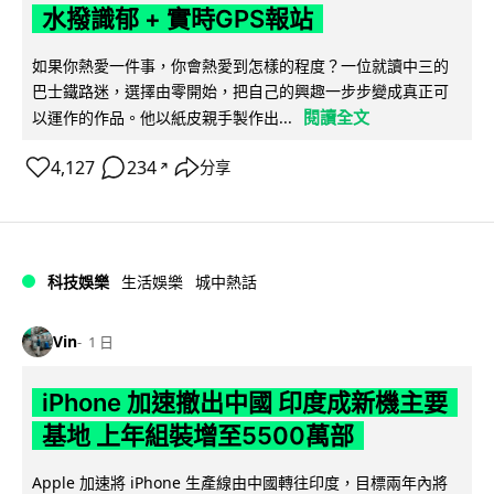
水撥識郁 + 實時GPS報站
如果你熱愛一件事，你會熱愛到怎樣的程度？一位就讀中三的
巴士鐵路迷，選擇由零開始，把自己的興趣一步步變成真正可
閱讀全文
以運作的作品。他以紙皮親手製作出...
4,127
234
分享
↗
科技娛樂
生活娛樂
城中熱話
Vin
1 日
iPhone 加速撤出中國 印度成新機主要
基地 上年組裝增至5500萬部
Apple 加速將 iPhone 生產線由中國轉往印度，目標兩年內將