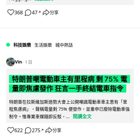
368
47
分享
↗
科技娛樂
生活娛樂
城中熱話
Vin
1 日
特朗普嘲電動車主有里程病 剩 75% 電
量即焦慮發作 狂言一手終結電車指令
特朗普在拉斯維加斯造勢大會上公開嘲諷電動車車主患有「里
程焦慮病」，聲稱電量剩 75% 便發作，並重申已廢除電動車強
閱讀全文
制令。惟專業車媒隨即反駁，...
622
275
分享
↗