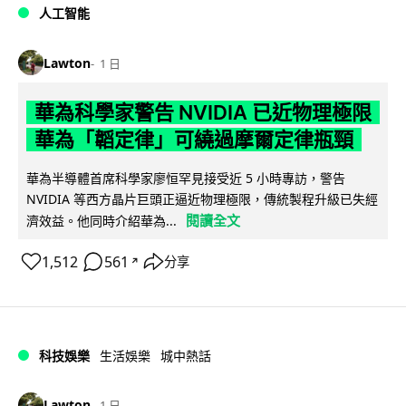
人工智能
Lawton
1 日
華為科學家警告 NVIDIA 已近物理極限
華為「韜定律」可繞過摩爾定律瓶頸
華為半導體首席科學家廖恒罕見接受近 5 小時專訪，警告
NVIDIA 等西方晶片巨頭正逼近物理極限，傳統製程升級已失經
閱讀全文
濟效益。他同時介紹華為...
1,512
561
分享
↗
科技娛樂
生活娛樂
城中熱話
Lawton
1 日