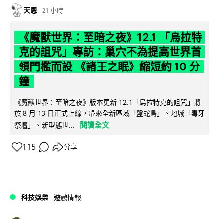
天恩
21 小時
《魔獸世界：至暗之夜》12.1 「烏拉特
克的詛咒」專訪：巢穴不為提高世界首
領門檻而設 《諸王之眠》縮短約 10 分
鐘
《魔獸世界：至暗之夜》版本更新 12.1「烏拉特克的詛咒」將
於 8 月 13 日正式上線，帶來全新區域「盤蛇島」、地城「毒牙
閱讀全文
祭壇」、新型態世...
115
分享
科技娛樂
遊戲情報