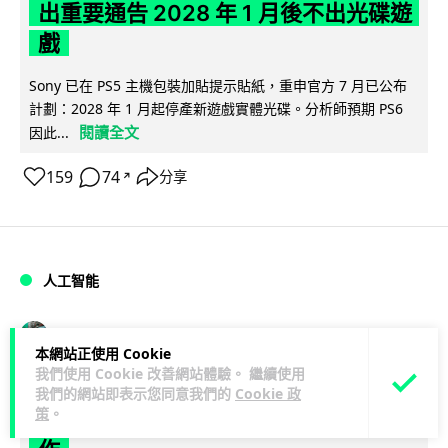
出重要通告 2028 年 1 月後不出光碟遊
戲
Sony 已在 PS5 主機包裝加貼提示貼紙，重申官方 7 月已公布
計劃：2028 年 1 月起停產新遊戲實體光碟。分析師預期 PS6
閱讀全文
因此...
159
74
分享
↗
人工智能
Vin
1 日
本網站正使用 Cookie
我們使用 Cookie 改善網站體驗。 繼續使用
Samsung 展示 Galaxy AI 新方向 未來
我們的網站即表示您同意我們的
Cookie 政
策
。
手機毋須輸入文字 轉向 Agent 全自動操