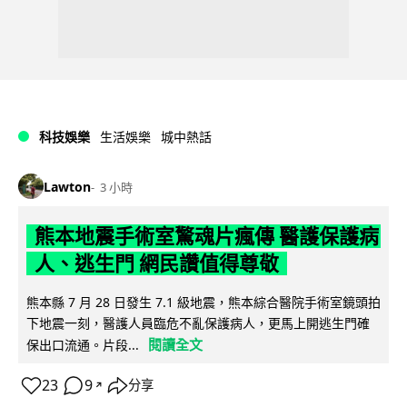
科技娛樂
生活娛樂
城中熱話
Lawton
3 小時
熊本地震手術室驚魂片瘋傳 醫護保護病
人、逃生門 網民讚值得尊敬
熊本縣 7 月 28 日發生 7.1 級地震，熊本綜合醫院手術室鏡頭拍
下地震一刻，醫護人員臨危不亂保護病人，更馬上開逃生門確
閱讀全文
保出口流通。片段...
23
9
分享
↗