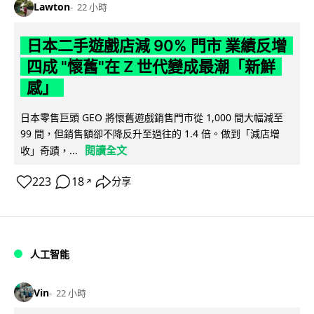
Lawton
22 小時
日本二手遊戲店減 90% 門市 業績反增
四成 "懷舊"在 Z 世代變成最潮「新鮮
感」
日本零售巨頭 GEO 將懷舊遊戲銷售門市從 1,000 間大幅減至
99 間，但銷售額卻不降反升至過往的 1.4 倍。做到「減店增
閱讀全文
收」奇蹟，...
223
18
分享
↗
人工智能
Vin
22 小時