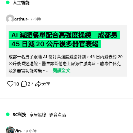
人工智能
arthur
7 小時
AI 減肥餐單配合高強度操練 成都男
45 日減 20 公斤後多器官衰竭
成都一名男子跟隨 AI 制訂高強度減脂計劃，45 日內減去約 20
公斤後昏迷送院。醫生診斷他患上尿源性膿毒症、膿毒性休克
閱讀全文
及多器官功能障礙。...
10
2
分享
↗
3C科技
家居無線
影音產品
Vin
19 小時