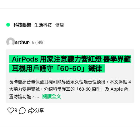
科技娛樂
生活科技
健康
arthur
6 小時
AirPods 用家注意聽力響紅燈 醫學界籲
耳機用戶謹守「60-60」鐵律
長時間高音量佩戴耳機可能導致永久性噪音性聽損。本文盤點 4
大聽力受損警號，介紹科學護耳的「60-60 原則」及 Apple 內
閱讀全文
置防護功能，...
9
分享