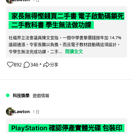
家長無得慳錢買二手書 電子啟動碼鎖死
二手教科書 學生無法做功課
社福界立法會議員陳文宜指，一間中學書單價錢按年加 14.7%
遠超通漲，令家長難以負擔。而且電子教材啟動碼這項設計，
閱讀全文
令學生無法完成功課，二手...
892
346
分享
↗
科技娛樂
遊戲情報
Lawton
1 日
PlayStation 確認停產實體光碟 包裝印