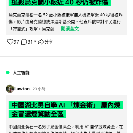
追殺烏克蘭小販近 40 秒仍被炸傷
烏克蘭克爾松一名 52 歲小販被俄軍無人機追擊近 40 秒後被炸
傷，影片由烏克蘭總統澤連斯基公開。他直斥俄軍對平民進行
閱讀全文
「狩獵式」攻擊，烏克蘭...
97
31
分享
↗
人工智能
Lawton
20 小時
中國湖北男自學 AI 「煉金術」 屋內煉
金冒濃煙驚動全區
中國湖北黃石一名男子見金價高企，利用 AI 自學提煉黃金，在