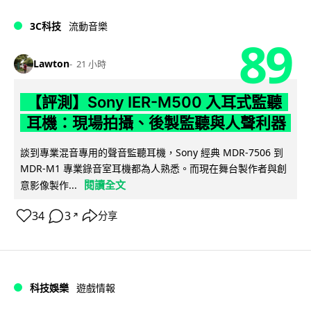
3C科技
流動音樂
89
Lawton
21 小時
【評測】Sony IER-M500 入耳式監聽
耳機：現場拍攝、後製監聽與人聲利器
談到專業混音專用的聲音監聽耳機，Sony 經典 MDR-7506 到
MDR-M1 專業錄音室耳機都為人熟悉。而現在舞台製作者與創
閱讀全文
意影像製作...
34
3
分享
↗
科技娛樂
遊戲情報