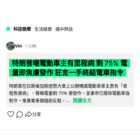
科技娛樂
生活娛樂
城中熱話
Vin
1 小時
特朗普嘲電動車主有里程病 剩 75% 電
量即焦慮發作 狂言一手終結電車指令
特朗普在拉斯維加斯造勢大會上公開嘲諷電動車車主患有「里
程焦慮病」，聲稱電量剩 75% 便發作，並重申已廢除電動車強
閱讀全文
制令。惟專業車媒隨即反駁，...
分享