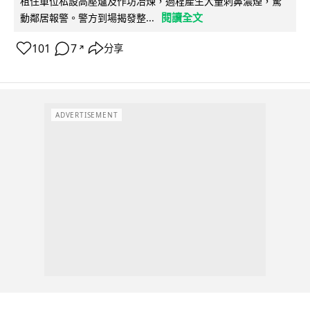
租住單位私設高壓爐及作坊冶煉，過程產生大量刺鼻濃煙，驚
閱讀全文
動鄰居報警。警方到場揭發整...
101
7
分享
↗
ADVERTISEMENT