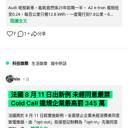
Audi 呢部新車，能耗竟然係25年前嘅一半。 A2 e-tron 風阻低
至0.24，每百公里只需12.8 kWh，一度電行到7.8公里。6...
閱讀全文
7
1
分享
↗
科技娛樂
生活娛樂
城中熱話
Vin
1 日
法國 8 月 11 日出新例 未經同意嚴禁
Cold Call 違規企業最高罰 345 萬
法國將於 8 月 11 日起實施新例，全面禁止企業未經消費者同意
致電推銷，由「opt-out」拒接登記制轉為「opt-in」先徵同意