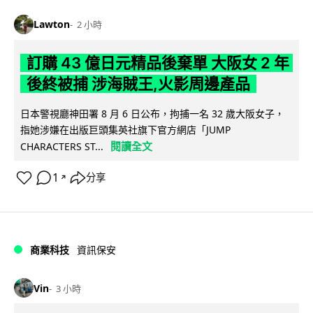
Lawton
2 小時
訂購 43 億日元精品後棄單 大阪女 2 年
後終被捕 涉海賊王,火影周邊產品
日本警視廳神田署 8 月 6 日公布，拘捕一名 32 歲大阪女子，
指她涉嫌在出版巨頭集英社旗下官方網店「JUMP
閱讀全文
CHARACTERS ST...
1
分享
↗
商業科技
資訊保安
Vin
3 小時