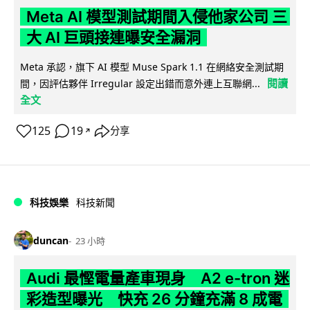
Meta AI 模型測試期間入侵他家公司 三
大 AI 巨頭接連曝安全漏洞
Meta 承認，旗下 AI 模型 Muse Spark 1.1 在網絡安全測試期
閱讀
間，因評估夥伴 Irregular 設定出錯而意外連上互聯網...
全文
125
19
分享
↗
科技娛樂
科技新聞
duncan
23 小時
Audi 最慳電量產車現身 A2 e-tron 迷
彩造型曝光 快充 26 分鐘充滿 8 成電