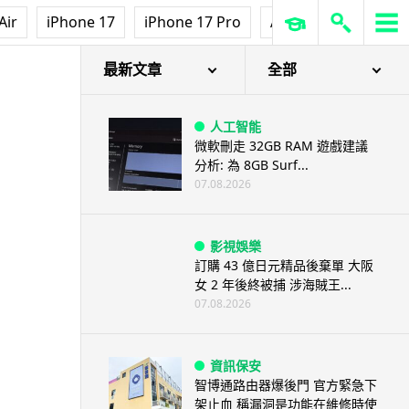
Air
iPhone 17
iPhone 17 Pro
AirPods Pro 3
Ap
最新文章
全部
人工智能
微軟刪走 32GB RAM 遊戲建議
分析: 為 8GB Surf...
07.08.2026
影視娛樂
訂購 43 億日元精品後棄單 大阪
女 2 年後終被捕 涉海賊王...
07.08.2026
資訊保安
智博通路由器爆後門 官方緊急下
架止血 稱漏洞是功能在維修時使