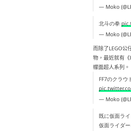
— Moko (@
北斗の拳
pic
— Moko (@
而除了LEGO公
物，最近就有《Fin
幪面超人系列。
FF7のクラウド
pic.twitter
— Moko (@
既に仮面ライ
仮面ライダー