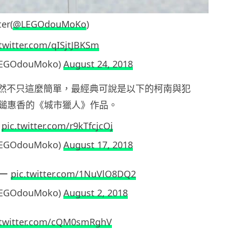
er(
@LEGOdouMoKo
)
.twitter.com/qISjtJBKSm
LEGOdouMoko)
August 24, 2018
品當然不只這麼簡單，最經典可說是以下的柯南與犯
鎚惠香的《城市獵人》作品。
ン
pic.twitter.com/r9kTfcjcOj
LEGOdouMoko)
August 17, 2018
ター
pic.twitter.com/1NuVlO8DQ2
LEGOdouMoko)
August 2, 2018
.twitter.com/cQM0smRghV