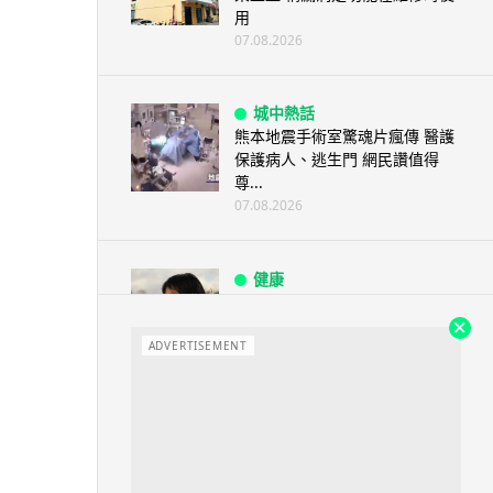
用
07.08.2026
城中熱話
熊本地震手術室驚魂片瘋傳 醫護
保護病人、逃生門 網民讚值得
尊...
07.08.2026
健康
AirPods 用家注意聽力響紅燈 醫
學界籲耳機用戶謹守「60-60」...
ADVERTISEMENT
07.08.2026
人工智能
AI 減肥餐單配合高強度操練 成
都男 45 日減 20 公斤後多器官
衰...