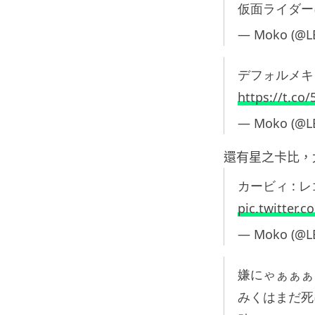
仮面ライダー
— Moko (@
デフォルメキャ
https://t.co
— Moko (@
還有星之卡比，
カービィ : 
pic.twitter.
— Moko (@
嫌にゃぁぁぁ
みくはまだ死