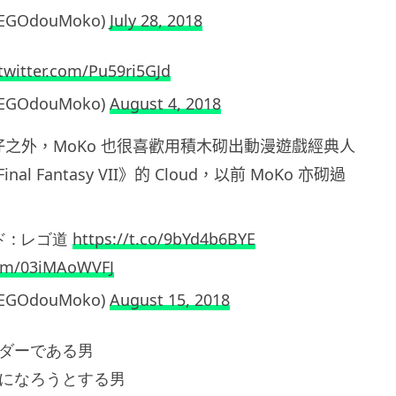
LEGOdouMoko)
July 28, 2018
.twitter.com/Pu59ri5GJd
LEGOdouMoko)
August 4, 2018
仔之外，MoKo 也很喜歡用積木砌出動漫遊戲經典人
al Fantasy VII》的 Cloud，以前 MoKo 亦砌過
 : レゴ道
https://t.co/9bYd4b6BYE
.com/03iMAoWVFJ
LEGOdouMoko)
August 15, 2018
ダーである男
になろうとする男