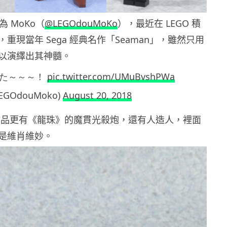
為 MoKo（
@LEGOdouMoKo
），最近在 LEGO 積
重現當年 Sega 經典名作「Seaman」，雖然只用
以演繹出其神髓。
きた～～～！
pic.twitter.com/UMuBvshPWa
LEGOdouMoko)
August 20, 2018
 的作品更有《龍珠》的魔貫光殺炮，還有人造人，裡面
是維肖維妙。