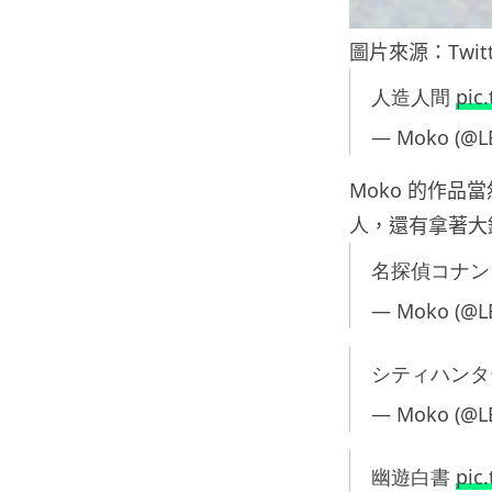
圖片來源：Twitt
人造人間
pic
— Moko (@
Moko 的作
人，還有拿著大
名探偵コナ
— Moko (@
シティハン
— Moko (@
幽遊白書
pic