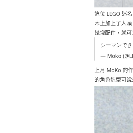
這位 LEGO 迷名
木上加上了人頭，
幾塊配件，就可
シーマンで
— Moko (@
上月 MoKo
的角色造型可說