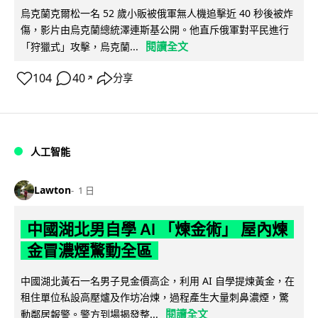
烏克蘭克爾松一名 52 歲小販被俄軍無人機追擊近 40 秒後被炸
傷，影片由烏克蘭總統澤連斯基公開。他直斥俄軍對平民進行
閱讀全文
「狩獵式」攻擊，烏克蘭...
104
40
分享
↗
人工智能
Lawton
1 日
中國湖北男自學 AI 「煉金術」 屋內煉
金冒濃煙驚動全區
中國湖北黃石一名男子見金價高企，利用 AI 自學提煉黃金，在
租住單位私設高壓爐及作坊冶煉，過程產生大量刺鼻濃煙，驚
閱讀全文
動鄰居報警。警方到場揭發整...