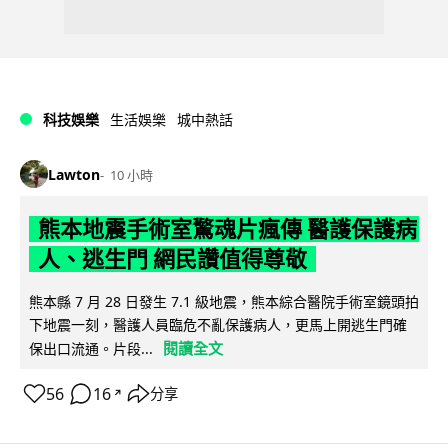
科技娛樂
生活娛樂
城中熱話
Lawton
10 小時
熊本地震手術室驚魂片瘋傳 醫護保護病
人、逃生門 網民讚值得尊敬
熊本縣 7 月 28 日發生 7.1 級地震，熊本綜合醫院手術室鏡頭拍
下地震一刻，醫護人員臨危不亂保護病人，更馬上開逃生門確
閱讀全文
保出口流通。片段...
56
16
分享
↗