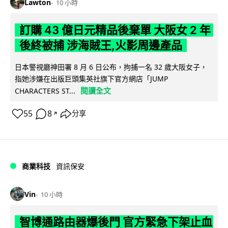
Lawton
10 小時
訂購 43 億日元精品後棄單 大阪女 2 年
後終被捕 涉海賊王,火影周邊產品
日本警視廳神田署 8 月 6 日公布，拘捕一名 32 歲大阪女子，
指她涉嫌在出版巨頭集英社旗下官方網店「JUMP
閱讀全文
CHARACTERS ST...
55
8
分享
↗
商業科技
資訊保安
Vin
10 小時
智博通路由器爆後門 官方緊急下架止血