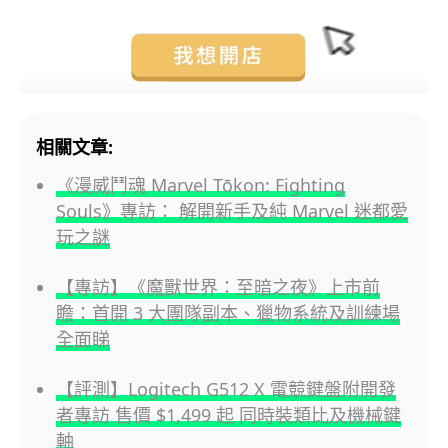
相關文章:
《漫威鬥魂 Marvel Tōkon: Fighting
Souls》專訪： 解開新手及純 Marvel 迷都愛
玩之謎
【專訪】《魔獸世界：至暗之夜》上市前
瞻：首開 3 大團隊副本、獵物系統及訓練場
全面睇
【評測】Logitech G512 X 電競鍵盤附開發
者專訪 售價 $1,499 起 同時裝類比及機械鍵
軸