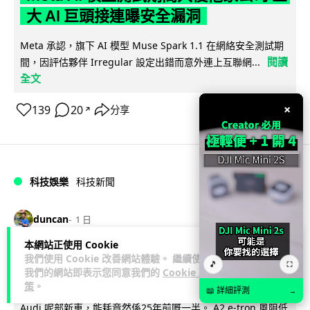
大 AI 巨頭接連曝安全漏洞
Meta 承認，旗下 AI 模型 Muse Spark 1.1 在網絡安全測試期
閱讀
間，因評估夥伴 Irregular 設定出錯而意外連上互聯網...
全文
×
139
20
分享
↗
科技娛樂
科技新聞
duncan
1 日
本網站正使用 Cookie
Audi 最慳電量產車現身 A2 e-tron 迷
我們使用 Cookie 改善網站體驗。 繼續使用
🎵
⛶
我們的網站即表示您同意我們的
Cookie 政
彩造型曝光 快充 26 分鐘充滿 8 成電
策
。
📖 詳細評測
→
Audi 呢部新車，能耗竟然係25年前嘅一半。 A2 e-tron 風阻低