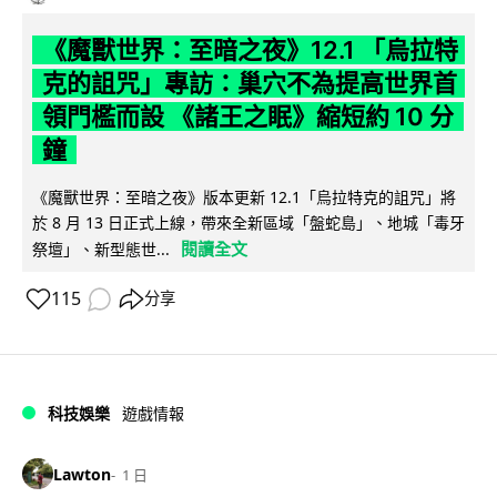
《魔獸世界：至暗之夜》12.1 「烏拉特
克的詛咒」專訪：巢穴不為提高世界首
領門檻而設 《諸王之眠》縮短約 10 分
鐘
《魔獸世界：至暗之夜》版本更新 12.1「烏拉特克的詛咒」將
於 8 月 13 日正式上線，帶來全新區域「盤蛇島」、地城「毒牙
閱讀全文
祭壇」、新型態世...
115
分享
科技娛樂
遊戲情報
Lawton
1 日