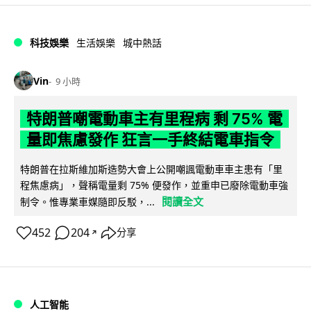
科技娛樂
生活娛樂
城中熱話
Vin
9 小時
特朗普嘲電動車主有里程病 剩 75% 電
量即焦慮發作 狂言一手終結電車指令
特朗普在拉斯維加斯造勢大會上公開嘲諷電動車車主患有「里
程焦慮病」，聲稱電量剩 75% 便發作，並重申已廢除電動車強
閱讀全文
制令。惟專業車媒隨即反駁，...
452
204
分享
↗
人工智能