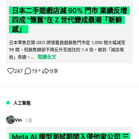
日本二手遊戲店減 90% 門市 業績反增
四成 "懷舊"在 Z 世代變成最潮「新鮮
感」
日本零售巨頭 GEO 將懷舊遊戲銷售門市從 1,000 間大幅減至
99 間，但銷售額卻不降反升至過往的 1.4 倍。做到「減店增
閱讀全文
收」奇蹟，...
247
19
分享
↗
人工智能
Vin
1 日
Meta AI 模型測試期間入侵他家公司 三