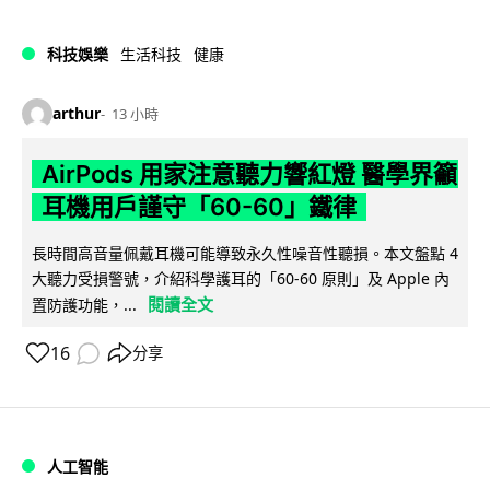
科技娛樂
生活科技
健康
arthur
13 小時
AirPods 用家注意聽力響紅燈 醫學界籲
耳機用戶謹守「60-60」鐵律
長時間高音量佩戴耳機可能導致永久性噪音性聽損。本文盤點 4
大聽力受損警號，介紹科學護耳的「60-60 原則」及 Apple 內
閱讀全文
置防護功能，...
16
分享
人工智能