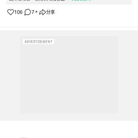
106
7
分享
↗
ADVERTISEMENT