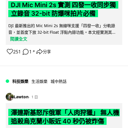
DJI Mic Mini 2s 實測 四發一收同步獨
立錄音 32-bit 防爆咪拍片必備
DJI 最新推出的 Mic Mini 2s 無線咪支援「四發一收」分軌錄
音，並首度下放 32-bit Float 浮點內錄功能。本文經實測其...
閱讀全文
251
1
分享
↗
科技娛樂
生活娛樂
城中熱話
Lawton
1 日
澤連斯基怒斥俄軍「人肉狩獵」 無人機
追殺烏克蘭小販近 40 秒仍被炸傷