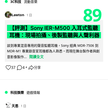
3C科技
流動音樂
89
Lawton
1 日
【評測】Sony IER-M500 入耳式監聽
耳機：現場拍攝、後製監聽與人聲利器
談到專業混音專用的聲音監聽耳機，Sony 經典 MDR-7506 到
MDR-M1 專業錄音室耳機都為人熟悉。而現在舞台製作者與創
閱讀全文
意影像製作...
37
4
分享
↗
科技娛樂
遊戲情報
天恩
1 日