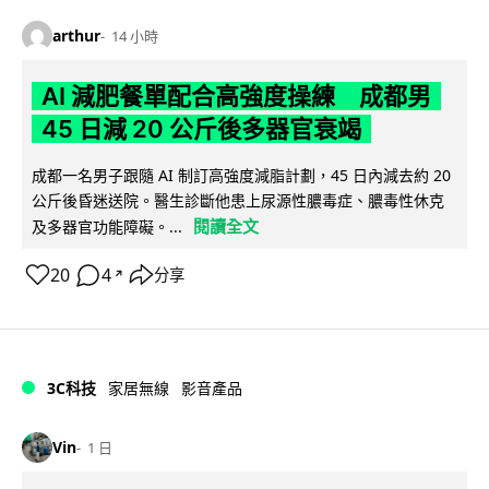
arthur
14 小時
AI 減肥餐單配合高強度操練 成都男
45 日減 20 公斤後多器官衰竭
成都一名男子跟隨 AI 制訂高強度減脂計劃，45 日內減去約 20
公斤後昏迷送院。醫生診斷他患上尿源性膿毒症、膿毒性休克
閱讀全文
及多器官功能障礙。...
20
4
分享
↗
3C科技
家居無線
影音產品
Vin
1 日