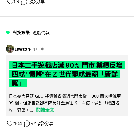
69
分享
科技娛樂
遊戲情報
Lawton
4 小時
日本二手遊戲店減 90% 門市 業績反增
四成 "懷舊"在 Z 世代變成最潮「新鮮
感」
日本零售巨頭 GEO 將懷舊遊戲銷售門市從 1,000 間大幅減至
99 間，但銷售額卻不降反升至過往的 1.4 倍。做到「減店增
閱讀全文
收」奇蹟，...
104
5
分享
↗