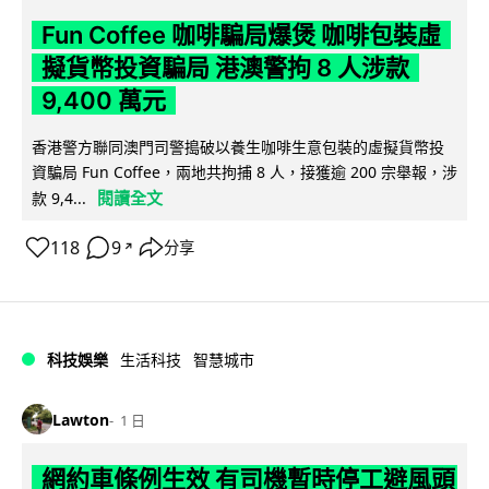
Fun Coffee 咖啡騙局爆煲 咖啡包裝虛
擬貨幣投資騙局 港澳警拘 8 人涉款
9,400 萬元
香港警方聯同澳門司警搗破以養生咖啡生意包裝的虛擬貨幣投
資騙局 Fun Coffee，兩地共拘捕 8 人，接獲逾 200 宗舉報，涉
閱讀全文
款 9,4...
118
9
分享
↗
科技娛樂
生活科技
智慧城市
Lawton
1 日
網約車條例生效 有司機暫時停工避風頭