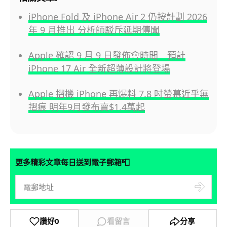
iPhone Fold 及 iPhone Air 2 仍按計劃 2026
年 9 月推出 分析師駁斥延期傳聞
Apple 確認 9 月 9 日發佈會時間 預計
iPhone 17 Air 全新超薄設計將登場
Apple 摺機 iPhone 再爆料 7.8 吋螢幕近乎無
摺痕 明年9月發布賣$1.4萬起
📮
更多精彩文章每日送到電子郵箱
讚好
0
看留言
分享