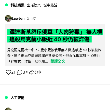
科技娛樂
生活娛樂
城中熱話
Lawton
2 小時
澤連斯基怒斥俄軍「人肉狩獵」 無人機
追殺烏克蘭小販近 40 秒仍被炸傷
烏克蘭克爾松一名 52 歲小販被俄軍無人機追擊近 40 秒後被炸
傷，影片由烏克蘭總統澤連斯基公開。他直斥俄軍對平民進行
閱讀全文
「狩獵式」攻擊，烏克蘭...
21
3
分享
↗
人工智能