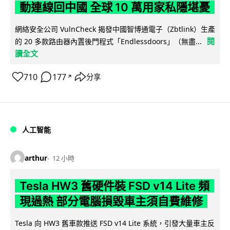
動連線回中國 全球 10 萬用家私隱堪憂
網絡安全公司 VulnCheck 揭發中國智博通電子（Zbtlink）生產
閱
的 20 多款路由器內置後門程式「Endlessdoors」（無盡...
讀全文
710
177
分享
↗
人工智能
arthur
12 小時
Tesla HW3 舊硬件裝 FSD v14 Lite 頻
現過熱 部分電腦損毀車主須自費維修
Tesla 向 HW3 舊車款推送 FSD v14 Lite 系統，引發大量車主反