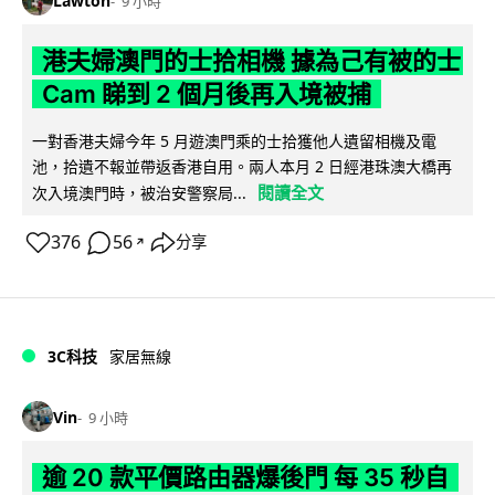
Lawton
9 小時
港夫婦澳門的士拾相機 據為己有被的士
Cam 睇到 2 個月後再入境被捕
一對香港夫婦今年 5 月遊澳門乘的士拾獲他人遺留相機及電
池，拾遺不報並帶返香港自用。兩人本月 2 日經港珠澳大橋再
閱讀全文
次入境澳門時，被治安警察局...
376
56
分享
↗
3C科技
家居無線
Vin
9 小時
逾 20 款平價路由器爆後門 每 35 秒自