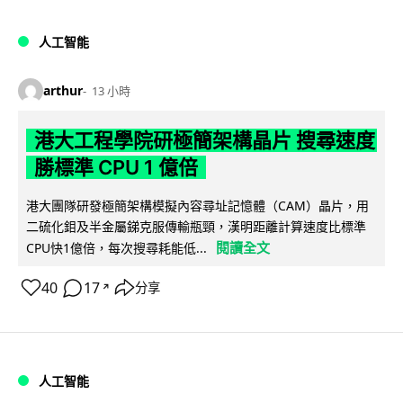
人工智能
arthur
13 小時
港大工程學院研極簡架構晶片 搜尋速度
勝標準 CPU 1 億倍
港大團隊研發極簡架構模擬內容尋址記憶體（CAM）晶片，用
二硫化鉬及半金屬銻克服傳輸瓶頸，漢明距離計算速度比標準
閱讀全文
CPU快1億倍，每次搜尋耗能低...
40
17
分享
↗
人工智能