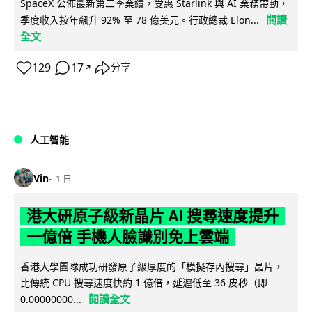
SpaceX 公佈最新第二季業績，受惠 Starlink 與 AI 業務帶動，
閱讀
季度收入按年飆升 92% 至 78 億美元。行政總裁 Elon...
全文
129
17
分享
↗
人工智能
Vin
1 日
港大研原子級新晶片 AI 搜尋速度提升
一億倍 手機人臉識別免上雲端
香港大學團隊成功研發原子級厚度的「模擬存內搜尋」晶片，
比傳統 CPU 搜尋速度快約 1 億倍，延遲低至 36 皮秒（即
閱讀全文
0.00000000...