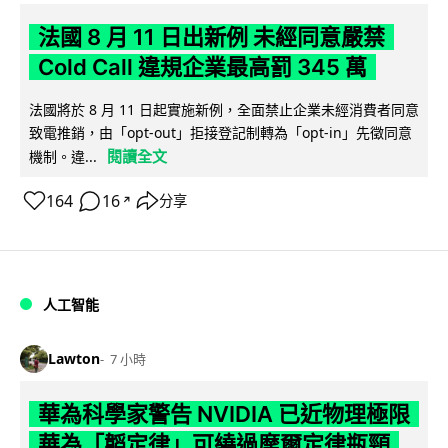
法國 8 月 11 日出新例 未經同意嚴禁
Cold Call 違規企業最高罰 345 萬
法國將於 8 月 11 日起實施新例，全面禁止企業未經消費者同意
致電推銷，由「opt-out」拒接登記制轉為「opt-in」先徵同意
閱讀全文
機制。違...
164
16
分享
↗
人工智能
Lawton
7 小時
華為科學家警告 NVIDIA 已近物理極限
華為「韜定律」可繞過摩爾定律瓶頸