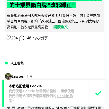
的士業界籲白牌 "改邪歸正"
規管網約車法例大部分條文已於 8 月 3 日生效，的士業界就期
望白牌車司機，能夠「改邪歸正」回流駕駛的士。新例大幅提
閱讀全文
高罰則，首次定罪最高罰款...
204
146
分享
↗
人工智能
Lawton
1 日
本網站正使用 Cookie
白宮拒測中國開放 AI 模型 業界質疑安
我們使用 Cookie 改善網站體驗。 繼續使用
我們的網站即表示您同意我們的
Cookie 政
全框架選擇性執行
策
。
彭博社報道，白宮通知美國頂尖 AI 公司，中國開發的開放權重