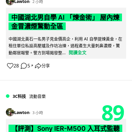
Lawton
2 小時
中國湖北男自學 AI 「煉金術」 屋內煉
金冒濃煙驚動全區
中國湖北黃石一名男子見金價高企，利用 AI 自學提煉黃金，在
租住單位私設高壓爐及作坊冶煉，過程產生大量刺鼻濃煙，驚
閱讀全文
動鄰居報警。警方到場揭發整...
28
5
分享
↗
3C科技
流動音樂
89
Lawton
3 小時
【評測】Sony IER-M500 入耳式監聽