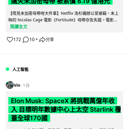
遺失未加密母帶 被索償 8.19 億港元
【唔見未加密母帶咁大件事】Netflix 洛杉磯辦公室被竊，未上
映的 Nicolas Cage 電影《Fortitude》母帶亦告失蹤。電影...
閱讀全文
172
10
分享
↗
人工智能
Vin
1 日
Elon Musk: SpaceX 將挑戰萬億年收
入 目標明年數據中心上太空 Starlink 覆
蓋全球170國