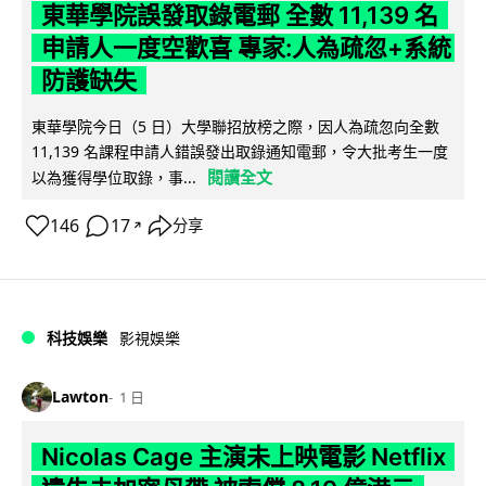
東華學院誤發取錄電郵 全數 11,139 名
申請人一度空歡喜 專家:人為疏忽+系統
防護缺失
東華學院今日（5 日）大學聯招放榜之際，因人為疏忽向全數
11,139 名課程申請人錯誤發出取錄通知電郵，令大批考生一度
閱讀全文
以為獲得學位取錄，事...
146
17
分享
↗
科技娛樂
影視娛樂
Lawton
1 日
Nicolas Cage 主演未上映電影 Netflix