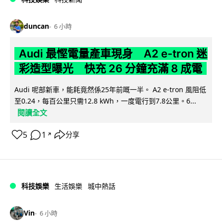
duncan
6 小時
Audi 最慳電量產車現身 A2 e-tron 迷
彩造型曝光 快充 26 分鐘充滿 8 成電
Audi 呢部新車，能耗竟然係25年前嘅一半。 A2 e-tron 風阻低
至0.24，每百公里只需12.8 kWh，一度電行到7.8公里。6...
閱讀全文
5
1
分享
↗
科技娛樂
生活娛樂
城中熱話
Vin
6 小時