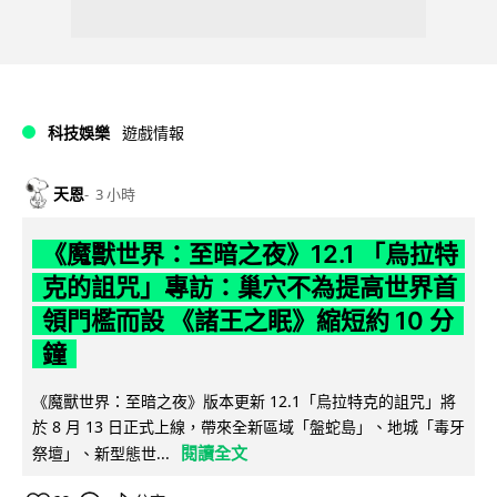
科技娛樂
遊戲情報
天恩
3 小時
《魔獸世界：至暗之夜》12.1 「烏拉特
克的詛咒」專訪：巢穴不為提高世界首
領門檻而設 《諸王之眠》縮短約 10 分
鐘
《魔獸世界：至暗之夜》版本更新 12.1「烏拉特克的詛咒」將
於 8 月 13 日正式上線，帶來全新區域「盤蛇島」、地城「毒牙
閱讀全文
祭壇」、新型態世...