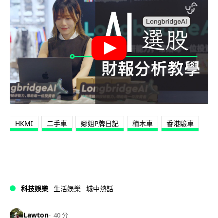
HKMI
二手車
娜姐P牌日記
積木車
香港驗車
科技娛樂
生活娛樂
城中熱話
Lawton
40 分