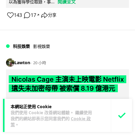
閱讀全文
以為獲得學位取錄，事...
143
17
分享
↗
科技娛樂
影視娛樂
Lawton
20 小時
Nicolas Cage 主演未上映電影 Netflix
遺失未加密母帶 被索償 8.19 億港元
【唔見未加密母帶咁大件事】Netflix 洛杉磯辦公室被竊，未上
本網站正使用 Cookie
映的 Nicolas Cage 電影《Fortitude》母帶亦告失蹤。電影...
我們使用 Cookie 改善網站體驗。 繼續使用
閱讀全文
我們的網站即表示您同意我們的
Cookie 政
策
。
162
7
分享
↗