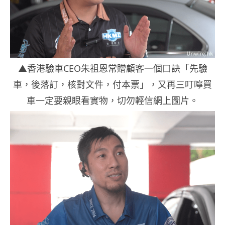
▲香港驗車CEO朱祖恩常贈顧客一個口訣「先驗
車，後落訂，核對文件，付本票」，又再三叮嚀買
車一定要親眼看實物，切勿輕信網上圖片。