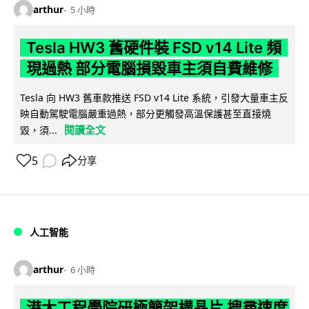
arthur
5 小時
Tesla HW3 舊硬件裝 FSD v14 Lite 頻
現過熱 部分電腦損毀車主須自費維修
Tesla 向 HW3 舊車款推送 FSD v14 Lite 系統，引發大量車主反
映自動駕駛電腦嚴重過熱，部分更觸發高溫保護甚至直接燒
閱讀全文
毀，須...
5
分享
人工智能
arthur
6 小時
港大工程學院研極簡架構晶片 搜尋速度