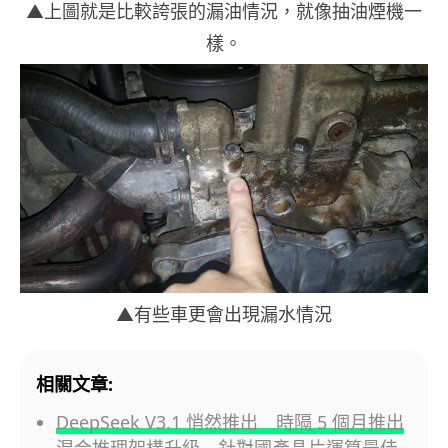
▲上圖就是比較誇張的漏油情況，就像抽油煙機一
樣。
▲有些車更會出現漏水情況
相關文章:
DeepSeek V3.1 悄然推出 時隔 5 個月推出