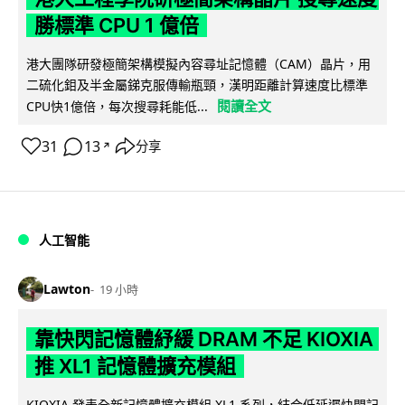
勝標準 CPU 1 億倍
港大團隊研發極簡架構模擬內容尋址記憶體（CAM）晶片，用
二硫化鉬及半金屬銻克服傳輸瓶頸，漢明距離計算速度比標準
閱讀全文
CPU快1億倍，每次搜尋耗能低...
31
13
分享
↗
人工智能
Lawton
19 小時
靠快閃記憶體紓緩 DRAM 不足 KIOXIA
推 XL1 記憶體擴充模組
KIOXIA 發表全新記憶體擴充模組 XL1 系列，結合低延遲快閃記