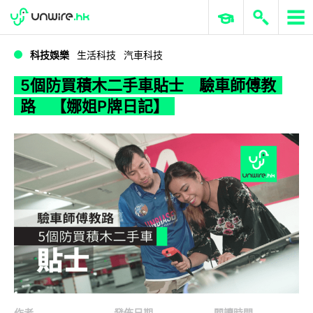
WWDC 2026
GenAI 與雲端科技專區
ERP 與商業 AI
5個防買積木二手車貼士 驗車師傅教路 【娜姐P牌日記】
科技娛樂
生活科技
汽車科技
5個防買積木二手車貼士 驗車師傅教
路 【娜姐P牌日記】
作者
發佈日期
閱讀時間