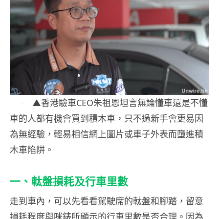
▲香港驗車CEO朱祖恩坦言無論懂車還是不懂
車的人都有機會買到積木車，只不過新手會更易因
為無經驗，輕易相信網上圖片或車子外表而墮進積
木車陷阱。
一、軚盤損耗及行車里數
走到車內，可以先看看駕駛席的軚盤和腳踏，留意
損耗程度與咪錶所顯示的行車里數是否合理。因為