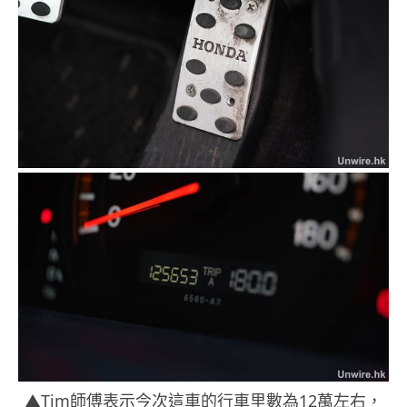
▲Tim師傅表示今次這車的行車里數為12萬左右，