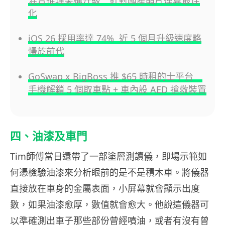
混合推理架構升級 針對國產晶片運算最佳
化
iOS 26 採用率達 74% 近 5 個月升級速度略
慢於前代
GoSwap x BigBoss 推 $65 時租的士平台
手機解鎖 5 個取車點 + 車內設 AED 搶救裝置
四、油漆及車門
Tim師傅當日還帶了一部塗層測讀儀，即場示範如
何憑檢驗油漆來分析眼前的是不是積木車。將儀器
直接放在車身的金屬表面，小屏幕就會顯示出度
數，如果油漆愈厚，數值就會愈大。他說這儀器可
以準確測出車子那些部份曾經噴油，或者有沒有曾