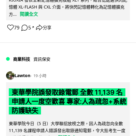
憶體 XL-FLASH 與 CXL 介面，將快閃記憶體轉化為記憶體擴充
閱讀全文
方...
79
5
分享
↗
商業科技
資訊保安
Lawton
19 小時
東華學院誤發取錄電郵 全數 11,139 名
申請人一度空歡喜 專家:人為疏忽+系統
防護缺失
東華學院今日（5 日）大學聯招放榜之際，因人為疏忽向全數
11,139 名課程申請人錯誤發出取錄通知電郵，令大批考生一度