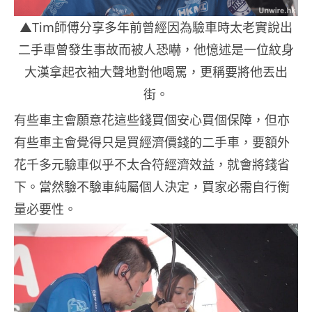
▲Tim師傅分享多年前曾經因為驗車時太老實說出
二手車曾發生事故而被人恐嚇，他憶述是一位紋身
大漢拿起衣袖大聲地對他喝罵，更稱要將他丟出
街。
有些車主會願意花這些錢買個安心買個保障，但亦
有些車主會覺得只是買經濟價錢的二手車，要額外
花千多元驗車似乎不太合符經濟效益，就會將錢省
下。當然驗不驗車純屬個人決定，買家必需自行衡
量必要性。