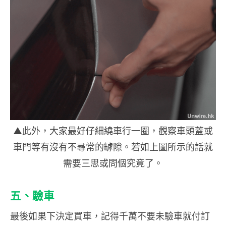
▲此外，大家最好仔細繞車行一圈，觀察車頭蓋或
車門等有沒有不尋常的罅隙。若如上圖所示的話就
需要三思或問個究竟了。
五、驗車
最後如果下決定買車，記得千萬不要未驗車就付訂