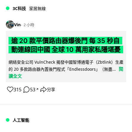
3C科技
家居無線
Vin
2 小時
逾 20 款平價路由器爆後門 每 35 秒自
動連線回中國 全球 10 萬用家私隱堪憂
網絡安全公司 VulnCheck 揭發中國智博通電子（Zbtlink）生產
閱
的 20 多款路由器內置後門程式「Endlessdoors」（無盡...
讀全文
315
53
分享
↗
人工智能