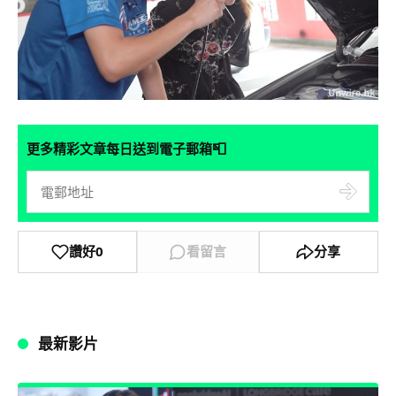
📮
更多精彩文章每日送到電子郵箱
讚好
0
看留言
分享
最新影片