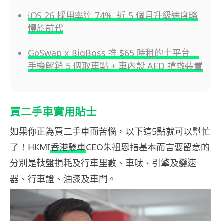
iOS 26 採用率達 74% 近 5 個月升級速度略
慢於前代
GoSwap x BigBoss 推 $65 時租的士平台
手機解鎖 5 個取車點 + 車內設 AED 搶救裝置
買二手車實用貼士
如果你正為買二手車而苦惱，以下這5點就可以幫忙
了！HKMI
香港驗車
CEO朱祖恩指基本而言要留意的
分別是軚盤損耗及行車里數、車呔、引擎及變速
器、行車證、油漆及車門。