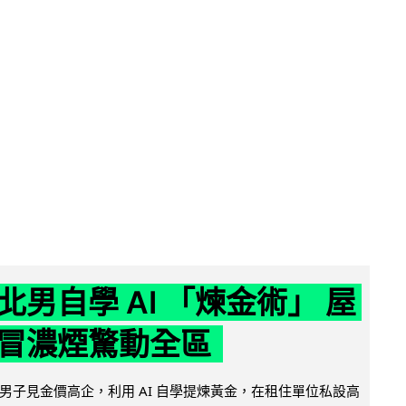
北男自學 AI 「煉金術」 屋
冒濃煙驚動全區
男子見金價高企，利用 AI 自學提煉黃金，在租住單位私設高