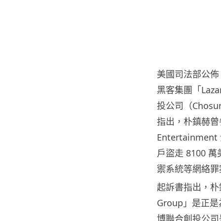
美國司法部公佈，北
黑客集團「Laz
投公司（Chosun
指出，朴鎮赫曾參與 W
Entertain
戶盜走 8100
禦系統等網絡罪
起訴書指出，朴鎮
Group」是
博聯合創投公司