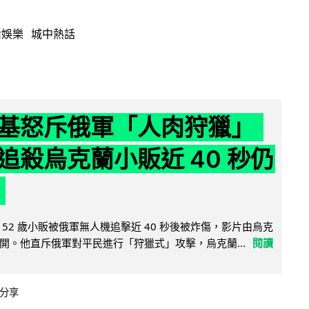
活娛樂
城中熱話
基怒斥俄軍「人肉狩獵」
追殺烏克蘭小販近 40 秒仍
52 歲小販被俄軍無人機追擊近 40 秒後被炸傷，影片由烏克
開。他直斥俄軍對平民進行「狩獵式」攻擊，烏克蘭...
閱讀
分享