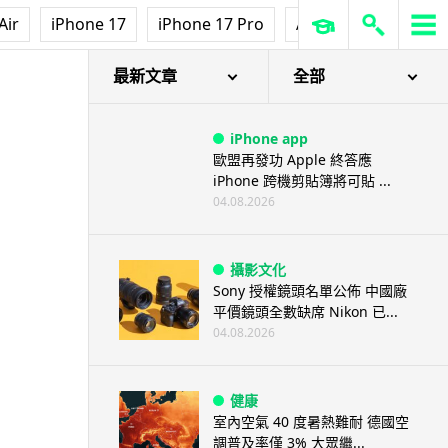
Air
iPhone 17
iPhone 17 Pro
AirPods Pro 3
Ap
最新文章
全部
iPhone app
歐盟再發功 Apple 終答應
iPhone 跨機剪貼簿將可貼 ...
04.08.2026
攝影文化
Sony 授權鏡頭名單公佈 中國廠
平價鏡頭全數缺席 Nikon 已...
04.08.2026
健康
室內空氣 40 度暑熱難耐 德國空
調普及率僅 3% 大眾繼...