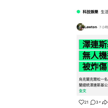
科技娛樂
生
Lawton
7 小時
澤連斯
無人機
被炸傷
烏克蘭克爾松一名 
蘭總統澤連斯基公
全文
21
3
↗