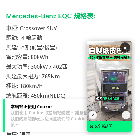
Mercedes-Benz EQC 規格表:
車種: Crossover SUV
驅動: 4 輪驅動
馬達: 2個 (前置/後置)
×
電池容量: 80kWh
最大功率: 300kW / 402匹
馬達最大扭力: 765Nm
極速: 180km/h
續航距離: 450km(NEDC)
平均功耗: 22.2kWh / 100km
本網站正使用 Cookie
我們使用 Cookie 改善網站體驗。 繼續使用
充電時間: 10%-80% 40分鐘 (110kW 快充)
🎵
⛶
我們的網站即表示您同意我們的
Cookie 政
尺寸: 4761mm x 1884mm x 1624mm
策
。
📖 文字版訪問
→
售價: 待定