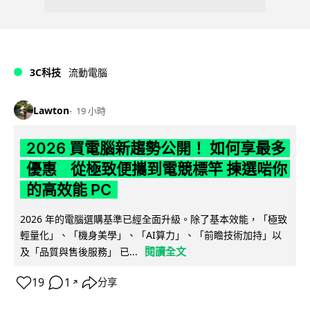
3C科技
流動電腦
Lawton
19 小時
2026 買電腦新趨勢公開！ 如何享最多
優惠 從極致便攜到電競標竿 揀選啱你
的高效能 PC
2026 年的電腦選購基準已經全面升級。除了基本效能，「極致
輕量化」、「機身美學」、「AI算力」、「前瞻技術加持」以
閱讀全文
及「品質與售後服務」 已...
19
1
分享
↗