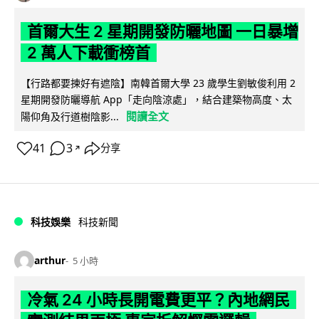
首爾大生 2 星期開發防曬地圖 一日暴增
2 萬人下載衝榜首
【行路都要揀好有遮陰】南韓首爾大學 23 歲學生劉敏俊利用 2
星期開發防曬導航 App「走向陰涼處」，結合建築物高度、太
閱讀全文
陽仰角及行道樹陰影...
41
3
分享
↗
科技娛樂
科技新聞
arthur
5 小時
冷氣 24 小時長開電費更平？內地網民