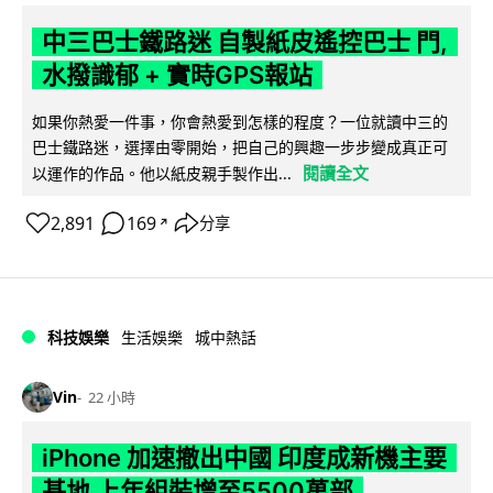
中三巴士鐵路迷 自製紙皮遙控巴士 門,
水撥識郁 + 實時GPS報站
如果你熱愛一件事，你會熱愛到怎樣的程度？一位就讀中三的
巴士鐵路迷，選擇由零開始，把自己的興趣一步步變成真正可
閱讀全文
以運作的作品。他以紙皮親手製作出...
2,891
169
分享
↗
科技娛樂
生活娛樂
城中熱話
Vin
22 小時
iPhone 加速撤出中國 印度成新機主要
基地 上年組裝增至5500萬部