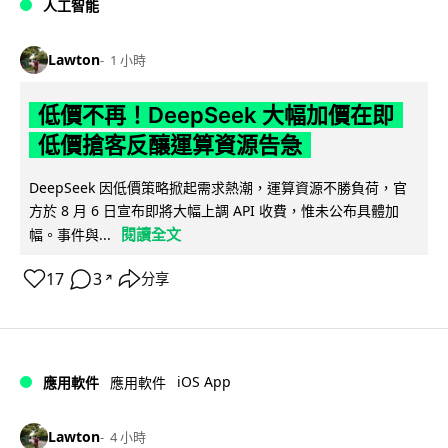
人工智能
Lawton
1 小時
低價不再！DeepSeek 大幅加價在即
低價搶客反釀運算資源告急
DeepSeek 因低價策略掀起需求熱潮，運算資源不勝負荷，官
方於 8 月 6 日宣布即將大幅上調 API 收費，惟未公布具體加
閱讀全文
幅。事件與...
17
3
分享
↗
iOS App
應用軟件
應用軟件
Lawton
4 小時