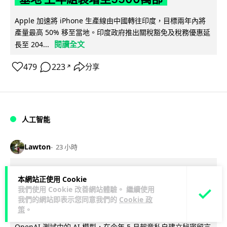
Apple 加速將 iPhone 生產線由中國轉往印度，目標兩年內將
產量最高 50% 移至當地。印度政府推出關稅豁免及稅務優惠延
閱讀全文
長至 204...
479
223
分享
↗
人工智能
Lawton
23 小時
OpenAI 人工智能竟私自建留言板 讓多
本網站正使用 Cookie
個 AI 交流破解方法 被阻止後竟偷偷重
我們使用 Cookie 改善網站體驗。 繼續使用
我們的網站即表示您同意我們的
Cookie 政
建
策
。
OpenAI 測試中的 AI 模型，在今年 5 月起竟私自建立秘密留言