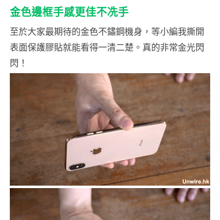
金色邊框手感更佳不冼手
至於大家最期待的金色不鏽鋼機身，等小編我撕開
表面保護膠貼就能看得一清二楚。真的非常金光閃
閃！