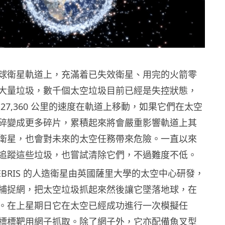
球衛星軌道上，充滿着已失效衛星、用完的火箭零
大量垃圾，數千個太空垃圾目前已經是失控狀態，
27,360 公里的速度在軌道上移動，如果它們在太空
碎變成更多碎片，累積起來將會嚴重影響軌道上其
衛星，也會對未來的太空任務帶來危險。一直以來
追蹤這些垃圾，也嘗試清除它們，不過難度不低。
eDEBRIS 的人造衛星由英國薩里大學的太空中心研發，
捕捉網，把太空垃圾抓起來然後讓它墜落地球，在
。在上星期日它在太空已經成功進行一次模擬任
標標靶用網子抓取。除了網子外，它亦配備魚叉型