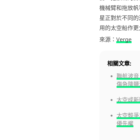
機械臂和拖放帆
星正對於不同的
用的太空船作更
來源：
Verge
相關文章:
聯航波音 
傷急降鹽
太空成新
太空競爭加
優先權