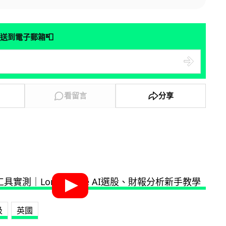
📮
送到電子郵箱
看留言
分享
圾
英國