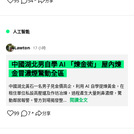
95
54
分享
↗
人工智能
Lawton
17 小時
中國湖北男自學 AI 「煉金術」 屋內煉
金冒濃煙驚動全區
中國湖北黃石一名男子見金價高企，利用 AI 自學提煉黃金，在
租住單位私設高壓爐及作坊冶煉，過程產生大量刺鼻濃煙，驚
閱讀全文
動鄰居報警。警方到場揭發整...
99
7
分享
↗