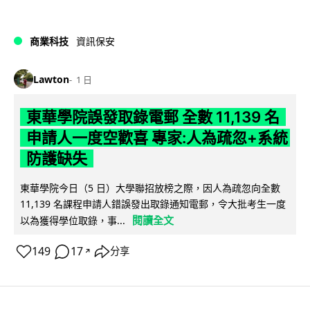
商業科技
資訊保安
Lawton
1 日
東華學院誤發取錄電郵 全數 11,139 名
申請人一度空歡喜 專家:人為疏忽+系統
防護缺失
東華學院今日（5 日）大學聯招放榜之際，因人為疏忽向全數
11,139 名課程申請人錯誤發出取錄通知電郵，令大批考生一度
閱讀全文
以為獲得學位取錄，事...
149
17
分享
↗