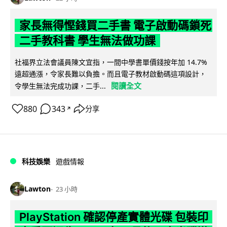
家長無得慳錢買二手書 電子啟動碼鎖死
二手教科書 學生無法做功課
社福界立法會議員陳文宜指，一間中學書單價錢按年加 14.7%
遠超通漲，令家長難以負擔。而且電子教材啟動碼這項設計，
閱讀全文
令學生無法完成功課，二手...
880
343
分享
↗
科技娛樂
遊戲情報
Lawton
23 小時
PlayStation 確認停產實體光碟 包裝印