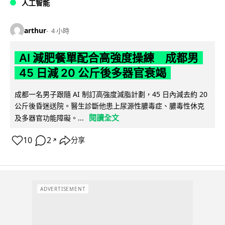
人工智能
arthur
4 小時
AI 減肥餐單配合高強度操練 成都男
45 日減 20 公斤後多器官衰竭
成都一名男子跟隨 AI 制訂高強度減脂計劃，45 日內減去約 20
公斤後昏迷送院。醫生診斷他患上尿源性膿毒症、膿毒性休克
閱讀全文
及多器官功能障礙。...
10
2
分享
↗
ADVERTISEMENT