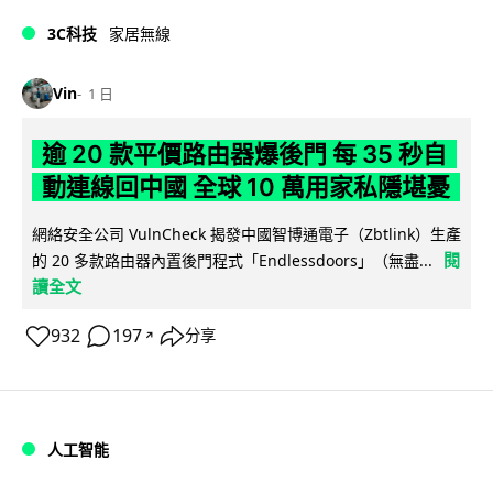
3C科技
家居無線
Vin
1 日
逾 20 款平價路由器爆後門 每 35 秒自
動連線回中國 全球 10 萬用家私隱堪憂
網絡安全公司 VulnCheck 揭發中國智博通電子（Zbtlink）生產
閱
的 20 多款路由器內置後門程式「Endlessdoors」（無盡...
讀全文
932
197
分享
↗
人工智能