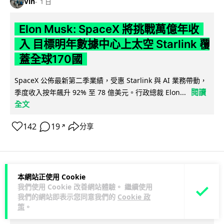
Vin
1 日
Elon Musk: SpaceX 將挑戰萬億年收
入 目標明年數據中心上太空 Starlink 覆
蓋全球170國
SpaceX 公佈最新第二季業績，受惠 Starlink 與 AI 業務帶動，
閱讀
季度收入按年飆升 92% 至 78 億美元。行政總裁 Elon...
全文
142
19
分享
↗
本網站正使用 Cookie
人工智能
我們使用 Cookie 改善網站體驗。 繼續使用
我們的網站即表示您同意我們的
Cookie 政
Vin
1 日
策
。