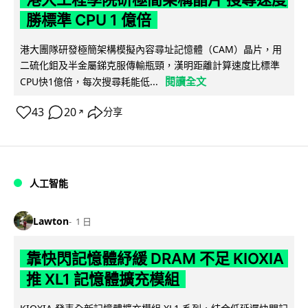
勝標準 CPU 1 億倍
港大團隊研發極簡架構模擬內容尋址記憶體（CAM）晶片，用
二硫化鉬及半金屬銻克服傳輸瓶頸，漢明距離計算速度比標準
閱讀全文
CPU快1億倍，每次搜尋耗能低...
43
20
分享
↗
人工智能
Lawton
1 日
靠快閃記憶體紓緩 DRAM 不足 KIOXIA
推 XL1 記憶體擴充模組