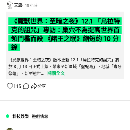
天恩
18 小時
《魔獸世界：至暗之夜》12.1 「烏拉特
克的詛咒」專訪：巢穴不為提高世界首
領門檻而設 《諸王之眠》縮短約 10 分
鐘
《魔獸世界：至暗之夜》版本更新 12.1「烏拉特克的詛咒」將
於 8 月 13 日正式上線，帶來全新區域「盤蛇島」、地城「毒牙
閱讀全文
祭壇」、新型態世...
115
分享
科技娛樂
遊戲情報