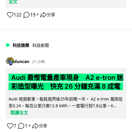
全文
122
19
分享
↗
科技娛樂
科技新聞
duncan
21 小時
Audi 最慳電量產車現身 A2 e-tron 迷
彩造型曝光 快充 26 分鐘充滿 8 成電
Audi 呢部新車，能耗竟然係25年前嘅一半。 A2 e-tron 風阻低
至0.24，每百公里只需12.8 kWh，一度電行到7.8公里。6...
閱讀全文
7
1
分享
↗