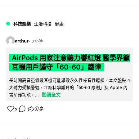
科技娛樂
生活科技
健康
arthur
3 小時
AirPods 用家注意聽力響紅燈 醫學界籲
耳機用戶謹守「60-60」鐵律
長時間高音量佩戴耳機可能導致永久性噪音性聽損。本文盤點 4
大聽力受損警號，介紹科學護耳的「60-60 原則」及 Apple 內
閱讀全文
置防護功能，...
5
分享