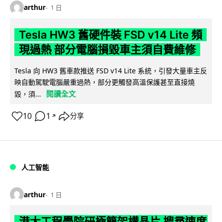
arthur
1 日
Tesla HW3 舊硬件裝 FSD v14 Lite 頻
現過熱 部分電腦損毀車主須自費維修
Tesla 向 HW3 舊車款推送 FSD v14 Lite 系統，引發大量車主反
映自動駕駛電腦嚴重過熱，部分更觸發高溫保護甚至直接燒
閱讀全文
毀，須...
10
1
分享
↗
人工智能
arthur
1 日
港大工程學院研極簡架構晶片 搜尋速度