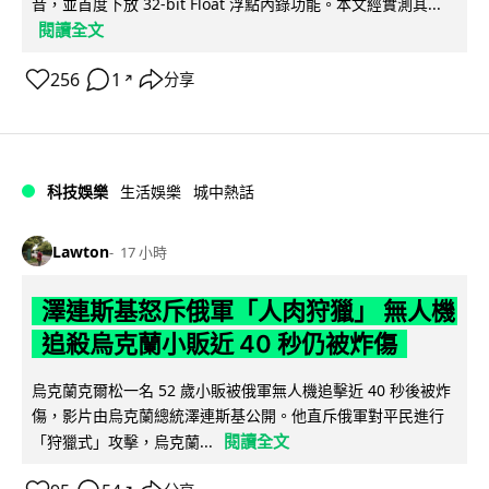
音，並首度下放 32-bit Float 浮點內錄功能。本文經實測其...
閱讀全文
256
1
分享
↗
科技娛樂
生活娛樂
城中熱話
Lawton
17 小時
澤連斯基怒斥俄軍「人肉狩獵」 無人機
追殺烏克蘭小販近 40 秒仍被炸傷
烏克蘭克爾松一名 52 歲小販被俄軍無人機追擊近 40 秒後被炸
傷，影片由烏克蘭總統澤連斯基公開。他直斥俄軍對平民進行
閱讀全文
「狩獵式」攻擊，烏克蘭...