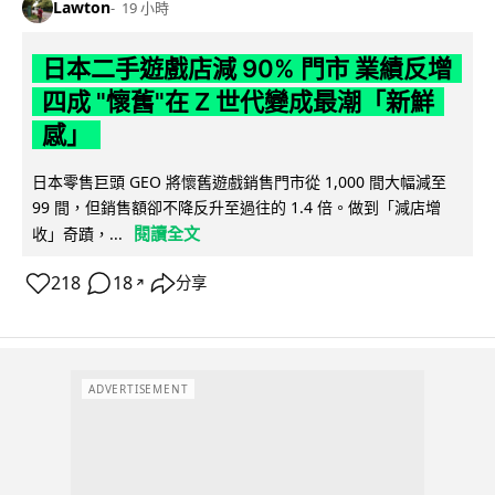
Lawton
19 小時
日本二手遊戲店減 90% 門市 業績反增
四成 "懷舊"在 Z 世代變成最潮「新鮮
感」
日本零售巨頭 GEO 將懷舊遊戲銷售門市從 1,000 間大幅減至
99 間，但銷售額卻不降反升至過往的 1.4 倍。做到「減店增
閱讀全文
收」奇蹟，...
218
18
分享
↗
ADVERTISEMENT