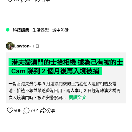
科技娛樂
生活娛樂
城中熱話
Lawton
1 日
港夫婦澳門的士拾相機 據為己有被的士
Cam 睇到 2 個月後再入境被捕
一對香港夫婦今年 5 月遊澳門乘的士拾獲他人遺留相機及電
池，拾遺不報並帶返香港自用。兩人本月 2 日經港珠澳大橋再
閱讀全文
次入境澳門時，被治安警察局...
506
73
分享
↗