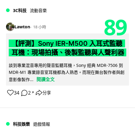
3C科技
流動音樂
89
Lawton
18 小時
【評測】Sony IER-M500 入耳式監聽
耳機：現場拍攝、後製監聽與人聲利器
談到專業混音專用的聲音監聽耳機，Sony 經典 MDR-7506 到
MDR-M1 專業錄音室耳機都為人熟悉。而現在舞台製作者與創
閱讀全文
意影像製作...
34
2
分享
↗
科技娛樂
遊戲情報