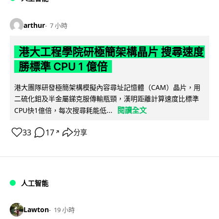
arthur
7 小時
港大工程學院研極簡架構晶片 搜尋速度
勝標準 CPU 1 億倍
港大團隊研發極簡架構模擬內容尋址記憶體（CAM）晶片，用
二硫化鉬及半金屬銻克服傳輸瓶頸，漢明距離計算速度比標準
閱讀全文
CPU快1億倍，每次搜尋耗能低...
33
17
分享
↗
人工智能
Lawton
19 小時