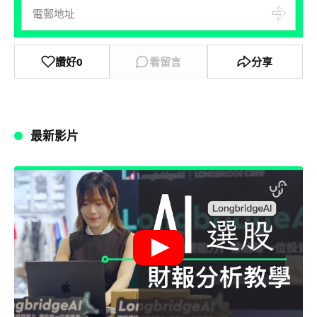
讚好
0
看留言
分享
最新影片