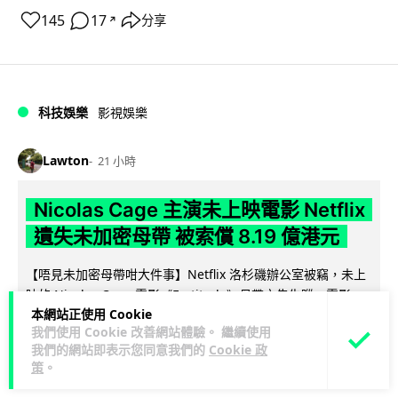
145
17
分享
↗
科技娛樂
影視娛樂
Lawton
21 小時
Nicolas Cage 主演未上映電影 Netflix
遺失未加密母帶 被索償 8.19 億港元
【唔見未加密母帶咁大件事】Netflix 洛杉磯辦公室被竊，未上
映的 Nicolas Cage 電影《Fortitude》母帶亦告失蹤。電影...
本網站正使用 Cookie
閱讀全文
我們使用 Cookie 改善網站體驗。 繼續使用
我們的網站即表示您同意我們的
Cookie 政
164
8
分享
↗
策
。