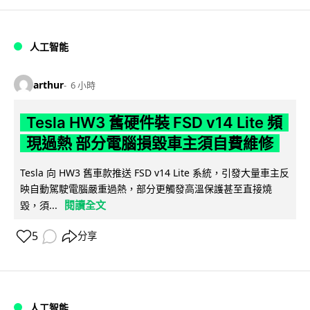
人工智能
arthur
6 小時
Tesla HW3 舊硬件裝 FSD v14 Lite 頻
現過熱 部分電腦損毀車主須自費維修
Tesla 向 HW3 舊車款推送 FSD v14 Lite 系統，引發大量車主反
映自動駕駛電腦嚴重過熱，部分更觸發高溫保護甚至直接燒
閱讀全文
毀，須...
5
分享
人工智能