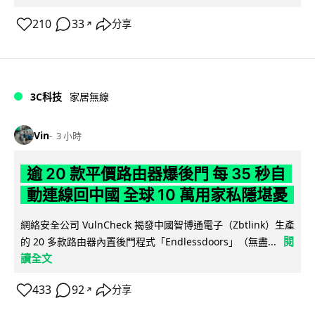
210
33
分享
↗
3C科技
家居無線
Vin
3 小時
逾 20 款平價路由器爆後門 每 35 秒自
動連線回中國 全球 10 萬用家私隱堪憂
網絡安全公司 VulnCheck 揭發中國智博通電子（Zbtlink）生產
閱
的 20 多款路由器內置後門程式「Endlessdoors」（無盡...
讀全文
433
92
分享
↗