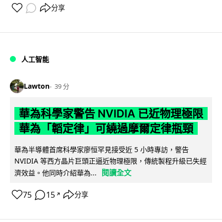
分享
人工智能
Lawton
39 分
華為科學家警告 NVIDIA 已近物理極限
華為「韜定律」可繞過摩爾定律瓶頸
華為半導體首席科學家廖恒罕見接受近 5 小時專訪，警告
NVIDIA 等西方晶片巨頭正逼近物理極限，傳統製程升級已失經
閱讀全文
濟效益。他同時介紹華為...
75
15
分享
↗